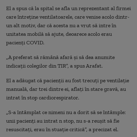
El a spus că la spital se afla un reprezentant al firmei
care întreține ventilatoarele, care venise acolo dintr-
un alt motiv, dar că acesta nu a vrut să intre în
unitatea mobilă să ajute, deoarece acolo erau
pacienți COVID.
„A preferat să rămână afară și să dea anumite
indicații colegilor din TIR”, a spus Arafat.
El a adăugat că pacienții au fost trecuți pe ventilație
manuală, dar trei dintre ei, aflați în stare gravă, au
intrat în stop cardiorespirator.
„S-a întâmplat ce nimeni nu a dorit să se întâmple:
unii pacienţi au intrat n stop, nu s-a reuşit să fie
resuscitaţi, erau în stuaţie critică”, a precizat el.