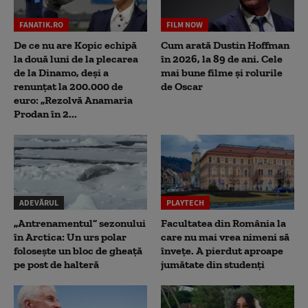
FANATIK.RO
FILM NOW
De ce nu are Kopic echipă
Cum arată Dustin Hoffman
la două luni de la plecarea
în 2026, la 89 de ani. Cele
de la Dinamo, deși a
mai bune filme și rolurile
renunțat la 200.000 de
de Oscar
euro: „Rezolvă Anamaria
Prodan în 2...
ADEVĂRUL
PLAYTECH
„Antrenamentul” sezonului
Facultatea din România la
în Arctica: Un urs polar
care nu mai vrea nimeni să
folosește un bloc de gheață
înveţe. A pierdut aproape
pe post de halteră
jumătate din studenţi