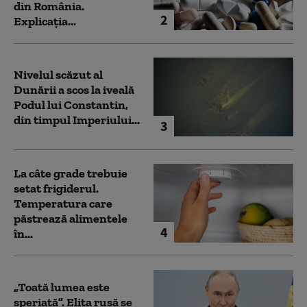
din România.
2
Explicația...
Nivelul scăzut al
Dunării a scos la iveală
Podul lui Constantin,
din timpul Imperiului...
3
La câte grade trebuie
setat frigiderul.
Temperatura care
păstrează alimentele
4
în...
„Toată lumea este
speriată”. Elita rusă se