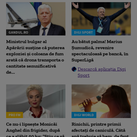
GANDUL.RO
DIGI SPORT
Ministrul bulgar al
Au bătut palma! Marius
Apărării susține că puterea
Șumudică, revenire
exploziei și coloana de fum
spectaculoasă pe bancă, în
arată că drona transporta o
SuperLigă
cantitate semnificativă
Descarcă aplicația Digi
de...
Sport
PRO FM
DIGI WORLD
Ce nu-i lipsește Monicăi
Rinichii, printre primii
Anghel din frigider, după
afectați de caniculă. Câtă
ce a slăbit 40 kg: “Știu ce să
apă trebuie să bem, de fapt,