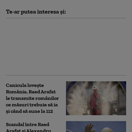
Te-ar putea interesa și:
Misiune în premieră
anunțată de Raed
Arafat: un elicopter
Black Hawk a evacuat
un rănit de pe o navă
aflată în largul Mării
Negre
Canicula lovește
România. Raed Arafat
le transmite românilor
ce măsuri trebuie să ia
și când să sune la 112
Scandal între Raed
Arafat și Alexandru