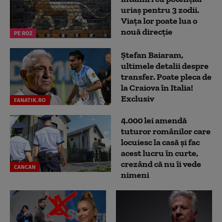
uriaș pentru 3 zodii.
Viața lor poate lua o
nouă direcție
PE ROZ
Ștefan Baiaram,
ultimele detalii despre
transfer. Poate pleca de
la Craiova în Italia!
Exclusiv
FANATIK.RO
4.000 lei amendă
tuturor românilor care
locuiesc la casă și fac
acest lucru în curte,
crezând că nu îi vede
CANCAN
nimeni