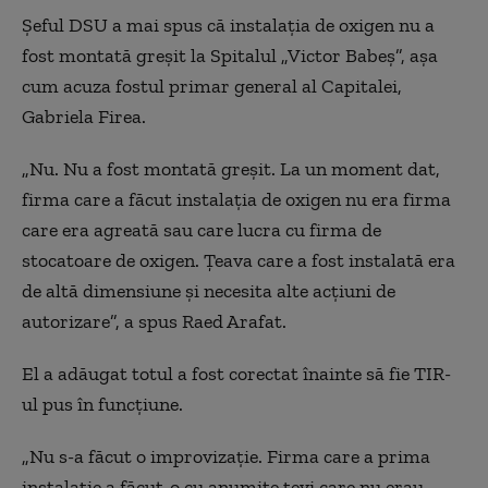
Șeful DSU a mai spus că instalația de oxigen nu a
fost montată greșit la Spitalul „Victor Babeș”, așa
cum acuza fostul primar general al Capitalei,
Gabriela Firea.
„Nu. Nu a fost montată greșit. La un moment dat,
firma care a făcut instalația de oxigen nu era firma
care era agreată sau care lucra cu firma de
stocatoare de oxigen. Țeava care a fost instalată era
de altă dimensiune și necesita alte acțiuni de
autorizare”, a spus Raed Arafat.
El a adăugat totul a fost corectat înainte să fie TIR-
ul pus în funcțiune.
„Nu s-a făcut o improvizație. Firma care a prima
instalație a făcut-o cu anumite țevi care nu erau