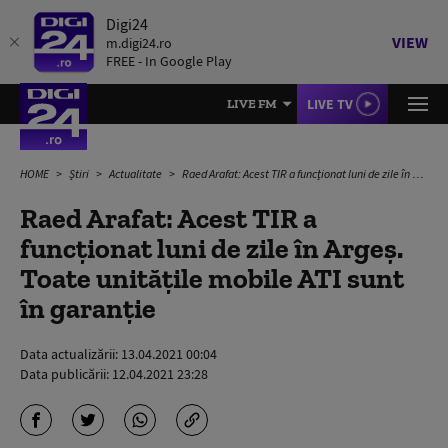
Digi24
VIEW
m.digi24.ro
FREE - In Google Play
LIVE TV
LIVE FM
HOME
Știri
Actualitate
Raed Arafat: Acest TIR a funcționat luni de zile în Argeș. Toate unitățile mobile ATI sunt în garanție
Raed Arafat: Acest TIR a
funcționat luni de zile în Argeș.
Toate unitățile mobile ATI sunt
în garanție
Data actualizării:
13.04.2021 00:04
Data publicării:
12.04.2021 23:28