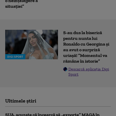
o neînțelegere a
situației”
S-au dus la biserică
pentru nunta lui
Ronaldo cu Georgina și
au avut o surpriză
uriașă! ”Momentul va
DIGI SPORT
rămâne în istorie”
Descarcă aplicația Digi
Sport
Ultimele știri
SUA, acuzate că încearcă să „exporte” MAGA în