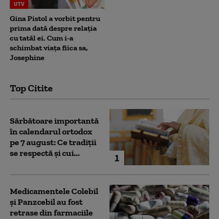
UTV
Gina Pistol a vorbit pentru
prima dată despre relația
cu tatăl ei. Cum i-a
schimbat viața fiica sa,
Josephine
Top Citite
Sărbătoare importantă
în calendarul ortodox
pe 7 august: Ce tradiții
se respectă și cui...
1
Medicamentele Colebil
și Panzcebil au fost
retrase din farmaciile