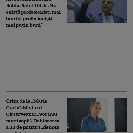
Rafila. Șeful DSU: „Nu
există profesioniști mai
buni și profesioniști
mai puțin buni”
Raed Arafat reclamă
fapte „de o gravitate
deosebită” în dosarul
„presupuselor angajări
fictive” de la DSU.
Acuzații aduse
procurorului
Criza de la „Marie
Curie”. Medicul
Cîrstoveanu: „Vor mai
muri copii”. Deblocarea
a 22 de posturi „denotă