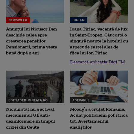
NEWSWEEK
DIGI FM
Anunțul lui Nicușor Dan
Ioana Țiriac, vacanță de lux
deschide calea spre
în Saint-Tropez. Cât costă o
creșterea pensiilor.
singură noapte la hotelul cu
Pensionarii, prima veste
aspect de castel ales de
bună după 2 ani
fiica lui Ion Țiriac
Descarcă aplicația Digi FM
EDITIADEDIMINEATA.RO
ADEVARUL
Niciun stat nu a activat
Moody’s a cruțat România.
mecanismul UE anti-
Acum politicienii pot strica
dezinformare în timpul
tot. Avertismentul
crizei din Ceuta
analiștilor