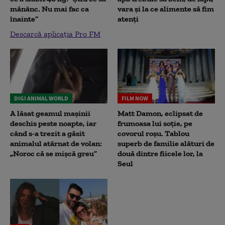
mănânc. Nu mai fac ca
vara și la ce alimente să fim
înainte”
atenți
Descarcă aplicația Pro FM
DIGI ANIMAL WORLD
FILM NOW
A lăsat geamul mașinii
Matt Damon, eclipsat de
deschis peste noapte, iar
frumoasa lui soție, pe
când s-a trezit a găsit
covorul roșu. Tablou
animalul atârnat de volan:
superb de familie alături de
„Noroc că se mișcă greu”
două dintre fiicele lor, la
Seul