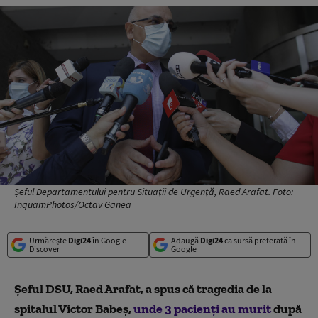
Șeful Departamentului pentru Situații de Urgență, Raed Arafat. Foto:
InquamPhotos/Octav Ganea
Urmărește
Digi24
în Google
Adaugă
Digi24
ca sursă preferată în
Discover
Google
Șeful DSU, Raed Arafat, a spus că tragedia de la
spitalul Victor Babeș,
unde 3 pacienți au murit
după