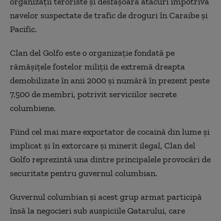
organizaţii teroriste şi desfăşoară atacuri
împotriva
navelor suspectate de trafic de droguri în Caraibe
şi
Pacific.
Clan del Golfo este o organizaţie fondată pe
rămăşiţele fostelor miliţii de extremă dreapta
demobilizate
în anii 2000
şi numără
în prezent peste
7.500 de membri, potrivit serviciilor secrete
columbiene.
Fiind cel mai mare exportator de cocain
ă din lume şi
implicat şi
în extorcare
şi minerit ilegal, Clan del
Golfo reprezintă una dintre principalele provocări de
securitate pentru guvernul columbian.
Guvernul columbian şi acest grup armat participă
îns
ă la negocieri sub auspiciile Qatarului, care