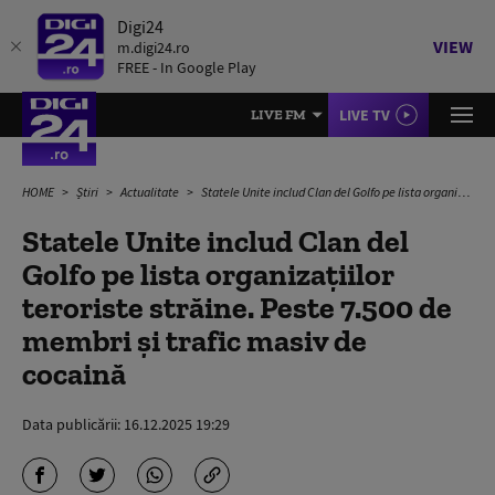
Digi24
VIEW
m.digi24.ro
FREE - In Google Play
LIVE TV
LIVE FM
HOME
Știri
Actualitate
Statele Unite includ Clan del Golfo pe lista organizațiilor teroriste străine. Peste 7.500 de membri și trafic masiv de cocaină
Statele Unite includ Clan del
Golfo pe lista organizațiilor
teroriste străine. Peste 7.500 de
membri și trafic masiv de
cocaină
Data publicării:
16.12.2025 19:29