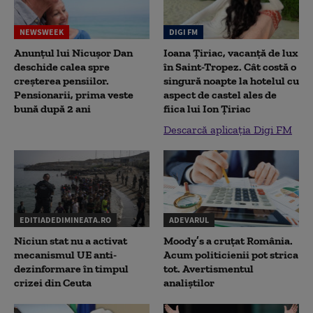
NEWSWEEK
DIGI FM
Anunțul lui Nicușor Dan
Ioana Țiriac, vacanță de lux
deschide calea spre
în Saint-Tropez. Cât costă o
creșterea pensiilor.
singură noapte la hotelul cu
Pensionarii, prima veste
aspect de castel ales de
bună după 2 ani
fiica lui Ion Țiriac
Descarcă aplicația Digi FM
EDITIADEDIMINEATA.RO
ADEVARUL
Niciun stat nu a activat
Moody’s a cruțat România.
mecanismul UE anti-
Acum politicienii pot strica
dezinformare în timpul
tot. Avertismentul
crizei din Ceuta
analiștilor