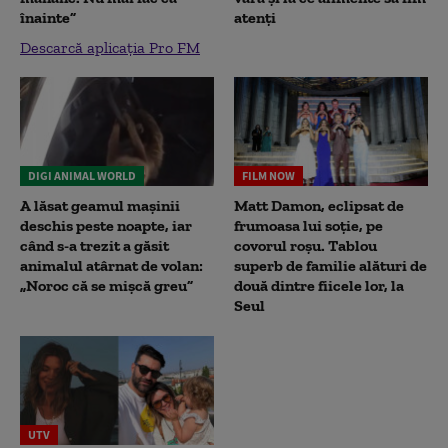
înainte”
atenți
Descarcă aplicația Pro FM
DIGI ANIMAL WORLD
FILM NOW
A lăsat geamul mașinii
Matt Damon, eclipsat de
deschis peste noapte, iar
frumoasa lui soție, pe
când s-a trezit a găsit
covorul roșu. Tablou
animalul atârnat de volan:
superb de familie alături de
„Noroc că se mișcă greu”
două dintre fiicele lor, la
Seul
UTV