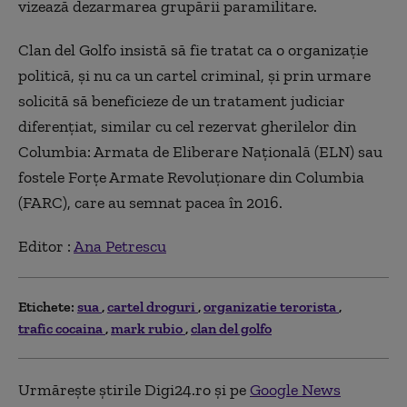
vizează dezarmarea grupării paramilitare.
Clan del Golfo insistă să fie tratat ca o organizaţie
politică, şi nu ca un cartel criminal, şi prin urmare
solicită să beneficieze de un tratament judiciar
diferenţiat, similar cu cel rezervat gherilelor din
Columbia: Armata de Eliberare Naţională (ELN) sau
fostele Forţe Armate Revoluţionare din Columbia
(FARC), care au semnat pacea
în 2016.
Editor :
Ana Petrescu
Etichete:
sua
cartel droguri
organizatie terorista
trafic cocaina
mark rubio
clan del golfo
Urmărește știrile Digi24.ro și pe
Google News