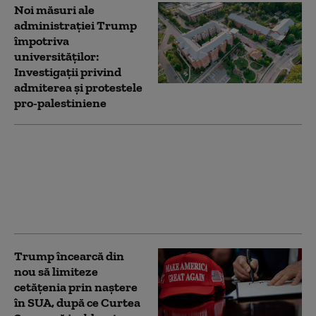
Noi măsuri ale
administrației Trump
împotriva
universităților:
Investigații privind
admiterea și protestele
pro-palestiniene
Serviciile secrete
americane avertizează
că Putin ar putea ataca
o țară NATO încă din
această toamnă (WSJ)
Trump încearcă din
nou să limiteze
cetățenia prin naștere
în SUA, după ce Curtea