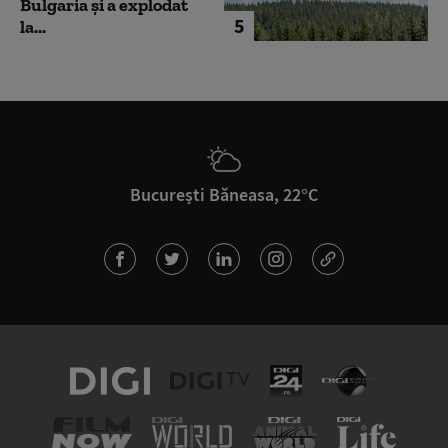
Bulgaria şi a explodat
5
la...
București Băneasa, 22°C