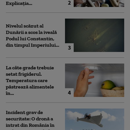
2
Explicația...
Nivelul scăzut al
Dunării a scos la iveală
Podul lui Constantin,
din timpul Imperiului...
3
La câte grade trebuie
setat frigiderul.
Temperatura care
păstrează alimentele
4
în...
Incident grav de
securitate: O dronă a
intrat din România în