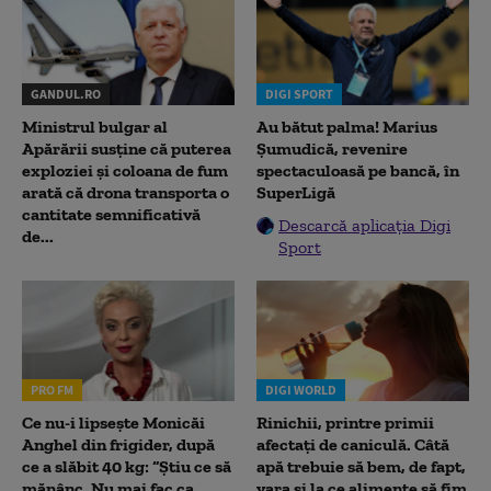
GANDUL.RO
DIGI SPORT
Ministrul bulgar al
Au bătut palma! Marius
Apărării susține că puterea
Șumudică, revenire
exploziei și coloana de fum
spectaculoasă pe bancă, în
arată că drona transporta o
SuperLigă
cantitate semnificativă
Descarcă aplicația Digi
de...
Sport
PRO FM
DIGI WORLD
Ce nu-i lipsește Monicăi
Rinichii, printre primii
Anghel din frigider, după
afectați de caniculă. Câtă
ce a slăbit 40 kg: “Știu ce să
apă trebuie să bem, de fapt,
mănânc. Nu mai fac ca
vara și la ce alimente să fim