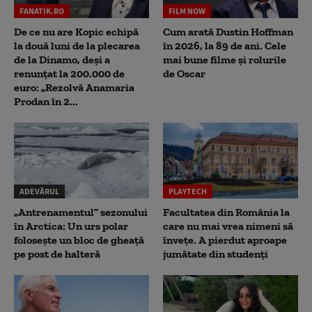
FANATIK.RO
FILM NOW
De ce nu are Kopic echipă
Cum arată Dustin Hoffman
la două luni de la plecarea
în 2026, la 89 de ani. Cele
de la Dinamo, deși a
mai bune filme și rolurile
renunțat la 200.000 de
de Oscar
euro: „Rezolvă Anamaria
Prodan în 2...
ADEVĂRUL
PLAYTECH
„Antrenamentul” sezonului
Facultatea din România la
în Arctica: Un urs polar
care nu mai vrea nimeni să
folosește un bloc de gheață
înveţe. A pierdut aproape
pe post de halteră
jumătate din studenţi