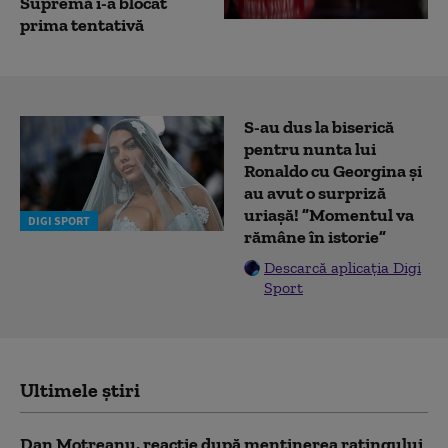
Supremă i-a blocat
prima tentativă
S-au dus la biserică
pentru nunta lui
Ronaldo cu Georgina și
au avut o surpriză
uriașă! ”Momentul va
DIGI SPORT
rămâne în istorie”
Descarcă aplicația Digi
Sport
Ultimele știri
Dan Motreanu, reacție după menținerea ratingului