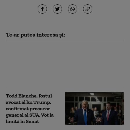
Te-ar putea interesa și:
Iranul pune o condiție
Statelor Unite pentru
deblocarea Strâmtorii
Ormuz
Todd Blanche, fostul
avocat al lui Trump,
confirmat procuror
general al SUA. Vot la
limită în Senat