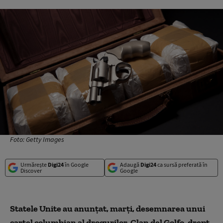
Foto: Getty Images
Urmărește
Digi24
în Google
Adaugă
Digi24
ca sursă preferată în
Discover
Google
Statele Unite au anunţat, marţi, desemnarea unui
cartel columbian al drogurilor, Clan del Golfo, drept