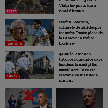
Viața lor poate lua o
nouă direcție
PE ROZ
Ștefan Baiaram,
ultimele detalii despre
transfer. Poate pleca de
la Craiova în Italia!
Exclusiv
FANATIK.RO
4.000 lei amendă
tuturor românilor care
locuiesc la casă și fac
acest lucru în curte,
crezând că nu îi vede
CANCAN
nimeni