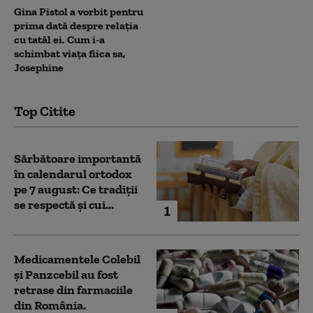
Gina Pistol a vorbit pentru
prima dată despre relația
cu tatăl ei. Cum i-a
schimbat viața fiica sa,
Josephine
Top Citite
Sărbătoare importantă
în calendarul ortodox
pe 7 august: Ce tradiții
se respectă și cui...
1
Medicamentele Colebil
și Panzcebil au fost
retrase din farmaciile
din România.