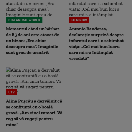
DIGI ANIMAL WORLD
FILM NOW
Momentul când un bărbat
Antonio Banderas,
de 65 de ani este atacat de
declarație surpriză despre
un bizon: „Era chiar
infarctul care i-a schimbat
deasupra mea”. Imaginile
viața: „Cel mai bun lucru
sunt greu de urmărit
care mi s-a întâmplat
vreodată”
UTV
Alina Pușcău a dezvăluit că
se confruntă cu o boală
gravă. „Am cinci tumori. Vă
rog să vă rugați pentru
mine”