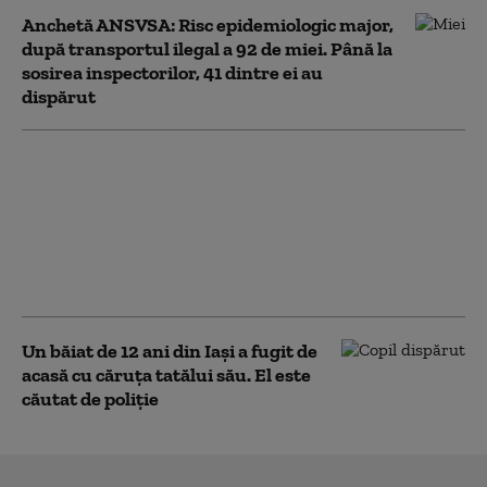
Anchetă ANSVSA: Risc epidemiologic major,
după transportul ilegal a 92 de miei. Până la
sosirea inspectorilor, 41 dintre ei au
dispărut
Doi tineri, între care un
minor, au furat 14
tablete dintr-o şcoală
din Cluj, după ce au
deconectat sistemul de
supraveghere
Un băiat de 12 ani din Iași a fugit de
acasă cu căruţa tatălui său. El este
căutat de poliție