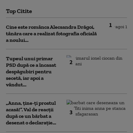
Top Citite
1
Cine este românca Alecsandra Drăgoi,
tânăra care a realizat fotografia oficială
a noului...
Tupeul unui primar
2
PSD după ce a încasat
despăgubiri pentru
secetă, iar apoi a
vândut...
„Anna, ţine-ţi prostul
acasă!”. Val de reacții
3
după ce un bărbat a
desenat o declarație...