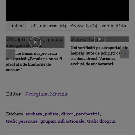
0
embed
seconds
of
0
seconds
Noi verificări pe aeroportul din
Leipzig: sute de polițiști caută
Cristian Bușoi, despre criza
o a doua dronă. Varianta
energetică: „Populația nu va fi
exclusă de anchetatori
afectată de limitările de
consum”
Editor :
Georgiana Marina
Etichete:
ancheta
politie
diicot
perchezitii
trafic persoane
grupari infractionale
trafic drogrui