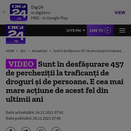
Digi24
VIEW
m.digi24.ro
FREE - In Google Play
LIVE TV
LIVE FM
HOME
Știri
Actualitate
Sunt în desfășurare 457 de percheziții la traficanți de droguri și de persoane. E cea mai mare acțiune de acest fel din ultimii ani
VIDEO
Sunt în desfășurare 457
de percheziții la traficanți de
droguri și de persoane. E cea mai
mare acțiune de acest fel din
ultimii ani
Data actualizării:
24.11.2021 07:41
Data publicării:
24.11.2021 07:40