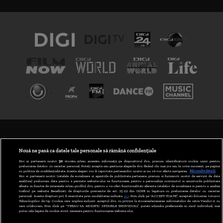
TERMENI ȘI CONDIȚII
POLITICA DE CONFIDENȚIALITATE
Nouă ne pasă ca datele tale personale să rămână confidențiale
Noi și partenerii noștri
30
stocăm și/sau accesăm informații pe dispozitivul dvs., precum identificatorii cookie unici pentru
prelucrarea datelor cu caracter personal. Puteți accepta sau gestiona alegerile dvs. făcând clic mai jos sau în orice moment, pe pagina
ABONARE DIGI TV
cu politica de confidențialitate. Aceste alegeri vor fi raportate partenerilor noștri și nu vă vor afecta navigarea.
Mai multe detalii
Noi si partenerii nostri (retelele de socializare si agentiile de publicitate partenere, precum si furnizorii nostri de servicii de date
analitice) prelucram date pentru a permite website-ului sa functioneze, pentru a personaliza continutul si anunturile publicitare
GESTIONAȚI PREFERINȚELE
afisate in functie de interesele si/sau profilul dvs., pentru a va oferi functionalitati aferente retelelor de socializare si pentru a analiza
traficul pe website. Beneficiati de drepturile prevazute de art. 15-22 din GDPR in legatura cu prelucrarea datelor cu caracter
personal. Aceste drepturi pot fi exercitate prin modalitatea indicata
aici
. Prin click pe “ACCEPT TOATE”, acceptati folosirea tuturor
CODUL DIGI24
Tehnologiilor de tip Cookie, care implica inclusiv acceptul dvs. cu privire la stocarea/accesarea informatiilor de catre Vendor-ii cu
care colaboram. Prin click pe “VREAU SA MODIFIC SETARILE INDIVIDUAL” puteti schimba preferintele in mod individual, mai
putin cele legate de cookie strict necesare pentru functionarea website-ului.
CAMERE WEB