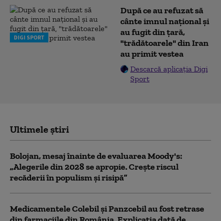
După ce au refuzat să
cânte imnul naţional şi
au fugit din ţară,
DIGI SPORT
"trădătoarele" din Iran
au primit vestea
Descarcă aplicația Digi
Sport
Ultimele știri
Bolojan, mesaj înainte de evaluarea Moody's:
„Alegerile din 2028 se apropie. Crește riscul
recăderii în populism și risipă”
Medicamentele Colebil și Panzcebil au fost retrase
din farmaciile din România. Explicația dată de