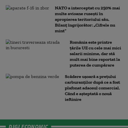
NATO a interceptat cu 250% mai
multe avioane rusești în
apropierea teritoriului său.
Bilanț îngrijorător: „Cifrele nu
mint”
România este printre
țările UE cu cele mai mici
salarii minime, dar stă
mult mai bine raportat la
puterea de cumpărare
Scădere ușoară a prețului
carburanților după ce a fost
plafonat adaosul comercial.
Când e așteptată o nouă
ieftinire
DIGI ECONOMIC