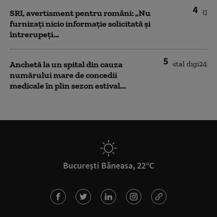
4
SRI, avertisment pentru români: „Nu
furnizați nicio informație solicitată și
întrerupeți...
5
Anchetă la un spital din cauza
numărului mare de concedii
medicale în plin sezon estival...
București Băneasa, 22°C