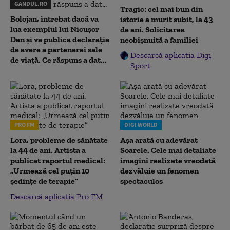
GANDUL.RO
Tragic: cel mai bun din
Bolojan, întrebat dacă va
istorie a murit subit, la 43
lua exemplul lui Nicușor
de ani. Solicitarea
Dan și va publica declarația
neobișnuită a familiei
de avere a partenerei sale
Descarcă aplicația Digi
de viață. Ce răspuns a dat...
Sport
PRO FM
DIGI WORLD
Lora, probleme de sănătate
Așa arată cu adevărat
la 44 de ani. Artista a
Soarele. Cele mai detaliate
publicat raportul medical:
imagini realizate vreodată
„Urmează cel puțin 10
dezvăluie un fenomen
ședințe de terapie”
spectaculos
Descarcă aplicația Pro FM