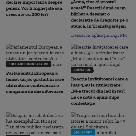
„Anna, ţine-ţi prostul
decizie importantă despre
acasă!" Reacţii după ce un
pensii. Vor fi înghețate sau
bărbat a desenat o
crescute cu 200 lei?
declaraţie de dragoste pe o
stâncă, în Transfăgărăşan
Descarcă aplicația Digi FM
EDITIADEDIMINEATA.RO
ADEVARUL
Parlamentul European a
Reacția învățătoarei care a
lansat un joc gratuit în care
luat 4,90 la titularizare:
utilizatorii controlează o
„M-a trecut din iad în rai”.
campanie de dezinformare
La ce notă a ajuns după
contestație
DIGI SPORT