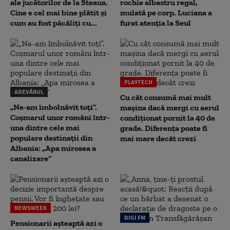
ale jucătorilor de la Steaua.
rochie albastru regal,
Cine e cel mai bine plătit și
mulată pe corp. Luciana a
cum au fost păcăliți cu...
furat atenția la Seul
PLAYTECH
ADEVĂRUL
Cu cât consumă mai mult
„Ne-am îmbolnăvit toți”.
mașina dacă mergi cu aerul
Coșmarul unor români într-
condiționat pornit la 40 de
una dintre cele mai
grade. Diferența poate fi
populare destinații din
mai mare decât crezi
Albania: „Apa mirosea a
canalizare”
NEWSWEEK
DIGI FM
Pensionarii așteaptă azi o