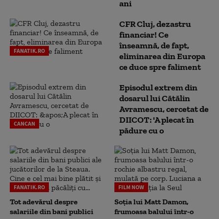
ani
CFR Cluj, dezastru
financiar! Ce
înseamnă, de fapt,
FANATIK.RO
eliminarea din Europa
ce duce spre faliment
Episodul extrem din
dosarul lui Cătălin
Avramescu, cercetat de
DIICOT: 'A plecat în
CANCAN
pădure cu o
FANATIK.RO
FILM NOW
Tot adevărul despre
Soția lui Matt Damon,
salariile din bani publici
frumoasa balului într-o