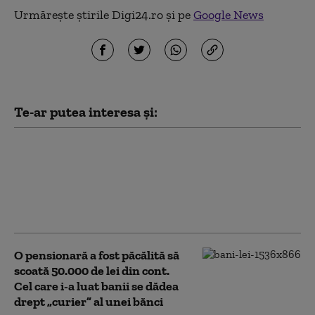
Urmărește știrile Digi24.ro și pe
Google News
Te-ar putea interesa și:
Ce riscă bărbatul care a
vandalizat o stâncă de
pe Transfăgărășan în
semn de iubire față de
„Anna”
O pensionară a fost păcălită să
scoată 50.000 de lei din cont.
Cel care i-a luat banii se dădea
drept „curier” al unei bănci