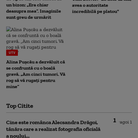
un bizon: „Era chiar
avea o autoritate
deasupra mea”. Imaginile
incredibilă pe platou"
sunt greu de urmărit
UTV
Alina Pușcău a dezvăluit că
se confruntă cu o boală
gravă. „Am cinci tumori. Vă
rog să vă rugați pentru
mine”
Top Citite
1
Cine este românca Alecsandra Drăgoi,
tânăra care a realizat fotografia oficială
a noului...