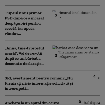
Tupeul unui primar
2
PSD după ce a încasat
despăgubiri pentru
secetă, iar apoi a
vândut...
„Anna, ţine-ţi prostul
acasă!”. Val de reacții
3
după ce un bărbat a
desenat o declarație...
4
SRI, avertisment pentru români: „Nu
furnizați nicio informație solicitată și
întrerupeți...
5
Anchetă la un spital din cauza