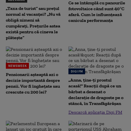
Ce se întâmplă cu panourile
„Taxa de turist” sau prețul
fotovoltaice când sunt 40°C
normal al vacanței? „Nu vă
afară. Cum le influențează
obligă nimeni să
canicula performanța
cumpărați. Prețurile astea
există pentru că cineva le
plătește”
NEWSWEEK
DIGI FM
Pensionarii așteaptă azi o
„Anna, ţine-ţi prostul
decizie importantă despre
acasă!" Reacţii după ce un
pensii. Vor fi înghețate sau
bărbat a desenat o
crescute cu 200 lei?
declaraţie de dragoste pe o
stâncă, în Transfăgărăşan
Descarcă aplicația Digi FM