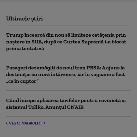
Ultimele știri
Trump încearcă din nou să limiteze cetățenia prin
naștere în SUA, după ce Curtea Supremă i-a blocat
prima tentativă
Pasageri dezamăgiți de noul tren PESA: A ajuns la
destinație cu o oră întârziere, iar în vagoane a fost
„ca în cuptor”
Când începe aplicarea tarifelor pentru rovinietă şi
sistemul TollRo. Anunțul CNAIR
CITEȘTE MAI MULTE