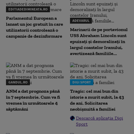
EDITIADEDIMINEATA.RO
Parlamentul European a
ADEVARUL
lansat un joc gratuit în care
Marinarii de pe portavionul
utilizatorii controlează o
USS Abraham Lincoln sunt
campanie de dezinformare
epuizați și demoralizați în
largul coastelor Iranului,
avertizează familiile...
GANDUL.RO
DIGI SPORT
ANM a dat prognoza până
Tragic: cel mai bun din
în 7 septembrie. Cum va fi
istorie a murit subit, la 43
vremea în următoarele 4
de ani. Solicitarea
săptămâni
neobișnuită a familiei
Descarcă aplicația Digi
Sport