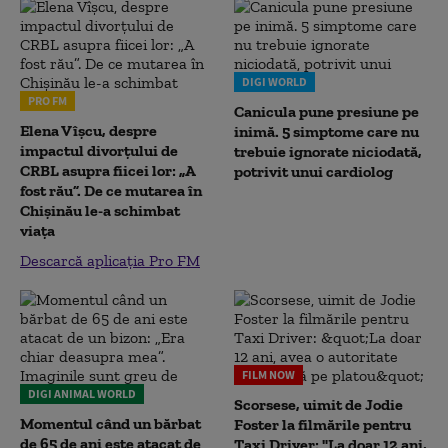
DIGI WORLD
PRO FM
Canicula pune presiune pe
Elena Vîșcu, despre
inimă. 5 simptome care nu
impactul divorțului de
trebuie ignorate niciodată,
CRBL asupra fiicei lor: „A
potrivit unui cardiolog
fost rău”. De ce mutarea în
Chișinău le-a schimbat
viața
Descarcă aplicația Pro FM
FILM NOW
DIGI ANIMAL WORLD
Scorsese, uimit de Jodie
Momentul când un bărbat
Foster la filmările pentru
de 65 de ani este atacat de
Taxi Driver: "La doar 12 ani,