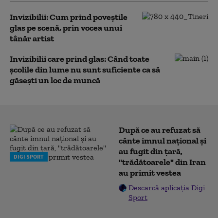
Invizibilii: Cum prind poveștile
glas pe scenă, prin vocea unui
tânăr artist
Invizibilii care prind glas: Când toate
școlile din lume nu sunt suficiente ca să
găsești un loc de muncă
După ce au refuzat să
cânte imnul naţional şi
au fugit din ţară,
DIGI SPORT
"trădătoarele" din Iran
au primit vestea
Descarcă aplicația Digi
Sport