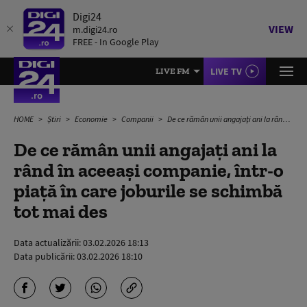
Digi24
VIEW
m.digi24.ro
FREE - In Google Play
LIVE TV
LIVE FM
HOME
Știri
Economie
Companii
De ce rămân unii angajați ani la rând în aceeași companie, într-o piață în care joburile se schimbă tot mai des
De ce rămân unii angajați ani la
rând în aceeași companie, într-o
piață în care joburile se schimbă
tot mai des
Data actualizării:
03.02.2026 18:13
Data publicării:
03.02.2026 18:10