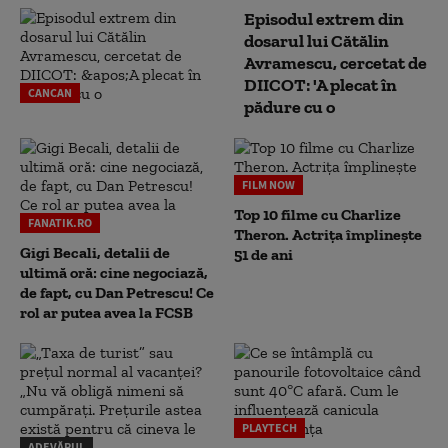
Episodul extrem din
dosarul lui Cătălin
Avramescu, cercetat de
DIICOT: 'A plecat în
CANCAN
pădure cu o
FILM NOW
Top 10 filme cu Charlize
FANATIK.RO
Theron. Actrița împlinește
Gigi Becali, detalii de
51 de ani
ultimă oră: cine negociază,
de fapt, cu Dan Petrescu! Ce
rol ar putea avea la FCSB
PLAYTECH
ADEVĂRUL