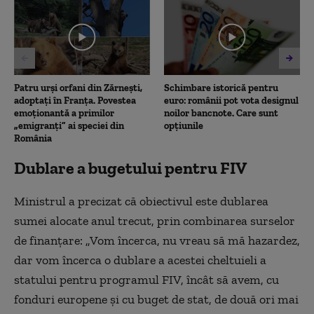
3
minutes,
33
seconds
Patru urși orfani din Zărnești,
Schimbare istorică pentru
adoptați în Franța. Povestea
euro: românii pot vota designul
emoționantă a primilor
noilor bancnote. Care sunt
„emigranți” ai speciei din
opțiunile
România
Dublare a bugetului pentru FIV
Ministrul a precizat că obiectivul este dublarea
sumei alocate anul trecut, prin combinarea surselor
de finanțare: „Vom încerca, nu vreau să mă hazardez,
dar vom încerca o dublare a acestei cheltuieli a
statului pentru programul FIV, încât să avem, cu
fonduri europene și cu buget de stat, de două ori mai