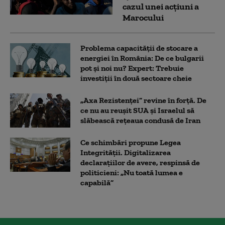
cazul unei acțiuni a
Marocului
Problema capacității de stocare a
energiei în România: De ce bulgarii
pot și noi nu? Expert: Trebuie
investiții în două sectoare cheie
„Axa Rezistenței” revine în forță. De
ce nu au reușit SUA și Israelul să
slăbească rețeaua condusă de Iran
Ce schimbări propune Legea
Integrității. Digitalizarea
declarațiilor de avere, respinsă de
politicieni: „Nu toată lumea e
capabilă”