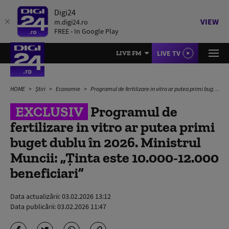
Digi24
VIEW
m.digi24.ro
FREE - In Google Play
LIVE TV
LIVE FM
HOME
Știri
Economie
Programul de fertilizare in vitro ar putea primi buget dublu în 2026. Ministrul Muncii: „Ținta este 10.000-12.000 beneficiari”
EXCLUSIV
Programul de
fertilizare in vitro ar putea primi
buget dublu în 2026. Ministrul
Muncii: „Ținta este 10.000-12.000
beneficiari”
Data actualizării:
03.02.2026 13:12
Data publicării:
03.02.2026 11:47