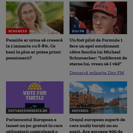
NEWSWEEK
DIGI FM
Pensiile ar urma să crească
Un fost pilot de Formula 1
la 1 ianuarie cu 6-8%. Ce
face un apel emoționant
bani în plus ar putea primi
către familia lui Michael
pensionarii?
Schumacher: "Indiferent de
starea lui, vreau să-l văd"
Descarcă aplicația Digi FM
EDITIADEDIMINEATA.RO
ADEVARUL
Parlamentul European a
Orașul european superb de
lansat un joc gratuit în care
care mulți turiști nu au
utilizatorii controlează o
auzit. Are aproape 900 de