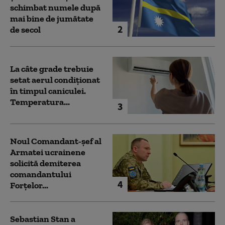
schimbat numele după
mai bine de jumătate
2
de secol
La câte grade trebuie
setat aerul condiționat
în timpul caniculei.
Temperatura...
3
Noul Comandant-șef al
Armatei ucrainene
solicită demiterea
comandantului
4
Forțelor...
Sebastian Stan a