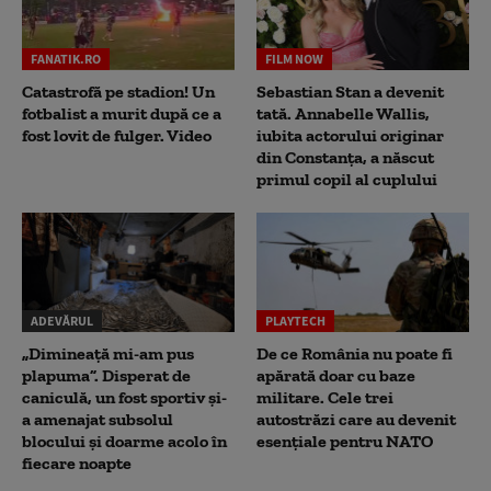
FANATIK.RO
FILM NOW
Catastrofă pe stadion! Un
Sebastian Stan a devenit
fotbalist a murit după ce a
tată. Annabelle Wallis,
fost lovit de fulger. Video
iubita actorului originar
din Constanța, a născut
primul copil al cuplului
ADEVĂRUL
PLAYTECH
„Dimineață mi-am pus
De ce România nu poate fi
plapuma”. Disperat de
apărată doar cu baze
caniculă, un fost sportiv și-
militare. Cele trei
a amenajat subsolul
autostrăzi care au devenit
blocului și doarme acolo în
esențiale pentru NATO
fiecare noapte