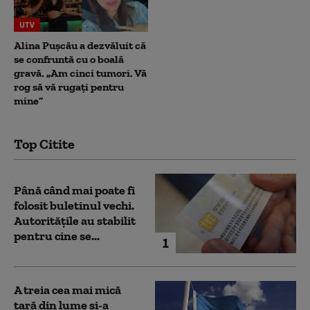
UTV
Alina Pușcău a dezvăluit că
se confruntă cu o boală
gravă. „Am cinci tumori. Vă
rog să vă rugați pentru
mine”
Top Citite
Până când mai poate fi
folosit buletinul vechi.
Autoritățile au stabilit
pentru cine se...
1
A treia cea mai mică
țară din lume și-a