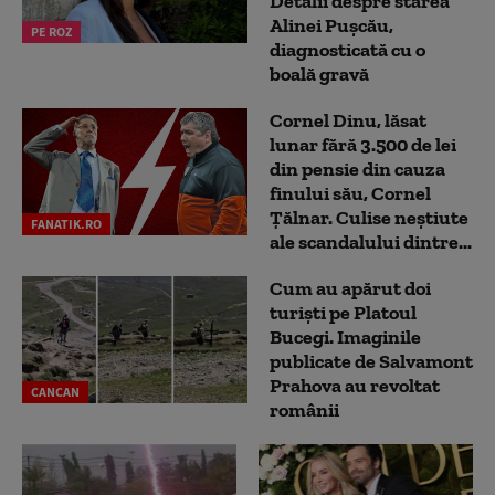
Detalii despre starea
Alinei Pușcău,
PE ROZ
diagnosticată cu o
boală gravă
Cornel Dinu, lăsat
lunar fără 3.500 de lei
din pensie din cauza
finului său, Cornel
Țălnar. Culise neștiute
FANATIK.RO
ale scandalului dintre...
Cum au apărut doi
turiști pe Platoul
Bucegi. Imaginile
publicate de Salvamont
Prahova au revoltat
CANCAN
românii