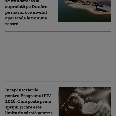
scufundate ies la
suprafață pe Dunăre,
pe măsură ce nivelul
apei scade la minime
record
Dragoș Pîslaru
avertizează că
amendamentele la
legea decarbonizării
pot bloca PNRR:
„Riscăm pierderea a
miliarde de euro”
Încep înscrierile
pentru Programul FIV
2026. Cine poate primi
sprijin și care este
limita de vârstă pentru