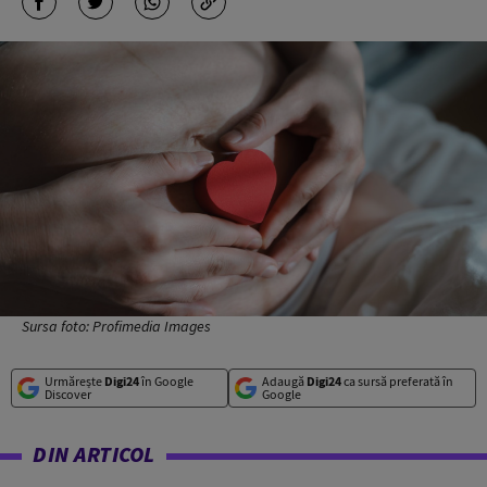
Sursa foto: Profimedia Images
Urmărește
Digi24
în Google
Adaugă
Digi24
ca sursă preferată în
Discover
Google
DIN ARTICOL