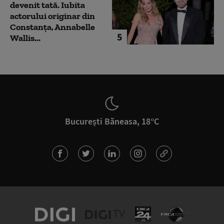
devenit tată. Iubita
actorului originar din
Constanța, Annabelle
5
Wallis...
București Băneasa, 18°C