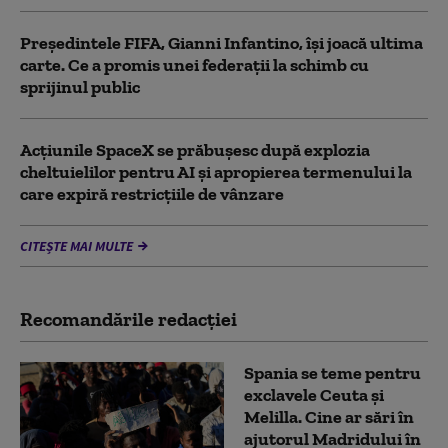
Președintele FIFA, Gianni Infantino, îşi joacă ultima
carte. Ce a promis unei federații la schimb cu
sprijinul public
Acţiunile SpaceX se prăbuşesc după explozia
cheltuielilor pentru AI şi apropierea termenului la
care expiră restricţiile de vânzare
CITEȘTE MAI MULTE
Recomandările redacţiei
Spania se teme pentru
exclavele Ceuta și
Melilla. Cine ar sări în
ajutorul Madridului în