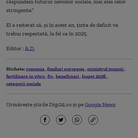
răspundem tuturor nevoilor sociale, mai ales celor
stringente.”
El a reiterat că, și în acest an,
ținta de deficit va
trebui respectată
, la fel ca în 2025.
Editor :
A.D.
Etichete:
romania
fonduri europene
ministrul muncii
fertilizare in vitro
fiv
beneficiari
buget 2026
categorii sociale
Urmărește știrile Digi24.ro și pe
Google News