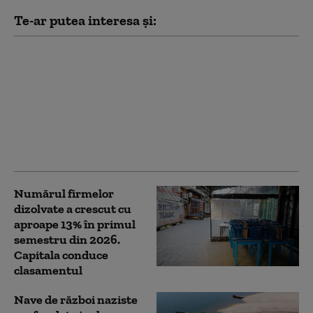
Te-ar putea interesa și:
Bulgaria a primit
săptămâna trecută un
miliard de euro prin
Planul Naţional de
Redresare şi Rezilienţă.
Comparație cu situația
României
Numărul firmelor
dizolvate a crescut cu
aproape 13% în primul
semestru din 2026.
Capitala conduce
clasamentul
Nave de război naziste