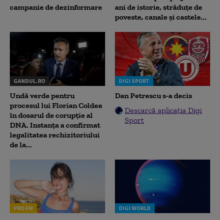
campanie de dezinformare
ani de istorie, străduțe de
poveste, canale și castele...
GANDUL.RO
DIGI SPORT
Undă verde pentru
Dan Petrescu s-a decis
procesul lui Florian Coldea
Descarcă aplicația Digi
în dosarul de corupție al
Sport
DNA. Instanța a confirmat
legalitatea rechizitoriului
de la...
PRO FM
DIGI WORLD