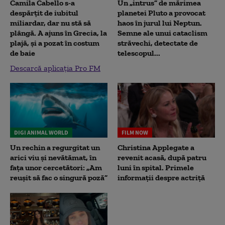
Camila Cabello s-a
Un „intrus” de mărimea
despărțit de iubitul
planetei Pluto a provocat
miliardar, dar nu stă să
haos în jurul lui Neptun.
plângă. A ajuns în Grecia, la
Semne ale unui cataclism
plajă, și a pozat în costum
străvechi, detectate de
de baie
telescopul...
Descarcă aplicația Pro FM
DIGI ANIMAL WORLD
FILM NOW
Un rechin a regurgitat un
Christina Applegate a
arici viu și nevătămat, în
revenit acasă, după patru
fața unor cercetători: „Am
luni în spital. Primele
reușit să fac o singură poză”
informații despre actriță