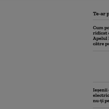
Te-ar p
Cum poa
ridicat
Apelul 
către p
Restric
utilizăr
9:00, o
reorgan
Ieșenii
electri
nu-ţi p