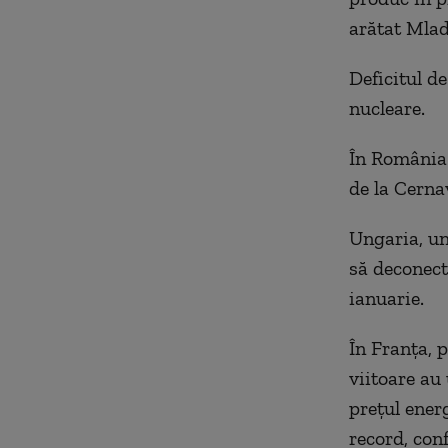
arătat Mlad
Deficitul d
nucleare.
În România 
de la Cernav
Ungaria, un
să deconecte
ianuarie.
În Franţa, 
viitoare au
preţul energ
record, con