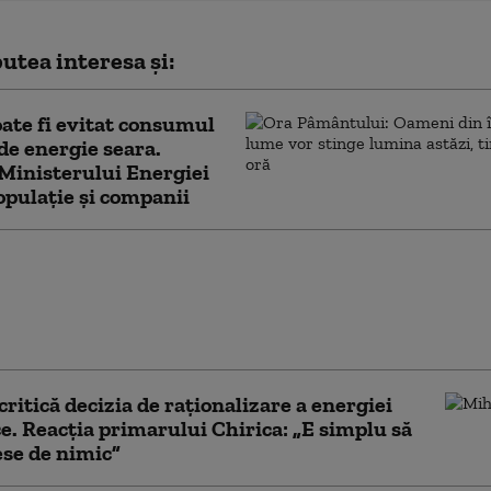
utea interesa și:
te fi evitat consumul
 de energie seara.
Ministerului Energiei
opulație și companii
ții în R. Moldova: Evitarea
ii lifturilor între 6:00 şi
ptimizarea iluminatului şi
izarea activităţii
 critică decizia de raționalizare a energiei
ce. Reacția primarului Chirica: „E simplu să
ese de nimic”