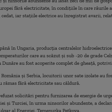
ic şi ninsorile abundente au lăsat zeci de mii de gosp
ropei fără electricitate, în condiţiile în care râurile 
 cedat, iar staţiile electrice au înregistrat avarii, rel
până în Ungaria, producţia centralelor hidroelectrice
emperaturilor care au scăzut şi sub -20 de grade Cels
n Dunăre au fost acoperite complet de gheaţă, potriv
 România şi Serbia, locuitorii unor sate izolate au fo
u rămas fără electricitate sau căldură.
refuzat solicitări pentru furnizarea de energie de urg
iei şi Turciei, în urma ninsorilor abundente, a declar
ulgar al Energiei, Temenuzka Petkova.