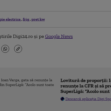
gie electrica
frig
pret kw
tirile Digi24.ro și pe
Google News
Lovitură de proporții: 
renunțe la CFR și să pre
SuperLigă: ”Acolo sunt 
Descarcă aplicația Digi Sp