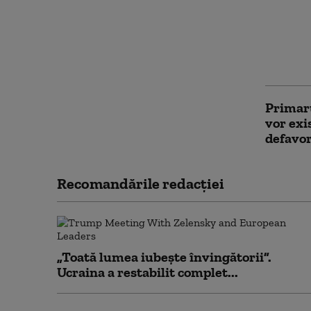
Avertis
criza E
schimbă
lucruril
Primaru
vor exi
defavor
Recomandările redacţiei
„Toată lumea iubește învingătorii”.
Ucraina a restabilit complet...