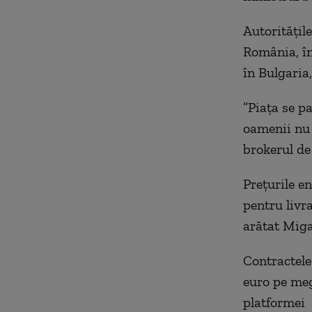
Autorităţile
România, în
în Bulgaria
”Piaţa se p
oamenii nu 
brokerul de
Preţurile en
pentru livr
arătat Miga
Contractele
euro pe meg
platformei 