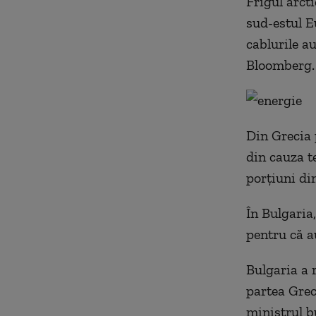
Frigul arct
sud-estul Eu
cablurile au
Bloomberg.
Din Grecia 
din cauza t
porţiuni di
În Bulgaria,
pentru că a
Bulgaria a 
partea Grec
ministrul b