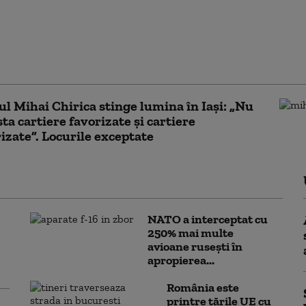
mentul lui Dumitru Chisăliță în
nergiei: Dacă lucrurile nu se
 radical, în două săptămâni
e vor fi critice
l Mihai Chirica stinge lumina în Iași: „Nu
sta cartiere favorizate și cartiere
izate”. Locurile exceptate
NATO a interceptat cu
250% mai multe
avioane rusești în
apropierea...
România este
printre țările UE cu