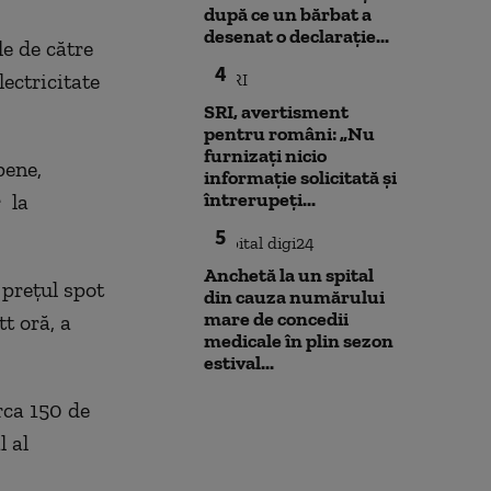
după ce un bărbat a
desenat o declarație...
le de către
4
ectricitate
SRI, avertisment
pentru români: „Nu
furnizați nicio
pene,
informație solicitată și
întrerupeți...
r la
5
Anchetă la un spital
 preţul spot
din cauza numărului
mare de concedii
t oră, a
medicale în plin sezon
estival...
rca 150 de
 al