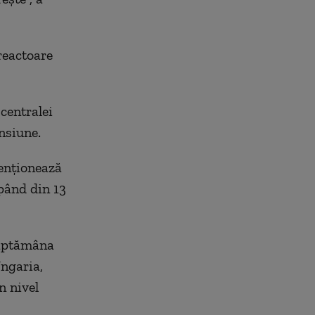
reactoare
centralei
ensiune.
enţionează
epând din 13
 săptămâna
Ungaria,
n nivel