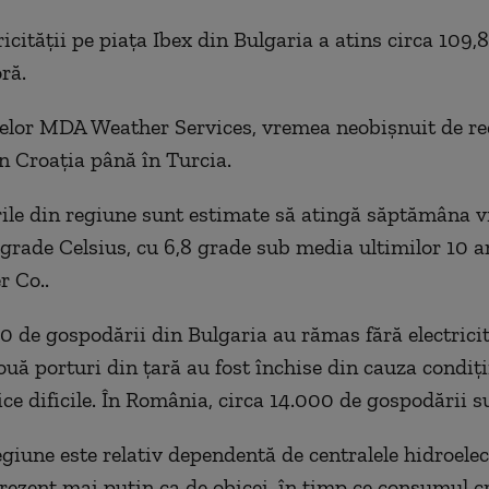
ricităţii pe piaţa Ibex din Bulgaria a atins circa 109,
ră.
telor MDA Weather Services, vremea neobişnuit de re
n Croaţia până în Turcia.
le din regiune sunt estimate să atingă săptămâna vi
 grade Celsius, cu 6,8 grade sub media ultimilor 10 a
 Co..
0 de gospodării din Bulgaria au rămas fără electricita
uă porturi din ţară au fost închise din cauza condiţi
ce dificile. În România, circa 14.000 de gospodării su
egiune este relativ dependentă de centralele hidroelec
rezent mai puţin ca de obicei, în timp ce consumul cr