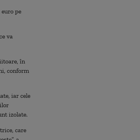
8 euro pe
ce va
itoare, în
ni, conform
te, iar cele
ilor
nt izolate.
trice, care
eşte”, a