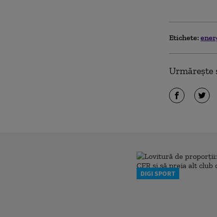
Etichete:
ener
Urmărește ș
DIGI SPORT