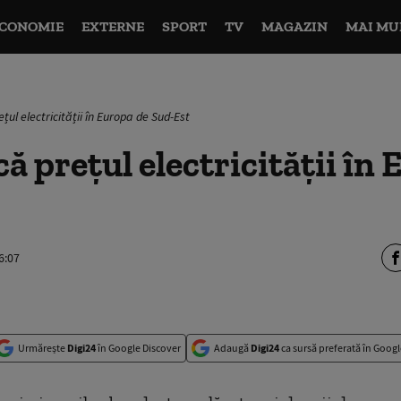
CONOMIE
EXTERNE
SPORT
TV
MAGAZIN
MAI MU
ețul electricității în Europa de Sud-Est
că prețul electricității în
6:07
Urmărește
Digi24
în Google Discover
Adaugă
Digi24
ca sursă preferată în Googl