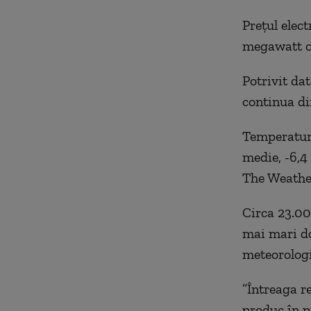
Preţul elect
megawatt o
Potrivit da
continua di
Temperaturi
medie, -6,4
The Weather
Circa 23.00
mai mari do
meteorologi
”Întreaga r
produc în p