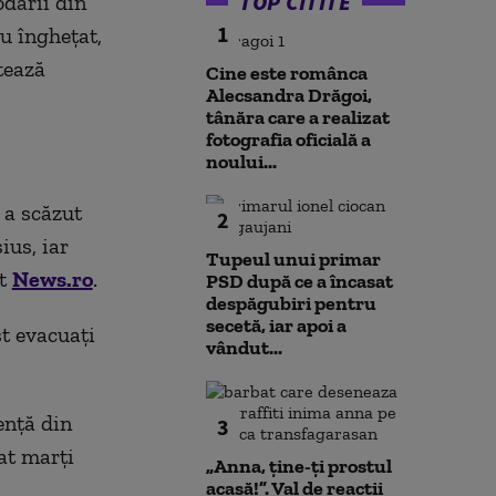
TOP CITITE
odării din
1
au îngheţat,
atează
Cine este românca
Alecsandra Drăgoi,
tânăra care a realizat
fotografia oficială a
noului...
 a scăzut
2
ius, iar
Tupeul unui primar
it
News.ro
.
PSD după ce a încasat
despăgubiri pentru
secetă, iar apoi a
st evacuaţi
vândut...
enţă din
3
at marţi
„Anna, ţine-ţi prostul
acasă!”. Val de reacții