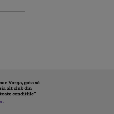
Ioan Varga, gata să
ia alt club din
toate condițiile”
ort