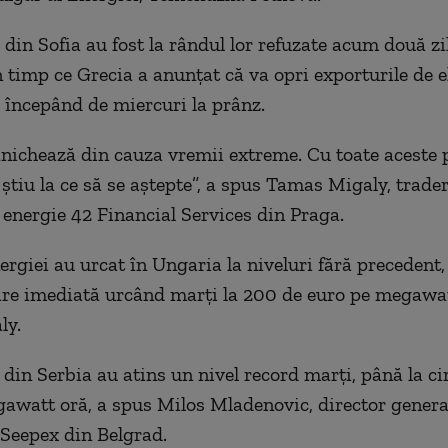
 din Sofia au fost la rândul lor refuzate acum două zi
 timp ce Grecia a anunţat că va opri exporturile de el
, începând de miercuri la prânz.
anichează din cauza vremii extreme. Cu toate aceste 
ştiu la ce să se aştepte”, a spus Tamas Migaly, trade
 energie 42 Financial Services din Praga.
ergiei au urcat în Ungaria la niveluri fără precedent,
are imediată urcând marţi la 200 de euro pe megawat
ly.
 din Serbia au atins un nivel record marţi, până la ci
awatt oră, a spus Milos Mladenovic, director general
Seepex din Belgrad.