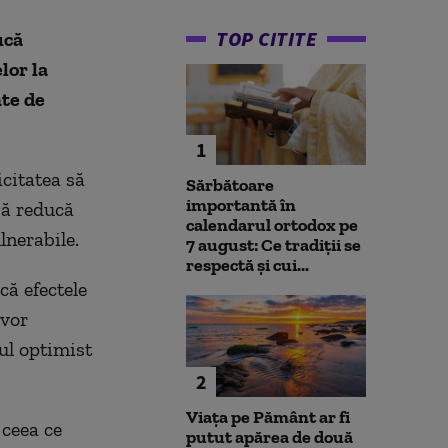
TOP CITITE
ucă
lor la
nte de
1
icitatea să
Sărbătoare
importantă în
să reducă
calendarul ortodox pe
lnerabile.
7 august: Ce tradiții se
respectă și cui...
ă efectele
 vor
iul optimist
2
Viața pe Pământ ar fi
 ceea ce
putut apărea de două