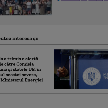
utea interesa și:
 a trimis o alertă
e către Comisia
nă și statele UE, în
ul secetei severe,
Ministerul Energiei
vrea să-l țină în șah pe