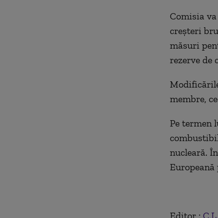
Comisia va 
creşteri br
măsuri pent
rezerve de 
Modificăril
membre, ceea
Pe termen l
combustibili
nucleară. Î
Europeană p
Editor :
C.L