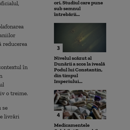
ori. Studiul care pune
ficialul,
sub semnul
întrebării...
plafonarea
aniilor
ă reducerea
3
Nivelul scăzut al
Dunării a scos la iveală
contextul în
Podul lui Constantin,
n
din timpul
Imperiului...
ul
iv o treime.
u se
4
 livrări
Medicamentele