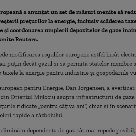
ropeană a anunţat un set de măsuri menite să red
eşterii preţurilor la energie, inclusiv scăderea taxe
te şi coordonarea umplerii depozitelor de gaze înai
smite Reuters.
ede modificarea regulilor europene astfel încât electr
mai puţin decât gazul şi să permită statelor membre 
 taxele la energie pentru industrie şi gospodăriile vu
uropean pentru Energie, Dan Jorgensen, a avertizat c
i din Orientul Mijlociu asupra infrastructurii de gaze
urile ridicate „pentru câţiva ani”, chiar şi în scenar
eieri rapide a războiului.
 eliminăm dependenţa de gaz cât mai repede posibil,