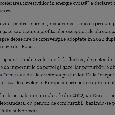
elerarea investiţiilor în energie curată”, a declarat o
ws.ro.
 evită, pentru moment, măsuri mai radicale precum 
la gaze sau taxarea profiturilor excepţionale ale comp
 spre deosebire de intervenţiile adoptate în 2022 dup
e gaze din Rusia.
opeană rămâne vulnerabilă la fluctuaţiile pieţei, în 
e de importurile de petrol şi gaze, iar perturbările di
ea Ormuz
au dus la creşterea preţurilor. De la început
i, preţurile gazelor în Europa au crescut cu aproximat
elurile actuale rămân sub cele din 2022, iar Europa n
deocamdată, cu penurii de combustibil, bazându-se pe
 Unite şi Norvegia.