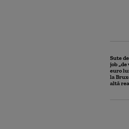
Trump p
jumăta
speră s
să facă 
Sute de
job „de 
euro lu
la Brux
altă rea
Marja d
Trump î