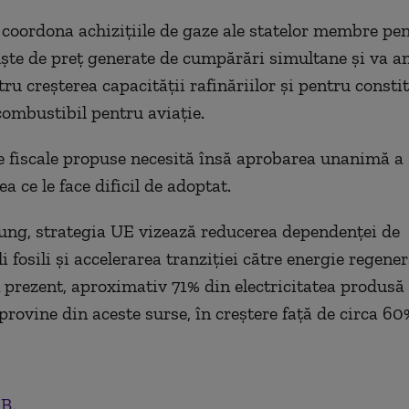
coordona achiziţiile de gaze ale statelor membre pen
uşte de preţ generate de cumpărări simultane şi va an
ru creşterea capacităţii rafinăriilor şi pentru consti
combustibil pentru aviaţie.
e fiscale propuse necesită însă aprobarea unanimă a 
 ce le face dificil de adoptat.
ung, strategia UE vizează reducerea dependenţei de
 fosili şi accelerarea tranziţiei către energie regener
n prezent, aproximativ 71% din electricitatea produsă
rovine din aceste surse, în creştere faţă de circa 60
.B.