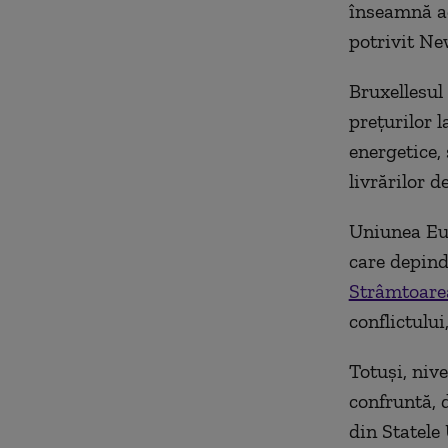
înseamnă acc
potrivit Ne
Bruxellesul
preţurilor 
energetice,
livrărilor d
Uniunea Eur
care depind
Strâmtoar
conflictulu
Totuşi, niv
confruntă, 
din Statele