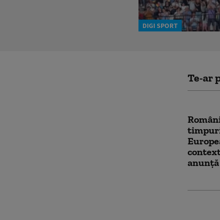
DIGI SPORT
Te-ar p
România
timpuri
Europea
context
anunță 
Iranul 