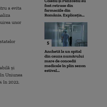
Colebil și Panzcebil au
fost retrase din
tru a evita
farmaciile din
aliza
România. Explicația...
tuirea unor
statelor
5
Anchetă la un spital
din cauza numărului
mare de concedii
medicale în plin sezon
abilă şi
estival...
 în Uniunea
% în 2022.