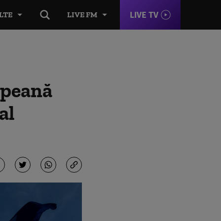
LIVE TV
LTE
LIVE FM
opeană
al