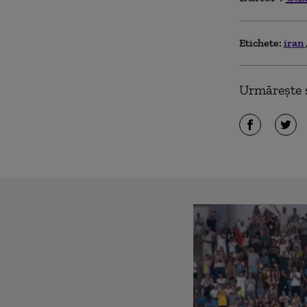
Etichete:
iran
Urmărește ș