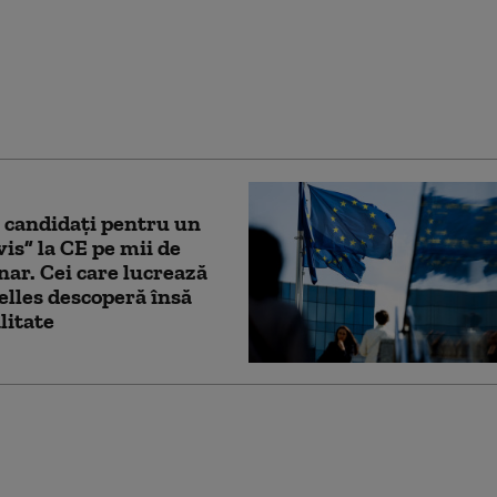
ână la alegerile de la
tea mandatului. Ce
ă obțină: „Va continua
jocuri”
 candidați pentru un
vis” la CE pe mii de
nar. Cei care lucrează
elles descoperă însă
litate
e manevră a lui Donald
n privința Iranului,