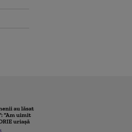
enii au lăsat
”: ”Am uimit
ORIE uriașă
t