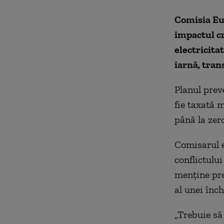
Comisia Eu
impactul cr
electricita
iarnă, tran
Planul prev
fie taxată 
până la zero
Comisarul e
conflictulu
menţine preţ
al unei înch
„Trebuie să