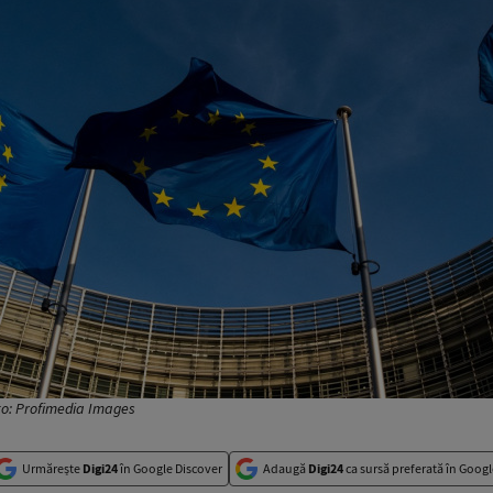
to: Profimedia Images
Urmărește
Digi24
în Google Discover
Adaugă
Digi24
ca sursă preferată în Googl