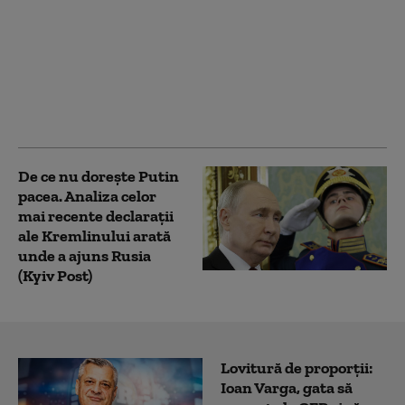
Ucraina e „piesa cheie”
în planul lui Putin de a
recâștiga influenţa
asupra fostelor state
sovietice, spune
Zelenski
De ce nu dorește Putin
pacea. Analiza celor
mai recente declarații
ale Kremlinului arată
unde a ajuns Rusia
(Kyiv Post)
Lovitură de proporții:
Ioan Varga, gata să