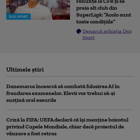
renunțe la CFR și să
preia alt club din
SuperLigă: ”Acolo sunt
DIGI SPORT
toate condițiile”
Descarcă aplicația Digi
Sport
Ultimele știri
Danemarca încearcă să combată folosirea AI în
fraudarea examenelor. Elevii vor trebui să-şi
susţină oral eseurile
Criză la FIFA: UEFA declară că îşi menţine boicotul
privind Cupele Mondiale, chiar dacă proiectul de
vânzare a fost retras