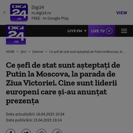
Digi24
VIEW
m.digi24.ro
FREE - In Google Play
LIVE TV
LIVE FM
HOME
Știri
Externe
Ce șefi de stat sunt așteptați de Putin la Moscova, la parada de Ziua Victoriei. Cine sunt liderii europeni care și-au anunțat prezența
Ce șefi de stat sunt așteptați de
Putin la Moscova, la parada de
Ziua Victoriei. Cine sunt liderii
europeni care și-au anunțat
prezența
Data actualizării:
16.04.2025 10:34
Data publicării:
15.04.2025 18:14