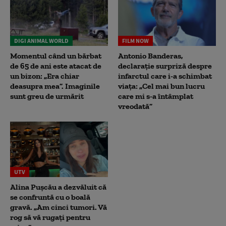
DIGI ANIMAL WORLD
FILM NOW
Momentul când un bărbat
Antonio Banderas,
de 65 de ani este atacat de
declarație surpriză despre
un bizon: „Era chiar
infarctul care i-a schimbat
deasupra mea”. Imaginile
viața: „Cel mai bun lucru
sunt greu de urmărit
care mi s-a întâmplat
vreodată”
UTV
Alina Pușcău a dezvăluit că
se confruntă cu o boală
gravă. „Am cinci tumori. Vă
rog să vă rugați pentru