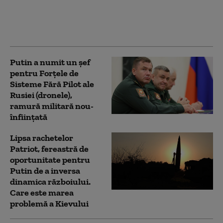
strategia Rusiei: „Se
creează lacune peste
tot”
Putin a numit un șef
pentru Forțele de
Sisteme Fără Pilot ale
Rusiei (dronele),
ramură militară nou-
înființată
Lipsa rachetelor
Patriot, fereastră de
oportunitate pentru
Putin de a inversa
dinamica războiului.
Care este marea
problemă a Kievului