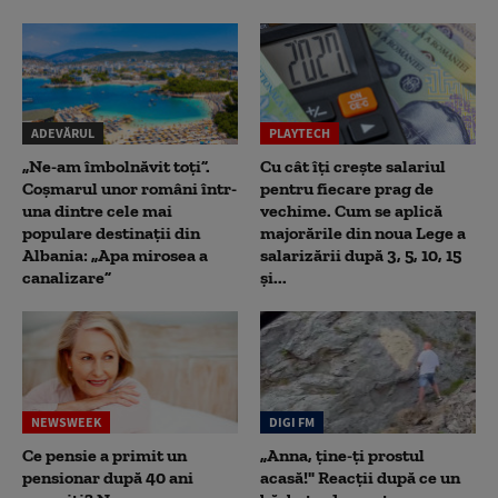
ADEVĂRUL
PLAYTECH
„Ne-am îmbolnăvit toți”.
Cu cât îți crește salariul
Coșmarul unor români într-
pentru fiecare prag de
una dintre cele mai
vechime. Cum se aplică
populare destinații din
majorările din noua Lege a
Albania: „Apa mirosea a
salarizării după 3, 5, 10, 15
canalizare”
și...
NEWSWEEK
DIGI FM
Ce pensie a primit un
„Anna, ţine-ţi prostul
pensionar după 40 ani
acasă!" Reacţii după ce un