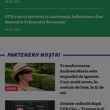
06.08.2026
STB a cerut intrarea în insolvență. Solicitarea a fost
depusă la Tribunalul București
06.08.2026
PARTENERII NOȘTRI
Transformarea
Andreei Marin este
imposibil de ignorat.
Cum arată acum, în
costum de baie, la 51 de
PE ROZ
ani
Decizie radicală după
CFR Cluj – Tromso 0-5!