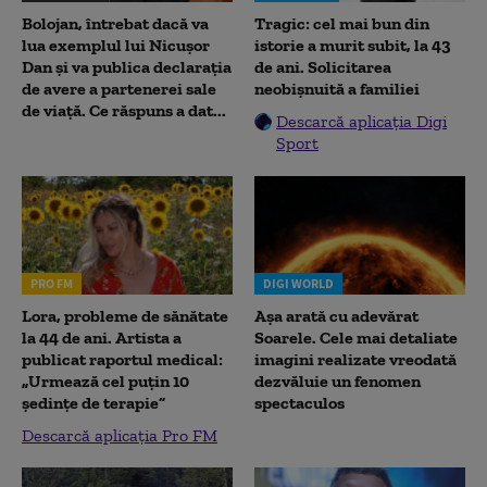
Bolojan, întrebat dacă va
Tragic: cel mai bun din
lua exemplul lui Nicușor
istorie a murit subit, la 43
Dan și va publica declarația
de ani. Solicitarea
de avere a partenerei sale
neobișnuită a familiei
de viață. Ce răspuns a dat...
Descarcă aplicația Digi
Sport
PRO FM
DIGI WORLD
Lora, probleme de sănătate
Așa arată cu adevărat
la 44 de ani. Artista a
Soarele. Cele mai detaliate
publicat raportul medical:
imagini realizate vreodată
„Urmează cel puțin 10
dezvăluie un fenomen
ședințe de terapie”
spectaculos
Descarcă aplicația Pro FM