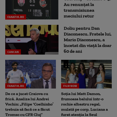
Au renunțat la
transmisiunea
meciului retur
FANATIK.RO
Doliu pentru Dan
Diaconescu. Fratele lui,
Mario Diaconescu, a
încetat din viață la doar
60 de ani
CANCAN
FANATIK.RO
FILM NOW
De ce a jucat Craiova cu
Soția lui Matt Damon,
frică. Analiza lui Andrei
frumoasa balului într-o
Vochin: „Filipe ‘Coelhinho’
rochie albastru regal,
trebuia să facă ce a făcut
mulată pe corp. Luciana a
Tromso cu CFR Cluj”
furat atenția la Seul