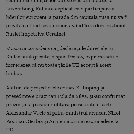
reuniunea miniştrilor de externe din bloc de la
Luxemburg, Kallas a explicat că o participare a
liderilor europeni la parada din capitala rusă nu va fi
privită ca fiind ceva minor, având în vedere războiul
Rusiei împotriva Ucrainei.
Moscova consideră că „declaraţiile dure” ale lui
Kallas sunt greşite, a spus Peskov, exprimându-şi
încrederea că nu toate ţările UE acceptă acest
limbaj.
Alături de preşedintele chinez Xi Jinping şi
preşedintele brazilian Lula da Silva, şi-au confirmat
prezenţa la parada militară preşedintele sârb
Aleksandar Vucic şi prim-ministrul armean Nikol
Paşinian. Serbia și Armenia urmăresc să adere la
UE.