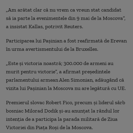
„Am arătat clar că nu vrem ca vreun stat candidat
să ia parte la evenimentele din 9 mai de la Moscova”,
a insistat Kallas, potrivit Reuters.
Participarea lui Paşinian a fost reafirmată de Erevan
în urma avertismentului de la Bruxelles.
„Este şi victoria noastră; 300.000 de armeni au
murit pentru victorie”, a afirmat preşedintele
parlamentului armean Alen Simonian, adăugând că
vizita lui Paşinian la Moscova nu are legătură cu UE.
Premierul slovac Robert Fico, precum şi liderul sârb
bosniac Milorad Dodik şi-au anunţat la rândul lor
intenţia de a participa la parada militară de Ziua
Victoriei din Piața Roși de la Moscova.