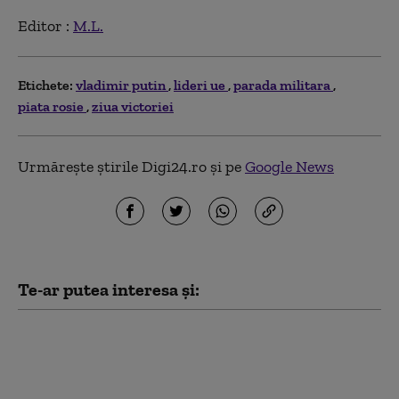
Editor :
M.L.
Etichete:
vladimir putin
lideri ue
parada militara
piata rosie
ziua victoriei
Urmărește știrile Digi24.ro și pe
Google News
Te-ar putea interesa și:
Conflictul din Ucraina,
două războaie într-
unul. Calculul rece pe
care se bazează