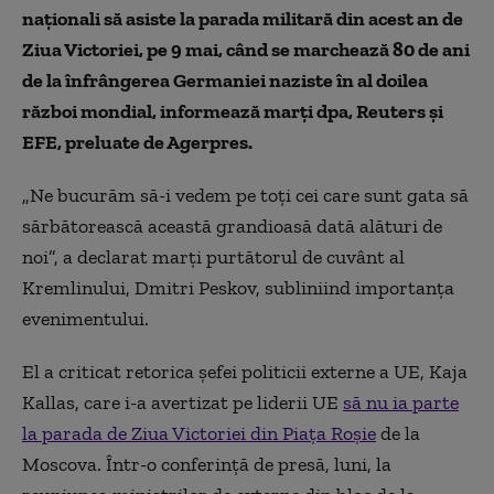
naţionali să asiste la parada militară din acest an de
Ziua Victoriei, pe 9 mai, când se marchează 80 de ani
de la înfrângerea Germaniei naziste în al doilea
război mondial, informează marţi dpa, Reuters şi
EFE, preluate de Agerpres.
„Ne bucurăm să-i vedem pe toţi cei care sunt gata să
sărbătorească această grandioasă dată alături de
noi”, a declarat marţi purtătorul de cuvânt al
Kremlinului, Dmitri Peskov, subliniind importanţa
evenimentului.
El a criticat retorica şefei politicii externe a UE, Kaja
Kallas, care i-a avertizat pe liderii UE
să nu ia parte
la parada de Ziua Victoriei din Piaţa Roşie
de la
Moscova. Într-o conferinţă de presă, luni, la