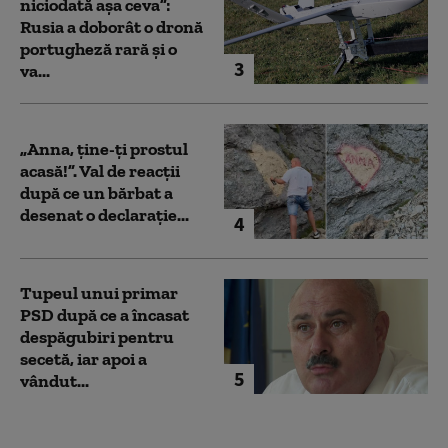
niciodată așa ceva”:
Rusia a doborât o dronă
portugheză rară și o
3
va...
„Anna, ţine-ţi prostul
acasă!”. Val de reacții
după ce un bărbat a
desenat o declarație...
4
Tupeul unui primar
PSD după ce a încasat
despăgubiri pentru
secetă, iar apoi a
5
vândut...