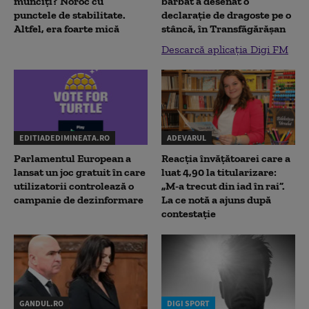
munciți? Noroc cu
bărbat a desenat o
punctele de stabilitate.
declaraţie de dragoste pe o
Altfel, era foarte mică
stâncă, în Transfăgărăşan
Descarcă aplicația Digi FM
EDITIADEDIMINEATA.RO
ADEVARUL
Parlamentul European a
Reacția învățătoarei care a
lansat un joc gratuit în care
luat 4,90 la titularizare:
utilizatorii controlează o
„M-a trecut din iad în rai”.
campanie de dezinformare
La ce notă a ajuns după
contestație
GANDUL.RO
DIGI SPORT