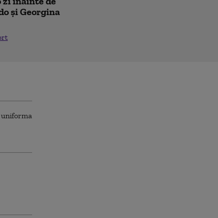
 zi înainte de
do și Georgina
ort