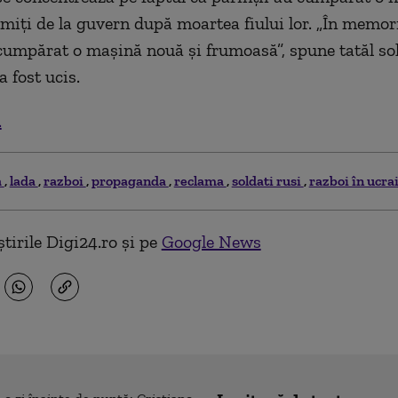
imiți de la guvern după moartea fiului lor. „În memori
umpărat o mașină nouă şi frumoasă”, spune tatăl so
a fost ucis.
.
a
lada
razboi
propaganda
reclama
soldati rusi
razboi în ucra
tirile Digi24.ro și pe
Google News