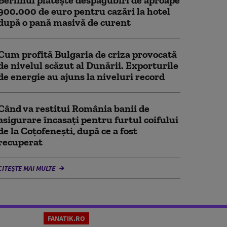
Berlinul plăteşte despăgubiri de aproape
900.000 de euro pentru cazări la hotel
după o pană masivă de curent
Cum profită Bulgaria de criza provocată
de nivelul scăzut al Dunării. Exporturile
de energie au ajuns la niveluri record
Când va restitui România banii de
asigurare încasați pentru furtul coifului
de la Coțofenești, după ce a fost
recuperat
CITEȘTE MAI MULTE
FANATIK.RO