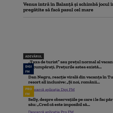
Venus intră în Balanță și schimbă jocul î
pregătite să facă pasul cel mare
ADEVĂRUL
„Taxa de turist” sau prețul normal al vaca
DIGI
să cumpărați. Prețurile astea există...
FM
Dan Negru, reacție virală din vacanța în Tu
resort all inclusive: „Și noi, românii...
PRO
Descarcă aplicația Digi FM
FM
Selly, despre observațiile pe care i le fac pă
său: „Cred că este imposibil să...
Descarcă aplicația Pro FM