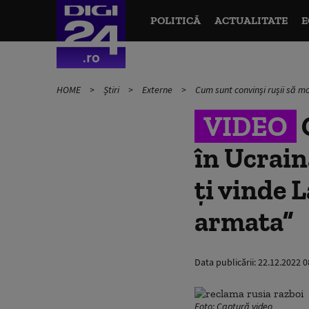
POLITICĂ
ACTUALITATE
E
HOME
Știri
Externe
Cum sunt convinși rușii să m
VIDEO
în Ucrain
ți vinde 
armata”
Data publicării:
22.12.2022 0
Foto: Captură video