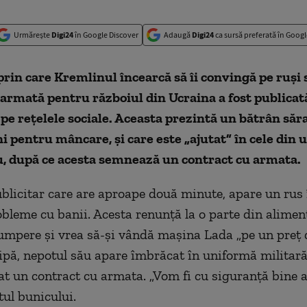
Urmărește
Digi24
în Google Discover
Adaugă
Digi24
ca sursă preferată în Googl
rin care Kremlinul încearcă să îi convingă pe ruși 
 armată pentru războiul din Ucraina a fost publicată
 pe rețelele sociale. Aceasta prezintă un bătrân săr
i pentru mâncare, și care este „ajutat” în cele din
u, după ce acesta semnează un contract cu armata.
ublicitar care are aproape două minute, apare un rus 
obleme cu banii. Acesta renunță la o parte din alimen
cumpere și vrea să-și vândă mașina Lada „pe un preț 
lipă, nepotul său apare îmbrăcat în uniformă milita
at un contract cu armata. „Vom fi cu siguranță bine a
ul bunicului.