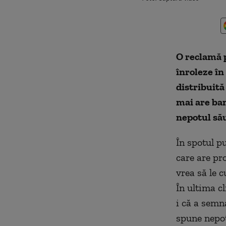
O reclamă p
înroleze în
distribuită
mai are ban
nepotul să
În spotul p
care are pr
vrea să le 
În ultima c
i că a semn
spune nepot