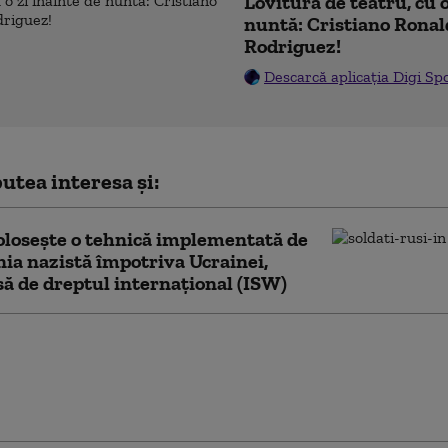
Lovitură de teatru, cu o
nuntă: Cristiano Ronal
Rodriguez!
Descarcă aplicația Digi Sp
utea interesa și:
olosește o tehnică implementată de
a nazistă împotriva Ucrainei,
să de dreptul internațional (ISW)
ile secrete americane
ează că Putin ar putea
 țară NATO încă din
ă toamnă (WSJ)