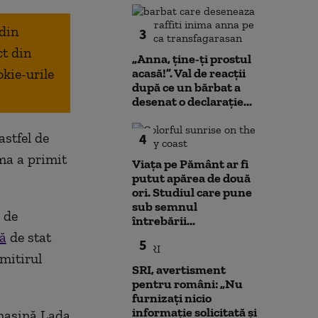
 din
3
ct din
„Anna, ţine-ţi prostul
okie-urile
acasă!”. Val de reacții
după ce un bărbat a
desenat o declarație...
astfel de
4
ma a primit
Viața pe Pământ ar fi
putut apărea de două
ori. Studiul care pune
sub semnul
 de
întrebării...
să
de stat
5
mitirul
SRI, avertisment
pentru români: „Nu
furnizați nicio
informație solicitată și
 mașină Lada