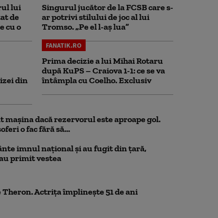
ul lui
Singurul jucător de la FCSB care s-
at de
ar potrivi stilului de joc al lui
e cu o
Tromso. „Pe el l-aș lua”
FANATIK.RO
Prima decizie a lui Mihai Rotaru
după KuPS – Craiova 1-1: ce se va
izei din
întâmpla cu Coelho. Exclusiv
 mașina dacă rezervorul este aproape gol.
feri o fac fără să...
nte imnul naţional şi au fugit din ţară,
 au primit vestea
 Theron. Actrița împlinește 51 de ani