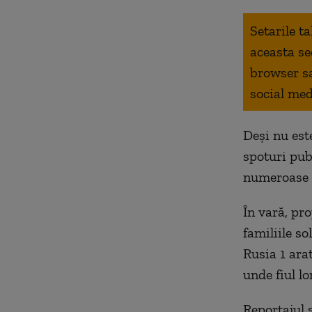
Setarile t
aceasta se
browser s
social med
Deși nu este
spoturi pub
numeroase c
În vară, pr
familiile so
Rusia 1 ara
unde fiul lo
Reportajul 