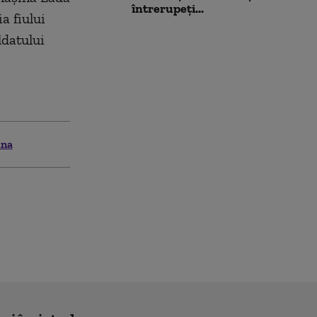
întrerupeți...
a fiului
ldatului
ina