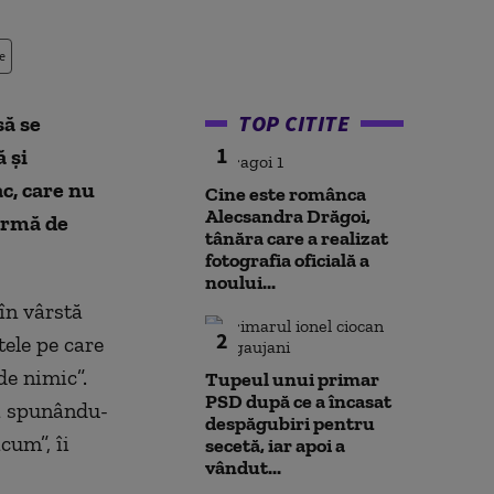
e
TOP CITITE
să se
1
 și
ac, care nu
Cine este românca
Alecsandra Drăgoi,
 urmă de
tânăra care a realizat
fotografia oficială a
noului...
în vârstă
2
tele pe care
de nimic”.
Tupeul unui primar
PSD după ce a încasat
ră spunându-
despăgubiri pentru
cum”, îi
secetă, iar apoi a
vândut...