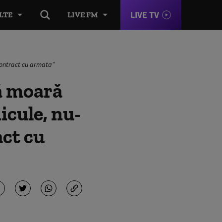
LIVE TV
LTE
LIVE FM
 contract cu armata”
ă moară
icule, nu-
ct cu