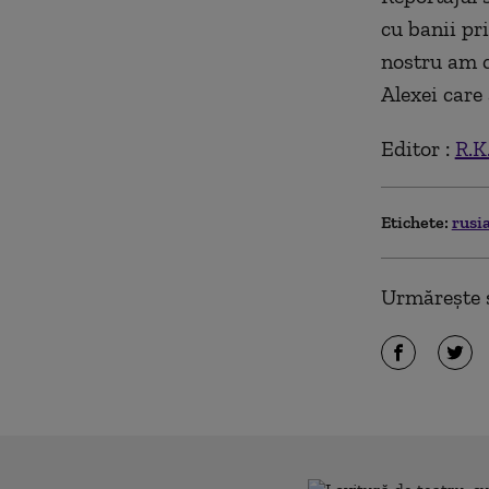
cu banii pr
nostru am c
Alexei care 
Editor :
R.K
Etichete:
rusi
Urmărește ș