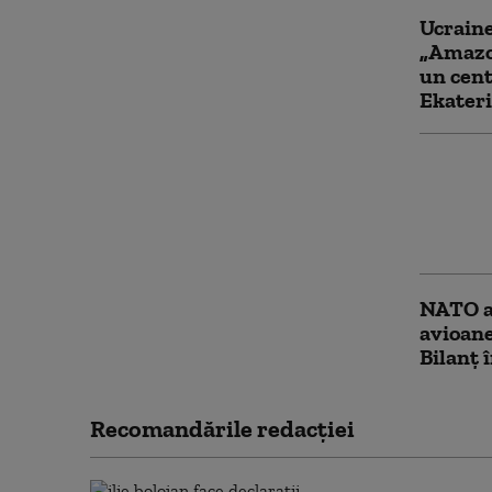
Ucraine
„Amazon
un cent
Ekater
Bloomb
război 
creşter
compani
NATO a
avioane
Bilanț 
Recomandările redacţiei