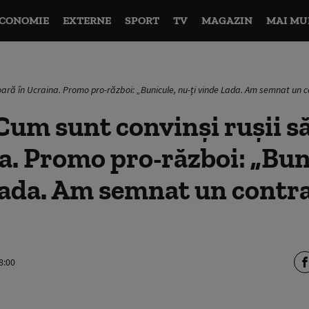
CONOMIE
EXTERNE
SPORT
TV
MAGAZIN
MAI MU
oară în Ucraina. Promo pro-război: „Bunicule, nu-ți vinde Lada. Am semnat un
Cum sunt convinși rușii s
a. Promo pro-război: „Bun
Lada. Am semnat un contra
8:00