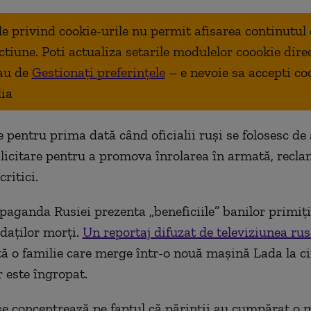
ale privind cookie-urile nu permit afisarea continutul
ctiune. Poti actualiza setarile modulelor coookie dire
au de
Gestionați preferințele
– e nevoie sa accepti co
ia
 pentru prima dată când oficialii ruși se folosesc de 
licitare pentru a promova înrolarea în armată, recla
ritici.
opaganda Rusiei prezenta „beneficiile” banilor primiți
ldaților morți.
Un reportaj difuzat de televiziunea ru
tă o familie care merge într-o nouă mașină Lada la ci
r este îngropat.
se concentrează pe faptul că părinții au cumpărat o