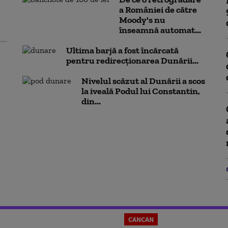
a României de către
Moody's nu
înseamnă automat...
Ultima barjă a fost încărcată
pentru redirecționarea Dunării...
Nivelul scăzut al Dunării a scos
la iveală Podul lui Constantin,
din...
CANCAN