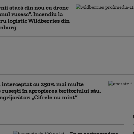
nii atacă din nou cu drone
ul rusesc”. Incendiu la
ru logistic Wildberries din
inburg
erg: Economia de
a Rusiei alimentează
i salariale pe care
ile nu şi le permit
 interceptat cu 250% mai multe
 rusești în apropierea teritoriului său.
îngrijorător: „Cifrele nu mint”
De ce o retrogradare