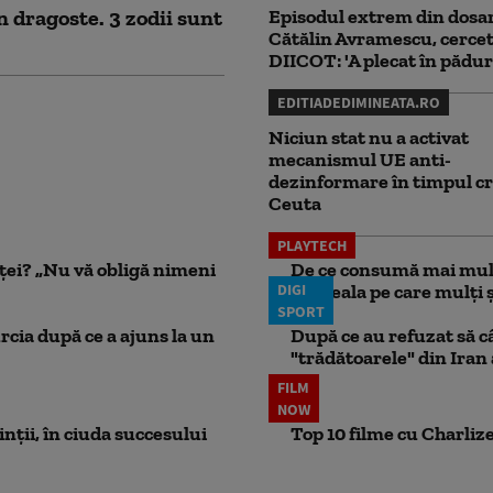
n dragoste. 3 zodii sunt
Episodul extrem din dosar
Cătălin Avramescu, cercet
DIICOT: 'A plecat în pădur
EDITIADEDIMINEATA.RO
Niciun stat nu a activat
mecanismul UE anti-
dezinformare în timpul cr
Ceuta
PLAYTECH
nței? „Nu vă obligă nimeni
De ce consumă mai mult
DIGI
Greșeala pe care mulți șo
SPORT
rcia după ce a ajuns la un
După ce au refuzat să câ
"trădătoarele" din Iran
FILM
NOW
rinții, în ciuda succesului
Top 10 filme cu Charlize