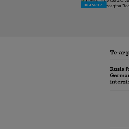
DIGI SPORT
Te-ar p
Rusia f
Germani
interzi
Servici
avertiz
ataca o
aceast