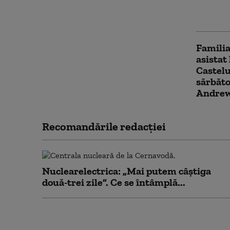
într-o „
Elisabet
Familia
asistat 
Castelu
sărbăto
Andre
Recomandările redacţiei
Nuclearelectrica: „Mai putem câștiga
două-trei zile”. Ce se întâmplă...