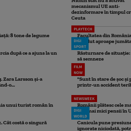
Niciun stat nu a activat
mecanismul UE anti-
dezinformare în timpul cr
Ceuta
PLAYTECH
iață: 8 tone de legume
Facultatea din România 
DIGI
pierdut aproape jumăta
SPORT
rcia după ce a ajuns la un
Răsturnare de situație: 
să semneze
FILM
NOW
. Zara Larsson și-a
"Sunt în stare de șoc și
nd-o...
printr-un accident teribi
NEWSWEEK
ia unui turist român în
Românii plătesc cele mai
DIGI
cele mai mici pensii în 
WORLD
. Cât costă o singură
Canicula pune presiune
ignorate niciodată, potr