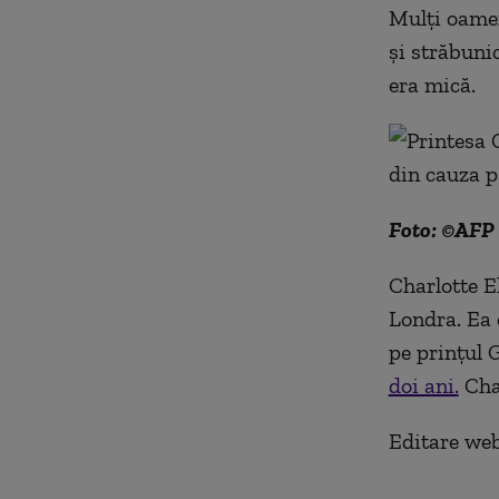
Mulți oamen
și străbuni
era mică.
Foto: ©AFP 
Charlotte E
Londra. Ea 
pe prinţul G
doi ani.
Char
Editare we