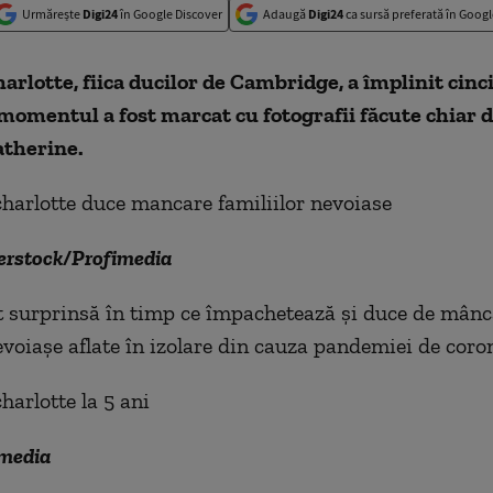
Urmărește
Digi24
în Google Discover
Adaugă
Digi24
ca sursă preferată în Googl
arlotte, fiica ducilor de Cambridge, a împlinit cinci
 m
omentul a fost marcat cu fotografii făcute chiar
atherine.
erstock/Profimedia
st surprinsă în timp ce împachetează şi duce de mân
voiaşe aflate în izolare din cauza pandemiei de coro
imedia