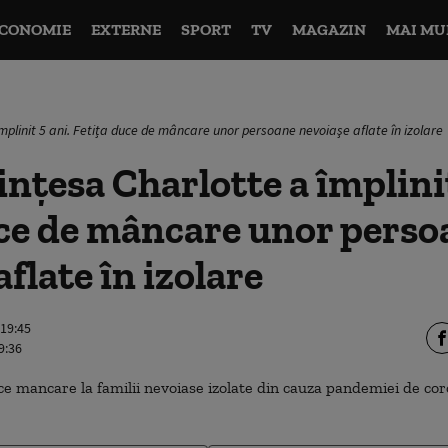
CONOMIE
EXTERNE
SPORT
TV
MAGAZIN
MAI MU
mplinit 5 ani. Fetița duce de mâncare unor persoane nevoiaşe aflate în izolare
nțesa Charlotte a împlinit
uce de mâncare unor perso
flate în izolare
 19:45
9:36