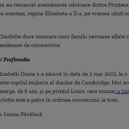
i au remarcat asemănarea izbitoare dintre Prințesa
ca acesteia, regina Elisabeta a II-a, pe vremea când 
/ Profimedia
lizabeth Diana s-a născut în data de 2 mai 2015, la o 
este copilul mijlociu al ducilor de Cambridge. Mai are
eorge, de 6 ani, şi pe prinţul Louis, care tocmai
a împ
lotte este a patra în ordinea succesiunii la tron.
b: Luana Păvălucă