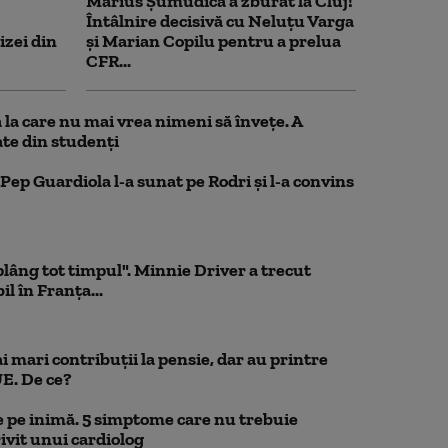
Marius Şumudică a zburat la Cluj!
Întâlnire decisivă cu Neluţu Varga
izei din
şi Marian Copilu pentru a prelua
CFR...
la care nu mai vrea nimeni să înveţe. A
te din studenţi
Pep Guardiola l-a sunat pe Rodri și l-a convins
 plâng tot timpul". Minnie Driver a trecut
l în Franța...
 mari contribuții la pensie, dar au printre
UE. De ce?
 pe inimă. 5 simptome care nu trebuie
ivit unui cardiolog