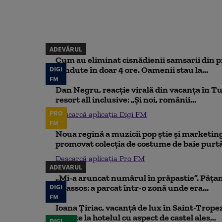
ADEVĂRUL
Cum au eliminat cisnădienii samsarii din p
DIGI
vândute în doar 4 ore. Oamenii stau la...
FM
Dan Negru, reacție virală din vacanța în Tu
resort all inclusive: „Și noi, românii...
PRO
Descarcă aplicația Digi FM
FM
Noua regină a muzicii pop știe și marketing
promovat colecția de costume de baie purtâ
Descarcă aplicația Pro FM
ADEVARUL
„Mi-a aruncat numărul în prăpastie”. Pățan
DIGI
Thassos: a parcat într-o zonă unde era...
FM
Ioana Țiriac, vacanță de lux în Saint-Tropez
noapte la hotelul cu aspect de castel ales...
DIGI