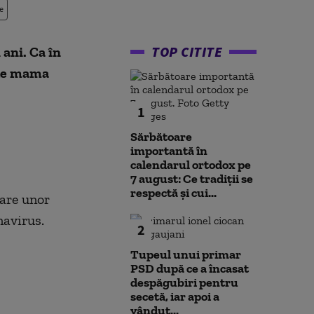
e
TOP CITITE
 ani. Ca în
 de mama
1
Sărbătoare
importantă în
calendarul ortodox pe
7 august: Ce tradiții se
respectă și cui...
care unor
navirus.
2
Tupeul unui primar
PSD după ce a încasat
despăgubiri pentru
secetă, iar apoi a
vândut...