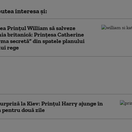
utea interesa și:
a Prințul William să salveze
a britanică: Prințesa Catherine
rma secretă” din spatele planului
lui rege
 Harry se teme pentru
ța familiei sale. Vizita
a Britanie, sub semnul
rii
surpriză la Kiev: Prinţul Harry ajunge în
 pentru două zile
 la palat: fostul prinț Andrew, implicat