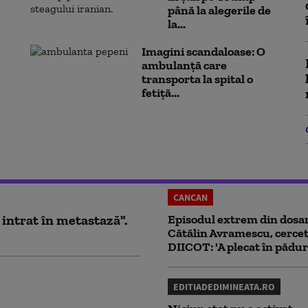
până la alegerile de
la...
Imagini scandaloase: O
ambulanță care
transporta la spital o
fetiță...
CANCAN
 intrat în metastază".
Episodul extrem din dosar
Cătălin Avramescu, cercet
DIICOT: 'A plecat în pădur
EDITIADEDIMINEATA.RO