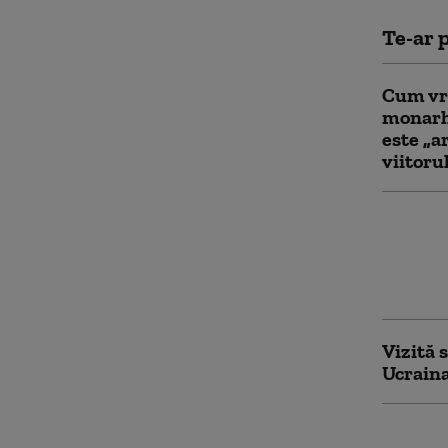
Te-ar p
Cum vre
monarhi
este „a
viitoru
Prințul
siguran
în Mare
întrebă
Vizită 
Ucraina
Scandal