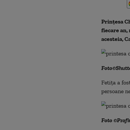
Prințesa Ch
fiecare an,
acesteia, C
Foto©Shutt
Fetița a fo
persoane ne
Foto ©Prof