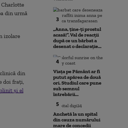
 Charlotte
cea din urmă
3
„Anna, ţine-ţi prostul
acasă!”. Val de reacții
după ce un bărbat a
desenat o declarație...
4
Viața pe Pământ ar fi
clinică din
putut apărea de două
 doi fraţi,
ori. Studiul care pune
sub semnul
linit și el
întrebării...
5
Anchetă la un spital
din cauza numărului
mare de concedii