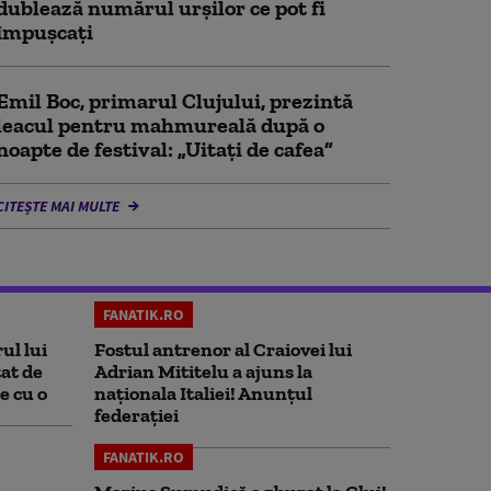
dublează numărul urșilor ce pot fi
împușcați
Emil Boc, primarul Clujului, prezintă
leacul pentru mahmureală după o
noapte de festival: „Uitați de cafea”
CITEȘTE MAI MULTE
FANATIK.RO
ul lui
Fostul antrenor al Craiovei lui
at de
Adrian Mititelu a ajuns la
e cu o
naționala Italiei! Anunțul
federației
FANATIK.RO