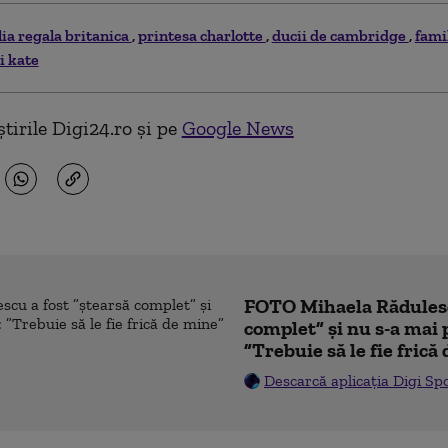
lia regala britanica
printesa charlotte
ducii de cambridge
fami
i kate
tirile Digi24.ro și pe
Google News
FOTO Mihaela Rădulesc
complet” și nu s-a mai 
”Trebuie să le fie frică
Descarcă aplicația Digi Sp