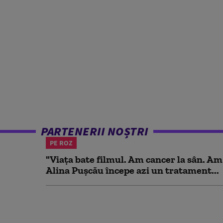
PARTENERII NOȘTRI
PE ROZ
"Viața bate filmul. Am cancer la sân. Am
Alina Pușcău începe azi un tratament...