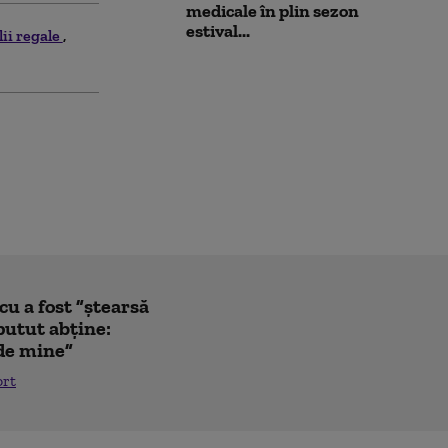
medicale în plin sezon
estival...
lii regale
u a fost ”ștearsă
putut abține:
 de mine”
ort