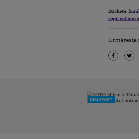
Etichete:
fami
copii william s
Urmărește ș
DIGI SPORT