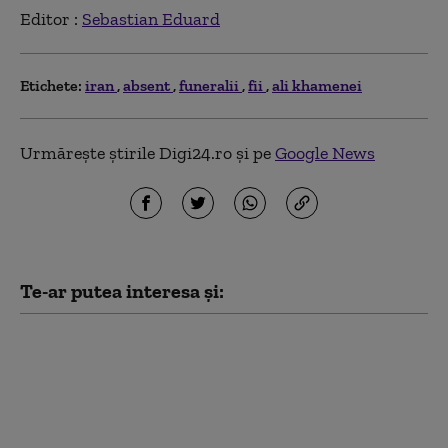
Editor :
Sebastian Eduard
Etichete:
iran
absent
funeralii
fii
ali khamenei
Urmărește știrile Digi24.ro și pe
Google News
Te-ar putea interesa și:
Iranul anunță „etapele
finale” ale acordului cu
Oman și pune condiții
pentru redeschiderea
Ormuz: SUA trebuie să