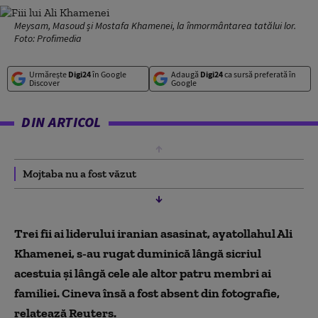
Meysam, Masoud și Mostafa Khamenei, la înmormântarea tatălui lor.
Foto: Profimedia
Urmărește
Digi24
în Google
Adaugă
Digi24
ca sursă preferată în
Discover
Google
DIN ARTICOL
Mojtaba nu a fost văzut
Trei fii ai liderului iranian asasinat, ayatollahul Ali
Khamenei, s-au rugat duminică lângă sicriul
acestuia şi lângă cele ale altor patru membri ai
familiei. Cineva însă a fost absent din fotografie,
relatează Reuters.