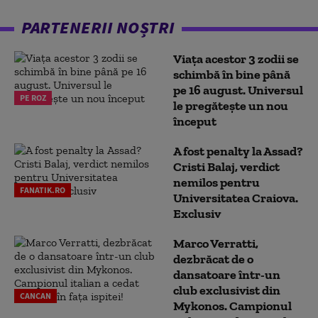
PARTENERII NOȘTRI
Viața acestor 3 zodii se
schimbă în bine până
pe 16 august. Universul
PE ROZ
le pregătește un nou
început
A fost penalty la Assad?
Cristi Balaj, verdict
nemilos pentru
FANATIK.RO
Universitatea Craiova.
Exclusiv
Marco Verratti,
dezbrăcat de o
dansatoare într-un
club exclusivist din
CANCAN
Mykonos. Campionul