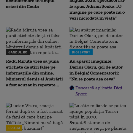
august 2026, spectacol rar
dezinformare în timpul
la apus. Adrian Șonka: „O
crizei din Ceuta
imagine pe care poate nu o
vezi niciodată în viață”
GANDUL.RO
DIGI SPORT
Radu Miruţă vrea să pună
Au apărut imaginile:
etichete de știri false pe
Darius Olaru, gol de autor
informațiile din online.
în Belgia! Comentatorii:
Ministrul demis al Apărării
"Nu se poate așa ceva"
a fost acuzat în repetate...
Descarcă aplicația Digi
Sport
PRO FM