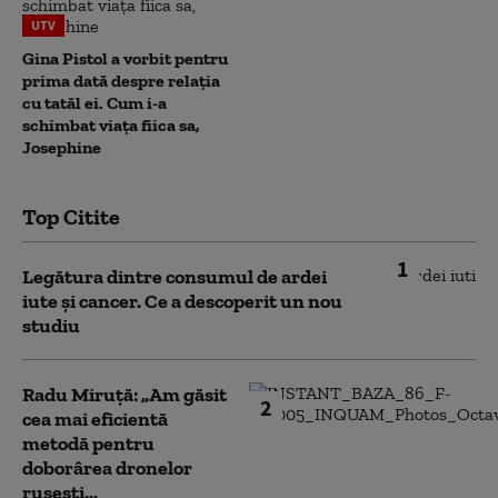
UTV
Gina Pistol a vorbit pentru
prima dată despre relația
cu tatăl ei. Cum i-a
schimbat viața fiica sa,
Josephine
Top Citite
1
Legătura dintre consumul de ardei
iute și cancer. Ce a descoperit un nou
studiu
Radu Miruță: „Am găsit
2
cea mai eficientă
metodă pentru
doborârea dronelor
rusești...