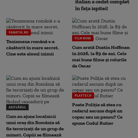
italian a cedat complet
în fața ispitei!
FANATIK.RO
FILM NOW
Tenismena română s-a
Cum arată Dustin Hoffman
căsătorit în mare secret.
în 2026, la 89 de ani. Cele
Cine este alesul inimii
mai bune filme și rolurile
de Oscar
PLAYTECH
Poate Poliția să stea cu
ADEVĂRUL
radarul ascuns după un
Cum au ajuns localnicii
copac sau un panou? Ce
unui oraș din România să
spune Codul Rutier
fie terorizați de un grup de
minori. Copiii se filmează