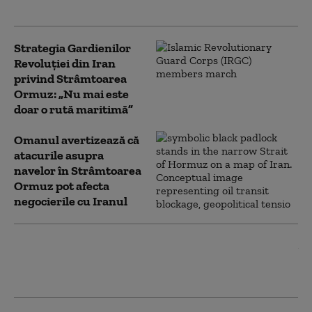
facă primul pas
Strategia Gardienilor
Revoluției din Iran
privind Strâmtoarea
Ormuz: „Nu mai este
doar o rută maritimă”
Omanul avertizează că
atacurile asupra
navelor în Strâmtoarea
Ormuz pot afecta
negocierile cu Iranul
Iranul pune o condiție Statelor
Unite pentru deblocarea
Strâmtorii Ormuz