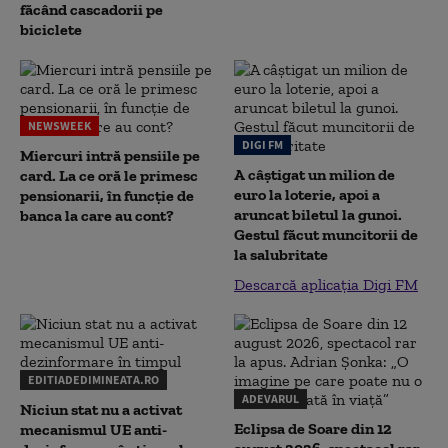
făcând cascadorii pe
biciclete
NEWSWEEK
DIGI FM
Miercuri intră pensiile pe
A câștigat un milion de
card. La ce oră le primesc
euro la loterie, apoi a
pensionarii, în funcție de
aruncat biletul la gunoi.
banca la care au cont?
Gestul făcut muncitorii de
la salubritate
Descarcă aplicația Digi FM
EDITIADEDIMINEATA.RO
ADEVARUL
Niciun stat nu a activat
Eclipsa de Soare din 12
mecanismul UE anti-