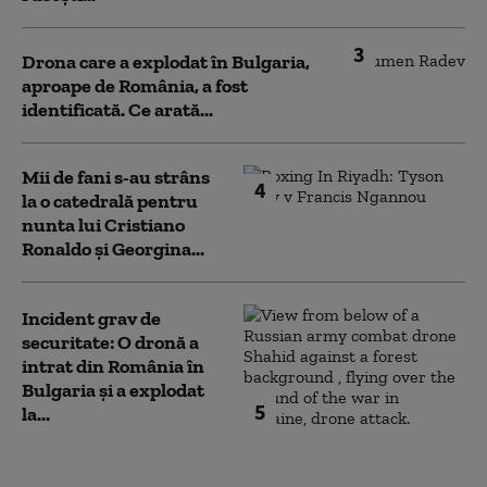
3
Drona care a explodat în Bulgaria,
aproape de România, a fost
identificată. Ce arată...
Mii de fani s-au strâns
4
la o catedrală pentru
nunta lui Cristiano
Ronaldo şi Georgina...
Incident grav de
securitate: O dronă a
intrat din România în
Bulgaria şi a explodat
5
la...