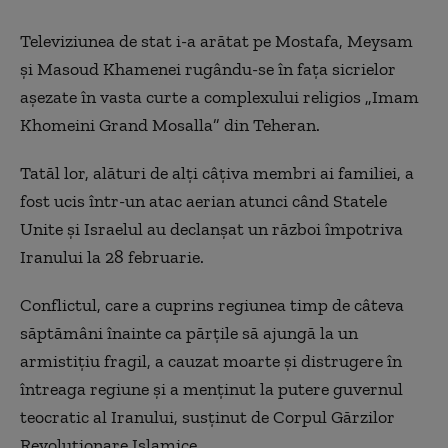
Televiziunea de stat i-a arătat pe Mostafa, Meysam
şi Masoud Khamenei rugându-se în faţa sicrielor
aşezate în vasta curte a complexului religios „Imam
Khomeini Grand Mosalla” din Teheran.
Tatăl lor, alături de alţi câţiva membri ai familiei, a
fost ucis într-un atac aerian atunci când Statele
Unite şi Israelul au declanşat un război împotriva
Iranului la 28 februarie.
Conflictul, care a cuprins regiunea timp de câteva
săptămâni înainte ca părţile să ajungă la un
armistiţiu fragil, a cauzat moarte şi distrugere în
întreaga regiune şi a menţinut la putere guvernul
teocratic al Iranului, susţinut de Corpul Gărzilor
Revoluţionare Islamice.