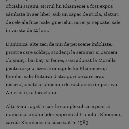
oficialii străini, sicriul lui Khamenei a fost expus
sâmbătă în aer liber, sub un capac de sticlă, alături
de cele ale fiicei sale, ginerelui, norei şi nepoatei sale
în vârstă de 14 luni.
Duminică, alte zeci de mii de persoane îndoliate,
printre care soldaţi, studenţi la seminar şi oameni
obişnuiţi, bărbaţi şi femei, s-au adunat la Mosalla
pentru a-şi prezenta omagiile lui Khamenei şi
familiei sale, fluturând steaguri pe care erau
inscripţionate promisiuni de răzbunare împotriva
Americii şi a Israelului.
Alţii s-au rugat în cor la complexul care poartă
numele primului lider suprem al Iranului, Khomeini,
căruia Khamenei i-a succedat în 1989.