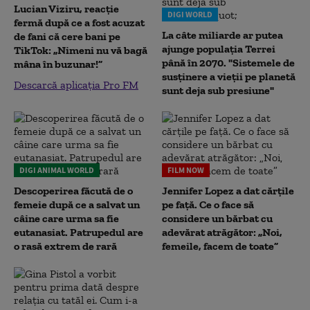
Lucian Viziru, reacție
DIGI WORLD
fermă după ce a fost acuzat
La câte miliarde ar putea
de fani că cere bani pe
ajunge populația Terrei
TikTok: „Nimeni nu vă bagă
până în 2070. "Sistemele de
mâna în buzunar!”
susținere a vieții pe planetă
Descarcă aplicația Pro FM
sunt deja sub presiune"
DIGI ANIMAL WORLD
FILM NOW
Descoperirea făcută de o
Jennifer Lopez a dat cărțile
femeie după ce a salvat un
pe față. Ce o face să
câine care urma sa fie
considere un bărbat cu
eutanasiat. Patrupedul are
adevărat atrăgător: „Noi,
o rasă extrem de rară
femeile, facem de toate”