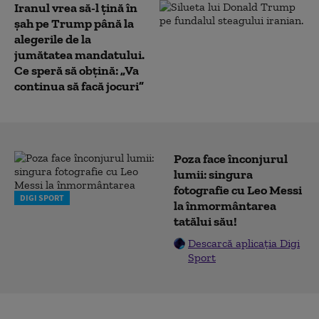
Iranul vrea să-l țină în
șah pe Trump până la
alegerile de la
jumătatea mandatului.
Ce speră să obțină: „Va
continua să facă jocuri”
Poza face înconjurul
lumii: singura
fotografie cu Leo Messi
DIGI SPORT
la înmormântarea
tatălui său!
Descarcă aplicația Digi
Sport