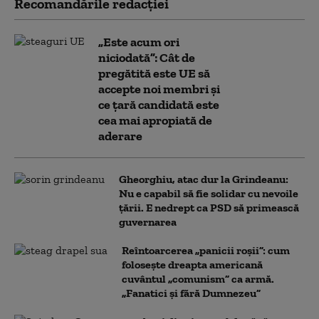
Recomandările redacţiei
„Este acum ori
niciodată”: Cât de
pregătită este UE să
accepte noi membri și
ce țară candidată este
cea mai apropiată de
aderare
Gheorghiu, atac dur la Grindeanu:
Nu e capabil să fie solidar cu nevoile
țării. E nedrept ca PSD să primească
guvernarea
Reîntoarcerea „panicii roșii”: cum
folosește dreapta americană
cuvântul „comunism” ca armă.
„Fanatici și fără Dumnezeu”