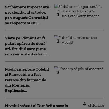
Sărbătoare importantă
în calendarul ortodox
1
pe 7 august: Ce tradiții
se respectă și cui...
Viața pe Pământ ar fi
2
putut apărea de două
ori. Studiul care pune
sub semnul întrebării...
Medicamentele Colebil
3
și Panzcebil au fost
retrase din farmaciile
din România.
Explicația...
4
Nivelul scăzut al Dunării a scos la