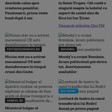
deschide calea spre
în Saint-Tropez. Cât costă o
creșterea pensiilor.
singură noapte la hotelul cu
Pensionarii, prima veste
aspect de castel ales de
bună după 2 ani
fiica lui Ion Țiriac
Descarcă aplicația Digi FM
EDITIADEDIMINEATA.RO
ADEVARUL
Niciun stat nu a activat
Moody’s a cruțat România.
mecanismul UE anti-
Acum politicienii pot strica
dezinformare în timpul
tot. Avertismentul
crizei din Ceuta
analiștilor
DIGI SPORT
Lovitură de teatru în cazul
GANDUL.RO
transferului lui Rodri!
Ministrul bulgar al
Anunț pe prima pagină