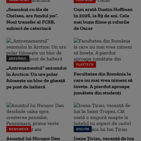
„Seamănă cu ăla de
Cum arată Dustin Hoffman
Chelsea, are fundul jos”.
în 2026, la 89 de ani. Cele
Noul transfer al FCSB,
mai bune filme și rolurile
subiect de caterincă
de Oscar
ADEVĂRUL
PLAYTECH
„Antrenamentul” sezonului
Facultatea din România la
în Arctica: Un urs polar
care nu mai vrea nimeni să
folosește un bloc de gheață
înveţe. A pierdut aproape
pe post de halteră
jumătate din studenţi
NEWSWEEK
DIGI FM
Anunțul lui Nicușor Dan
Ioana Țiriac, vacanță de lux