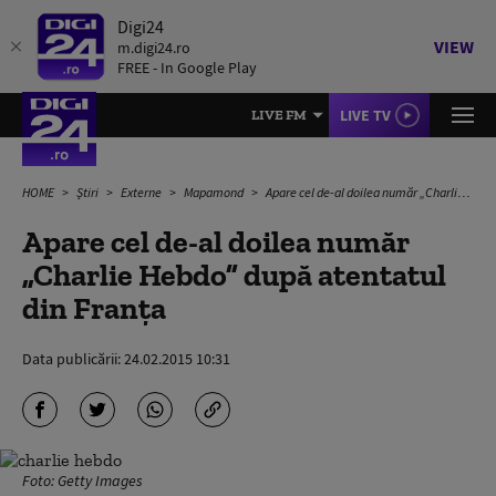
Digi24
VIEW
m.digi24.ro
FREE - In Google Play
LIVE TV
LIVE FM
HOME
Știri
Externe
Mapamond
Apare cel de-al doilea număr „Charlie Hebdo” după atentatul din Franţa
Apare cel de-al doilea număr
„Charlie Hebdo” după atentatul
din Franţa
Data publicării:
24.02.2015 10:31
Foto: Getty Images