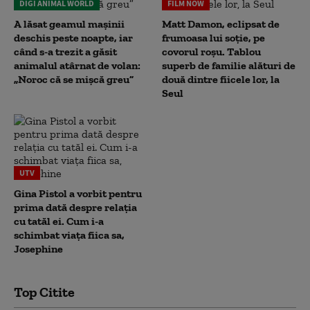
DIGI ANIMAL WORLD
FILM NOW
A lăsat geamul mașinii
Matt Damon, eclipsat de
deschis peste noapte, iar
frumoasa lui soție, pe
când s-a trezit a găsit
covorul roșu. Tablou
animalul atârnat de volan:
superb de familie alături de
„Noroc că se mișcă greu”
două dintre fiicele lor, la
Seul
UTV
Gina Pistol a vorbit pentru
prima dată despre relația
cu tatăl ei. Cum i-a
schimbat viața fiica sa,
Josephine
Top Citite