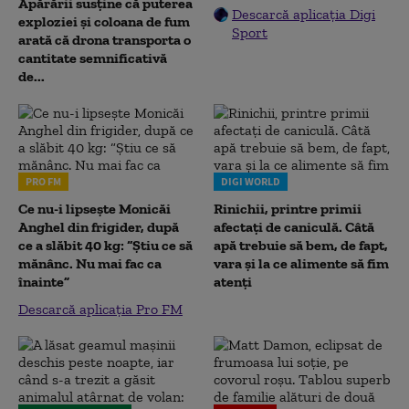
Apărării susține că puterea
Descarcă aplicația Digi
exploziei și coloana de fum
Sport
arată că drona transporta o
cantitate semnificativă
de...
PRO FM
DIGI WORLD
Ce nu-i lipsește Monicăi
Rinichii, printre primii
Anghel din frigider, după
afectați de caniculă. Câtă
ce a slăbit 40 kg: “Știu ce să
apă trebuie să bem, de fapt,
mănânc. Nu mai fac ca
vara și la ce alimente să fim
înainte”
atenți
Descarcă aplicația Pro FM