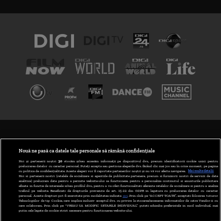
TERMENI ȘI CONDIȚII
POLITICA DE CONFIDENȚIALITATE
Nouă ne pasă ca datele tale personale să rămână confidențiale
Noi și partenerii noștri
30
stocăm și/sau accesăm informații pe dispozitivul dvs., precum identificatorii cookie unici pentru
prelucrarea datelor cu caracter personal. Puteți accepta sau gestiona alegerile dvs. făcând clic mai jos sau în orice moment, pe pagina
ABONARE DIGI TV
cu politica de confidențialitate. Aceste alegeri vor fi raportate partenerilor noștri și nu vă vor afecta navigarea.
Mai multe detalii
Noi si partenerii nostri (retelele de socializare si agentiile de publicitate partenere, precum si furnizorii nostri de servicii de date
analitice) prelucram date pentru a permite website-ului sa functioneze, pentru a personaliza continutul si anunturile publicitare
GESTIONAȚI PREFERINȚELE
afisate in functie de interesele si/sau profilul dvs., pentru a va oferi functionalitati aferente retelelor de socializare si pentru a analiza
traficul pe website. Beneficiati de drepturile prevazute de art. 15-22 din GDPR in legatura cu prelucrarea datelor cu caracter
personal. Aceste drepturi pot fi exercitate prin modalitatea indicata
aici
. Prin click pe “ACCEPT TOATE”, acceptati folosirea tuturor
CODUL DIGI24
Tehnologiilor de tip Cookie, care implica inclusiv acceptul dvs. cu privire la stocarea/accesarea informatiilor de catre Vendor-ii cu
care colaboram. Prin click pe “VREAU SA MODIFIC SETARILE INDIVIDUAL” puteti schimba preferintele in mod individual, mai
putin cele legate de cookie strict necesare pentru functionarea website-ului.
CAMERE WEB