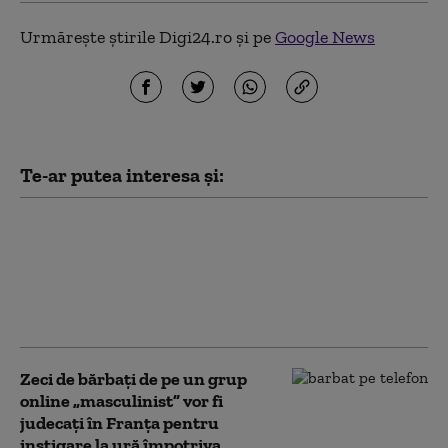
Urmărește știrile Digi24.ro și pe
Google News
Te-ar putea interesa și:
Franţa avertizează că
„nu va tolera nicio
tentativă de ingerinţă
străină” în alegerile
prezidenţiale
Zeci de bărbați de pe un grup
online „masculinist” vor fi
judecați în Franța pentru
instigare la ură împotriva