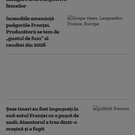
femeilor
Incendiile amenință
podgoriile Franței.
Producătorii se tem de
„gustul de fum” al
recoltei din 2026
Ce riscă bărbatul care a
vandalizat o stâncă de
pe Transfăgărășan în
semn de iubire față de
„Anna”
Şase tineri au fost împuşcați în
sud-estul Franţei cu o pușcă de
asalt. Atacatorul a tras dintr-o
maşină și a fugit