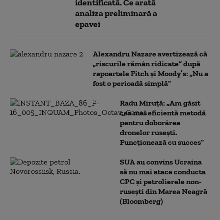
identificată. Ce arată
analiza preliminară a
epavei
Alexandru Nazare avertizează că
„riscurile rămân ridicate” după
rapoartele Fitch și Moody’s: „Nu a
fost o perioadă simplă”
Radu Miruță: „Am găsit
cea mai eficientă metodă
pentru doborârea
dronelor rusești.
Funcționează cu succes”
SUA au convins Ucraina
să nu mai atace conducta
CPC şi petrolierele non-
ruseşti din Marea Neagră
(Bloomberg)