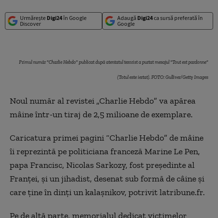
Urmărește
Digi24
în Google
Adaugă
Digi24
ca sursă preferată în
Discover
Google
Primul număr "Charlie Hebdo" publicat după atentatul terorist a purtat mesajul "Tout est pardonne"
(Totul este iertat). FOTO: Gulliver/Getty Images
Noul număr al revistei „Charlie Hebdo” va apărea
mâine într-un tiraj de 2,5 milioane de exemplare.
Caricatura primei pagini
“
Charlie Hebdo
”
de mâine
îi reprezintă pe politiciana franceză Marine Le Pen,
papa Francisc, Nicolas Sarkozy, fost preşedinte al
Franţei, şi un jihadist, desenat sub formă de câine şi
care ţine în dinţi un kalaşnikov, potrivit latribune.fr.
Pe de altă parte, memorialul dedicat victimelor