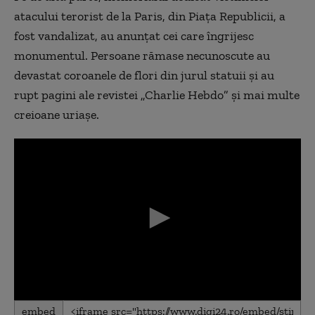
atacului terorist de la Paris, din Piaţa Republicii, a
fost vandalizat, au anunţat cei care îngrijesc
monumentul. Persoane rămase necunoscute au
devastat coroanele de flori din jurul statuii şi au
rupt pagini ale revistei „Charlie Hebdo” şi mai multe
creioane uriaşe.
0
embed