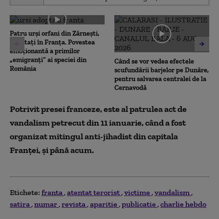
seconds
of
0
seconds
Patru urși orfani din Zărnești,
adoptați în Franța. Povestea
emoționantă a primilor
„emigranți” ai speciei din
Când se vor vedea efectele
România
scufundării barjelor pe Dunăre,
pentru salvarea centralei de la
Cernavodă
Potrivit presei franceze, este al patrulea act de
vandalism petrecut din 11 ianuarie, când a fost
organizat mitingul anti-jihadist din capitala
Franţei, şi până acum.
Etichete:
franta
atentat terorist
victime
vandalism
satira
numar
revista
aparitie
publicatie
charlie hebdo