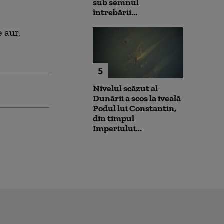
sub semnul
întrebării...
 aur,
5
Nivelul scăzut al
Dunării a scos la iveală
Podul lui Constantin,
din timpul
Imperiului...