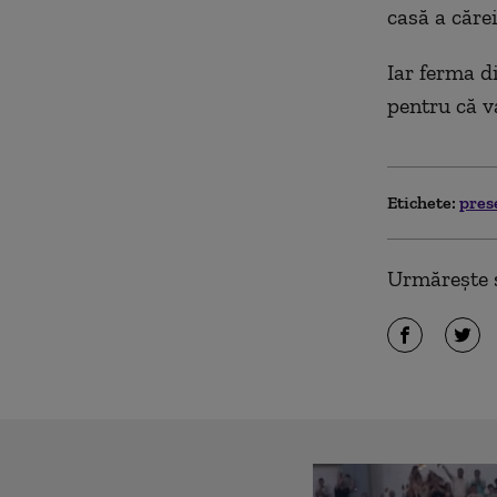
casă a căre
Iar ferma di
pentru că va
Etichete:
pres
Urmărește ș