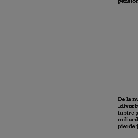
pensio
Karyna 
misteri
Epstein
moșteni
contro
De la n
„divorț
iubire 
miliard
pierde 