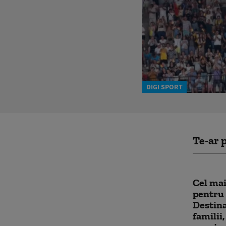
DIGI SPORT
Te-ar p
Cel mai
pentru 
Destina
familii,