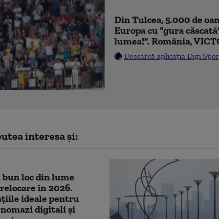
Din Tulcea, 5.000 de oam
Europa cu ”gura căscată
lumea!”. România, VICT
Descarcă aplicația Digi Spor
utea interesa și:
 bun loc din lume
relocare în 2026.
țiile ideale pentru
 nomazi digitali și