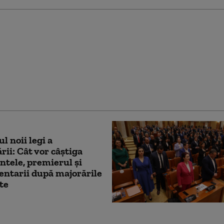
și apără averea și stilul
ă după acuzațiile DNA:
rg la Monaco cu
 private. Urc în lift cu
i”
l noii legi a
rii: Cât vor câștiga
ntele, premierul și
ntarii după majorările
te