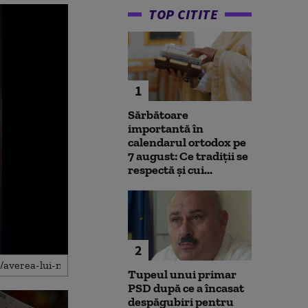
TOP CITITE
1
Sărbătoare
importantă în
calendarul ortodox pe
7 august: Ce tradiții se
respectă și cui...
2
Tupeul unui primar
PSD după ce a încasat
despăgubiri pentru