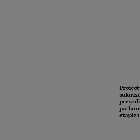
Ciucu î
de viaț
„Nu me
avioane
curieri
Proiectu
salariză
președi
parlame
etapiza