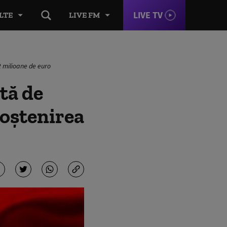
LIVE TV
LTE
LIVE FM
2 milioane de euro
tă de
moştenirea