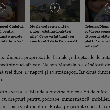
me
arul Clujului,
Nuclearelectrica: „Mai
Cristian Păun,
ul pentru
putem câștiga două-trei
scăderea cons
upă o noapte
zile”. Ce se va întâmpla cu
„Poporul plăte
itați de cafea”
reactorul 2 de la Cernavodă
plată, fie prin 
inflație”
 își dispută proprietățile, firmele și drepturile de aut
eşedinte sud-african. Nelson Mandela s-a căsătorit de t
ă trei fiice, 17 nepoți și 14 strănepoți. Iar două dintre
ă.
din averea lui Mandela provine din cele 66 de mărci
e cu drepturi pentru podoabe, numismatică, mobilier, 
i articole vestimentare. Fostul președinte sud-african