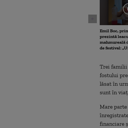
3
seconds
Volu
90%
Emil Boc, prim
prezintă leac
mahmureală d
de festival: „U
Trei familii
fostului pr
lăsat în urm
sunt în viaț
Mare parte 
înregistrat
financiare ș