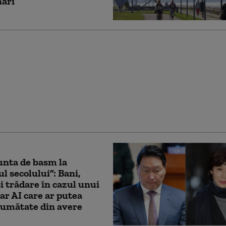
nari
Shuliak, iubita
oasă a lui Jeffrey
: cum a ajuns să fie
toarea averii
versate
unta de basm la
ul secolului”: Bani,
și trădare în cazul unui
ar AI care ar putea
jumătate din avere