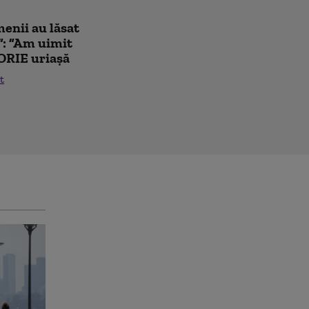
enii au lăsat
”: ”Am uimit
ORIE uriașă
t