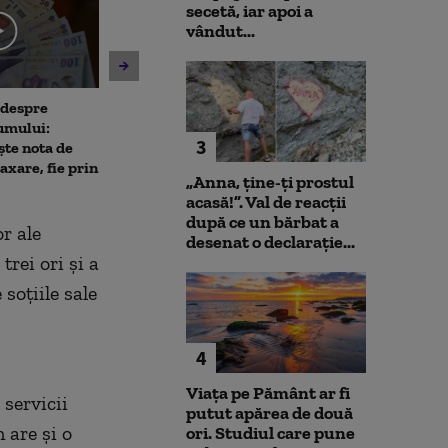
secetă, iar apoi a
vândut...
 despre
Antrenament cu miză:
10 luni de la ex
umului:
pușcașii marini români au
Rahova: Oameni
3
ște nota de
testat vehiculele de asalt
așteaptă să intr
taxare, fie prin
amfibiu AAV-7 alături de
Primarul Cipri
„Anna, ţine-ţi prostul
militarii SUA
„Am comandat 
acasă!”. Val de reacții
după ce un bărbat a
or ale
desenat o declarație...
rei ori şi a
 soţiile sale
4
Viața pe Pământ ar fi
servicii
putut apărea de două
 are și o
ori. Studiul care pune