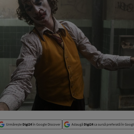
Urmărește
Digi24
în Google Discover
Adaugă
Digi24
ca sursă preferată în Googl