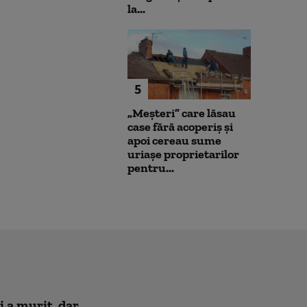
la...
5
„Meșteri” care lăsau
case fără acoperiș și
apoi cereau sume
uriașe proprietarilor
pentru...
i a murit, dar