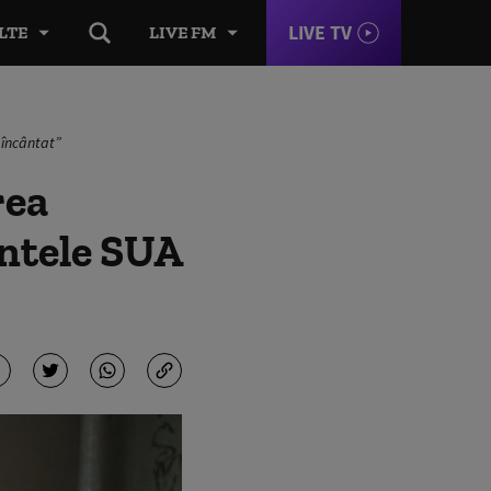
LIVE TV
LTE
LIVE FM
„încântat”
rea
intele SUA