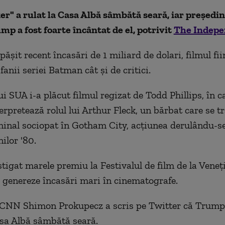
er" a rulat la Casa Albă sâmbătă seară, iar președin
p a fost foarte încântat de el, potrivit
The Indepe
pășit recent încasări de 1 miliard de dolari, filmul fii
fanii seriei Batman cât și de critici.
ui SUA i-a plăcut filmul regizat de Todd Phillips, în 
erpretează rolul lui Arthur Fleck, un bărbat care se 
minal sociopat în Gotham City, acțiunea derulându-se
ilor '80.
tigat marele premiu la Festivalul de film de la Veneți
 genereze încasări mari în cinematografe.
l CNN Shimon Prokupecz a scris pe Twitter că Trump
asa Albă sâmbătă seară.