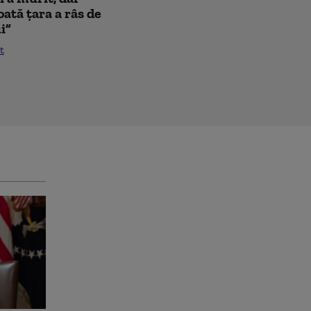
oată țara a râs de
i”
t