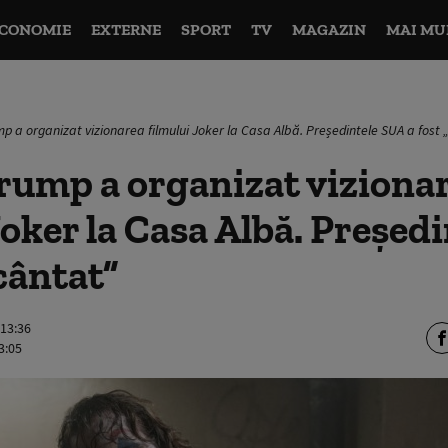
CONOMIE
EXTERNE
SPORT
TV
MAGAZIN
MAI MU
p a organizat vizionarea filmului Joker la Casa Albă. Președintele SUA a fost 
rump a organizat viziona
Joker la Casa Albă. Președ
ncântat”
 13:36
3:05