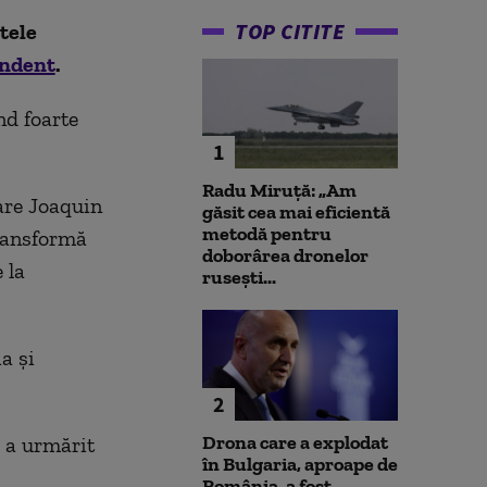
TOP CITITE
tele
ndent
.
nd foarte
1
Radu Miruță: „Am
care Joaquin
găsit cea mai eficientă
metodă pentru
transformă
doborârea dronelor
 la
rusești...
a și
2
Drona care a explodat
 a urmărit
în Bulgaria, aproape de
România, a fost