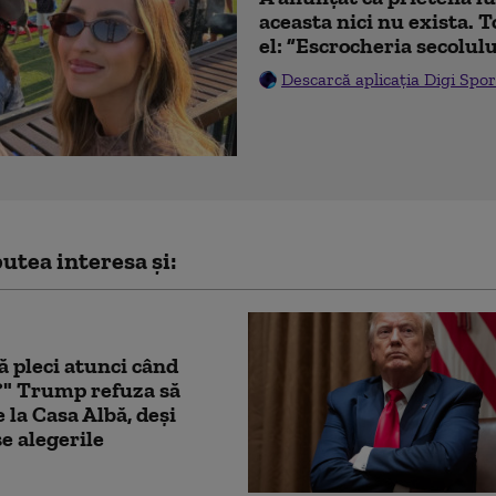
aceasta nici nu exista. T
el: ”Escrocheria secolulu
Descarcă aplicația Digi Spor
utea interesa și:
 pleci atunci când
?" Trump refuza să
e la Casa Albă, deşi
e alegerile