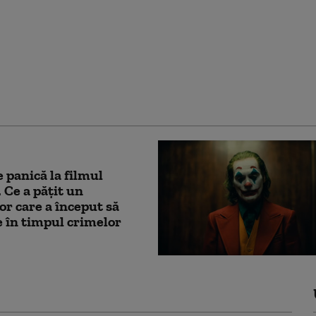
 nouă atracţie
că din New York, după
l filmului „Joker”
e panică la filmul
. Ce a păţit un
or care a început să
 în timpul crimelor