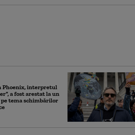
l de mandat, Donald
se gândeşte la
rea pe care o lasă în
rea ca un aeroport să-i
 numele
 Phoenix, interpretul
er”, a fost arestat la un
 pe tema schimbărilor
ce