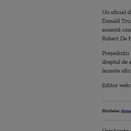
Un oficial 
Donald Trum
această con
Robert De N
Președinții
dreptul de a
lansate ofici
Editor web
Etichete:
dona
Urmărește ș