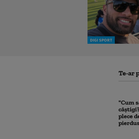
DIGI SPORT
Te-ar p
"Cum să
câştigi
plece d
pierdus