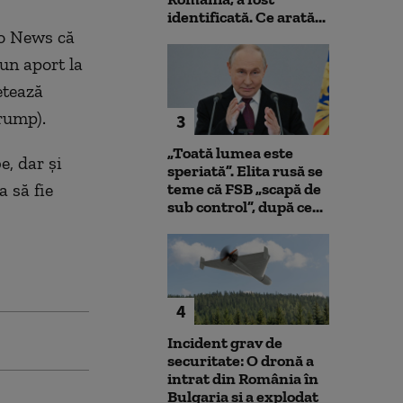
identificată. Ce arată...
oo News că
un aport la
etează
Trump).
3
„Toată lumea este
e, dar și
speriată”. Elita rusă se
a să fie
teme că FSB „scapă de
sub control”, după ce...
4
Incident grav de
securitate: O dronă a
intrat din România în
Bulgaria şi a explodat