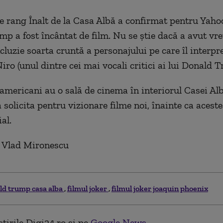
de rang Înalt de la Casa Albă a confirmat pentru Yah
p a fost încântat de film. Nu se știe dacă a avut vre
cluzie soarta cruntă a personajului pe care îl interpr
iro (unul dintre cei mai vocali critici ai lui Donald 
 americani au o sală de cinema în interiorul Casei Alb
 solicita pentru vizionare filme noi, înainte ca aceste
al.
: Vlad Mironescu
ld trump casa alba
filmul joker
filmul joker joaquin phoenix
tirile Digi24.ro și pe
Google News