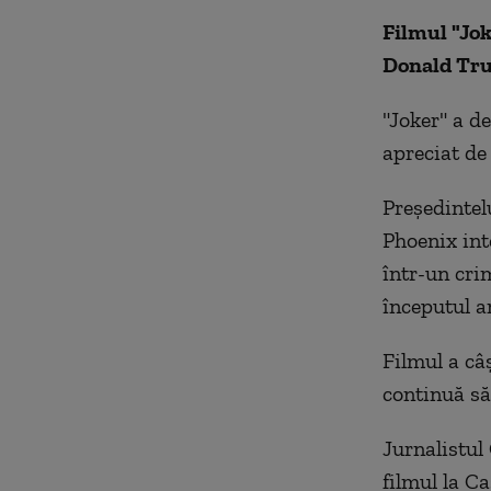
Filmul "Jok
Donald Trum
"Joker" a de
apreciat de 
Președintel
Phoenix int
într-un cri
începutul an
Filmul a câș
continuă să
Jurnalistu
filmul la C