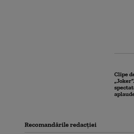
Cea mai
turisti
succesu
Clipe d
„Joker”
spectat
aplaude
Recomandările redacţiei