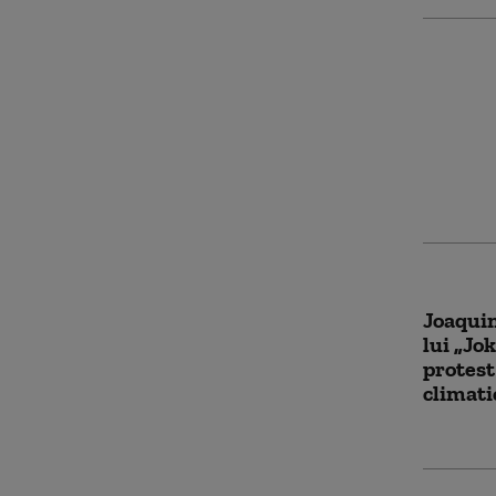
Pe fina
Trump 
moşteni
urmă: v
poarte
Joaquin
lui „Jok
protest
climati