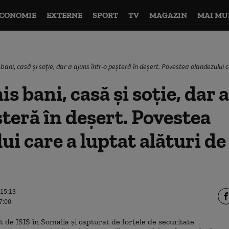
CONOMIE
EXTERNE
SPORT
TV
MAGAZIN
MAI MU
bani, casă și soție, dar a ajuns într-o peșteră în deșert. Povestea olandezului c
s bani, casă și soție, dar 
șteră în deșert. Povestea
i care a luptat alături de 
 15:13
7:00