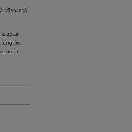
să găsească
, a spus
o singură
xtins în