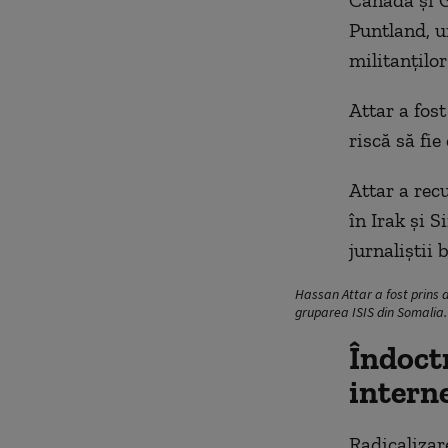
Canada și Ge
Puntland, u
militanților
Attar a fost
riscă să fi
Attar a rec
în Irak și S
jurnaliștii 
Hassan Attar a fost prins d
gruparea ISIS din Somalia.
Îndoctr
intern
Radicalizar