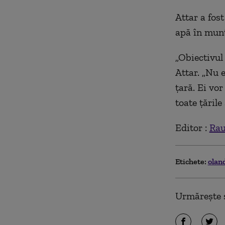
Attar a fos
apă în munț
„Obiectivul
Attar. „Nu 
țară. Ei vo
toate țările
Editor :
Rau
Etichete:
olan
Urmărește ș