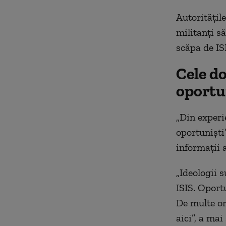
Autoritățil
militanți să
scăpa de IS
Cele do
oportu
„Din experie
oportuniști”
informații a
„Ideologii 
ISIS. Oportu
De multe or
aici”, a mai