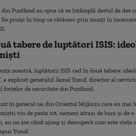
e din Puntland au spus că se întâmplă destul de des c
 fie prinși în timp ce rătăcesc prin munți în încercar
IS.
uă tabere de luptători ISIS: ideo
niști
nța noastră, luptătorii ISIS cad în două tabere: ideol
, a explicat generalul Jamal Yusuf, director al servici
l forțelor de securitate din Puntland.
sunt în general cei din Orientul Mijlociu care au mai 
niștii vin de peste tot, oameni atrași de bani și de o
i, au un șoc când ajung și descoperă cum este viața 
 spus Yusuf.