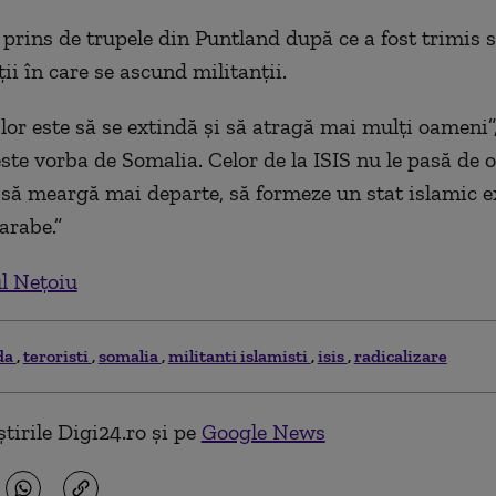
t prins de trupele din Puntland după ce a fost trimis 
ii în care se ascund militanții.
 lor este să se extindă și să atragă mai mulți oameni”
este vorba de Somalia. Celor de la ISIS nu le pasă de 
r să meargă mai departe, să formeze un stat islamic e
 arabe.”
l Nețoiu
da
teroristi
somalia
militanti islamisti
isis
radicalizare
tirile Digi24.ro și pe
Google News