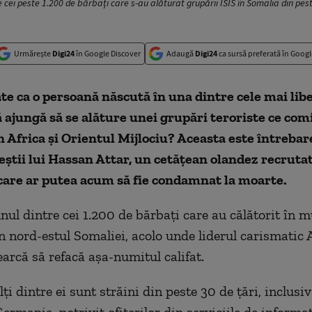
 cei peste 1.200 de bărbați care s-au alăturat grupării ISIS în Somalia din peste
Urmărește
Digi24
în Google Discover
Adaugă
Digi24
ca sursă preferată în Googl
e ca o persoană născută în una dintre cele mai libe
 ajungă să se alăture unei grupări teroriste ce com
în Africa și Orientul Mijlociu? Aceasta este întrebar
eștii lui Hassan Attar, un cetățean olandez recrutat 
care ar putea acum să fie condamnat la moarte.
nul dintre cei 1.200 de bărbați care au călătorit în m
 nord-estul Somaliei, acolo unde liderul carismatic
rcă să refacă așa-numitul califat.
i dintre ei sunt străini din peste 30 de țări, inclusi