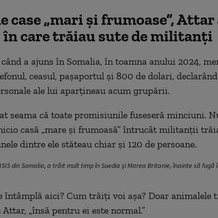
de case „mari și frumoase”, Attar 
 în care trăiau sute de militanți
e, când a ajuns în Somalia, în toamna anului 2024, me
lefonul, ceasul, pașaportul și 800 de dolari, declarând
ersonale ale lui aparțineau acum grupării.
dat seama că toate promisiunile fuseseră minciuni. N
icio casă „mare și frumoasă” întrucât militanții trăi
unele dintre ele stăteau chiar și 120 de persoane.
ISIS din Somalia, a trăit mult timp în Suedia și Marea Britanie, înainte să fugă 
e întâmplă aici? Cum trăiți voi așa? Doar animalele tr
s Attar, „însă pentru ei este normal.”