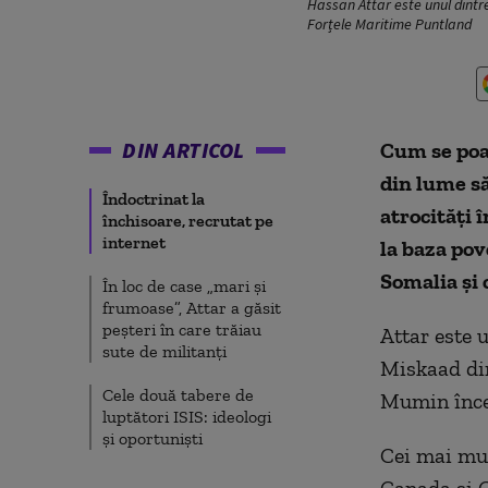
Hassan Attar este unul dintre
Forțele Maritime Puntland
DIN ARTICOL
Cum se poat
din lume să
Îndoctrinat la
atrocități 
închisoare, recrutat pe
internet
la baza pov
Somalia și 
În loc de case „mari și
frumoase”, Attar a găsit
peșteri în care trăiau
Attar este u
sute de militanți
Miskaad din
Cele două tabere de
Mumin încea
luptători ISIS: ideologi
și oportuniști
Cei mai mulț