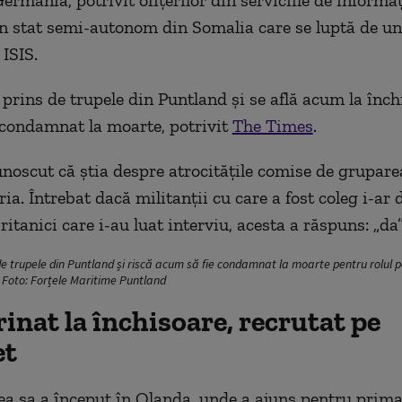
rmania, potrivit ofițerilor din serviciile de informaț
n stat semi-autonom din Somalia care se luptă de un
 ISIS.
 prins de trupele din Puntland și se află acum la înch
e condamnat la moarte, potrivit
The Times
.
unoscut că știa despre atrocitățile comise de grupare
iria. Întrebat dacă militanții cu care a fost coleg i-ar
britanici care i-au luat interviu, acesta a răspuns: „da”
e trupele din Puntland și riscă acum să fie condamnat la moarte pentru rolul pe
 Foto: Forțele Maritime Puntland
inat la închisoare, recrutat pe
et
ea sa a început în Olanda, unde a ajuns pentru prima