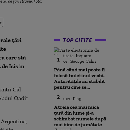
 30 de țări străine. Foto:
e
TOP CITITE
rale țări
ite
ea care stă
1
de Isis în
Până când mai poate fi
folosit buletinul vechi.
Autoritățile au stabilit
pentru cine se...
unții Cal
2
 Abdul Qadir
A treia cea mai mică
țară din lume și-a
schimbat numele după
v Argentina,
mai bine de jumătate