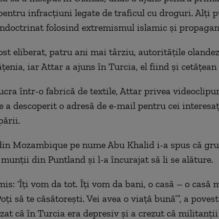
entru infracțiuni legate de traficul cu droguri. Alți p
îndoctrinat folosind extremismul islamic și propagan
st eliberat, patru ani mai târziu, autoritățile olandez
țenia, iar Attar a ajuns în Turcia, el fiind și cetățean 
ucra într-o fabrică de textile, Attar privea videoclipu
e a descoperit o adresă de e-mail pentru cei interesaț
ării.
din Mozambique pe nume Abu Khalid i-a spus că gru
 munții din Puntland și l-a încurajat să li se alăture.
is: ‘Îți vom da tot. Îți vom da bani, o casă – o casă 
ți să te căsătorești. Vei avea o viață bună’”, a povesti
zat că în Turcia era depresiv și a crezut că militanții 