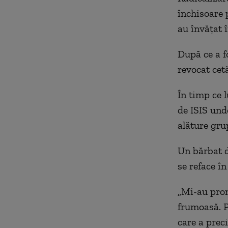
închisoare p
au învățat 
După ce a fo
revocat cetă
În timp ce l
de ISIS und
alăture grup
Un bărbat 
se reface în
„Mi-au prom
frumoasă. Po
care a preci