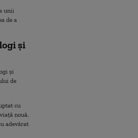
a unii
ea de a
logi și
ogi și
ului de
luptat cu
 viață nouă.
cu adevărat