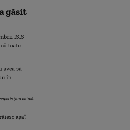
a găsit
mbrii ISIS
 că toate
u avea să
au în
înapoi în țara natală.
ăiesc așa”,