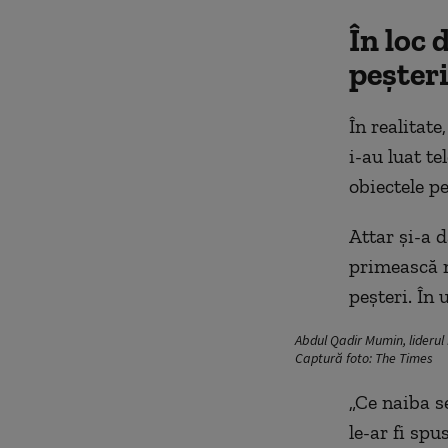
În loc 
peșteri
În realitat
i-au luat te
obiectele p
Attar și-a 
primească n
peșteri. În 
Abdul Qadir Mumin, liderul 
Captură foto: The Times
„Ce naiba s
le-ar fi spu