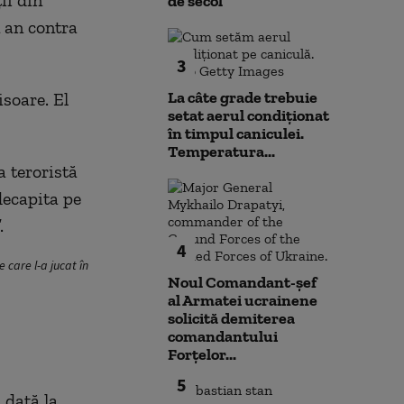
ii din
de secol
 an contra
3
La câte grade trebuie
isoare. El
setat aerul condiționat
în timpul caniculei.
Temperatura...
a teroristă
 decapita pe
.
4
 care l-a jucat în
Noul Comandant-șef
al Armatei ucrainene
solicită demiterea
comandantului
Forțelor...
5
 dată la