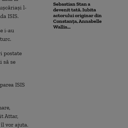
Sebastian Stan a
ușcăriași l-
devenit tată. Iubita
actorului originar din
da ISIS.
Constanța, Annabelle
Wallis...
e i-au
turc.
ri postate
i să se
parea ISIS
mare,
t Attar,
îl vor ajuta.