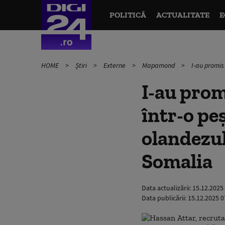
POLITICĂ
ACTUALITATE
E
HOME
Știri
Externe
Mapamond
I-au promis 
I-au promi
într-o pe
olandezulu
Somalia
Data actualizării:
15.12.2025
Data publicării:
15.12.2025 0