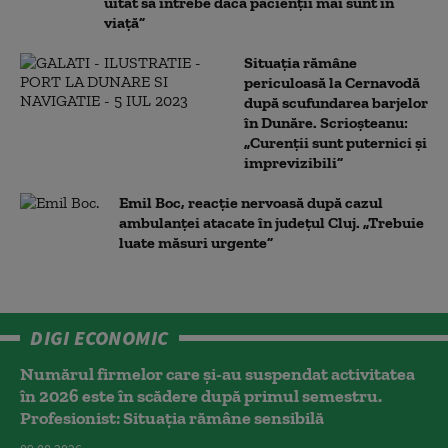
uitat să întrebe dacă pacienții mai sunt în
viață”
Situația rămâne
periculoasă la Cernavodă
după scufundarea barjelor
în Dunăre. Scrioșteanu:
„Curenții sunt puternici și
imprevizibili”
Emil Boc, reacție nervoasă după cazul
ambulanței atacate în județul Cluj. „Trebuie
luate măsuri urgente”
DIGI ECONOMIC
Numărul firmelor care și-au suspendat activitatea
în 2026 este în scădere după primul semestru.
Profesionist: Situația rămâne sensibilă