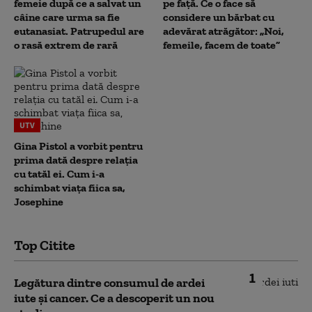
femeie după ce a salvat un
pe față. Ce o face să
câine care urma sa fie
considere un bărbat cu
eutanasiat. Patrupedul are
adevărat atrăgător: „Noi,
o rasă extrem de rară
femeile, facem de toate”
UTV
Gina Pistol a vorbit pentru
prima dată despre relația
cu tatăl ei. Cum i-a
schimbat viața fiica sa,
Josephine
Top Citite
1
Legătura dintre consumul de ardei
iute și cancer. Ce a descoperit un nou