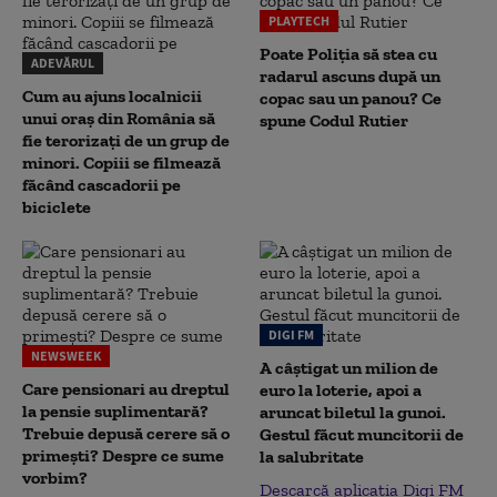
PLAYTECH
Poate Poliția să stea cu
ADEVĂRUL
radarul ascuns după un
Cum au ajuns localnicii
copac sau un panou? Ce
unui oraș din România să
spune Codul Rutier
fie terorizați de un grup de
minori. Copiii se filmează
făcând cascadorii pe
biciclete
DIGI FM
NEWSWEEK
A câștigat un milion de
Care pensionari au dreptul
euro la loterie, apoi a
la pensie suplimentară?
aruncat biletul la gunoi.
Trebuie depusă cerere să o
Gestul făcut muncitorii de
primești? Despre ce sume
la salubritate
vorbim?
Descarcă aplicația Digi FM