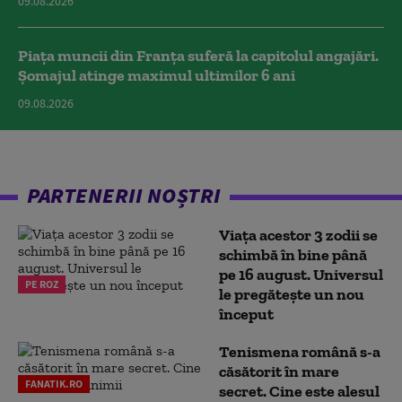
09.08.2026
Piața muncii din Franța suferă la capitolul angajări.
Șomajul atinge maximul ultimilor 6 ani
09.08.2026
PARTENERII NOȘTRI
Viața acestor 3 zodii se
schimbă în bine până
pe 16 august. Universul
PE ROZ
le pregătește un nou
început
Tenismena română s-a
căsătorit în mare
FANATIK.RO
secret. Cine este alesul