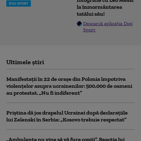
fotografie cu Leo Messi
DIGI SPORT
la înmormântarea
tatălui său!
Descarcă aplicația Digi
Sport
Ultimele știri
Manifestații în 22 de orașe din Polonia împotriva
violențelor asupra ucrainenilor: 500.000 de oameni
au protestat. „Nu fi indiferent”
Priștina dă jos drapelul Ucrainei după declarațiile
lui Zelenski în Serbia: „Kosovo trebuie respectat”
„Ambulanța nu vine să vă fure copiii”. Reacția lui