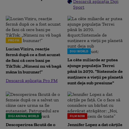
Descarcă aplicația Digi
Sport
PRO FM
Lucian Viziru, reacție
DIGI WORLD
fermă după ce a fost acuzat
La câte miliarde ar putea
de fani că cere bani pe
ajunge populația Terrei
TikTok: „Nimeni nu vă bagă
până în 2070. "Sistemele de
mâna în buzunar!”
susținere a vieții pe planetă
Descarcă aplicația Pro FM
sunt deja sub presiune"
DIGI ANIMAL WORLD
FILM NOW
Descoperirea făcută de o
Jennifer Lopez a dat cărțile