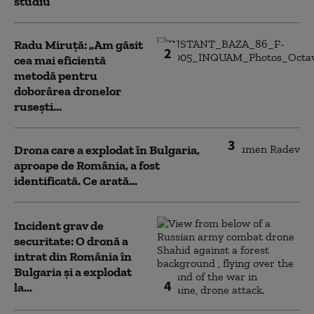
studiu
Radu Miruță: „Am găsit
2
cea mai eficientă
metodă pentru
doborârea dronelor
rusești...
3
Drona care a explodat în Bulgaria,
aproape de România, a fost
identificată. Ce arată...
Incident grav de
securitate: O dronă a
intrat din România în
Bulgaria şi a explodat
4
la...