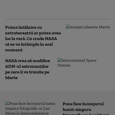
putea începe să
producă oxigen pe
planeta Marte
Prima întâlnire cu
extratereștrii ar putea avea
loc la vară. Ce crede NASA
că se va întâmpla în acel
moment
NASA vrea să modifice
ADN-ul astronauților
pe care îi va trimite pe
Marte
Poza face înconjurul
lumii: singura