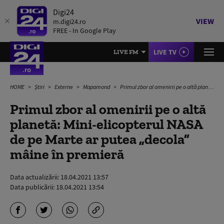
Digi24
VIEW
m.digi24.ro
FREE - In Google Play
LIVE TV
LIVE FM
HOME
Știri
Externe
Mapamond
Primul zbor al omenirii pe o altă planetă: Mini-elicopterul NASA de pe Marte ar putea „decola” mâine în premieră
Primul zbor al omenirii pe o altă
planetă: Mini-elicopterul NASA
de pe Marte ar putea „decola”
mâine în premieră
Data actualizării:
18.04.2021 13:57
Data publicării:
18.04.2021 13:54