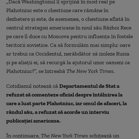
„Dacă Washingtonul îl sprijină în mod real pe
Plahotniuc este o chestiune care rămâne în
dezbatere și este, de asemenea, o chestiune aflată în
centrul strategiei americane în noul său Război Rece
pe care îl duce cu Moscova pentru influența în fostele
teritorii sovietice. Ca să formulăm mai simplu: oare
ar trebui ca Occidentul, nerăbdător să izoleze Rusia
și pe aliații ei, să recurgă la ajutorul unor oameni ca
Plahotniuc?”, se întreabă
The New York Times
.
Cotidianul notează că
Departamentul de Stat a
refuzat să comenteze oficial despre întâlnirea la
care a luat parte Plahotniuc, iar omul de afaceri, la
rândul său, a refuzat să acorde un interviu
publicației americane.
În continuare,
The New York Times
schițează un