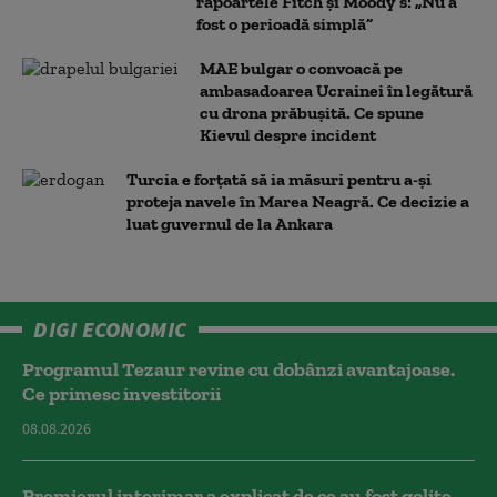
rapoartele Fitch și Moody’s: „Nu a
fost o perioadă simplă”
MAE bulgar o convoacă pe
ambasadoarea Ucrainei în legătură
cu drona prăbuşită. Ce spune
Kievul despre incident
Turcia e forțată să ia măsuri pentru a-și
proteja navele în Marea Neagră. Ce decizie a
luat guvernul de la Ankara
DIGI ECONOMIC
Programul Tezaur revine cu dobânzi avantajoase.
Ce primesc investitorii
08.08.2026
Premierul interimar a explicat de ce au fost golite