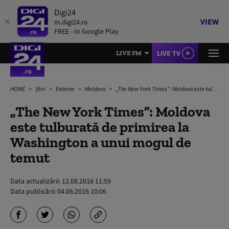
Digi24
VIEW
m.digi24.ro
FREE - In Google Play
LIVE TV
LIVE FM
HOME
Știri
Externe
Moldova
„The New York Times”: Moldova este tulburată de primirea la Washington a unui mogul de temut
„The New York Times”: Moldova
este tulburată de primirea la
Washington a unui mogul de
temut
Data actualizării:
12.08.2016 11:59
Data publicării:
04.06.2016 10:06