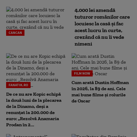
4.000 lei amendă
tuturor românilor care
locuiesc la casă și fac
acest lucru în curte,
CANCAN
crezând că nu îi vede
nimeni
FILM NOW
Cum arată Dustin Hoffman
FANATIK.RO
în 2026, la 89 de ani. Cele
De ce nu are Kopic echipă
mai bune filme și rolurile
la două luni de la plecarea
de Oscar
de la Dinamo, deși a
renunțat la 200.000 de
euro: „Rezolvă Anamaria
Prodan în 2...