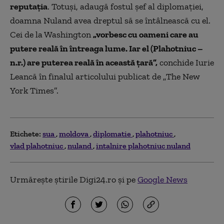
reputația
. Totuși, adaugă fostul șef al diplomației,
doamna Nuland avea dreptul să se întâlnească cu el.
Cei de la Washington
„vorbesc cu oameni care au
putere reală în întreaga lume. Iar el (Plahotniuc –
n.r.) are puterea reală în această țară”,
conchide Iurie
Leancă în finalul articolului publicat de „The New
York Times”.
Etichete:
sua
moldova
diplomatie
plahotniuc
vlad plahotniuc
nuland
intalnire plahotniuc nuland
Urmărește știrile Digi24.ro și pe
Google News