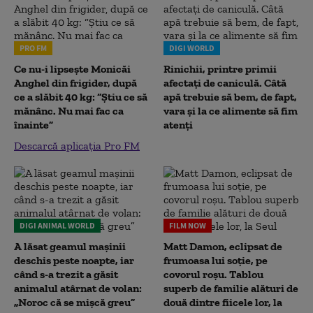
PRO FM
DIGI WORLD
Ce nu-i lipsește Monicăi
Rinichii, printre primii
Anghel din frigider, după
afectați de caniculă. Câtă
ce a slăbit 40 kg: “Știu ce să
apă trebuie să bem, de fapt,
mănânc. Nu mai fac ca
vara și la ce alimente să fim
înainte”
atenți
Descarcă aplicația Pro FM
DIGI ANIMAL WORLD
FILM NOW
A lăsat geamul mașinii
Matt Damon, eclipsat de
deschis peste noapte, iar
frumoasa lui soție, pe
când s-a trezit a găsit
covorul roșu. Tablou
animalul atârnat de volan:
superb de familie alături de
„Noroc că se mișcă greu”
două dintre fiicele lor, la