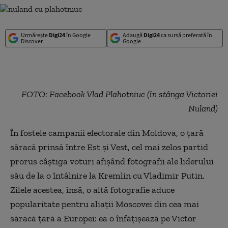
Urmărește
Digi24
în Google
Adaugă
Digi24
ca sursă preferată în
Discover
Google
FOTO: Facebook Vlad Plahotniuc (în stânga Victoriei
Nuland)
În fostele campanii electorale din Moldova, o țară
săracă prinsă între Est și Vest, cel mai zelos partid
prorus câștiga voturi afișând fotografii ale liderului
său de la o întâlnire la Kremlin cu Vladimir Putin.
Zilele acestea, însă, o altă fotografie aduce
popularitate pentru aliații Moscovei din cea mai
săracă țară a Europei: ea o înfățișează pe Victor