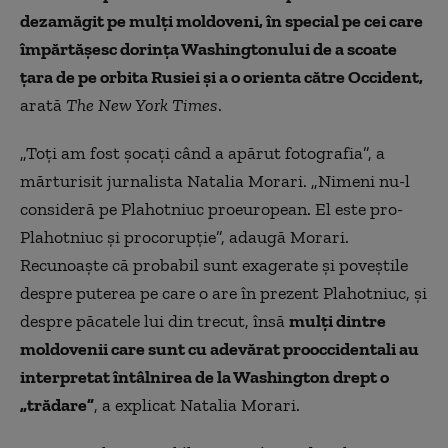
dezamăgit pe mulți moldoveni, în special pe cei care
împărtășesc dorința Washingtonului de a scoate
țara de pe orbita Rusiei și a o orienta către Occident,
arată
The New York Times
.
„Toți am fost șocați când a apărut fotografia”, a
mărturisit jurnalista Natalia Morari. „Nimeni nu-l
consideră pe Plahotniuc proeuropean. El este pro-
Plahotniuc și procorupție”, adaugă Morari.
Recunoaște că probabil sunt exagerate și poveștile
despre puterea pe care o are în prezent Plahotniuc, și
despre păcatele lui din trecut, însă
mulți dintre
moldovenii care sunt cu adevărat prooccidentali au
interpretat întâlnirea de la Washington drept o
„trădare”
, a explicat Natalia Morari.