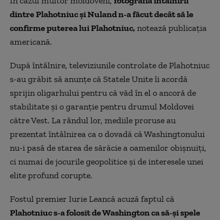
În cazul multor moldoveni,
fotografia întâlnirii
dintre Plahotniuc și Nuland n-a făcut decât să le
confirme puterea lui Plahotniuc,
notează publicația
americană.
După întâlnire, televiziunile controlate de Plahotniuc
s-au grăbit să anunțe că Statele Unite îi acordă
sprijin oligarhului pentru că văd în el o ancoră de
stabilitate și o garanție pentru drumul Moldovei
către Vest. La rândul lor, mediile proruse au
prezentat întâlnirea ca o dovadă că Washingtonului
nu-i pasă de starea de sărăcie a oamenilor obișnuiți,
ci numai de jocurile geopolitice și de interesele unei
elite profund corupte.
Fostul premier Iurie Leancă acuză faptul că
Plahotniuc s-a folosit de Washington ca să-și spele