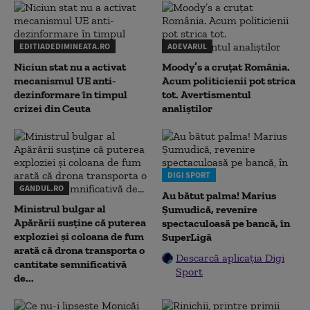
EDITIADEDIMINEATA.RO
ADEVARUL
Niciun stat nu a activat
Moody’s a cruțat România.
mecanismul UE anti-
Acum politicienii pot strica
dezinformare în timpul
tot. Avertismentul
crizei din Ceuta
analiștilor
DIGI SPORT
GANDUL.RO
Au bătut palma! Marius
Ministrul bulgar al
Șumudică, revenire
Apărării susține că puterea
spectaculoasă pe bancă, în
exploziei și coloana de fum
SuperLigă
arată că drona transporta o
Descarcă aplicația Digi
cantitate semnificativă
Sport
de...