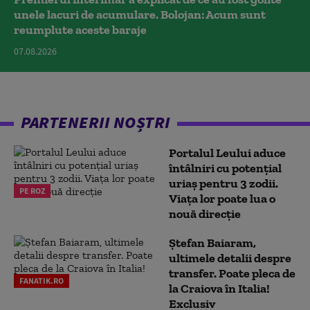
unele lacuri de acumulare. Bolojan: Acum sunt
reumplute aceste baraje
07.08.2026
PARTENERII NOȘTRI
Portalul Leului aduce
întâlniri cu potențial
uriaș pentru 3 zodii.
PE ROZ
Viața lor poate lua o
nouă direcție
Ștefan Baiaram,
ultimele detalii despre
transfer. Poate pleca de
FANATIK.RO
la Craiova în Italia!
Exclusiv