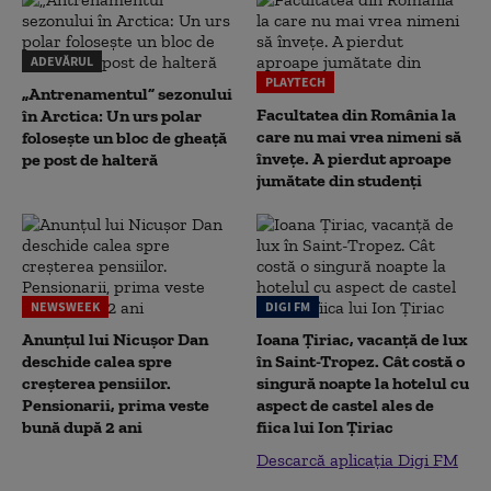
ADEVĂRUL
PLAYTECH
„Antrenamentul” sezonului
Facultatea din România la
în Arctica: Un urs polar
care nu mai vrea nimeni să
folosește un bloc de gheață
înveţe. A pierdut aproape
pe post de halteră
jumătate din studenţi
NEWSWEEK
DIGI FM
Anunțul lui Nicușor Dan
Ioana Țiriac, vacanță de lux
deschide calea spre
în Saint-Tropez. Cât costă o
creșterea pensiilor.
singură noapte la hotelul cu
Pensionarii, prima veste
aspect de castel ales de
bună după 2 ani
fiica lui Ion Țiriac
Descarcă aplicația Digi FM