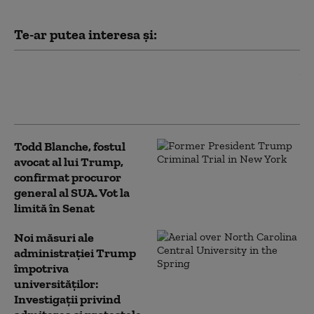
Te-ar putea interesa și:
Iranul pune o condiție Statelor
Unite pentru deblocarea
Strâmtorii Ormuz
Todd Blanche, fostul
avocat al lui Trump,
confirmat procuror
general al SUA. Vot la
limită în Senat
Noi măsuri ale
administrației Trump
împotriva
universităților:
Investigații privind