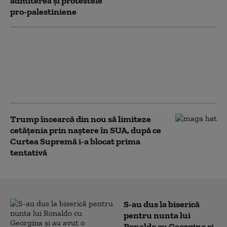
admiterea și protestele
pro-palestiniene
Serviciile secrete
americane avertizează
că Putin ar putea ataca
o țară NATO încă din
această toamnă (WSJ)
Trump încearcă din nou să limiteze
cetățenia prin naștere în SUA, după ce
Curtea Supremă i-a blocat prima
tentativă
S-au dus la biserică
pentru nunta lui
Ronaldo cu Georgina și