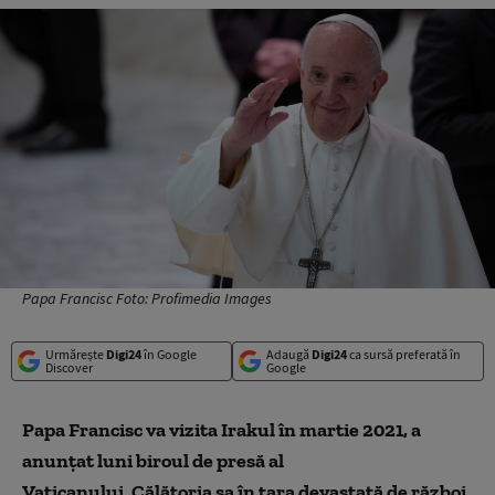
Papa Francisc Foto: Profimedia Images
Urmărește
Digi24
în Google
Adaugă
Digi24
ca sursă preferată în
Discover
Google
Papa Francisc va vizita Irakul în martie 2021, a
anunțat luni biroul de presă al
Vaticanului. Călătoria sa în țara devastată de război