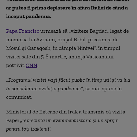
ar putea fi prima deplasare în afara Italiei de când a
început pandemia.
Papa Francisc
urmează să „viziteze Bagdad, legat de
memoria lui Avraam, orașul Erbil, precum și de
Mosul și Qaraqosh, în câmpia Ninivei”, în timpul
vizitei sale din 5-8 martie, anunță Vaticanului,
potrivit
CNN
.
„Programul vizitei va fi făcut public în timp util și va lua
în considerare evoluția pandemiei”
, se mai spune în
comunicat.
Ministerul de Externe din Irak a transmis că vizita
Papei
„reprezintă un eveniment istoric și un sprijin
pentru toți irakienii”.