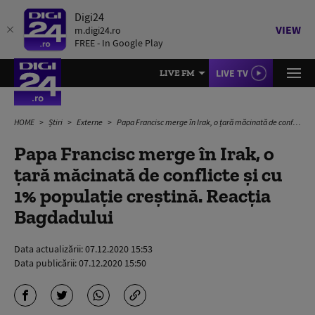
Digi24
VIEW
m.digi24.ro
FREE - In Google Play
LIVE TV
LIVE FM
HOME
Știri
Externe
Papa Francisc merge în Irak, o țară măcinată de conflicte și cu 1% populație creștină. Reacția Bagdadului
Papa Francisc merge în Irak, o
țară măcinată de conflicte și cu
1% populație creștină. Reacția
Bagdadului
Data actualizării:
07.12.2020 15:53
Data publicării:
07.12.2020 15:50