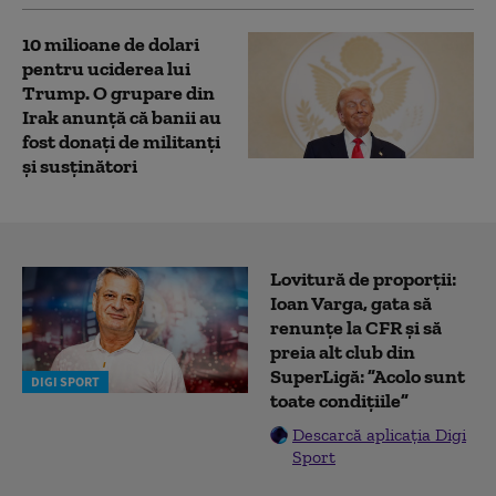
10 milioane de dolari
pentru uciderea lui
Trump. O grupare din
Irak anunță că banii au
fost donați de militanți
și susținători
Lovitură de proporții:
Ioan Varga, gata să
renunțe la CFR și să
preia alt club din
SuperLigă: ”Acolo sunt
DIGI SPORT
toate condițiile”
Descarcă aplicația Digi
Sport