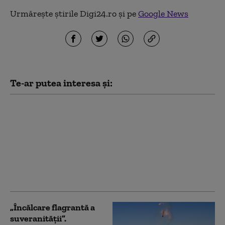
Urmărește știrile Digi24.ro și pe
Google News
Te-ar putea interesa și:
Forțele saudite se
alătură SUA pentru a
pune Iranul la locul
său: războiul ascuns
împotriva milițiilor
susținute de Teheran
în Golf
„Încălcare flagrantă a
suveranităţii”.