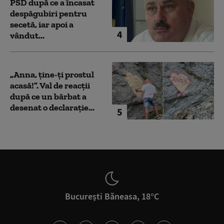
PSD după ce a încasat
despăgubiri pentru
secetă, iar apoi a
4
vândut...
„Anna, ţine-ţi prostul
acasă!”. Val de reacții
după ce un bărbat a
desenat o declarație...
5
București Băneasa, 18°C