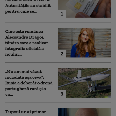
Autoritățile au stabilit
pentru cine se...
1
Cine este românca
Alecsandra Drăgoi,
tânăra care a realizat
fotografia oficială a
2
noului...
„Nu am mai văzut
niciodată așa ceva”:
Rusia a doborât o dronă
portugheză rară și o
3
va...
Tupeul unui primar