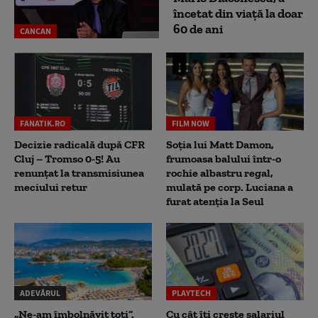
încetat din viață la doar
60 de ani
CANCAN
FANATIK.RO
FILM NOW
Decizie radicală după CFR
Soția lui Matt Damon,
Cluj – Tromso 0-5! Au
frumoasa balului într-o
renunțat la transmisiunea
rochie albastru regal,
meciului retur
mulată pe corp. Luciana a
furat atenția la Seul
ADEVĂRUL
PLAYTECH
„Ne-am îmbolnăvit toți”.
Cu cât îți crește salariul