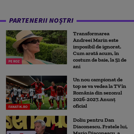
PARTENERII NOȘTRI
Transformarea
Andreei Marin este
imposibil de ignorat.
Cum arată acum, în
costum de baie, la 51 de
PE ROZ
ani
Un nou campionat de
top se va vedea la TV în
România din sezonul
2026-2027. Anunț
oficial
FANATIK.RO
Doliu pentru Dan
Diaconescu. Fratele lui,
Mario Diaconescu, a