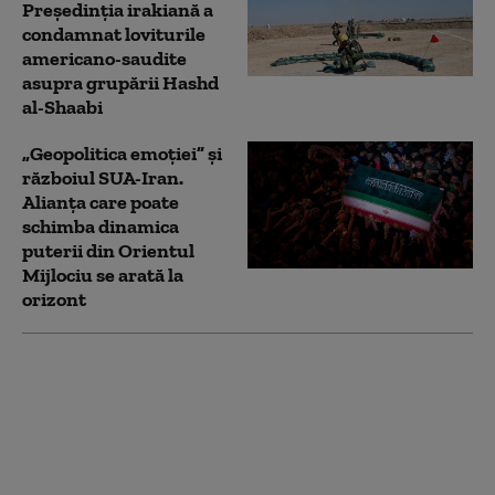
Preşedinţia irakiană a
condamnat loviturile
americano-saudite
asupra grupării Hashd
al-Shaabi
„Geopolitica emoției” și
războiul SUA-Iran.
Alianța care poate
schimba dinamica
puterii din Orientul
Mijlociu se arată la
orizont
Un soldat american a
fost ucis în nordul
Irakului, în timpul unei
detonări controlate a
unei drone iraniene