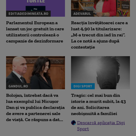
EDITIADEDIMINEATA.RO
ADEVARUL
Parlamentul European a
Reacția învățătoarei care a
lansat un joc gratuit în care
luat 4,90 la titularizare:
utilizatorii controlează o
„M-a trecut din iad în rai”.
campanie de dezinformare
La ce notă a ajuns după
contestație
GANDUL.RO
DIGI SPORT
Bolojan, întrebat dacă va
Tragic: cel mai bun din
lua exemplul lui Nicușor
istorie a murit subit, la 43
Dan și va publica declarația
de ani. Solicitarea
de avere a partenerei sale
neobișnuită a familiei
de viață. Ce răspuns a dat...
Descarcă aplicația Digi
Sport