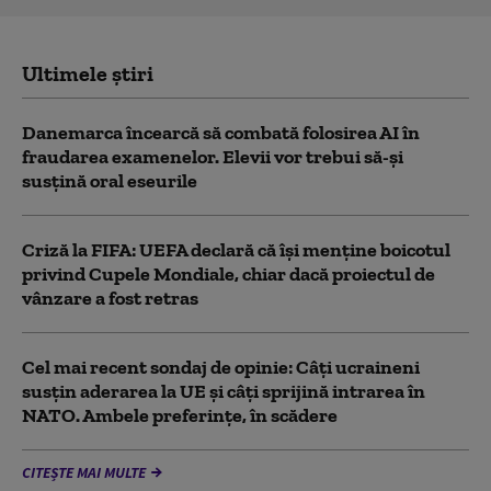
Ultimele știri
Danemarca încearcă să combată folosirea AI în
fraudarea examenelor. Elevii vor trebui să-şi
susţină oral eseurile
Criză la FIFA: UEFA declară că îşi menţine boicotul
privind Cupele Mondiale, chiar dacă proiectul de
vânzare a fost retras
Cel mai recent sondaj de opinie: Câți ucraineni
susțin aderarea la UE și câți sprijină intrarea în
NATO. Ambele preferințe, în scădere
CITEȘTE MAI MULTE