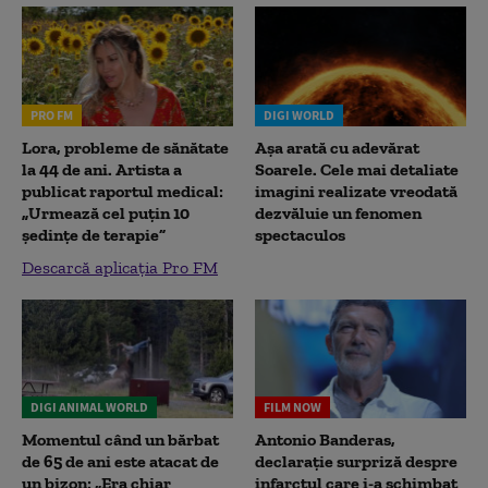
PRO FM
DIGI WORLD
Lora, probleme de sănătate
Așa arată cu adevărat
la 44 de ani. Artista a
Soarele. Cele mai detaliate
publicat raportul medical:
imagini realizate vreodată
„Urmează cel puțin 10
dezvăluie un fenomen
ședințe de terapie”
spectaculos
Descarcă aplicația Pro FM
DIGI ANIMAL WORLD
FILM NOW
Momentul când un bărbat
Antonio Banderas,
de 65 de ani este atacat de
declarație surpriză despre
un bizon: „Era chiar
infarctul care i-a schimbat