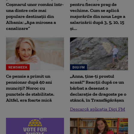
Coșmarul unor români într-
pentru fiecare prag de
una dintre cele mai
vechime. Cum se aplică
populare destinații din
majorările din noua Lege a
Albania: „Apa mirosea a
salarizării după 3, 5, 10, 15
canalizare”
și...
NEWSWEEK
DIGI FM
Ce pensie a primit un
„Anna, ţine-ţi prostul
pensionar după 40 ani
acasă!" Reacţii după ce un
munciți? Noroc cu
bărbat a desenat o
punctele de stabilitate.
declaraţie de dragoste pe o
Altfel, era foarte mică
stâncă, în Transfăgărăşan
Descarcă aplicația Digi FM