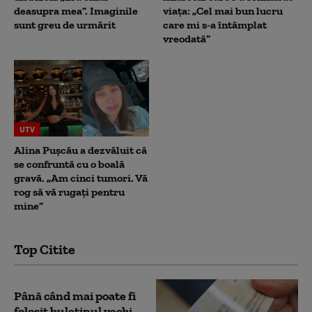
deasupra mea”. Imaginile
viața: „Cel mai bun lucru
sunt greu de urmărit
care mi s-a întâmplat
vreodată”
UTV
Alina Pușcău a dezvăluit că
se confruntă cu o boală
gravă. „Am cinci tumori. Vă
rog să vă rugați pentru
mine”
Top Citite
Până când mai poate fi
folosit buletinul vechi.