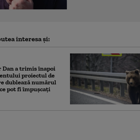
utea interesa și:
 Dan a trimis înapoi
ntului proiectul de
are dublează numărul
 ce pot fi împușcați
, în alertă din cauza
lui Dolphin. Peste