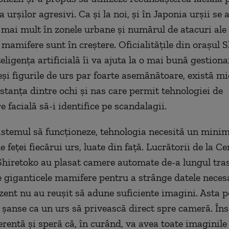
a urșilor agresivi. Ca și la noi, și în Japonia urșii se
e mai mult în zonele urbane și numărul de atacuri ale
 mamifere sunt în creștere. Oficialitățile din orașul 
eligența artificială îi va ajuta la o mai bună gestiona
eși figurile de urs par foarte asemănătoare, există mi
istanța dintre ochi și nas care permit tehnologiei de
 facială să-i identifice pe scandalagii.
istemul să funcționeze, tehnologia necesită un mini
le feței fiecărui urs, luate din față. Lucrătorii de la C
Shiretoko au plasat camere automate de-a lungul tra
e giganticele mamifere pentru a strânge datele neces
zent nu au reușit să adune suficiente imagini. Asta p
 șanse ca un urs să privească direct spre cameră. În
erentă și speră că, în curând, va avea toate imaginile