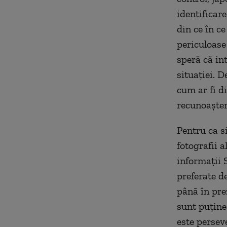
identificare
din ce în c
periculoase
speră că int
situației. D
cum ar fi d
recunoaștere
Pentru ca s
fotografii a
informații 
preferate d
până în pre
sunt puține
este persev