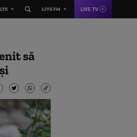
LIVE TV
LTE
LIVE FM
enit să
și