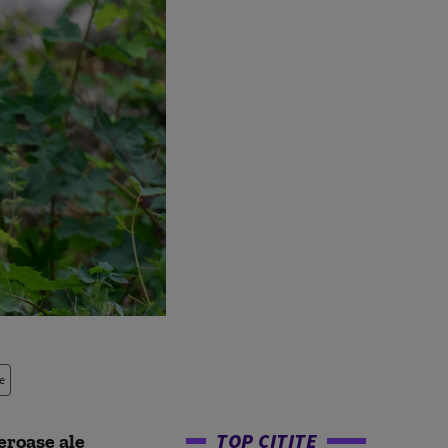
e
TOP CITITE
eroase ale