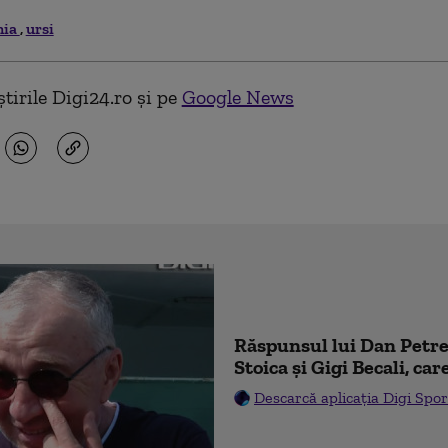
nia
ursi
tirile Digi24.ro și pe
Google News
Răspunsul lui Dan Pet
Stoica și Gigi Becali, car
Descarcă aplicația Digi Spor