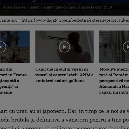
me
ani din
Caniculă în sud și vijelii în
Moody's menți
tați în Franța.
vestul și centrul țării. ANM a
țară al Români
ionantă a
emis trei coduri galbene
perspectivă ne
ranți” ai
Alexandru Naz
omânia
răgaz, nu moti
i cu urșii au și japonezii. Dar, în timp ce la noi se 
oda brutală și definitivă a vânătorii pentru a ține p
ponezii și-a propus să utilizeze recunoașterea facială 