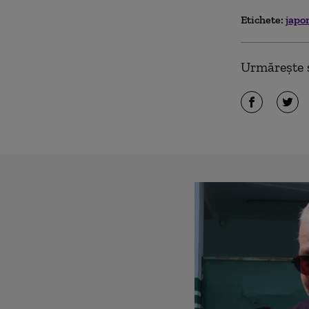
Etichete:
japo
Urmărește ș