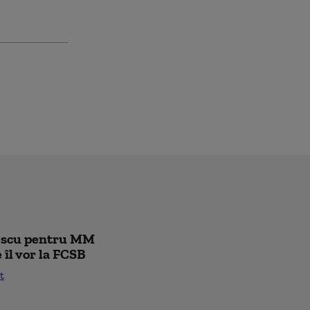
rescu pentru MM
e îl vor la FCSB
t