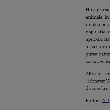
Nu e prima 
animale: în
implementat
populației d
aproximativ
a acestor in
putea dator
să se avent
Alte efortur
"Monster Wo
de zonele ci
Editor :
A.P.