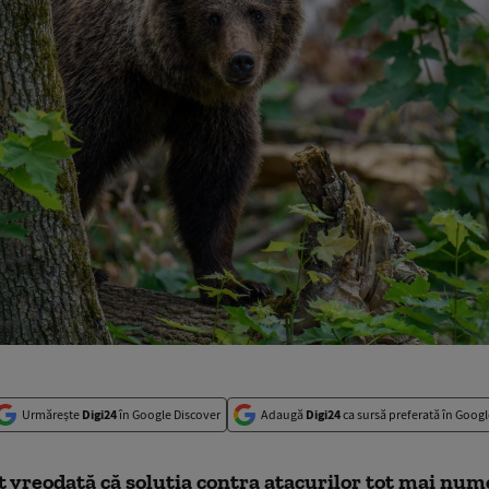
Urmărește
Digi24
în Google Discover
Adaugă
Digi24
ca sursă preferată în Googl
t vreodată că soluţia contra atacurilor tot mai num