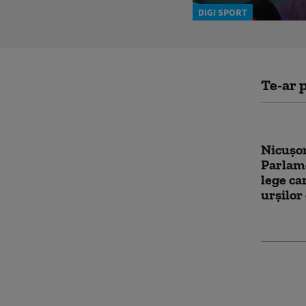
DIGI SPORT
Te-ar p
Nicușor
Parlame
lege c
urșilor
Japonia
taifunu