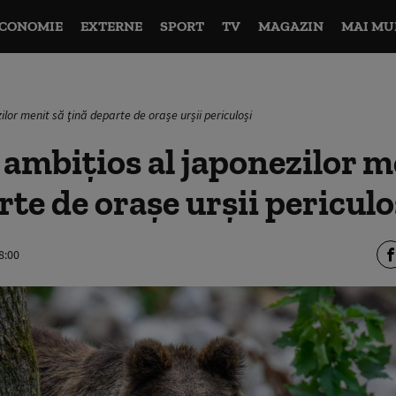
CONOMIE
EXTERNE
SPORT
TV
MAGAZIN
MAI MU
ilor menit să ţină departe de orașe urșii periculoși
 ambițios al japonezilor m
rte de orașe urșii periculo
8:00