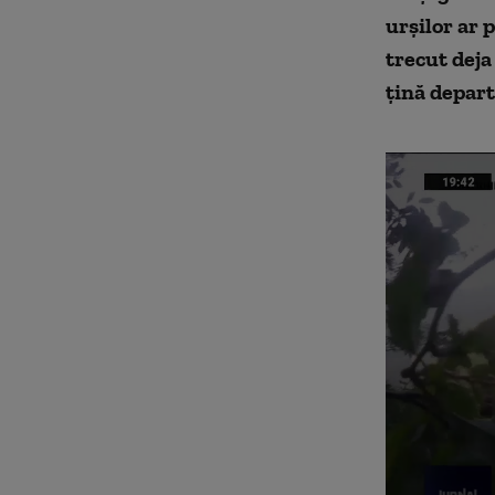
urşilor ar 
trecut deja
ţină depart