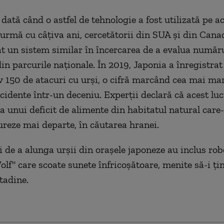
dată când o astfel de tehnologie a fost utilizată pe a
 urmă cu câțiva ani, cercetătorii din SUA și din Cana
 un sistem similar în încercarea de a evalua număr
in parcurile naționale. În 2019, Japonia a înregistrat
 150 de atacuri cu urși, o cifră marcând cea mai mar
cidente într-un deceniu. Experții declară că acest luc
a unui deficit de alimente din habitatul natural care
ureze mai departe, în căutarea hranei.
i de a alunga urșii din orașele japoneze au inclus rob
lf" care scoate sunete înfricoșătoare, menite să-i ți
tadine.