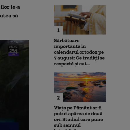
ilor le-a
putea să
1
Sărbătoare
importantă în
calendarul ortodox pe
7 august: Ce tradiții se
respectă și cui...
2
Viața pe Pământ ar fi
putut apărea de două
ori. Studiul care pune
sub semnul