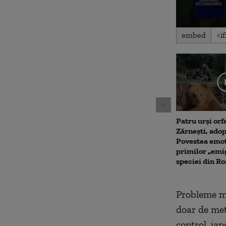
0
embed
seconds
of
1
minute,
49
seconds
Volu
90%
Patru urși orf
Zărnești, adop
Povestea emoț
primilor „emig
speciei din R
Probleme mar
doar de met
control, ja