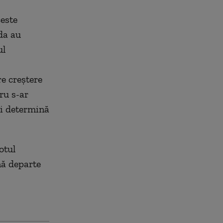
ceste
da au
ul
e creștere
ru s-ar
-i determină
otul
nă departe