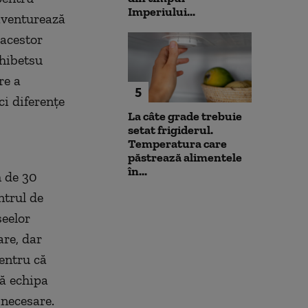
Imperiului...
 aventurează
 acestor
Shibetsu
re a
5
ci diferențe
La câte grade trebuie
setat frigiderul.
Temperatura care
păstrează alimentele
în...
m de 30
entrul de
seelor
are, dar
entru că
să echipa
 necesare.