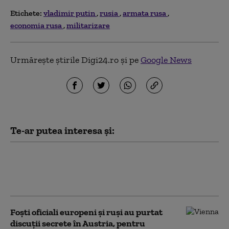
Etichete:
vladimir putin
rusia
armata rusa
economia rusa
militarizare
Urmărește știrile Digi24.ro și pe
Google News
Te-ar putea interesa și:
Atacurile rusești fac noi victime în
Ucraina. Trei oameni au fost uciși în
regiunea Harkov
Foști oficiali europeni și ruși au purtat
discuții secrete în Austria, pentru