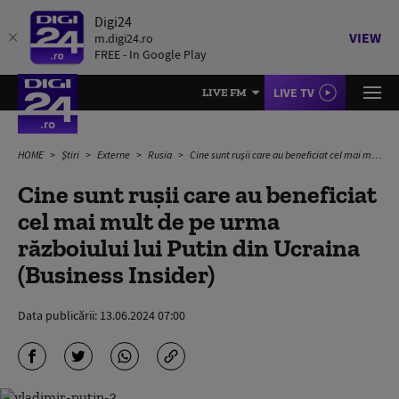
Digi24
VIEW
m.digi24.ro
FREE - In Google Play
LIVE TV
LIVE FM
HOME
Știri
Externe
Rusia
Cine sunt rușii care au beneficiat cel mai mult de pe urma războiului lui Putin din Ucraina (Business Insider)
Cine sunt rușii care au beneficiat
cel mai mult de pe urma
războiului lui Putin din Ucraina
(Business Insider)
Data publicării:
13.06.2024 07:00