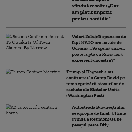
vândut recolta: „Dar
am plătit impozit
pentru banii ăia”
Valeri Zalujnîi spune ca de
fapt NATO are nevoie de
Ucraina: „Să spună sincer,
poate lupta cu Rusia fără
experiența noastră?”
Trump şi Hegseth s-au
confruntat la Camp David pe
tema epuizării stocurilor de
rachete ale Statelor Unite
(Washington Post)
Autostrada Bucureștiului
se apropie de final. Ultima
grindă a fost montată pe
pasajul peste DN7