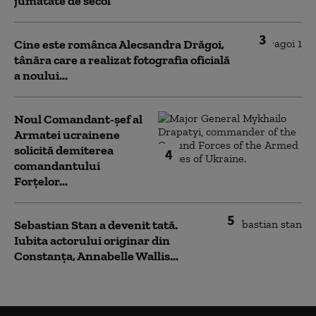
jumătate de secol
3
Cine este românca Alecsandra Drăgoi,
tânăra care a realizat fotografia oficială
a noului...
Noul Comandant-șef al
Armatei ucrainene
solicită demiterea
4
comandantului
Forțelor...
5
Sebastian Stan a devenit tată.
Iubita actorului originar din
Constanța, Annabelle Wallis...