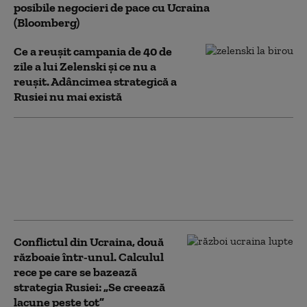
posibile negocieri de pace cu Ucraina
(Bloomberg)
Ce a reușit campania de 40 de
zile a lui Zelenski și ce nu a
reușit. Adâncimea strategică a
Rusiei nu mai există
Escrocheria „Văduvelor negre”, o
adevărată industrie în Rusia.
Căsătorii cu proaspeți recruți,
pentru a încasa indemnizaţia de
deces
Conflictul din Ucraina, două
războaie într-unul. Calculul
rece pe care se bazează
strategia Rusiei: „Se creează
lacune peste tot”