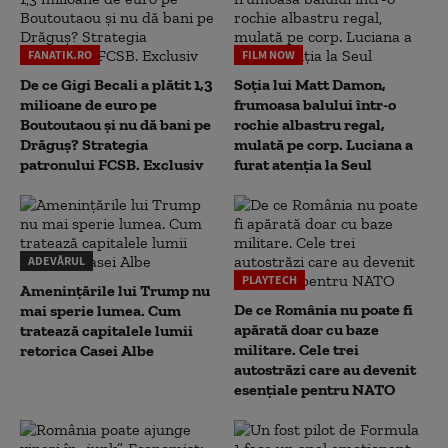
FANATIK.RO
FILM NOW
De ce Gigi Becali a plătit 1,3
Soția lui Matt Damon,
milioane de euro pe
frumoasa balului într-o
Boutoutaou și nu dă bani pe
rochie albastru regal,
Drăguș? Strategia
mulată pe corp. Luciana a
patronului FCSB. Exclusiv
furat atenția la Seul
ADEVĂRUL
PLAYTECH
Amenințările lui Trump nu
De ce România nu poate fi
mai sperie lumea. Cum
apărată doar cu baze
tratează capitalele lumii
militare. Cele trei
retorica Casei Albe
autostrăzi care au devenit
esențiale pentru NATO