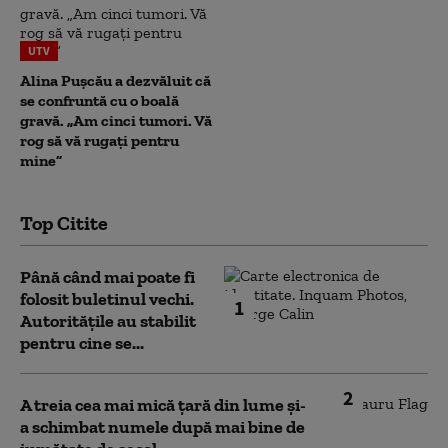
UTV
Alina Pușcău a dezvăluit că
se confruntă cu o boală
gravă. „Am cinci tumori. Vă
rog să vă rugați pentru
mine”
Top Citite
Până când mai poate fi
folosit buletinul vechi.
1
Autoritățile au stabilit
pentru cine se...
2
A treia cea mai mică țară din lume și-
a schimbat numele după mai bine de