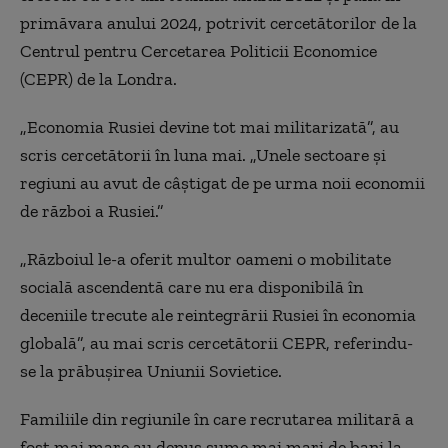
primăvara anului 2024, potrivit cercetătorilor de la
Centrul pentru Cercetarea Politicii Economice
(CEPR) de la Londra.
„Economia Rusiei devine tot mai militarizată”, au
scris cercetătorii în luna mai. „Unele sectoare și
regiuni au avut de câștigat de pe urma noii economii
de război a Rusiei.”
„Războiul le-a oferit multor oameni o mobilitate
socială ascendentă care nu era disponibilă în
deceniile trecute ale reintegrării Rusiei în economia
globală”, au mai scris cercetătorii CEPR, referindu-
se la prăbușirea Uniunii Sovietice.
Familiile din regiunile în care recrutarea militară a
fost mai mare au depus sume mai mari de bani la