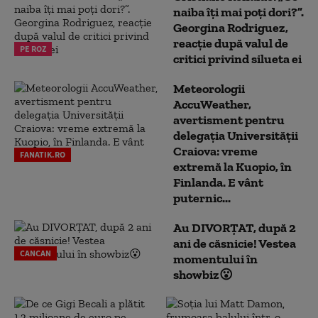
naiba îți mai poți dori?”.
Georgina Rodriguez,
reacție după valul de
PE ROZ
critici privind silueta ei
Meteorologii
AccuWeather,
avertisment pentru
delegația Universității
Craiova: vreme
FANATIK.RO
extremă la Kuopio, în
Finlanda. E vânt
puternic...
Au DIVORȚAT, după 2
ani de căsnicie! Vestea
CANCAN
momentului în
showbiz😮