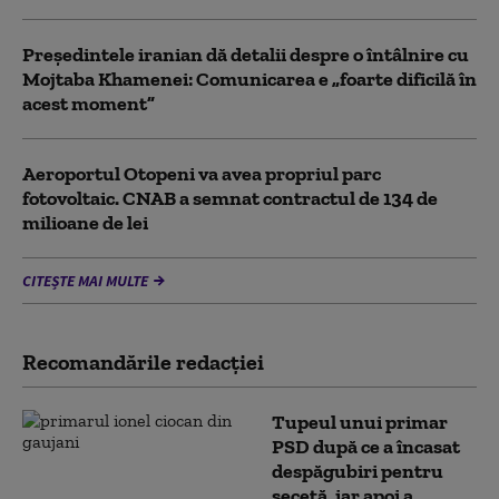
Preşedintele iranian dă detalii despre o întâlnire cu
Mojtaba Khamenei: Comunicarea e „foarte dificilă în
acest moment”
Aeroportul Otopeni va avea propriul parc
fotovoltaic. CNAB a semnat contractul de 134 de
milioane de lei
CITEȘTE MAI MULTE
Recomandările redacţiei
Tupeul unui primar
PSD după ce a încasat
despăgubiri pentru
secetă, iar apoi a