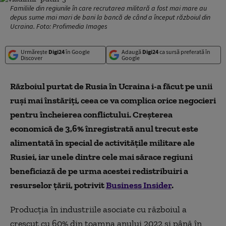
Familiile din regiunile în care recrutarea militară a fost mai mare au
depus sume mai mari de bani la bancă de când a început războiul din
Ucraina. Foto: Profimedia Images
Urmărește
Digi24
în Google
Adaugă
Digi24
ca sursă preferată în
Discover
Google
Războiul purtat de Rusia în Ucraina i-a făcut pe unii
ruși mai înstăriți, ceea ce va complica orice negocieri
pentru încheierea conflictului. Creșterea
economică de 3,6% înregistrată anul trecut este
alimentată în special de activitățile militare ale
Rusiei, iar unele dintre cele mai sărace regiuni
beneficiază de pe urma acestei redistribuiri a
resurselor țării, potrivit
Business Insider
.
Producția în industriile asociate cu războiul a
crescut cu 60% din toamna anului 2022 și până în