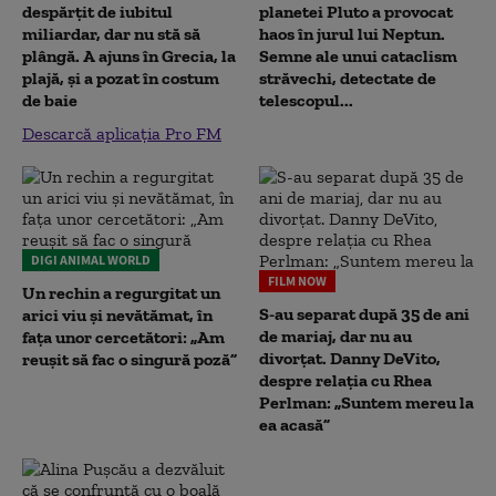
despărțit de iubitul
planetei Pluto a provocat
miliardar, dar nu stă să
haos în jurul lui Neptun.
plângă. A ajuns în Grecia, la
Semne ale unui cataclism
plajă, și a pozat în costum
străvechi, detectate de
de baie
telescopul...
Descarcă aplicația Pro FM
DIGI ANIMAL WORLD
FILM NOW
Un rechin a regurgitat un
S-au separat după 35 de ani
arici viu și nevătămat, în
de mariaj, dar nu au
fața unor cercetători: „Am
divorțat. Danny DeVito,
reușit să fac o singură poză”
despre relația cu Rhea
Perlman: „Suntem mereu la
ea acasă”