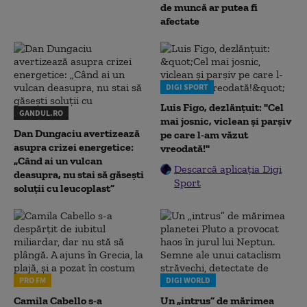
de muncă ar putea fi
afectate
DIGI SPORT
Luis Figo, dezlănțuit: "Cel
GANDUL.RO
mai josnic, viclean și parșiv
Dan Dungaciu avertizează
pe care l-am văzut
asupra crizei energetice:
vreodată!"
„Când ai un vulcan
Descarcă aplicația Digi
deasupra, nu stai să găsești
Sport
soluții cu leucoplast”
PRO FM
DIGI WORLD
Camila Cabello s-a
Un „intrus” de mărimea