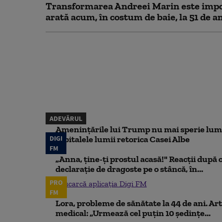
Transformarea Andreei Marin este impo
arată acum, în costum de baie, la 51 de a
ADEVĂRUL
Amenințările lui Trump nu mai sperie lum
DIGI
capitalele lumii retorica Casei Albe
FM
„Anna, ţine-ţi prostul acasă!" Reacţii după 
declaraţie de dragoste pe o stâncă, în...
PRO
Descarcă aplicația Digi FM
FM
Lora, probleme de sănătate la 44 de ani. Art
medical: „Urmează cel puțin 10 ședințe...