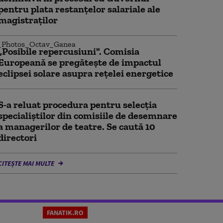
pentru plata restanțelor salariale ale
magistraților
„Posibile repercusiuni". Comisia
Europeană se pregătește de impactul
eclipsei solare asupra rețelei energetice
S-a reluat procedura pentru selecţia
specialiştilor din comisiile de desemnare
a managerilor de teatre. Se caută 10
directori
CITEȘTE MAI MULTE
FANATIK.RO