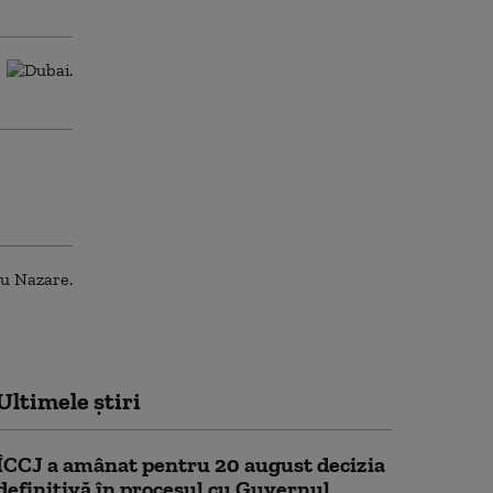
Ultimele știri
ÎCCJ a amânat pentru 20 august decizia
definitivă în procesul cu Guvernul