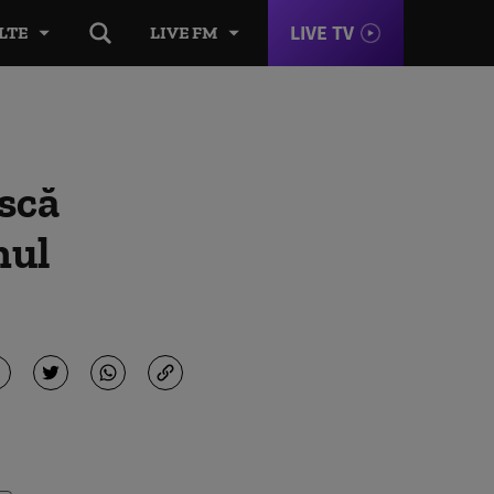
LIVE TV
LTE
LIVE FM
scă
nul