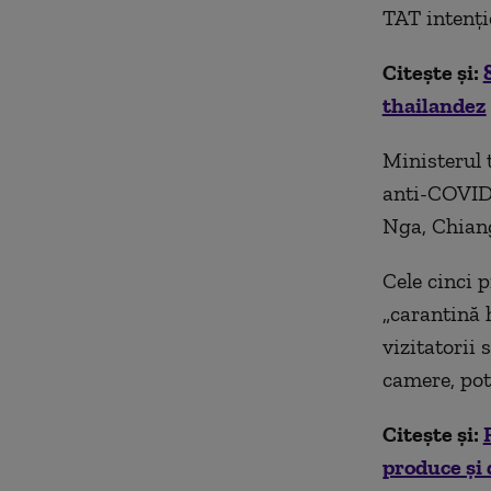
TAT intenț
Citește și:
thailandez
Ministerul 
anti-COVID-
Nga, Chiang
Cele cinci 
„carantină h
vizitatorii 
camere, pot
Citește și:
produce și 