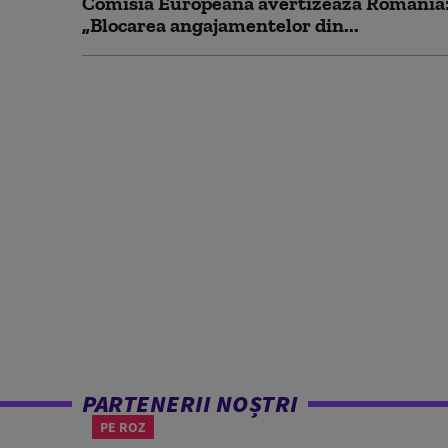
Comisia Europeană avertizează România
„Blocarea angajamentelor din...
PARTENERII NOȘTRI
PE ROZ