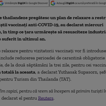
Urmărește
Digi24
în Google Discover
Adaugă
Digi24
ca sursă preferată în Googl
e thailandeze pregătesc un plan de relaxare a restri
știi vaccinați anti-COVID-19, au declarat miercuri
e, în timp ce țara urmărește să resusciteze industri
e suferit în ultimul an.
 relaxare pentru vizitatorii vaccinați vor fi introdus
 include reducerea perioadei de carantină obligatorie
le, de la două săptămâni la trei zile, pentru cei vacci
totală la aceasta
, a declarat Yuthasak Supasorn, șef
 pentru Turism din Thailanda (TAT).
fim rapizi, pentru că vrem să începem să primim turiști în
 a declarat el pentru
Reuters
.