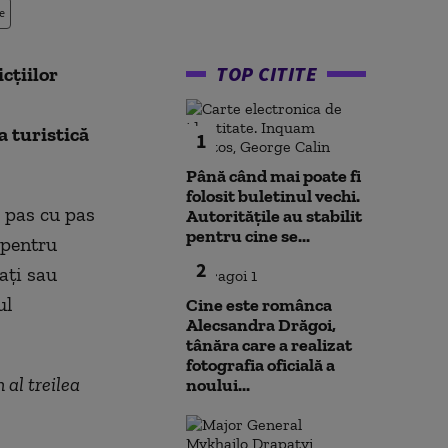
e
TOP CITITE
cțiilor
a turistică
1
Până când mai poate fi
folosit buletinul vechi.
e pas cu pas
Autoritățile au stabilit
pentru cine se...
 pentru
2
nați sau
ul
Cine este românca
Alecsandra Drăgoi,
tânăra care a realizat
fotografia oficială a
 al treilea
noului...