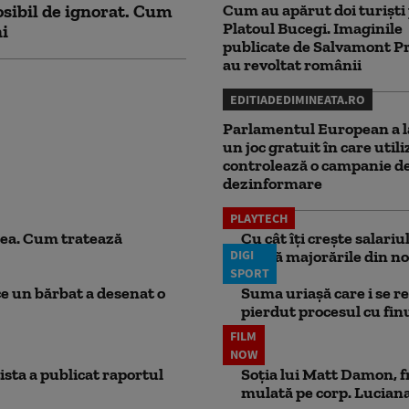
sibil de ignorat. Cum
Cum au apărut doi turiști
Platoul Bucegi. Imaginile
ni
publicate de Salvamont P
au revoltat românii
EDITIADEDIMINEATA.RO
Parlamentul European a l
un joc gratuit în care utili
controlează o campanie d
dezinformare
PLAYTECH
ea. Cum tratează
Cu cât îți crește salari
DIGI
aplică majorările din no
SPORT
ce un bărbat a desenat o
Suma uriașă care i se re
pierdut procesul cu finul
FILM
NOW
ista a publicat raportul
Soția lui Matt Damon, f
mulată pe corp. Luciana 