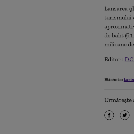
Lansarea gl
turismului 
aproximativ 
de baht (63
milioane de 
Editor :
D.C
Etichete:
turi
Urmărește ș