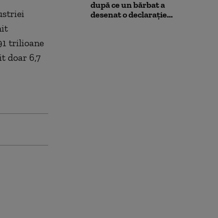
după ce un bărbat a
striei
desenat o declarație...
it
1 trilioane
t doar 6,7