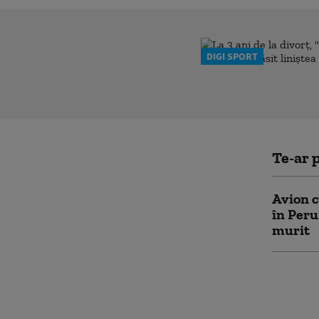
DIGI SPORT
Te-ar p
Avion cu
în Peru
murit
Băile Fe
sezon t
dintre 