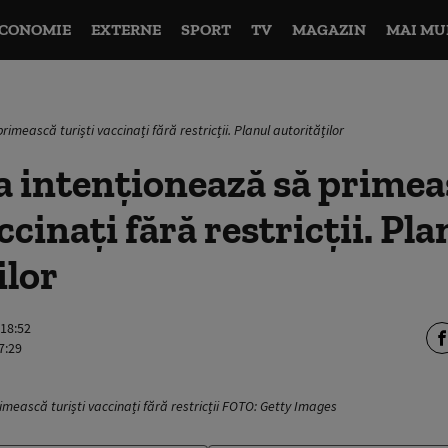
CONOMIE
EXTERNE
SPORT
TV
MAGAZIN
MAI MU
imească turiști vaccinați fără restricții. Planul autorităților
a intenționează să primea
ccinați fără restricții. Pla
ilor
 18:52
7:29
mească turiști vaccinați fără restricții FOTO: Getty Images