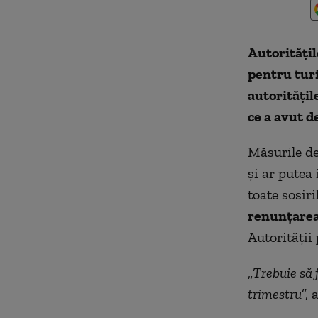
Autoritățil
pentru turi
autoritățil
ce a avut d
Măsurile de
și ar putea
toate sosiri
renunțarea 
Autorității
„
Trebuie să 
trimestru
”,