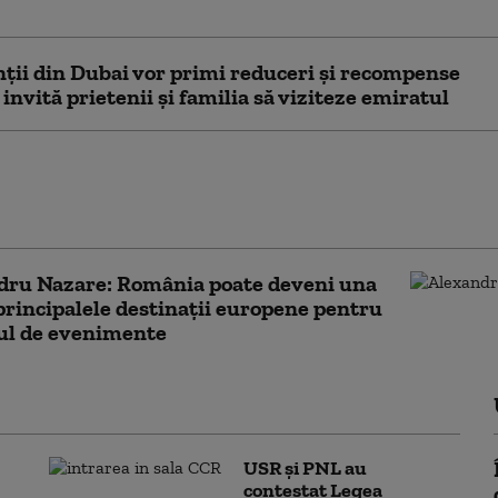
e
ţii din Dubai vor primi reduceri și recompense
 invită prietenii şi familia să viziteze emiratul
nul UNTOLD. Cât au ajuns să coste
zările în Cluj-Napoca pentru
a festivalului
dru Nazare: România poate deveni una
principalele destinații europene pentru
ul de evenimente
USR și PNL au
contestat Legea