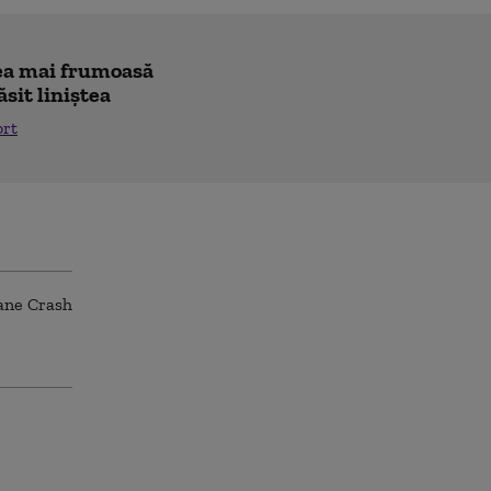
"cea mai frumoasă
ăsit liniștea
ort