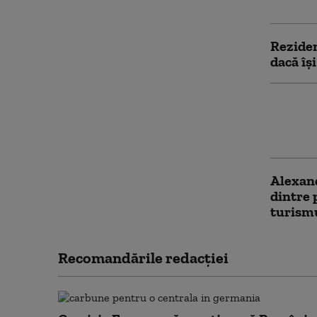
vânzar
Reziden
dacă își
Fenome
acum ca
perioad
Alexan
dintre 
turism
Recomandările redacţiei