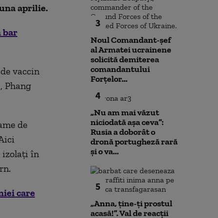
una aprilie.
3
n bar
Noul Comandant-șef
al Armatei ucrainene
solicită demiterea
comandantului
 de vaccin
Forțelor...
i, Phang
4
„Nu am mai văzut
niciodată așa ceva”:
rame de
Rusia a doborât o
Aici
dronă portugheză rară
și o va...
 izolați în
rn.
5
niei care
„Anna, ţine-ţi prostul
acasă!”. Val de reacții