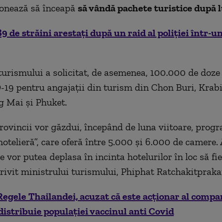
ionează să înceapă
să vândă pachete turistice după l
89 de străini arestați după un raid al poliției într-u
turismului a solicitat, de asemenea, 100.000 de doze
19 pentru angajații din turism din Chon Buri, Krab
 Mai și Phuket.
provincii vor găzdui, începând de luna viitoare, prog
otelieră”, care oferă între 5.000 și 6.000 de camere. 
se vor putea deplasa în incinta hotelurilor în loc să fie
rivit ministrului turismului, Phiphat Ratchakitpraka
Regele Thailandei, acuzat că este acționar al compa
distribuie populației vaccinul anti Covid