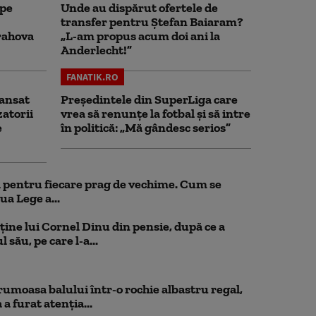
 pe
Unde au dispărut ofertele de
transfer pentru Ștefan Baiaram?
rahova
„L-am propus acum doi ani la
Anderlecht!”
FANATIK.RO
ansat
Președintele din SuperLiga care
zatorii
vrea să renunțe la fotbal și să intre
e
în politică: „Mă gândesc serios”
ul pentru fiecare prag de vechime. Cum se
ua Lege a...
ține lui Cornel Dinu din pensie, după ce a
 său, pe care l-a...
rumoasa balului într-o rochie albastru regal,
a furat atenția...