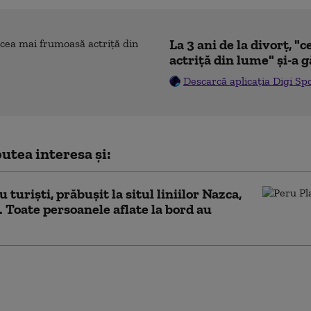
La 3 ani de la divorț, 
actriță din lume" și-a g
Descarcă aplicația Digi Sp
utea interesa și:
 turiști, prăbușit la situl liniilor Nazca,
. Toate persoanele aflate la bord au
lix, la un pas de criză: cel mai slab
uristic de după pandemie. Multe
pensiuni au fost scoase deja la