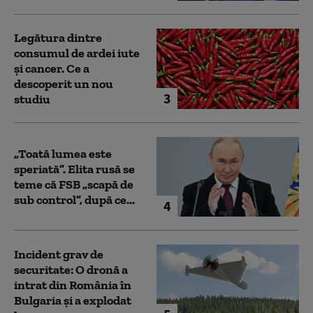
Legătura dintre
consumul de ardei iute
și cancer. Ce a
descoperit un nou
3
studiu
„Toată lumea este
speriată”. Elita rusă se
teme că FSB „scapă de
sub control”, după ce...
4
Incident grav de
securitate: O dronă a
intrat din România în
Bulgaria şi a explodat