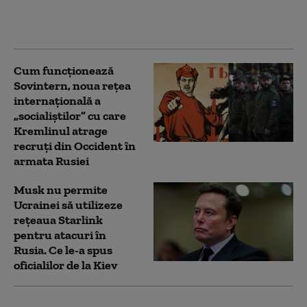
împotriva Ucrainei
(Bloomberg)
Cum funcționează
Sovintern, noua rețea
internațională a
„socialiștilor” cu care
Kremlinul atrage
recruți din Occident în
armata Rusiei
Musk nu permite
Ucrainei să utilizeze
reţeaua Starlink
pentru atacuri în
Rusia. Ce le-a spus
oficialilor de la Kiev