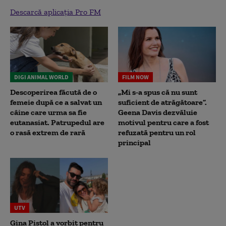
Descarcă aplicația Pro FM
DIGI ANIMAL WORLD
FILM NOW
Descoperirea făcută de o
„Mi s-a spus că nu sunt
femeie după ce a salvat un
suficient de atrăgătoare”.
câine care urma sa fie
Geena Davis dezvăluie
eutanasiat. Patrupedul are
motivul pentru care a fost
o rasă extrem de rară
refuzată pentru un rol
principal
UTV
Gina Pistol a vorbit pentru