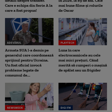
detalii despre transfer.
în 2026, la 89 de ani. Cele
Care e echipa din Serie A la
mai bune filme și rolurile
care a fost propus!
de Oscar
ADEVĂRUL
PLAYTECH
Armata SUA l-a demis pe
Luna în care
generalul care coordonează
electrocasnicele au cele
sprijinul pentru Ucraina.
mai mici prețuri. Când
Un fost oficial invocă
merită să cumperi o mașină
probleme legate de
de spălat sau un frigider
consumul de...
NEWSWEEK
DIGI FM