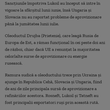
Sancţiunile împotriva Lukoil au început să intre în
vigoare la sfârşitul lunii iunie, însă Ungaria şi
Slovacia nu au raportat probleme de aprovizionare
până la jumătatea lunii iulie.
Oleoductul Drujba (Prietenie), care leagă Rusia de
Europa de Est, a rămas funcţional în cei peste doi ani
de război, chiar dacă UE a renunţat la majoritatea
celorlalte surse de aprovizionare cu energie
rusească.
Ramura sudică a oleoductului trece prin Ucraina şi
ajunge în Republica Cehă, Slovacia şi Ungaria, fiind
de ani de zile principala sursă de aprovizionare a
rafinăriilor acestora. Rosneft, Lukoil şi Tatneft au
fost principalii exportatori ruşi prin această rută.