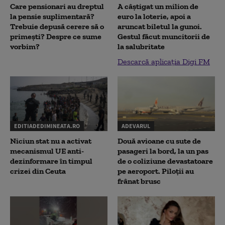
Care pensionari au dreptul
A câștigat un milion de
la pensie suplimentară?
euro la loterie, apoi a
Trebuie depusă cerere să o
aruncat biletul la gunoi.
primești? Despre ce sume
Gestul făcut muncitorii de
vorbim?
la salubritate
Descarcă aplicația Digi FM
EDITIADEDIMINEATA.RO
ADEVARUL
Niciun stat nu a activat
Două avioane cu sute de
mecanismul UE anti-
pasageri la bord, la un pas
dezinformare în timpul
de o coliziune devastatoare
crizei din Ceuta
pe aeroport. Piloții au
frânat brusc