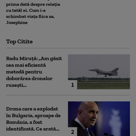
prima dată despre relația
cu tatăl ei. Cum i-a
schimbat viața fiica sa,
Josephine
Top Citite
Radu Miruță: „Am găsit
cea mai eficientă
metodă pentru
doborârea dronelor
1
rusești...
Drona care a explodat
în Bulgaria, aproape de
România, a fost
identificată. Ce arată...
2