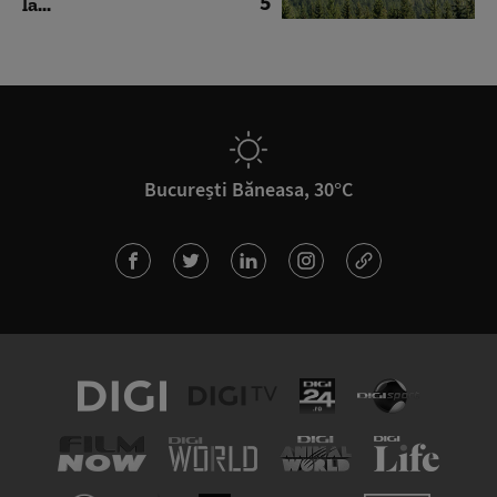
5
la...
București Băneasa, 30°C