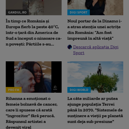
GANDUL.RO
DIGI SPORT
În timp ce România și
Noul portar de la Dinamo i-
Europa fierb la peste 40°C,
a atras atenția unei actrițe
într-o țară din America de
din România: ”Am fost
Sud a început o ninsoare ca-
împreună în altă viață”
n povești: Pârtiile s-au...
Descarcă aplicația Digi
Sport
PRO FM
DIGI WORLD
Rihanna a emoționat o
La câte miliarde ar putea
femeie bolnavă de cancer,
ajunge populația Terrei
care îi spusese că arată
până în 2070. "Sistemele de
"îngrozitor" fără perucă.
susținere a vieții pe planetă
Răspunsul artistei a
sunt deja sub presiune"
devenit viral