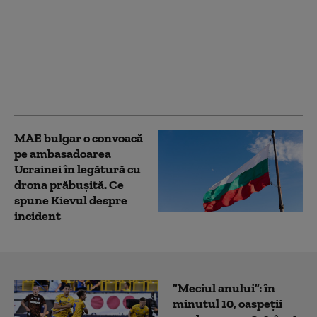
„Am fugit pentru că
știam că o să mor”. Cum
au ajuns medicii,
spitalele și
ambulanțele din
Ucraina ținte ale
dronelor rusești
MAE bulgar o convoacă
pe ambasadoarea
Ucrainei în legătură cu
drona prăbuşită. Ce
spune Kievul despre
incident
”Meciul anului”: în
minutul 10, oaspeții