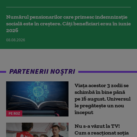
Numărul pensionarilor care primesc indemnizaţie
socială este în creștere. Câți beneficiari erau în iunie
2026
08.08.2026
PARTENERII NOȘTRI
Viața acestor 3 zodii se
schimbă în bine până
pe 16 august. Universul
le pregătește un nou
început
PE ROZ
Nu s-a văzut la TV!
Cum a reacţionat soţia