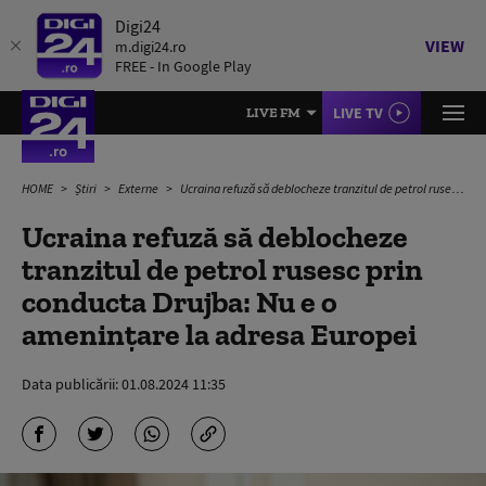
Digi24
VIEW
m.digi24.ro
FREE - In Google Play
LIVE TV
LIVE FM
HOME
Știri
Externe
Ucraina refuză să deblocheze tranzitul de petrol rusesc prin conducta Drujba: Nu e o amenințare la adresa Europei
Ucraina refuză să deblocheze
tranzitul de petrol rusesc prin
conducta Drujba: Nu e o
amenințare la adresa Europei
Data publicării:
01.08.2024 11:35