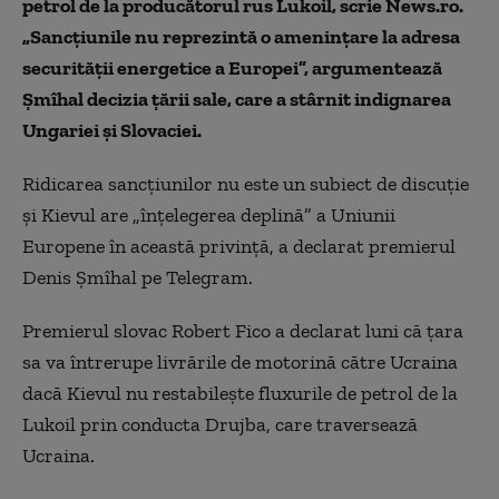
petrol de la producătorul rus Lukoil, scrie News.ro.
„Sancțiunile nu reprezintă o ameninţare la adresa
securităţii energetice a Europei”, argumentează
Şmîhal decizia țării sale, care a stârnit indignarea
Ungariei şi Slovaciei.
Ridicarea sancţiunilor nu este un subiect de discuţie
şi Kievul are „înţelegerea deplină” a Uniunii
Europene în această privinţă, a declarat premierul
Denis Şmîhal pe Telegram.
Premierul slovac Robert Fico a declarat luni că ţara
sa va întrerupe livrările de motorină către Ucraina
dacă Kievul nu restabileşte fluxurile de petrol de la
Lukoil prin conducta Drujba, care traversează
Ucraina.