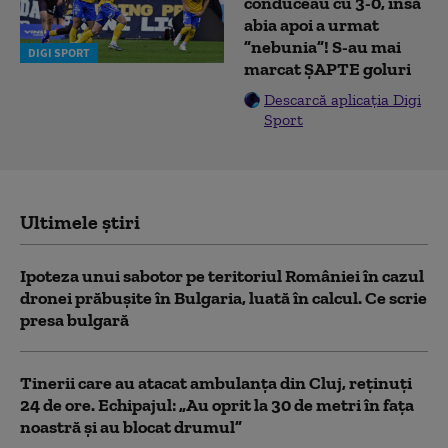
conduceau cu 3-0, însă
abia apoi a urmat
”nebunia”! S-au mai
DIGI SPORT
marcat ȘAPTE goluri
Descarcă aplicația Digi
Sport
Ultimele știri
Ipoteza unui sabotor pe teritoriul României în cazul
dronei prăbușite în Bulgaria, luată în calcul. Ce scrie
presa bulgară
Tinerii care au atacat ambulanța din Cluj, reținuți
24 de ore. Echipajul: „Au oprit la 30 de metri în fața
noastră și au blocat drumul”