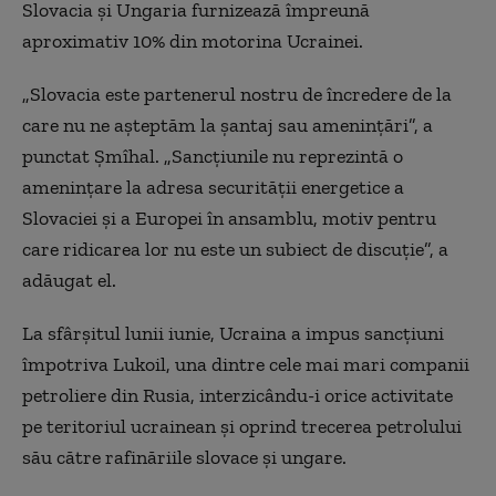
Slovacia şi Ungaria furnizează împreună
aproximativ 10% din motorina Ucrainei.
„Slovacia este partenerul nostru de încredere de la
care nu ne aşteptăm la şantaj sau ameninţări”, a
punctat Şmîhal. „Sancţiunile nu reprezintă o
ameninţare la adresa securităţii energetice a
Slovaciei şi a Europei în ansamblu, motiv pentru
care ridicarea lor nu este un subiect de discuţie”, a
adăugat el.
La sfârşitul lunii iunie, Ucraina a impus sancţiuni
împotriva Lukoil, una dintre cele mai mari companii
petroliere din Rusia, interzicându-i orice activitate
pe teritoriul ucrainean şi oprind trecerea petrolului
său către rafinăriile slovace şi ungare.