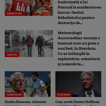
însărcinată a lui
Pascual la accidentarea
horror. Gestul
FANATIK.RO
fotbalistului pentru
doctoriţa de...
Meteorologii
Accuweather anunță o
toamnă cum nu prea a
mai fost, în România.
Ce se întâmplă în
CANCAN
septembrie, octombrie
și noiembrie...
FANATIK.RO
FILM NOW
Ștefan Baiaram, ultimele
Cum arată Dustin Hoffman