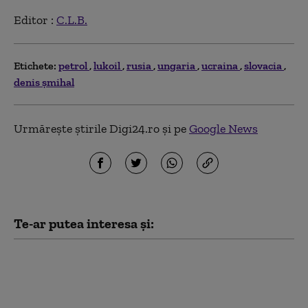
Editor :
C.L.B.
Etichete:
petrol
lukoil
rusia
ungaria
ucraina
slovacia
denis șmihal
Urmărește știrile Digi24.ro și pe
Google News
Te-ar putea interesa și:
Kim Jong Un are mai
mulți bani ca niciodată.
Cât a câștigat din
războiul Rusiei