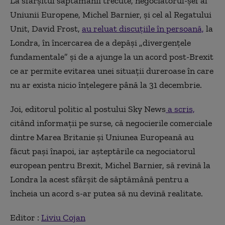
La sfârșitul săptămânii trecute, negociatorul-şef al
Uniunii Europene, Michel Barnier, şi cel al Regatului
Unit, David Frost,
au reluat discuţiile în persoană,
la
Londra, în încercarea de a depăşi „divergenţele
fundamentale” şi de a ajunge la un acord post-Brexit
ce ar permite evitarea unei situaţii dureroase în care
nu ar exista nicio înţelegere până la 31 decembrie.
Joi, editorul politic al postului Sky News
a scris,
citând informații pe surse, că negocierile comerciale
dintre Marea Britanie şi Uniunea Europeană au
făcut pași înapoi, iar aşteptările ca negociatorul
european pentru Brexit, Michel Barnier, să revină la
Londra la acest sfârşit de săptămână pentru a
încheia un acord s-ar putea să nu devină realitate.
Editor :
Liviu Cojan