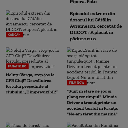
Pipera. Foto
Episodul extrem din
dosarul lui Cătălin
Avramescu, cercetat de
DIICOT: 'A plecat în
CANCAN
pădure cu o
FANATIK.RO
Neluțu Varga, stop-joc la
CFR Cluj!? Dezvăluirea
FILM NOW
fostului președinte al
"Sunt în stare de șoc și
clubului: „E imprevizibil!”
plâng tot timpul". Minnie
Driver a trecut printr-un
accident teribil în Franța:
"Ne-am târât din mașină"