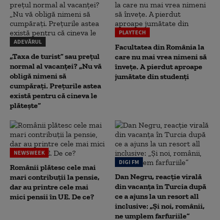
PLAYTECH
ADEVĂRUL
Facultatea din România la
„Taxa de turist” sau prețul
care nu mai vrea nimeni să
normal al vacanței? „Nu vă
înveţe. A pierdut aproape
obligă nimeni să
jumătate din studenţi
cumpărați. Prețurile astea
există pentru că cineva le
plătește”
NEWSWEEK
DIGI FM
Românii plătesc cele mai
Dan Negru, reacție virală
mari contribuții la pensie,
din vacanța în Turcia după
dar au printre cele mai
ce a ajuns la un resort all
mici pensii în UE. De ce?
inclusive: „Și noi, românii,
ne umplem farfuriile”