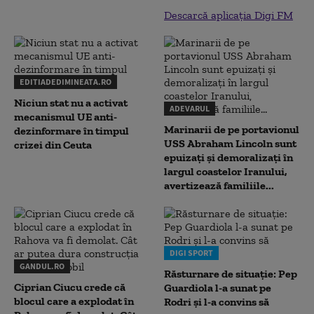
Descarcă aplicația Digi FM
EDITIADEDIMINEATA.RO
Niciun stat nu a activat
ADEVARUL
mecanismul UE anti-
Marinarii de pe portavionul
dezinformare în timpul
USS Abraham Lincoln sunt
crizei din Ceuta
epuizați și demoralizați în
largul coastelor Iranului,
avertizează familiile...
DIGI SPORT
GANDUL.RO
Răsturnare de situație: Pep
Ciprian Ciucu crede că
Guardiola l-a sunat pe
blocul care a explodat în
Rodri și l-a convins să