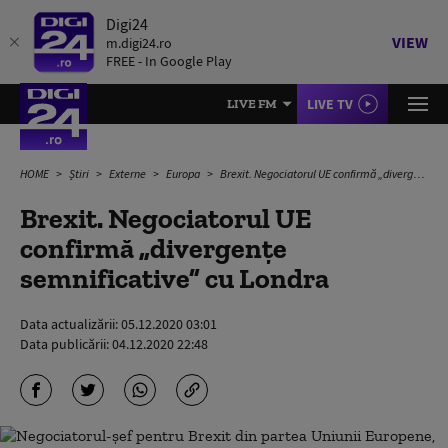
Digi24
VIEW
m.digi24.ro
FREE - In Google Play
LIVE TV
LIVE FM
HOME
Știri
Externe
Europa
Brexit. Negociatorul UE confirmă „divergenţe semnificative” cu Londra
Brexit. Negociatorul UE
confirmă „divergenţe
semnificative” cu Londra
Data actualizării:
05.12.2020 03:01
Data publicării:
04.12.2020 22:48