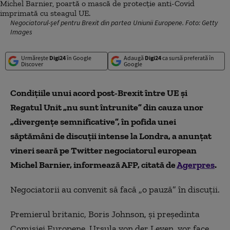
Negociatorul-șef pentru Brexit din partea Uniunii Europene. Foto: Getty
Images
Urmărește
Digi24
în Google
Adaugă
Digi24
ca sursă preferată în
Discover
Google
Condiţiile unui acord post-Brexit între UE şi
Regatul Unit „nu sunt întrunite” din cauza unor
„divergenţe semnificative”, în pofida unei
săptămâni de discuţii intense la Londra, a anunţat
vineri seară pe Twitter negociatorul european
Michel Barnier, informează AFP, citată de
Agerpres
.
Negociatorii au convenit să facă „o pauză” în discuţii.
Premierul britanic, Boris Johnson, şi preşedinta
Comisiei Europene, Ursula von der Leyen, vor face