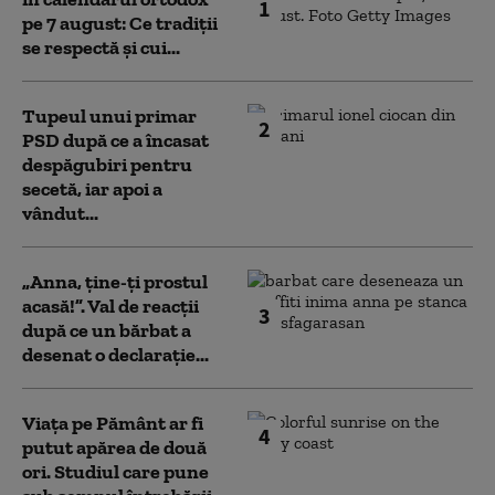
1
pe 7 august: Ce tradiții
se respectă și cui...
Tupeul unui primar
2
PSD după ce a încasat
despăgubiri pentru
secetă, iar apoi a
vândut...
„Anna, ţine-ţi prostul
acasă!”. Val de reacții
3
după ce un bărbat a
desenat o declarație...
Viața pe Pământ ar fi
4
putut apărea de două
ori. Studiul care pune