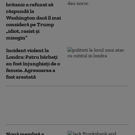
britanic a refuzat să
răspundă la
Washington dacă îl mai
consideră pe Trump
„idiot, rasist şi
misogin”
Incident violent la
Londra: Patru bărbaţi
au fost înjunghiaţi de o
femeie. Agresoarea a
fost arestată
Nou val de fake news
lansat de Rusia
împotriva aderării
Ucrainei la UE
Nouă membră a