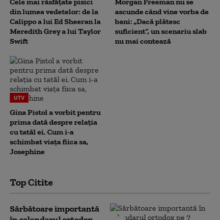
Cele mai răsfățate pisici
Morgan Freeman nu se
din lumea vedetelor: de la
ascunde când vine vorba de
Calippo a lui Ed Sheeran la
bani: „Dacă plătesc
Meredith Grey a lui Taylor
suficient”, un scenariu slab
Swift
nu mai contează
UTV
Gina Pistol a vorbit pentru
prima dată despre relația
cu tatăl ei. Cum i-a
schimbat viața fiica sa,
Josephine
Top Citite
Sărbătoare importantă
în calendarul ortodox