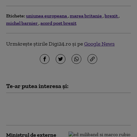
Etichete:
uniunea europeana
marea britanie
brexit
michel barnier
acord post brexit
Urmărește știrile Digi24.ro și pe
Google News
Te-ar putea interesa și:
Sondaj european. Care sunt
principalele nemulțumiri ale
românilor
Ministrul de externe