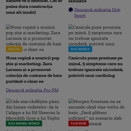
Rahova va fi demolat. Cât ar
semneze
putea dura construcția
Descarcă aplicația Digi
unui alt imobil
Sport
PRO FM
DIGI WORLD
Noua regină a muzicii pop
Canicula pune presiune pe
știe și marketing. Zara
inimă. 5 simptome care nu
Larsson și-a promovat
trebuie ignorate niciodată,
colecția de costume de baie
potrivit unui cardiolog
purtând-o chiar ea
Descarcă aplicația Pro FM
DIGI ANIMAL WORLD
FILM NOW