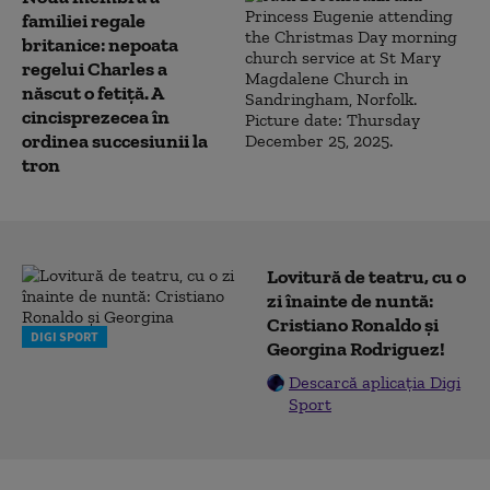
familiei regale
britanice: nepoata
regelui Charles a
născut o fetiță. A
cincisprezecea în
ordinea succesiunii la
tron
Lovitură de teatru, cu o
zi înainte de nuntă:
Cristiano Ronaldo și
DIGI SPORT
Georgina Rodriguez!
Descarcă aplicația Digi
Sport