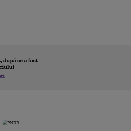
 după ce a fost
ciului
ort