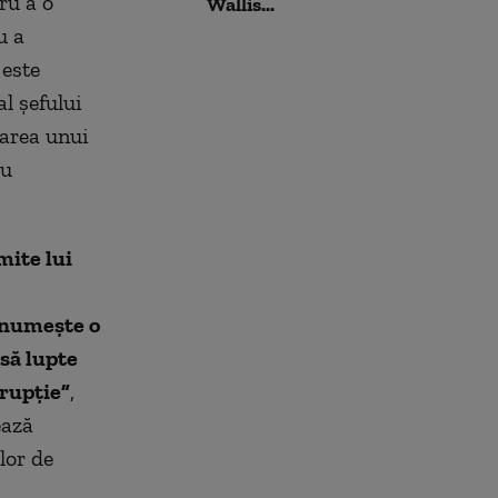
ru a o
Wallis...
u a
 este
l şefului
marea unui
ău
mite lui
l numeşte o
 să lupte
orupţie”
,
ează
lor de