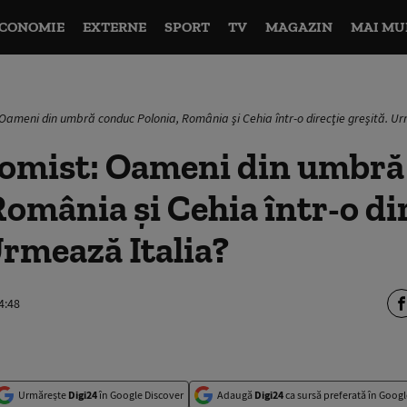
CONOMIE
EXTERNE
SPORT
TV
MAGAZIN
MAI MU
Oameni din umbră conduc Polonia, România şi Cehia într-o direcţie greşită. Ur
omist: Oameni din umbră
România şi Cehia într-o di
Urmează Italia?
4:48
Urmărește
Digi24
în Google Discover
Adaugă
Digi24
ca sursă preferată în Googl