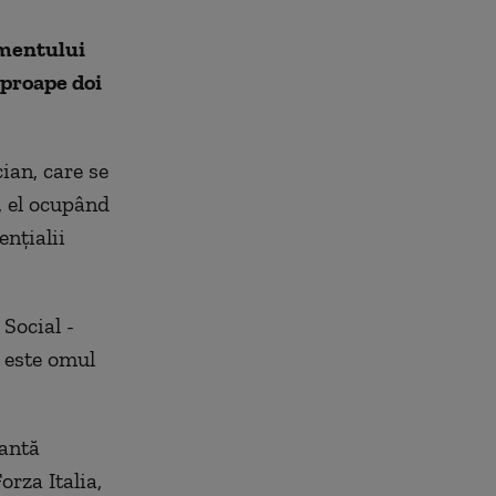
amentului
aproape doi
ian, care se
, el ocupând
nţialii
 Social -
 este omul
iantă
orza Italia,