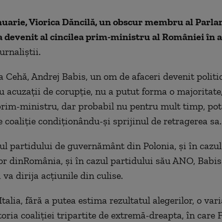
anuarie, Viorica Dăncilă, un obscur membru al Parl
 devenit al cincilea prim-ministru al României în 
jurnaliştii.
a Cehă, Andrej Babis, un om de afaceri devenit politic
u acuzaţii de corupţie, nu a putut forma o majoritate
prim-ministru, dar probabil nu pentru mult timp, pote
 coaliţie condiţionându-şi sprijinul de retragerea sa.
zul partidului de guvernământ din Polonia, şi în cazul
r dinRomânia, şi în cazul partidului său ANO, Babis
 va dirija acţiunile din culise.
talia, fără a putea estima rezultatul alegerilor, o var
ria coaliţiei tripartite de extremă-dreapta, în care F