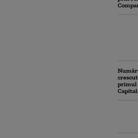
Compara
Discuți
pentru 
perman
echilib
cu Rusi
Numărul
crescut
primul
Capita
Nave de
la supr
nivelul