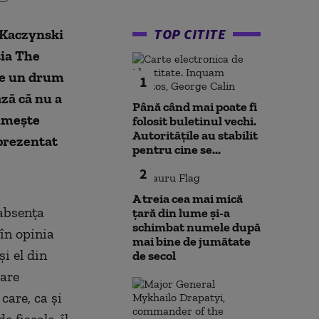
TOP CITITE
 Kaczynski
ţia The
pe un drum
1
ză că nu a
Până când mai poate fi
numeşte
folosit buletinul vechi.
Autoritățile au stabilit
 prezentat
pentru cine se...
2
A treia cea mai mică
 absenţa
țară din lume și-a
schimbat numele după
 în opinia
mai bine de jumătate
i el din
de secol
care
care, ca şi