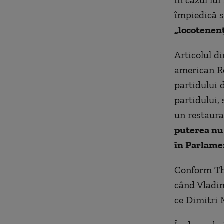
în cazul lu
împiedică s
„locotenenţi
Articolul d
american Re
partidului d
partidului, 
un restaura
puterea nu 
în Parlame
Conform The
când Vladim
ce Dimitri 