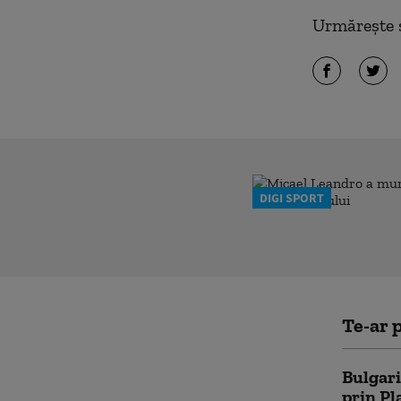
Urmărește ș
DIGI SPORT
Te-ar p
Bulgari
prin Pl