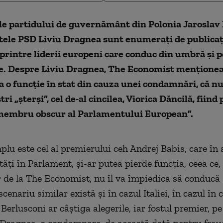
le partidului de guvernământ din Polonia Jaroslav
ntele PSD Liviu Dragnea sunt enumeraţi de publica
printre liderii europeni care conduc din umbră şi 
ile. Despre Liviu Dragnea, The Economist menţionea
 o funcţie în stat din cauza unei condamnări, că 
i „şterşi”, cel de-al cincilea, Viorica Dăncilă, fiind
membru obscur al Parlamentului European”.
plu este cel al premierului ceh Andrej Babis, care în
ăţi în Parlament, şi-ar putea pierde funcţia, ceea ce,
or de la The Economist, nu îl va împiedica să conducă ş
enariu similar există şi în cazul Italiei, în cazul în 
 Berlusconi ar câştiga alegerile, iar fostul premier, pe 