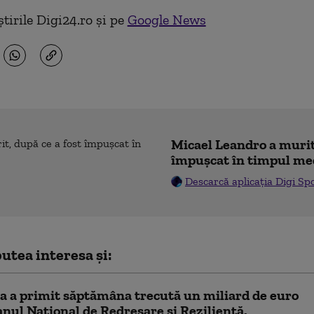
tirile Digi24.ro și pe
Google News
Micael Leandro a murit,
împușcat în timpul me
Descarcă aplicația Digi Sp
utea interesa și:
a a primit săptămâna trecută un miliard de euro
anul Naţional de Redresare şi Rezilienţă.