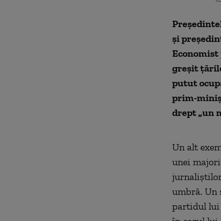
Preşedinte
şi preşedi
Economist 
greşit ţăr
putut ocupa
prim-miniştr
drept „un 
Un alt exem
unei majorit
jurnaliştil
umbră. Un sc
partidul lui