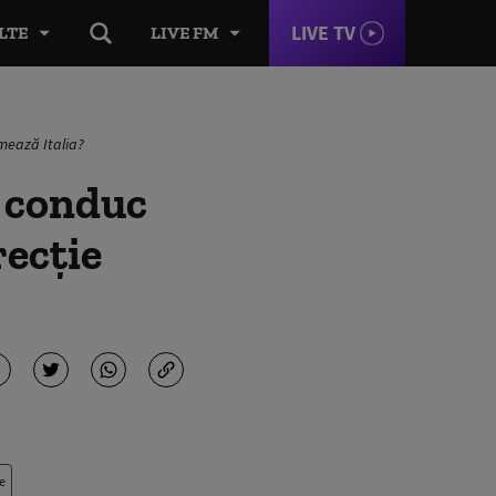
LIVE TV
LTE
LIVE FM
mează Italia?
 conduc
recţie
e