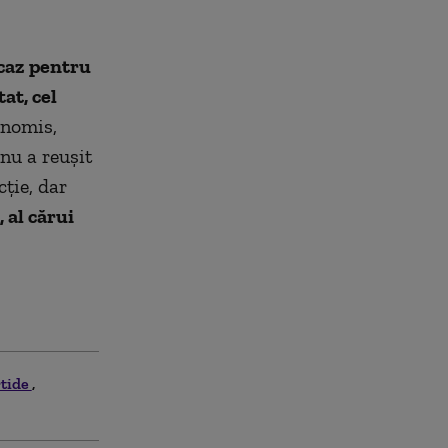
 caz pentru
at, cel
onomis,
nu a reuşit
ţie, dar
 al cărui
rtide