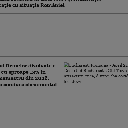
ție cu situația României
i avansate Polonia-SUA
baze militare
ente: cum se schimbă
rul de forțe la granița
a
 firmelor dizolvate a
 cu aproape 13% în
 semestru din 2026.
la conduce clasamentul
 război naziste scufundate ies
afață pe Dunăre, pe măsură ce
 apei scade la minime record