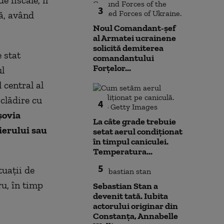
 fiscale, îl
3
ă, având
Noul Comandant-șef
al Armatei ucrainene
solicită demiterea
 stat
comandantului
Forțelor...
ul
 central al
 clădire cu
4
şovia
La câte grade trebuie
ierului sau
setat aerul condiționat
în timpul caniculei.
Temperatura...
5
tuaţii de
u, în timp
Sebastian Stan a
devenit tată. Iubita
actorului originar din
Constanța, Annabelle