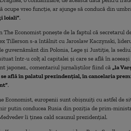
i Dragnea, o condamnare, de această dată pentru fraude
ă ocupe vreo funcţie, ar ajunge să conducă din umbr
 loiali”
.
in The Economist poneşte de la faptul că secretarul de
x Tillerson s-a întâlnit cu Jaroslaw Kaczynski, lider
e guvernământ din Polonia, Lege şi Justiţie, la sediul
situat într-u colţ al capitalei şi care se află în aceeaşi
nt japonez., comentariul jurnaliştilor fiind că
„la Var
se află în palatul prezindenţial, în cancelaria prem
nt”
.
 Economist, europenii sunt obişnuiţi cu astfel de si
ir putin conducea Rusia din poziţia de prim-ministr
Medvedev îi ţinea cald scaunul prezidenţial.