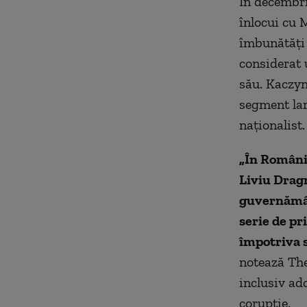
În decembri
înlocui cu 
îmbunătăţi 
considerat 
său. Kaczyn
segment lar
naţionalist.
„În România
Liviu Dragn
guvernământ
serie de pr
împotriva s
notează The
inclusiv ado
corupţie.