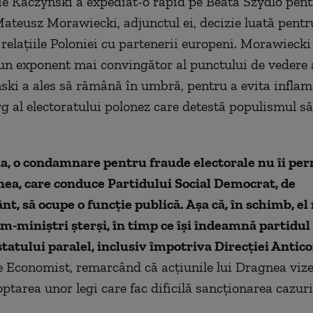
e Kaczynski a expediat-o rapid pe Beata Szydlo pent
Mateusz Morawiecki, adjunctul ei, decizie luată pentr
relaţiile Poloniei cu partenerii europeni. Morawiecki
un exponent mai convingător al punctului de vedere a
ski a ales să rămână în umbră, pentru a evita infla
g al electoratului polonez care detestă populismul s
, o condamnare pentru fraude electorale nu îi per
ea, care conduce Partidului Social Democrat, de
, să ocupe o funcţie publică. Aşa că, în schimb, e
im-miniştri şterşi, în timp ce îşi îndeamnă partidul
tatului paralel, inclusiv împotriva Direcţiei Antic
 Economist, remarcând că acţiunile lui Dragnea viz
ptarea unor legi care fac dificilă sancţionarea cazuri