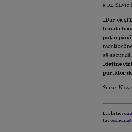
a lui Silvi
„Dar, ca şi
fraudă fisca
puţin până 
menţionându
să ascundă 
„deţine vir
purtător de
Sursa: News
Etichete:
rom
the economis