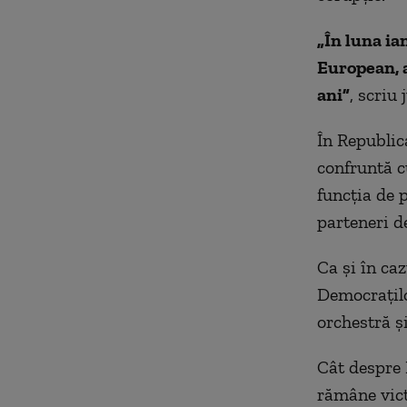
„În luna i
European, a
ani”
, scriu 
În Republic
confruntă c
funcţia de 
parteneri de
Ca şi în ca
Democraţilo
orchestră şi
Cât despre I
rămâne victo