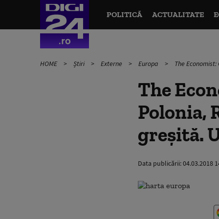
POLITICĂ
ACTUALITATE
E
HOME
Știri
Externe
Europa
The Economist: 
The Econ
Polonia, 
greşită. 
Data publicării:
04.03.2018 1