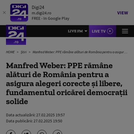
Digi24
VIEW
m.digi24.ro
FREE - In Google Play
LIVE TV
LIVE FM
HOME
Știri
Manfred Weber: PPE rămâne alături de România pentru a asigura alegeri corecte și libere, fundamentul oricărei democrații solide
Manfred Weber: PPE rămâne
alături de România pentru a
asigura alegeri corecte și libere,
fundamentul oricărei democrații
solide
Data actualizării:
27.02.2025 19:57
Data publicării:
27.02.2025 19:50