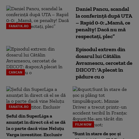
Daniel Pancu, scandal
la conferință după UTA
– Rapid 0-0: „Mamă, ce
FANATIK.RO
penalty! Dacă nu mă
respectați, plec”
Episodul extrem din
dosarul lui Cătălin
Avramescu, cercetat de
DIICOT: 'A plecat în
CANCAN
pădure cu o
FANATIK.RO
Șeful din SuperLiga a
anunțat în direct că el se dă
FILM NOW
la o parte dacă vine Neluțu
"Sunt în stare de șoc și
Varga investitor. Exclusiv