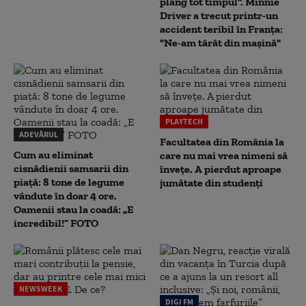
plâng tot timpul". Minnie
Driver a trecut printr-un
accident teribil în Franța:
"Ne-am târât din mașină"
PLAYTECH
ADEVĂRUL
Facultatea din România la
Cum au eliminat
care nu mai vrea nimeni să
cisnădienii samsarii din
înveţe. A pierdut aproape
piață: 8 tone de legume
jumătate din studenţi
vândute în doar 4 ore.
Oamenii stau la coadă: „E
incredibil!” FOTO
NEWSWEEK
DIGI FM