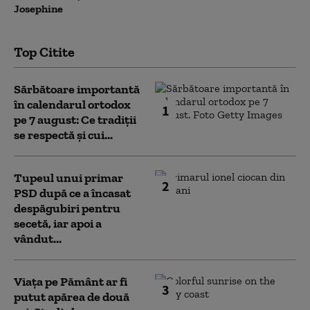
Josephine
Top Citite
Sărbătoare importantă
în calendarul ortodox
1
pe 7 august: Ce tradiții
se respectă și cui...
Tupeul unui primar
2
PSD după ce a încasat
despăgubiri pentru
secetă, iar apoi a
vândut...
Viața pe Pământ ar fi
3
putut apărea de două