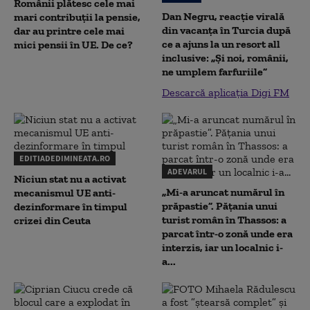
Românii plătesc cele mai
Dan Negru, reacție virală
mari contribuții la pensie,
din vacanța în Turcia după
dar au printre cele mai
ce a ajuns la un resort all
mici pensii în UE. De ce?
inclusive: „Și noi, românii,
ne umplem farfuriile”
Descarcă aplicația Digi FM
EDITIADEDIMINEATA.RO
ADEVARUL
Niciun stat nu a activat
„Mi-a aruncat numărul în
mecanismul UE anti-
prăpastie”. Pățania unui
dezinformare în timpul
turist român în Thassos: a
crizei din Ceuta
parcat într-o zonă unde era
interzis, iar un localnic i-
a...