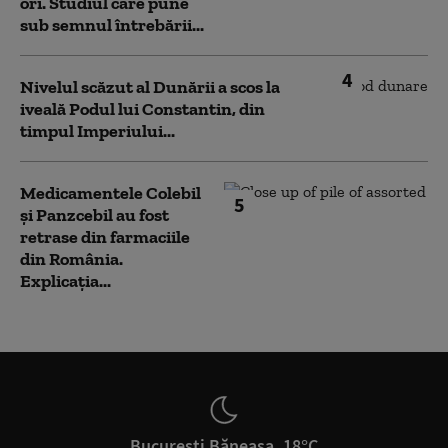
ori. Studiul care pune
sub semnul întrebării...
4
Nivelul scăzut al Dunării a scos la
iveală Podul lui Constantin, din
timpul Imperiului...
Medicamentele Colebil
5
și Panzcebil au fost
retrase din farmaciile
din România.
Explicația...
București Băneasa, 18°C