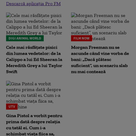
Descarcă aplicația Pro FM
DIGI ANIMAL WORLD
FILM NOW
Cele mai răsfățate pisici
Morgan Freeman nu se
din lumea vedetelor: de la
ascunde când vine vorba de
Calippo a lui Ed Sheeran la
bani: „Dacă plătesc
Meredith Grey a lui Taylor
suficient”, un scenariu slab
Swift
nu mai contează
UTV
Gina Pistol a vorbit pentru
prima dată despre relația
cu tatăl ei. Cum i-a
schimbat viața fiica sa,