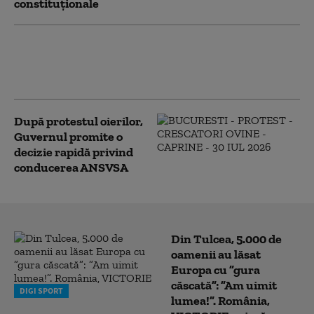
constituționale
Călin Georgescu critică ideea
adoptării monedei euro, după
anunțul lui Nicușor Dan
După protestul oierilor,
Guvernul promite o
decizie rapidă privind
conducerea ANSVSA
Din Tulcea, 5.000 de
oamenii au lăsat
Europa cu ”gura
căscată”: ”Am uimit
DIGI SPORT
lumea!”. România,