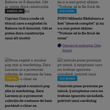
GANDUL.RO
DIGI SPORT
Ciprian Ciucu crede că
FOTO Mihaela Rădulescu a
blocul care a explodat în
fost ”ștearsă complet” și nu
Rahova va fi demolat. Cât ar
s-a mai putut abține:
putea dura construcția
”Trebuie să le fie frică de
unui alt imobil
mine”
Descarcă aplicația Digi
Sport
PRO FM
DIGI WORLD
Noua regină a muzicii pop
Canicula pune presiune pe
știe și marketing. Zara
inimă. 5 simptome care nu
Larsson și-a promovat
trebuie ignorate niciodată,
colecția de costume de baie
potrivit unui cardiolog
purtând-o chiar ea