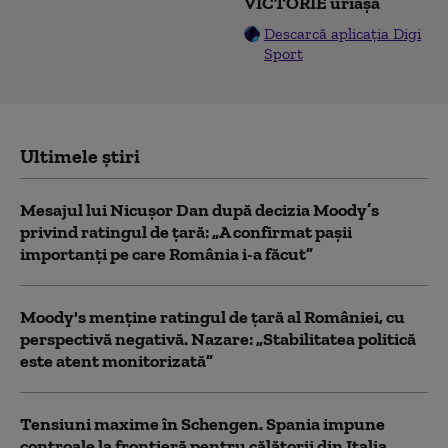
VICTORIE uriașă
Descarcă aplicația Digi
Sport
Ultimele știri
Mesajul lui Nicușor Dan după decizia Moody’s
privind ratingul de țară: „A confirmat pașii
importanți pe care România i-a făcut”
Moody's menține ratingul de țară al României, cu
perspectivă negativă. Nazare: „Stabilitatea politică
este atent monitorizată”
Tensiuni maxime în Schengen. Spania impune
controale la frontieră pentru călătorii din Italia,