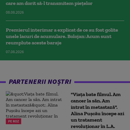
care am dorit să-l transmitem piețelor
08.08.2026
Premierul interimar a explicat de ce au fost golite
unele lacuri de acumulare. Bolojan: Acum sunt
reumplute aceste baraje
07.08.2026
PARTENERII NOȘTRI
"Viața bate filmul. Am
cancer la sân. Am
intrat în metastază".
Alina Pușcău începe azi
un tratament
PE ROZ
revoluționar în L.A.