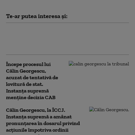
Te-ar putea interesa și:
Dan Dungaciu: „În AUR există simpatizanți
ai lui Călin Georgescu”. Ce spune despre
finanțarea manifestațiilor fostului candidat
Începe procesul lui
Călin Georgescu,
acuzat de tentativă de
lovitură de stat.
Instanța supremă
menține decizia CAB
Călin Georgescu, la ÎCCJ.
Instanța supremă a amânat
pronunțarea în dosarul privind
acțiunile împotriva ordinii