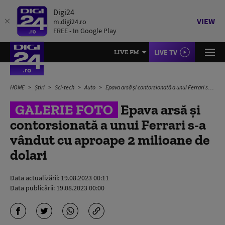
Digi24
VIEW
m.digi24.ro
FREE - In Google Play
LIVE TV
LIVE FM
HOME
Știri
Sci-tech
Auto
Epava arsă și contorsionată a unui Ferrari s-a vândut cu aproape 2 milioane de dolari
GALERIE FOTO
Epava arsă și
contorsionată a unui Ferrari s-a
vândut cu aproape 2 milioane de
dolari
Data actualizării:
19.08.2023 00:11
Data publicării:
19.08.2023 00:00