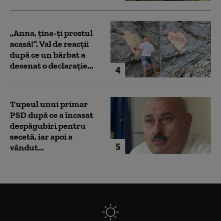
„Anna, ţine-ţi prostul
acasă!”. Val de reacții
după ce un bărbat a
desenat o declarație...
4
Tupeul unui primar
PSD după ce a încasat
despăgubiri pentru
secetă, iar apoi a
5
vândut...