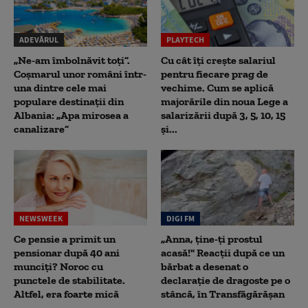
ADEVĂRUL
PLAYTECH
„Ne-am îmbolnăvit toți”.
Cu cât îți crește salariul
Coșmarul unor români într-
pentru fiecare prag de
una dintre cele mai
vechime. Cum se aplică
populare destinații din
majorările din noua Lege a
Albania: „Apa mirosea a
salarizării după 3, 5, 10, 15
canalizare”
și...
NEWSWEEK
DIGI FM
Ce pensie a primit un
„Anna, ţine-ţi prostul
pensionar după 40 ani
acasă!" Reacţii după ce un
munciți? Noroc cu
bărbat a desenat o
punctele de stabilitate.
declaraţie de dragoste pe o
Altfel, era foarte mică
stâncă, în Transfăgărăşan