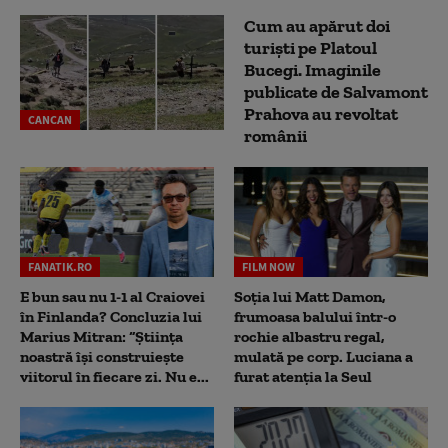
Cum au apărut doi
turiști pe Platoul
Bucegi. Imaginile
publicate de Salvamont
Prahova au revoltat
CANCAN
românii
FANATIK.RO
FILM NOW
E bun sau nu 1-1 al Craiovei
Soția lui Matt Damon,
în Finlanda? Concluzia lui
frumoasa balului într-o
Marius Mitran: “Știința
rochie albastru regal,
noastră își construiește
mulată pe corp. Luciana a
viitorul în fiecare zi. Nu e...
furat atenția la Seul