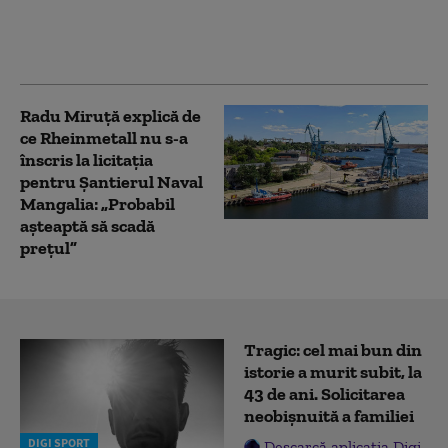
colecționari la licitație.
S-a vândut cu o sumă
record
Radu Miruță explică de
ce Rheinmetall nu s-a
înscris la licitația
pentru Șantierul Naval
Mangalia: „Probabil
așteaptă să scadă
prețul”
Tragic: cel mai bun din
istorie a murit subit, la
43 de ani. Solicitarea
neobișnuită a familiei
DIGI SPORT
Descarcă aplicația Digi