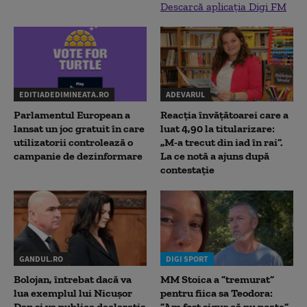
Descarcă aplicația Digi FM
EDITIADEDIMINEATA.RO
ADEVARUL
Parlamentul European a
Reacția învățătoarei care a
lansat un joc gratuit în care
luat 4,90 la titularizare:
utilizatorii controlează o
„M-a trecut din iad în rai”.
campanie de dezinformare
La ce notă a ajuns după
contestație
GANDUL.RO
DIGI SPORT
Bolojan, întrebat dacă va
MM Stoica a ”tremurat”
lua exemplul lui Nicușor
pentru fiica sa Teodora:
Dan și va publica declarația
”Am fost sigur că nu poate”