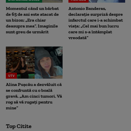
Momentul când un bărbat
Antonio Banderas,
de 65 de ani este atacat de
declarație surpriză despre
un bizon: „Era chiar
infarctul care i-a schimbat
deasupra mea”. Imaginile
viața: „Cel mai bun lucru
sunt greu de urmărit
care mi s-a întâmplat
vreodată”
UTV
Alina Pușcău a dezvăluit că
se confruntă cu o boală
gravă. „Am cinci tumori. Vă
rog să vă rugați pentru
mine”
Top Citite