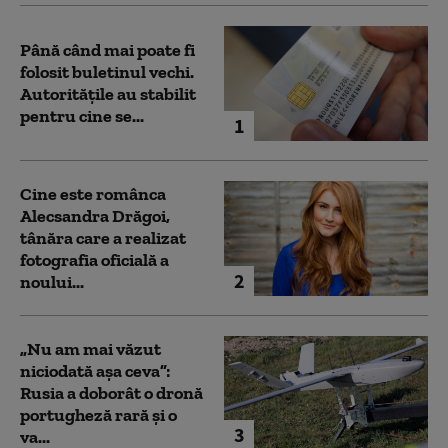
Până când mai poate fi
folosit buletinul vechi.
Autoritățile au stabilit
pentru cine se...
1
Cine este românca
Alecsandra Drăgoi,
tânăra care a realizat
fotografia oficială a
2
noului...
„Nu am mai văzut
niciodată așa ceva”:
Rusia a doborât o dronă
portugheză rară și o
3
va...