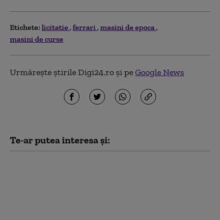
Etichete:
licitatie
ferrari
masini de epoca
masini de curse
Urmărește știrile Digi24.ro și pe
Google News
Te-ar putea interesa și:
Moscova vinde
diamante din fondul de
stat. Licitație rară pe
fondul crizei bugetare
provocate de