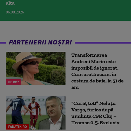
alta
06.08.2026
PARTENERII NOȘTRI
Transformarea
Andreei Marin este
imposibil de ignorat.
Cum arată acum, în
costum de baie, la 51 de
PE ROZ
ani
“Curăț tot!” Neluțu
Varga, furios după
umilința CFR Cluj –
Tromso 0-5. Exclusiv
FANATIK.RO