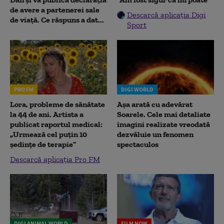
de avere a partenerei sale
Descarcă aplicația Digi
de viață. Ce răspuns a dat...
Sport
PRO FM
DIGI WORLD
Lora, probleme de sănătate
Așa arată cu adevărat
la 44 de ani. Artista a
Soarele. Cele mai detaliate
publicat raportul medical:
imagini realizate vreodată
„Urmează cel puțin 10
dezvăluie un fenomen
ședințe de terapie”
spectaculos
Descarcă aplicația Pro FM
DIGI ANIMAL WORLD
FILM NOW