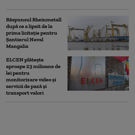
cheltuielile de război
Răspunsul Rheinmetall
după ce a lipsit de la
prima licitație pentru
Șantierul Naval
Mangalia
ELCEN plăteşte
aproape 23 milioane de
lei pentru
monitorizare video şi
servicii de pază şi
transport valori
Obiectul purtat de
Jensen Huang, șeful
Nvidia, pentru care s-
au luptat zeci de