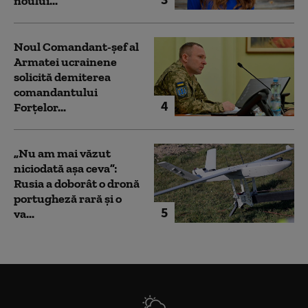
noului...
Noul Comandant-șef al
Armatei ucrainene
solicită demiterea
comandantului
4
Forțelor...
„Nu am mai văzut
niciodată așa ceva”:
Rusia a doborât o dronă
portugheză rară și o
5
va...