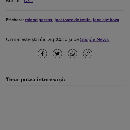
Editor :
D.C.
Etichete:
roland garros
jucatoare de tenis
iana sizikova
Urmărește știrile Digi24.ro și pe
Google News
Te-ar putea interesa și:
Jaqueline Cristian,
nevoită să se opereze.
Ce a spus despre
recuperarea de după
intervenția
chirurgicală