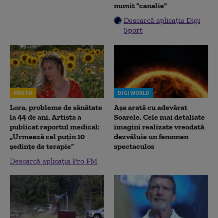
numit "canalie"
Descarcă aplicația Digi
Sport
PRO FM
DIGI WORLD
Lora, probleme de sănătate
Așa arată cu adevărat
la 44 de ani. Artista a
Soarele. Cele mai detaliate
publicat raportul medical:
imagini realizate vreodată
„Urmează cel puțin 10
dezvăluie un fenomen
ședințe de terapie”
spectaculos
Descarcă aplicația Pro FM