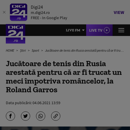
Digi24
VIEW
m.digi24.ro
FREE - In Google Play
LIVE TV
LIVE FM
HOME
Știri
Sport
Jucătoare de tenis din Rusia arestată pentru că ar fi trucat un meci împotriva româncelor, la Roland Garros
Jucătoare de tenis din Rusia
arestată pentru că ar fi trucat un
meci împotriva româncelor, la
Roland Garros
Data publicării:
04.06.2021 13:59