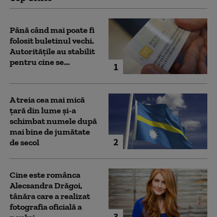
Până când mai poate fi
folosit buletinul vechi.
Autoritățile au stabilit
pentru cine se...
1
A treia cea mai mică
țară din lume și-a
schimbat numele după
mai bine de jumătate
2
de secol
Cine este românca
Alecsandra Drăgoi,
tânăra care a realizat
fotografia oficială a
3