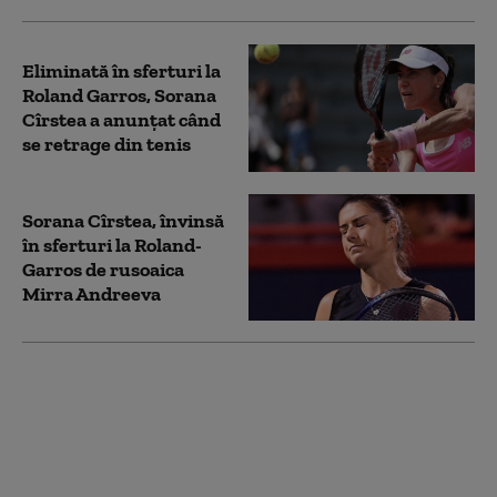
Eliminată în sferturi la
Roland Garros, Sorana
Cîrstea a anunțat când
se retrage din tenis
Sorana Cîrstea, învinsă
în sferturi la Roland-
Garros de rusoaica
Mirra Andreeva
Sorana Cîrstea joacă
marţi cu Mirra
Andreeva pentru un
loc în semifinale la
Roland-Garros. Ora la