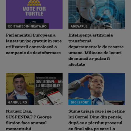
EDITIADEDIMINEATA.RO
ADEVARUL
Parlamentul European a
Inteligența artificială
lansat un joc gratuit în care
transformă
utilizatorii controlează o
departamentele de resurse
campanie de dezinformare
umane. Milioane de locuri
de muncă ar putea fi
afectate
GANDUL.RO
DIGI SPORT
Nicușor Dan,
Suma uriașă care i se reține
SUSPENDAT!? George
lui Cornel Dinu din pensie,
Simion face anunțul
după ce a pierdut procesul
momentului
cu finul său, pe care l-a