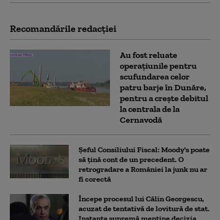
Recomandările redacţiei
Au fost reluate
operațiunile pentru
scufundarea celor
patru barje în Dunăre,
pentru a crește debitul
la centrala de la
Cernavodă
Șeful Consiliului Fiscal: Moody's poate
să țină cont de un precedent. O
retrogradare a României la junk nu ar
fi corectă
Începe procesul lui Călin Georgescu,
acuzat de tentativă de lovitură de stat.
Instanța supremă menține decizia