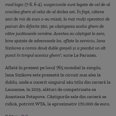
mod logic (7-6, 6-4), suspiciunile sunt legate de cel de-al
cincilea ghem al celui de-al doilea set. În fapt, câteva
zeci de mii de euro s-au mizat, la mai mulţi operatori de
pariuri din diferite ţări, pe câştigarea acelui ghem de
către jucătoarele române. Acestea au câştigat la zero,
bine ajutate de adversarele lor, aflate la serviciu. Iana
Sizikova a comis două duble greşeli şi a pierdut un alt
punct în timpul acestui ghem",
scrie Le Parisien.
Aflată în prezent pe locul 765 mondial la simplu,
Iana Sizikova este prezentă în circuit mai ales la
dublu, unde a cucerit singurul său titlu din carieră la
Lausanne, în 2019, alături de compatrioata sa
Anastasia Potapova. Câştigurile sale din carieră se
ridică, potrivit WTA, la aproximativ 170.000 de euro.