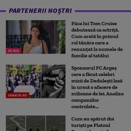
PARTENERII NOȘTRI
Fiica lui Tom Cruise
debutează ca actriță.
Cum arată în primul
rol tânăra care a
renunțat la numele de
PE ROZ
familie al tatălui
Sponsorul FC Argeș
care a făcut celebri
micii de Dedulești lasă
în urmă o afacere de
milioane de lei. Analiza
FANATIK.RO
companiilor
controlate...
Cum au apărut doi
turiști pe Platoul