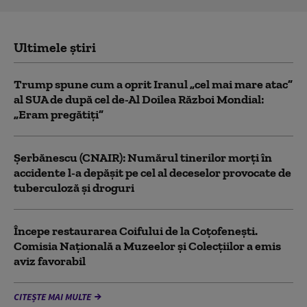
Ultimele știri
Trump spune cum a oprit Iranul „cel mai mare atac”
al SUA de după cel de-Al Doilea Război Mondial:
„Eram pregătiți”
Şerbănescu (CNAIR): Numărul tinerilor morţi în
accidente l-a depăşit pe cel al deceselor provocate de
tuberculoză şi droguri
Începe restaurarea Coifului de la Coțofenești.
Comisia Naţională a Muzeelor şi Colecţiilor a emis
aviz favorabil
CITEȘTE MAI MULTE