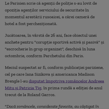
Le Parisien scrie că agenţii de poliţie s-au lovit de
opoziţia agenţilor serviciului de securitate în
momentul arestării rusoaicei, a cărei cameră de
hotel a fost percheziţionată.
Jucătoarea, în vârstă de 26 ani, face obiectul unei
anchete pentru "corupţie sportivă activă şi pasivă" şi
"escrocherie în grup organizat", deschisă în luna
octombrie, conform Parchetului din Paris.
Meciul suspectat ar fi, conform publicaţiei pariziene,
cel pe care Iana Sizikova şi americanca Madison
Brengle l-au
disputat împotriva româncelor Andreea
Mitu şi Patricia Ţig
, în prima rundă a ediţiei de anul
trecut de la Roland Garros.
"
Dacă româncele, considerate favorite, au câştigat în