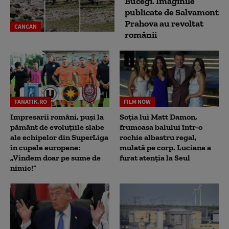
Bucegi. Imaginile
publicate de Salvamont
Prahova au revoltat
CANCAN
românii
FANATIK.RO
FILM NOW
Impresarii români, puși la
Soția lui Matt Damon,
pământ de evoluțiile slabe
frumoasa balului într-o
ale echipelor din SuperLiga
rochie albastru regal,
în cupele europene:
mulată pe corp. Luciana a
„Vindem doar pe sume de
furat atenția la Seul
nimic!”