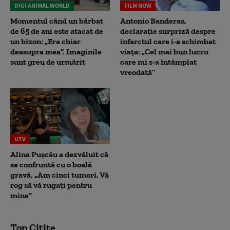
DIGI ANIMAL WORLD
FILM NOW
Momentul când un bărbat
Antonio Banderas,
de 65 de ani este atacat de
declarație surpriză despre
un bizon: „Era chiar
infarctul care i-a schimbat
deasupra mea”. Imaginile
viața: „Cel mai bun lucru
sunt greu de urmărit
care mi s-a întâmplat
vreodată”
UTV
Alina Pușcău a dezvăluit că
se confruntă cu o boală
gravă. „Am cinci tumori. Vă
rog să vă rugați pentru
mine”
Top Citite