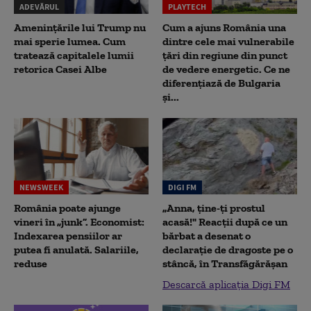
ADEVĂRUL
PLAYTECH
Amenințările lui Trump nu
Cum a ajuns România una
mai sperie lumea. Cum
dintre cele mai vulnerabile
tratează capitalele lumii
țări din regiune din punct
retorica Casei Albe
de vedere energetic. Ce ne
diferențiază de Bulgaria
și...
NEWSWEEK
DIGI FM
România poate ajunge
„Anna, ţine-ţi prostul
vineri în „junk”. Economist:
acasă!" Reacţii după ce un
Indexarea pensiilor ar
bărbat a desenat o
putea fi anulată. Salariile,
declaraţie de dragoste pe o
reduse
stâncă, în Transfăgărăşan
Descarcă aplicația Digi FM