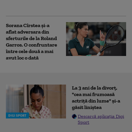
care este programată
partida
Sorana Cîrstea și-a
aflat adversara din
sferturile de la Roland
Garros. O confruntare
între cele două a mai
avut loc o dată
La 3 ani de la divorț,
"cea mai frumoasă
actriță din lume" și-a
găsit liniștea
DIGI SPORT
Descarcă aplicația Digi
Sport