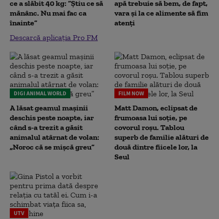
ce a slăbit 40 kg: “Știu ce să
apă trebuie să bem, de fapt,
mănânc. Nu mai fac ca
vara și la ce alimente să fim
înainte”
atenți
Descarcă aplicația Pro FM
DIGI ANIMAL WORLD
FILM NOW
A lăsat geamul mașinii
Matt Damon, eclipsat de
deschis peste noapte, iar
frumoasa lui soție, pe
când s-a trezit a găsit
covorul roșu. Tablou
animalul atârnat de volan:
superb de familie alături de
„Noroc că se mișcă greu”
două dintre fiicele lor, la
Seul
UTV