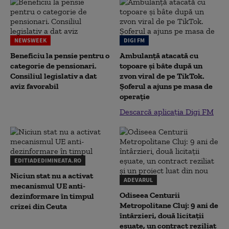
NEWSWEEK
DIGI FM
Beneficiu la pensie pentru o
Ambulanță atacată cu
categorie de pensionari.
topoare și bâte după un
Consiliul legislativ a dat
zvon viral de pe TikTok.
aviz favorabil
Șoferul a ajuns pe masa de
operație
Descarcă aplicația Digi FM
EDITIADEDIMINEATA.RO
Niciun stat nu a activat
ADEVARUL
mecanismul UE anti-
Odiseea Centurii
dezinformare în timpul
Metropolitane Cluj: 9 ani de
crizei din Ceuta
întârzieri, două licitații
eșuate, un contract reziliat