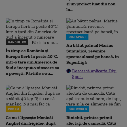
și un proiect luat din nou
la...
DIGI SPORT
GANDUL.RO
Au bătut palma! Marius
În timp ce România și
Șumudică, revenire
Europa fierb la peste 40°C,
spectaculoasă pe bancă, în
într-o țară din America de
SuperLigă
Sud a început o ninsoare ca-
Descarcă aplicația Digi
n povești: Pârtiile s-au...
Sport
PRO FM
DIGI WORLD
Ce nu-i lipsește Monicăi
Rinichii, printre primii
Anghel din frigider, după
afectați de caniculă. Câtă