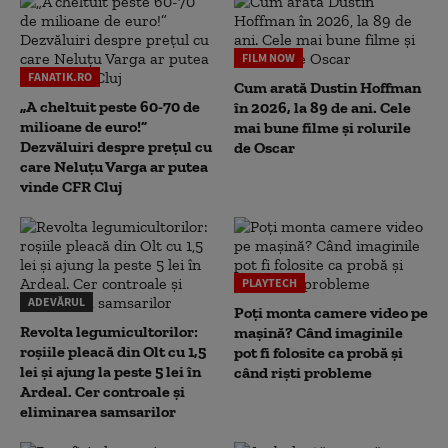
FILM NOW
FANATIK.RO
Cum arată Dustin Hoffman
„A cheltuit peste 60-70 de
în 2026, la 89 de ani. Cele
milioane de euro!”
mai bune filme și rolurile
Dezvăluiri despre prețul cu
de Oscar
care Neluțu Varga ar putea
vinde CFR Cluj
PLAYTECH
ADEVĂRUL
Poți monta camere video pe
Revolta legumicultorilor:
mașină? Când imaginile
roșiile pleacă din Olt cu 1,5
pot fi folosite ca probă și
lei și ajung la peste 5 lei în
când riști probleme
Ardeal. Cer controale și
eliminarea samsarilor