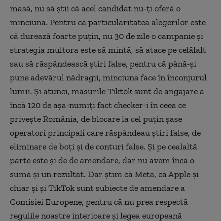
masă, nu să știi că acel candidat nu-ți oferă o
minciună. Pentru că particularitatea alegerilor este
că durează foarte puțin, nu 30 de zile o campanie și
strategia multora este să mintă, să atace pe celălalt
sau să răspândească știri false, pentru că până-și
pune adevărul nădragii, minciuna face în înconjurul
lumii. Și atunci, măsurile Tiktok sunt de angajare a
încă 120 de așa-numiți fact checker-i în ceea ce
privește România, de blocare la cel puțin șase
operatori principali care răspândeau știri false, de
eliminare de boți și de conturi false. Și pe cealaltă
parte este și de de amendare, dar nu avem încă o
sumă și un rezultat. Dar știm că Meta, că Apple și
chiar și și TikTok sunt subiecte de amendare a
Comisiei Europene, pentru că nu prea respectă
regulile noastre interioare și legea europeană