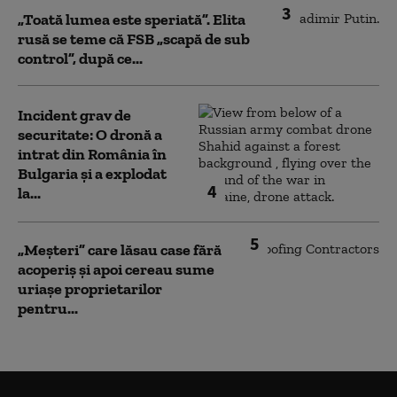
3
„Toată lumea este speriată”. Elita
rusă se teme că FSB „scapă de sub
control”, după ce...
Incident grav de
securitate: O dronă a
intrat din România în
Bulgaria şi a explodat
4
la...
5
„Meșteri” care lăsau case fără
acoperiș și apoi cereau sume
uriașe proprietarilor
pentru...