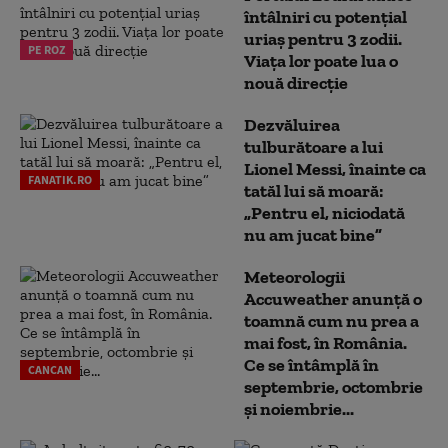
întâlniri cu potențial
uriaș pentru 3 zodii.
PE ROZ
Viața lor poate lua o
nouă direcție
Dezvăluirea
tulburătoare a lui
Lionel Messi, înainte ca
FANATIK.RO
tatăl lui să moară:
„Pentru el, niciodată
nu am jucat bine”
Meteorologii
Accuweather anunță o
toamnă cum nu prea a
mai fost, în România.
Ce se întâmplă în
CANCAN
septembrie, octombrie
și noiembrie...