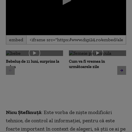
0
embed
seconds
of
0
seconds
Bebeluș de 11 luni, surprins la
Cum va fi vremea în
volan
următoarele zile
Nicu Ștefănuță
: Este vorba de niște modificări
tehnice, de control al informației, pentru că este
foarte important în context de alegeri, să știi ce ai pe