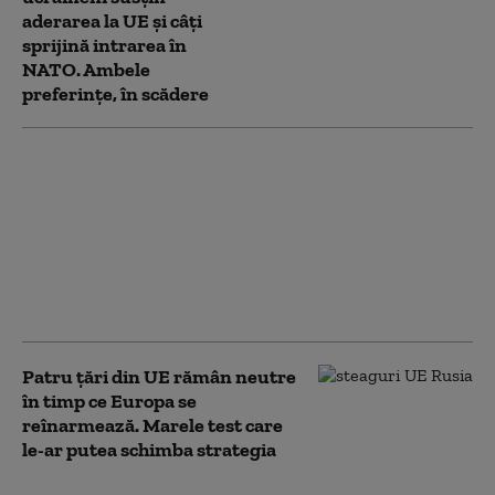
aderarea la UE și câți
sprijină intrarea în
NATO. Ambele
preferințe, în scădere
„Orban cel roșu” sau
vizionar? Criza din
Ceuta reaprinde
dezbaterea despre
rolul premierului
spaniol Pedro Sanchez
în UE
Patru țări din UE rămân neutre
în timp ce Europa se
reînarmează. Marele test care
le-ar putea schimba strategia