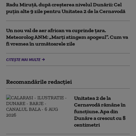
Radu Miruță, după creșterea nivelul Dunării: Cel
puțin alte 9 zile pentru Unitatea 2 de la Cernavodă
Un nou val de aer african va cuprinde țara.
Meteorolog ANM: „Marți atingem apogeul”. Cum va
fi vremea în următoarele zile
CITEȘTE MAI MULTE
Recomandările redacţiei
Unitatea 2 de la
Cernavodă rămâne în
funcțiune. Apa din
Dunăre a crescut cu 8
centimetri