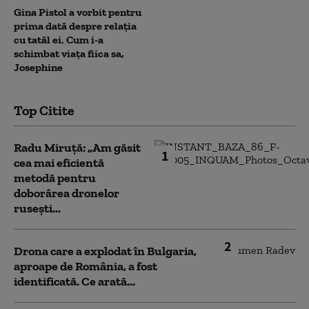
Gina Pistol a vorbit pentru
prima dată despre relația
cu tatăl ei. Cum i-a
schimbat viața fiica sa,
Josephine
Top Citite
Radu Miruță: „Am găsit
1
cea mai eficientă
metodă pentru
doborârea dronelor
rusești...
2
Drona care a explodat în Bulgaria,
aproape de România, a fost
identificată. Ce arată...