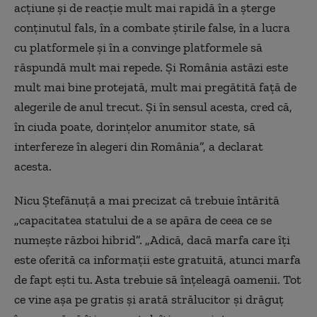
acțiune și de reacție mult mai rapidă în a șterge
conținutul fals, în a combate știrile false, în a lucra
cu platformele și în a convinge platformele să
răspundă mult mai repede. Și România astăzi este
mult mai bine protejată, mult mai pregătită față de
alegerile de anul trecut. Și în sensul acesta, cred că,
în ciuda poate, dorințelor anumitor state, să
interfereze în alegeri din România”, a declarat
acesta.
Nicu Ștefănuță a mai precizat că trebuie întărită
„capacitatea statului de a se apăra de ceea ce se
numește război hibrid”. „Adică, dacă marfa care îți
este oferită ca informații este gratuită, atunci marfa
de fapt ești tu. Asta trebuie să înțeleagă oamenii. Tot
ce vine așa pe gratis și arată strălucitor și drăguț