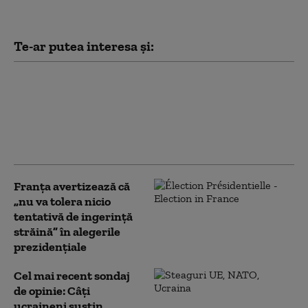
Te-ar putea interesa și:
Diplomaţia rusă acuză
Ucraina şi UE că
încearcă să atragă
Georgia într-un nou
război cu Moscova
Franţa avertizează că
„nu va tolera nicio
tentativă de ingerinţă
străină” în alegerile
prezidenţiale
Cel mai recent sondaj
de opinie: Câți
ucraineni susțin