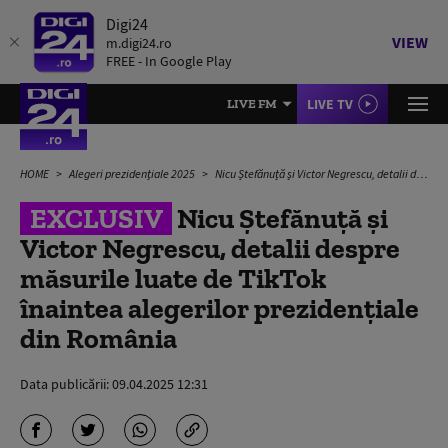
Digi24
VIEW
m.digi24.ro
FREE - In Google Play
LIVE TV
LIVE FM
HOME
Alegeri prezidențiale 2025
Nicu Ștefănuță și Victor Negrescu, detalii despre măsurile luate de TikTok înaintea alegerilor prezidențiale din România
EXCLUSIV
Nicu Ștefănuță și
Victor Negrescu, detalii despre
măsurile luate de TikTok
înaintea alegerilor prezidențiale
din România
Data publicării:
09.04.2025 12:31