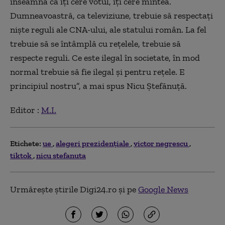
înseamnă că îți cere votul, îți cere mintea.
Dumneavoastră, ca televiziune, trebuie să respectați
niște reguli ale CNA-ului, ale statului român. La fel
trebuie să se întâmplă cu rețelele, trebuie să
respecte reguli. Ce este ilegal în societate, în mod
normal trebuie să fie ilegal și pentru rețele. E
principiul nostru”, a mai spus Nicu Ștefănuță.
Editor :
M.I.
Etichete:
ue
alegeri prezidențiale
victor negrescu
tiktok
nicu stefanuta
Urmărește știrile Digi24.ro și pe
Google News