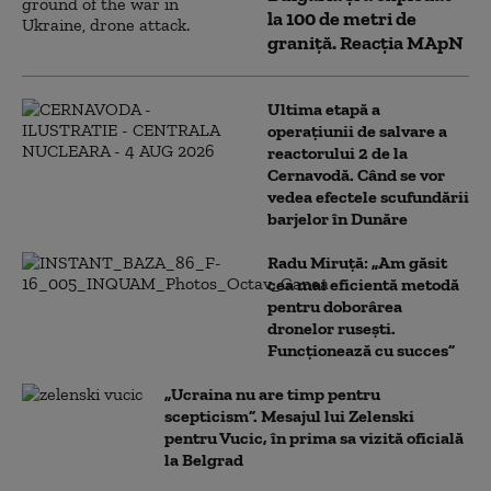
la 100 de metri de
graniţă. Reacția MApN
Ultima etapă a
operațiunii de salvare a
reactorului 2 de la
Cernavodă. Când se vor
vedea efectele scufundării
barjelor în Dunăre
Radu Miruță: „Am găsit
cea mai eficientă metodă
pentru doborârea
dronelor rusești.
Funcționează cu succes”
„Ucraina nu are timp pentru
scepticism”. Mesajul lui Zelenski
pentru Vucic, în prima sa vizită oficială
la Belgrad