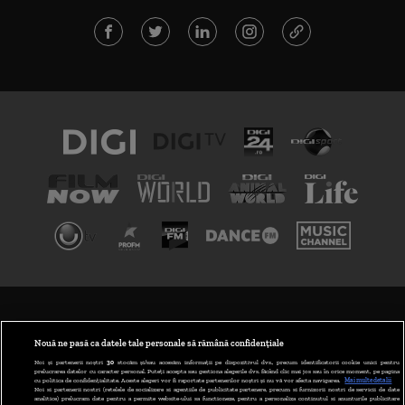
TERMENI ȘI CONDIȚII
POLITICA DE CONFIDENȚIALITATE
Nouă ne pasă ca datele tale personale să rămână confidențiale
Noi și partenerii noștri
30
stocăm și/sau accesăm informații pe dispozitivul dvs., precum identificatorii cookie unici pentru
prelucrarea datelor cu caracter personal. Puteți accepta sau gestiona alegerile dvs. făcând clic mai jos sau în orice moment, pe pagina
ABONARE DIGI TV
cu politica de confidențialitate. Aceste alegeri vor fi raportate partenerilor noștri și nu vă vor afecta navigarea.
Mai multe detalii
Noi si partenerii nostri (retelele de socializare si agentiile de publicitate partenere, precum si furnizorii nostri de servicii de date
analitice) prelucram date pentru a permite website-ului sa functioneze, pentru a personaliza continutul si anunturile publicitare
GESTIONAȚI PREFERINȚELE