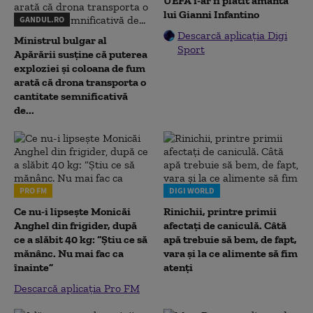
UEFA i-ar fi plătit amanta
lui Gianni Infantino
GANDUL.RO
Descarcă aplicația Digi
Ministrul bulgar al
Sport
Apărării susține că puterea
exploziei și coloana de fum
arată că drona transporta o
cantitate semnificativă
de...
PRO FM
DIGI WORLD
Ce nu-i lipsește Monicăi
Rinichii, printre primii
Anghel din frigider, după
afectați de caniculă. Câtă
ce a slăbit 40 kg: “Știu ce să
apă trebuie să bem, de fapt,
mănânc. Nu mai fac ca
vara și la ce alimente să fim
înainte”
atenți
Descarcă aplicația Pro FM