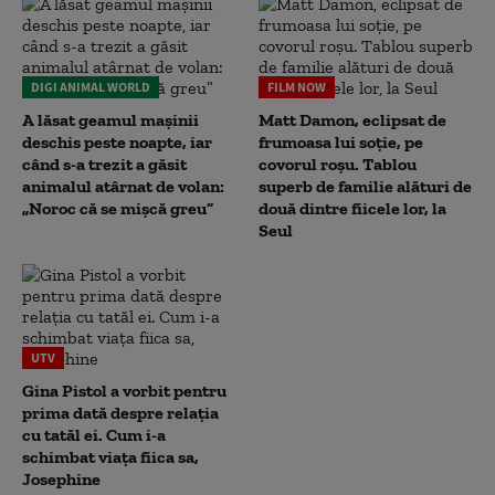
DIGI ANIMAL WORLD
FILM NOW
A lăsat geamul mașinii
Matt Damon, eclipsat de
deschis peste noapte, iar
frumoasa lui soție, pe
când s-a trezit a găsit
covorul roșu. Tablou
animalul atârnat de volan:
superb de familie alături de
„Noroc că se mișcă greu”
două dintre fiicele lor, la
Seul
UTV
Gina Pistol a vorbit pentru
prima dată despre relația
cu tatăl ei. Cum i-a
schimbat viața fiica sa,
Josephine