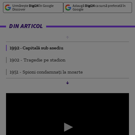
Urmărește
Digi24
în Google
Adaugă
Digi24
ca sursă preferată în
Discover
Google
DIN ARTICOL
1992 - Capitală sub asediu
1902 - Tragedie pe stadion
1951 - Spioni condamnați la moarte