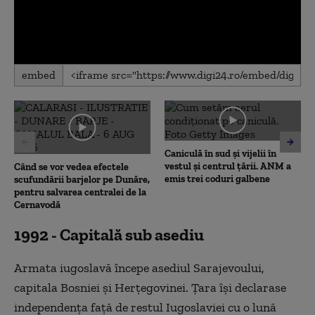
0
embed
seconds
of
0
seconds
Caniculă în sud și vijelii în
vestul și centrul țării. ANM a
Când se vor vedea efectele
emis trei coduri galbene
scufundării barjelor pe Dunăre,
pentru salvarea centralei de la
Cernavodă
1992 - Capitală sub asediu
Armata iugoslavă începe asediul Sarajevoului,
capitala Bosniei și Herțegovinei. Țara își declarase
independența față de restul Iugoslaviei cu o lună