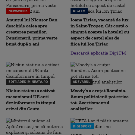
NEWSWEEK
DIGI FM
Anunțul lui Nicușor Dan
Ioana Țiriac, vacanță de lux
deschide calea spre
în Saint-Tropez. Cât costă o
creșterea pensiilor.
singură noapte la hotelul cu
Pensionarii, prima veste
aspect de castel ales de
bună după 2 ani
fiica lui Ion Țiriac
Descarcă aplicația Digi FM
EDITIADEDIMINEATA.RO
ADEVARUL
Niciun stat nu a activat
Moody’s a cruțat România.
mecanismul UE anti-
Acum politicienii pot strica
dezinformare în timpul
tot. Avertismentul
crizei din Ceuta
analiștilor
DIGI SPORT