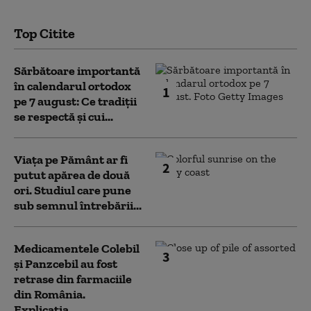
Top Citite
Sărbătoare importantă
în calendarul ortodox
1
pe 7 august: Ce tradiții
se respectă și cui...
Viața pe Pământ ar fi
2
putut apărea de două
ori. Studiul care pune
sub semnul întrebării...
Medicamentele Colebil
3
și Panzcebil au fost
retrase din farmaciile
din România.
Explicația...