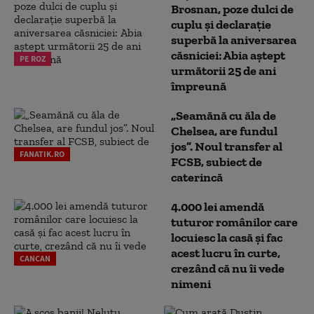
Brosnan, poze dulci de
cuplu și declarație
superbă la aniversarea
căsniciei: Abia aștept
PE ROZ
următorii 25 de ani
împreună
„Seamănă cu ăla de
Chelsea, are fundul
jos”. Noul transfer al
FANATIK.RO
FCSB, subiect de
caterincă
4.000 lei amendă
tuturor românilor care
locuiesc la casă și fac
acest lucru în curte,
CANCAN
crezând că nu îi vede
nimeni