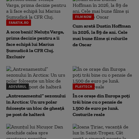
FILM NOW
FANATIK.RO
Cum arată Dustin Hoffman
A scos banii! Neluțu Varga,
în 2026, la 89 de ani. Cele
prima decizie pentru a îi
mai bune filme și rolurile
face echipă lui Marius
de Oscar
Șumudică la CFR Cluj.
Exclusiv
ADEVĂRUL
PLAYTECH
„Antrenamentul” sezonului
În ce orașe din Europa poți
în Arctica: Un urs polar
trăi bine cu o pensie de
folosește un bloc de gheață
1.500 de euro pe lună.
pe post de halteră
Costurile reale