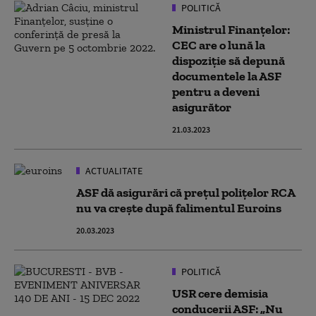
POLITICĂ
Ministrul Finanţelor:
CEC are o lună la
dispoziție să depună
documentele la ASF
pentru a deveni
asigurător
21.03.2023
ACTUALITATE
ASF dă asigurări că prețul polițelor RCA
nu va crește după falimentul Euroins
20.03.2023
POLITICĂ
USR cere demisia
conducerii ASF: „Nu