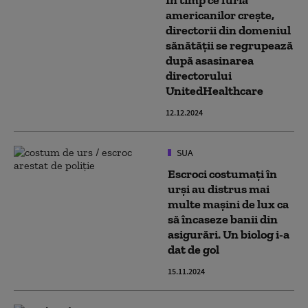
În timp ce furia
americanilor crește,
directorii din domeniul
sănătății se regrupează
după asasinarea
directorului
UnitedHealthcare
12.12.2024
SUA
Escroci costumați în
urși au distrus mai
multe mașini de lux ca
să încaseze banii din
asigurări. Un biolog i-a
dat de gol
15.11.2024