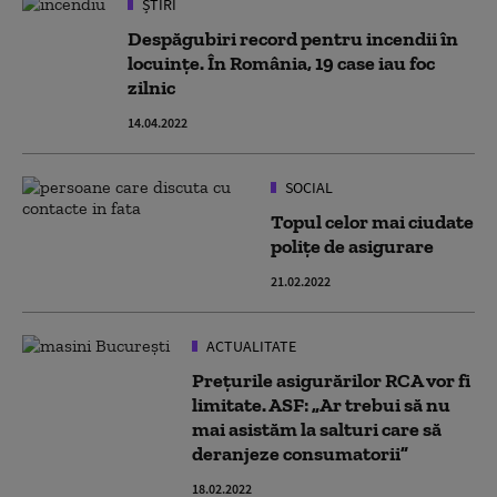
ȘTIRI
Despăgubiri record pentru incendii în
locuințe. În România, 19 case iau foc
zilnic
14.04.2022
SOCIAL
Topul celor mai ciudate
polițe de asigurare
21.02.2022
ACTUALITATE
Prețurile asigurărilor RCA vor fi
limitate. ASF: „Ar trebui să nu
mai asistăm la salturi care să
deranjeze consumatorii”
18.02.2022