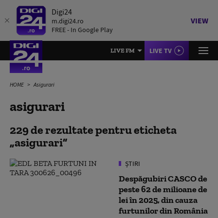
Digi24
VIEW
m.digi24.ro
FREE - In Google Play
LIVE TV
LIVE FM
HOME
Asigurari
asigurari
229 de rezultate pentru eticheta
asigurari
ȘTIRI
Despăgubiri CASCO de
peste 62 de milioane de
lei în 2025, din cauza
furtunilor din România