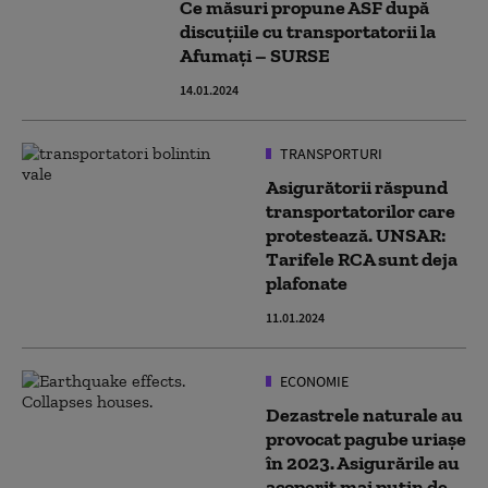
Ce măsuri propune ASF după
discuțiile cu transportatorii la
Afumați – SURSE
14.01.2024
TRANSPORTURI
Asigurătorii răspund
transportatorilor care
protestează. UNSAR:
Tarifele RCA sunt deja
plafonate
11.01.2024
ECONOMIE
Dezastrele naturale au
provocat pagube uriașe
în 2023. Asigurările au
acoperit mai puțin de