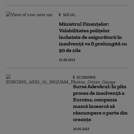
SOCIAL
Ministrul Finanțelor:
Valabilitatea polițelor
încheiate de asigurătorii în
insolvență va fi prelungită cu
90 de zile
31.08.2023
ECONOMIE
Surse Adevărul: În plin
proces de insolvență a
Euroins, compania
mamă încearcă să
răscumpere o parte din
creanțe
26.05.2023