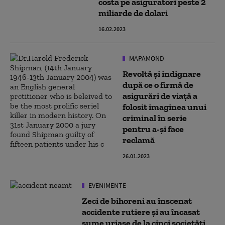
costa pe asiguratori peste 2
miliarde de dolari
16.02.2023
MAPAMOND
Revoltă și indignare
după ce o firmă de
asigurări de viață a
folosit imaginea unui
criminal în serie
pentru a-și face
reclamă
26.01.2023
EVENIMENTE
Zeci de bihoreni au înscenat
accidente rutiere și au încasat
sume uriașe de la cinci societăți