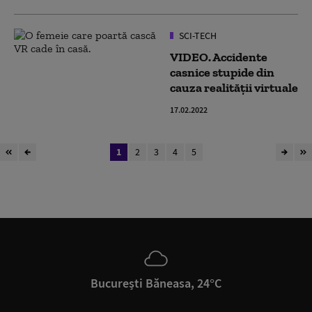
SCI-TECH
VIDEO. Accidente
casnice stupide din
cauza realității virtuale
17.02.2022
1
2
3
4
5
București Băneasa, 24°C