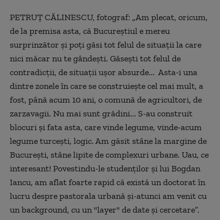
PETRUȚ CĂLINESCU, fotograf: „Am plecat, oricum,
de la premisa asta, că Bucureștiul e mereu
surprinzător și poți găsi tot felul de situații la care
nici măcar nu te gândești. Găsești tot felul de
contradicții, de situații ușor absurde... Asta-i una
dintre zonele în care se construiește cel mai mult, a
fost, până acum 10 ani, o comună de agricultori, de
zarzavagii. Nu mai sunt grădini... S-au construit
blocuri și fata asta, care vinde legume, vinde-acum
legume turcești, logic. Am găsit stâne la margine de
București, stâne lipite de complexuri urbane. Uau, ce
interesant! Povestindu-le studenților și lui Bogdan
Iancu, am aflat foarte rapid că există un doctorat în
lucru despre pastorala urbană și-atunci am venit cu
un background, cu un "layer" de date și cercetare”.