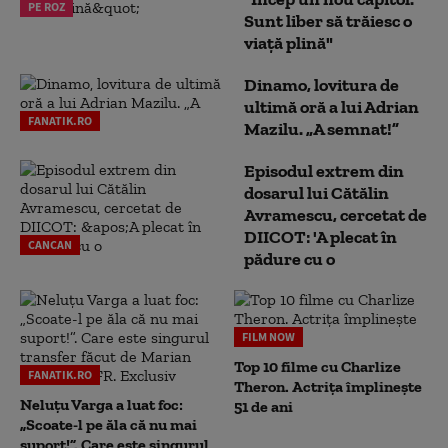
PE ROZ
Sunt liber să trăiesc o
viață plină"
Dinamo, lovitura de
ultimă oră a lui Adrian
FANATIK.RO
Mazilu. „A semnat!”
Episodul extrem din
dosarul lui Cătălin
Avramescu, cercetat de
DIICOT: 'A plecat în
CANCAN
pădure cu o
FILM NOW
Top 10 filme cu Charlize
FANATIK.RO
Theron. Actrița împlinește
Neluțu Varga a luat foc:
51 de ani
„Scoate-l pe ăla că nu mai
suport!”. Care este singurul