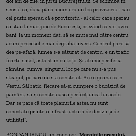
doi ani de zile, în jurul Bucureștiului. Se schimbă în
sensul că, dacă până acum era un loc provizoriu - sau
cel puțin sperau că e provizoriu - al celor care sperau
că stau la margine de București, crezând că vor avea
bani, la un moment dat, să se mute mai către centru,
acum procesul e mai degrabă invers. Centrul pare să
dea pe-afară, lumea s-a săturat de centru, e un trafic
foarte nasol, asta știm cu toții. Și-atunci periferia
rămâne, cumva, singurul loc pe care nu s-a pus
steagul, pe care nu s-a construit. Și e o goană ca-n
Vestul Sălbatic, fiecare să-și cumpere o bucățică de
pământ, să-și construiască perfecțiunea lui acolo.
Dar se pare că toate planurile astea nu sunt
conectate printr-o infrastructură de decizii și de
utilități”.
BOGDAN IANCU, antropolog: „
Marginile orașului,