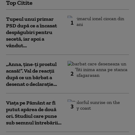
Top Citite
Tupeul unui primar
1
PSD după ce a încasat
despăgubiri pentru
secetă, iar apoi a
vândut...
„Anna, ţine-ţi prostul
acasă!”. Val de reacții
2
după ce un bărbat a
desenat o declarație...
Viața pe Pământ ar fi
3
putut apărea de două
ori. Studiul care pune
sub semnul întrebării...