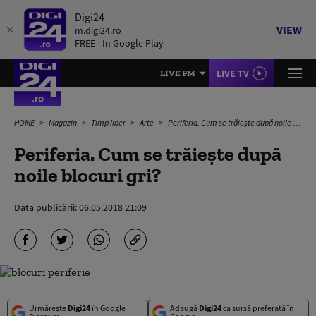
Digi24
VIEW
m.digi24.ro
FREE - In Google Play
LIVE TV
LIVE FM
HOME
Magazin
Timp liber
Arte
Periferia. Cum se trăiește după noile blocuri gri?
Periferia. Cum se trăiește după
noile blocuri gri?
Data publicării:
06.05.2018 21:09
Urmărește
Digi24
în Google
Adaugă
Digi24
ca sursă preferată în