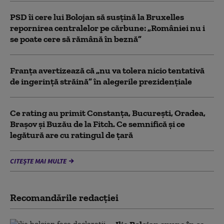
PSD îi cere lui Bolojan să susțină la Bruxelles
repornirea centralelor pe cărbune: „României nu i
se poate cere să rămână în beznă”
Franţa avertizează că „nu va tolera nicio tentativă
de ingerinţă străină” în alegerile prezidenţiale
Ce rating au primit Constanța, București, Oradea,
Brașov și Buzău de la Fitch. Ce semnifică și ce
legătură are cu ratingul de țară
CITEȘTE MAI MULTE
Recomandările redacţiei