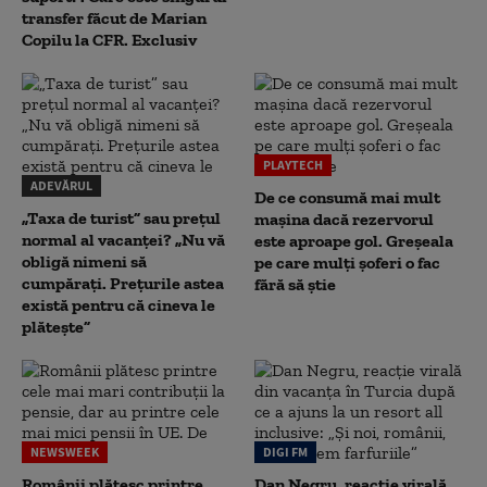
transfer făcut de Marian
Copilu la CFR. Exclusiv
PLAYTECH
ADEVĂRUL
De ce consumă mai mult
„Taxa de turist” sau prețul
mașina dacă rezervorul
normal al vacanței? „Nu vă
este aproape gol. Greșeala
obligă nimeni să
pe care mulți șoferi o fac
cumpărați. Prețurile astea
fără să știe
există pentru că cineva le
plătește”
NEWSWEEK
DIGI FM
Românii plătesc printre
Dan Negru, reacție virală