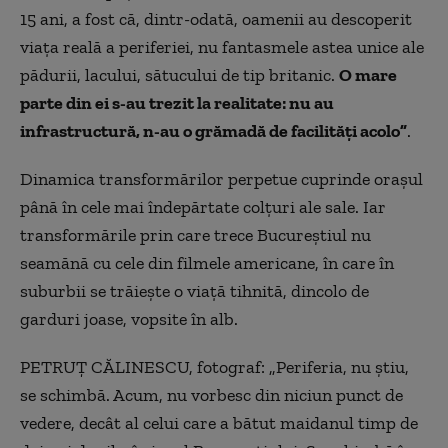
15 ani, a fost că, dintr-odată, oamenii au descoperit
viața reală a periferiei, nu fantasmele astea unice ale
pădurii, lacului, sătucului de tip britanic.
O mare
parte din ei s-au trezit la realitate: nu au
infrastructură, n-au o grămadă de facilități acolo”
.
Dinamica transformărilor perpetue cuprinde orașul
până în cele mai îndepărtate colțuri ale sale. Iar
transformările prin care trece Bucureștiul nu
seamănă cu cele din filmele americane, în care în
suburbii se trăiește o viață tihnită, dincolo de
garduri joase, vopsite în alb.
PETRUȚ CĂLINESCU, fotograf: „Periferia, nu știu,
se schimbă. Acum, nu vorbesc din niciun punct de
vedere, decât al celui care a bătut maidanul timp de