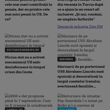
cele mai mari contribuții la
din vacanța în Turcia după
pensie, dar au printre cele
ce a ajuns la un resort all
mai mici pensii în UE. De
inclusive: „Și noi, românii,
ce?
ne umplem farfuriile”
Descarcă aplicația Digi FM
EDITIADEDIMINEATA.RO
Niciun stat nu a activat
ADEVARUL
mecanismul UE anti-
Marinarii de pe portavionul
dezinformare în timpul
USS Abraham Lincoln sunt
crizei din Ceuta
epuizați și demoralizați în
largul coastelor Iranului,
avertizează familiile...
GANDUL.RO
DIGI SPORT