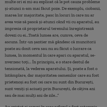
multe ori ei mi-au explicat că le pot cauza probleme
și-atunci n-am mai făcut poze. De exemplu, ciobanii,
marea lor majoritate, pasc în locuri în care nu ar
avea voie să pască și-atunci când vii cu aparatul, au
impresia că proprietarul terenului înregistrează
dovezi cu ei...Toată lumea are, cumva, ceva de
ascuns. Într-un șantier mă gândesc că muncitorii
poate au dosit ceva sau nu au făcut o lucrare ca
lumea, în momentul în care apari cu aparatul, se-
nverzesc toți... În principiu, e o stare destul de
tensionată, la vederea aparatului. Și, poate a fost o
întâmplare, dar majoritatea oamenilor care au fost
prietenoși au fost cei care nu sunt din București,
sunt veniți și aciuați prin București, de câțiva ani
sau de mai mulți ani de zile...”
Au existat și cazuri în care refuzul a fost categoric.