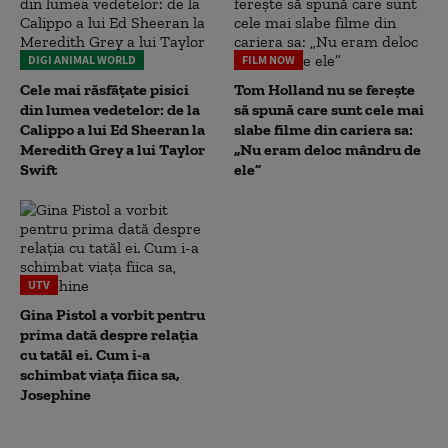
DIGI ANIMAL WORLD
FILM NOW
Cele mai răsfățate pisici
Tom Holland nu se ferește
din lumea vedetelor: de la
să spună care sunt cele mai
Calippo a lui Ed Sheeran la
slabe filme din cariera sa:
Meredith Grey a lui Taylor
„Nu eram deloc mândru de
Swift
ele”
UTV
Gina Pistol a vorbit pentru
prima dată despre relația
cu tatăl ei. Cum i-a
schimbat viața fiica sa,
Josephine