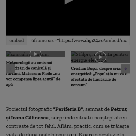
0
embed
seconds
of
0
seconds
Meteorologii au emis noi
avertizări de caniculă și
Cristian Bușoi, despre criza
furtuni. Mateescu: Ploile „nu
energetică: „Populația nu va fi
vor compensa lipsa acută” de
afectată de limitările de
apă
consum”
Proiectul fotografic
"Periferia B"
, semnat de
Petruț
și Ioana Călinescu
, surprinde situații neașteptate și
contraste de tot felul. Aflăm, practic, cum se trăiește
viața de după noile blocuri gri. E oare o deziluzie la