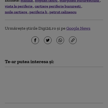
Etichete:
mahala
bogdan iancu
marginea bucurestiului
viata la periferie
cartiere periferie bucuresti
noile cartiere
periferia b
petrut calinescu
Urmărește știrile Digi24.ro și pe
Google News
Te-ar putea interesa și:
Români în mahalaua din
centrul Londrei. Orașul a
fost invadat de bande de
cerșetori din mai multe
colțuri ale lumii