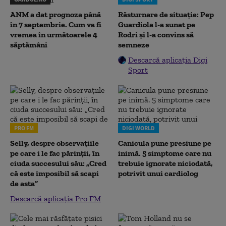
ANM a dat prognoza până
Răsturnare de situație: Pep
în 7 septembrie. Cum va fi
Guardiola l-a sunat pe
vremea în următoarele 4
Rodri și l-a convins să
săptămâni
semneze
Descarcă aplicația Digi
Sport
PRO FM
DIGI WORLD
Selly, despre observațiile
Canicula pune presiune pe
pe care i le fac părinții, în
inimă. 5 simptome care nu
ciuda succesului său: „Cred
trebuie ignorate niciodată,
că este imposibil să scapi
potrivit unui cardiolog
de asta”
Descarcă aplicația Pro FM