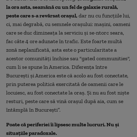
la ora asta, seamănă cu un fel de galaxie rurală,
peste care s-a revărsat orașul,
dar nu cu funcțiile lui,
ci, mai degrabă, cu semnele orașului: mașini, oameni
care se duc dimineața la serviciu și se-ntorc seara,
fac câte 4 ore adunate în trafic. Este foarte multă
zonă neplanificată, asta este o particularitate a
acestor comunități închise sau "gated communities",
cum li se spune în America. Diferența între
București și America este că acolo au fost conectate,
prin puterea politică exercitată de oamenii care le
locuiesc, au fost conectate la oraș. Și nu au fost niște
resturi, peste care să vină orașul după aia, cum se
întâmplă în București”.
Poate că periferiei îi lipsesc multe lucruri. Nu și
situațiile paradoxale.