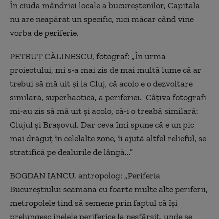
În ciuda mândriei locale a bucureștenilor, Capitala
nu are neapărat un specific, nici măcar când vine
vorba de periferie.
PETRUȚ CĂLINESCU, fotograf: „În urma
proiectului, mi s-a mai zis de mai multă lume că ar
trebui să mă uit și la Cluj, că acolo e o dezvoltare
similară, superhaotică, a periferiei. Câțiva fotografi
mi-au zis să mă uit și acolo, că-i o treabă similară:
Clujul și Brașovul. Dar ceva îmi spune că e un pic
mai drăguț în celelalte zone, îi ajută altfel relieful, se
stratifică pe dealurile de lângă...”
BOGDAN IANCU, antropolog: „Periferia
Bucureștiului seamănă cu foarte multe alte periferii,
metropolele tind să semene prin faptul că își
prelungesc inelele periferice la nesfârșit, unde se