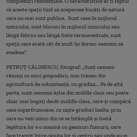
complexuri rezidențiale. O caracteristică ar fi faptul
că aceste spații tind să acapareze bucăți de natură
care nu mai sunt publice. Sunt case în mijlocul
nimicului, sunt blocuri în mijlocul nimicului sau
lângă fabrici sau lângă foste termocentrale, sunt
spații care arată cât de mult își doresc oamenii să
evadeze”.
PETRUȚ CĂLINESCU, fotograf: „Sunt oameni
rămași cu mici gospodării, mai trăiesc din
agricultură de subzistență, cu grădini... Pe de altă
parte, sunt oamenii ăștia din middle class sau poate
chiar mai bogați decât middle class, care-și cumpără
case superfrumoase, cu niște graduri înalte, prin
care nu vezi nimic din ce se întâmplă și toată
legătura lor e o mașină cu geamuri fumurii, care
face tranzit între căsuța lor și centru sau unde au ei