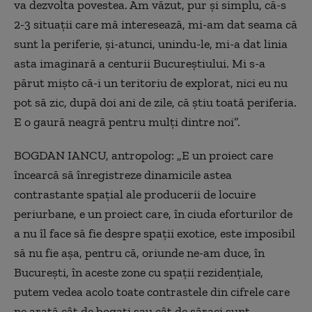
va dezvolta povestea. Am văzut, pur și simplu, că-s
2-3 situații care mă interesează, mi-am dat seama că
sunt la periferie, și-atunci, unindu-le, mi-a dat linia
asta imaginară a centurii Bucureștiului. Mi s-a
părut mișto că-i un teritoriu de explorat, nici eu nu
pot să zic, după doi ani de zile, că știu toată periferia.
E o gaură neagră pentru mulți dintre noi”.
BOGDAN IANCU, antropolog: „E un proiect care
încearcă să înregistreze dinamicile astea
contrastante spațial ale producerii de locuire
periurbane, e un proiect care, în ciuda eforturilor de
a nu îl face să fie despre spații exotice, este imposibil
să nu fie așa, pentru că, oriunde ne-am duce, în
București, în aceste zone cu spații rezidențiale,
putem vedea acolo toate contrastele din cifrele care
ne arată cât de bogați sau cât de săraci sunt