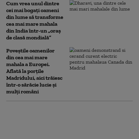
Cum vrea unul dintre
cei mai bogați oameni
din lume să transforme
cea mai mare mahala
din India într-un „oraș
de clasă mondială”
Poveștile oamenilor
din cea mai mare
mahala a Europei.
Aflată la porțile
Madridului, aici trăiesc
într-o sărăcie lucie și
mulți români
Cum a reușit cea mai
mare mahala din Asia
să controleze criza de
coronavirus