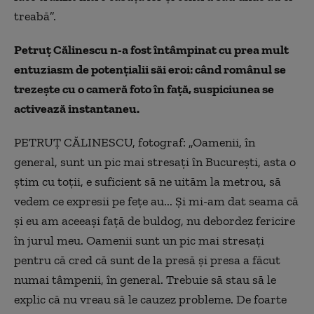
treabă”.
Petruț Călinescu n-a fost întâmpinat cu prea mult
entuziasm de potențialii săi eroi: când românul se
trezește cu o cameră foto în față, suspiciunea se
activează instantaneu.
PETRUȚ CĂLINESCU, fotograf: „Oamenii, în
general, sunt un pic mai stresați în București, asta o
știm cu toții, e suficient să ne uităm la metrou, să
vedem ce expresii pe fețe au... Și mi-am dat seama că
și eu am aceeași față de buldog, nu debordez fericire
în jurul meu. Oamenii sunt un pic mai stresați
pentru că cred că sunt de la presă și presa a făcut
numai tâmpenii, în general. Trebuie să stau să le
explic că nu vreau să le cauzez probleme. De foarte