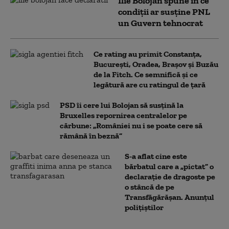
Ilie Bolojan spune în ce
condiții ar susține PNL
un Guvern tehnocrat
Ce rating au primit Constanța,
București, Oradea, Brașov și Buzău
de la Fitch. Ce semnifică și ce
legătură are cu ratingul de țară
PSD îi cere lui Bolojan să susțină la
Bruxelles repornirea centralelor pe
cărbune: „României nu i se poate cere să
rămână în beznă”
S-a aflat cine este
bărbatul care a „pictat” o
declarație de dragoste pe
o stâncă de pe
Transfăgărășan. Anunțul
polițiștilor