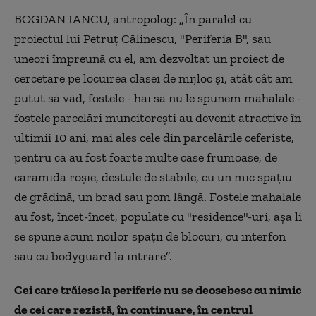
BOGDAN IANCU, antropolog: „În paralel cu
proiectul lui Petruț Călinescu, "Periferia B", sau
uneori împreună cu el, am dezvoltat un proiect de
cercetare pe locuirea clasei de mijloc și, atât cât am
putut să văd, fostele - hai să nu le spunem mahalale -
fostele parcelări muncitorești au devenit atractive în
ultimii 10 ani, mai ales cele din parcelările ceferiste,
pentru că au fost foarte multe case frumoase, de
cărămidă roșie, destule de stabile, cu un mic spațiu
de grădină, un brad sau pom lângă. Fostele mahalale
au fost, încet-încet, populate cu "residence"-uri, așa li
se spune acum noilor spații de blocuri, cu interfon
sau cu bodyguard la intrare”.
Cei care trăiesc la periferie nu se deosebesc cu nimic
de cei care rezistă, în continuare, în centrul