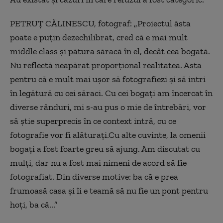
PETRUȚ CĂLINESCU, fotograf: „Proiectul ăsta
poate e puțin dezechilibrat, cred că e mai mult
middle class și pătura săracă în el, decât cea bogată.
Nu reflectă neapărat proporțional realitatea. Asta
pentru că e mult mai ușor să fotografiezi și să intri
în legătură cu cei săraci. Cu cei bogați am încercat în
diverse rânduri, mi s-au pus o mie de întrebări, vor
să știe superprecis în ce context intră, cu ce
fotografie vor fi alăturați.Cu alte cuvinte, la omenii
bogați a fost foarte greu să ajung. Am discutat cu
mulți, dar nu a fost mai nimeni de acord să fie
fotografiat. Din diverse motive: ba că e prea
frumoasă casa și îi e teamă să nu fie un pont pentru
hoți, ba că...”