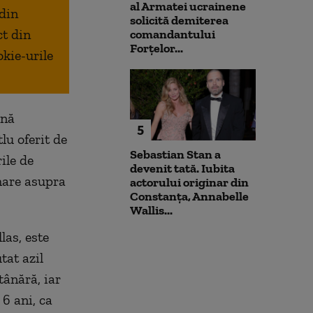
al Armatei ucrainene
 din
solicită demiterea
ct din
comandantului
Forțelor...
okie-urile
ună
5
tlu oferit de
Sebastian Stan a
ile de
devenit tată. Iubita
mare asupra
actorului originar din
Constanța, Annabelle
Wallis...
las, este
tat azil
tânără, iar
 6 ani, ca