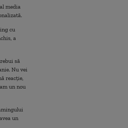
al media
onalizată.
ing cu
chis, a
trebui să
anie. Nu vei
ă reacție,
oiam un nou
eamingului
 avea un