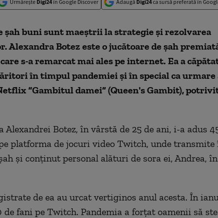
Urmărește
Digi24
în Google Discover
Adaugă
Digi24
ca sursă preferată în Googl
e șah buni sunt maeștrii la strategie și rezolvarea
. Alexandra Botez este o jucătoare de șah premiată
care s-a remarcat mai ales pe internet. Ea a căpăta
ritori în timpul pandemiei și în special ca urmare 
 Netflix “Gambitul damei” (Queen's Gambit)
, potrivi
 Alexandrei Botez, în vârstă de 25 de ani, i-a adus 
pe platforma de jocuri video Twitch, unde transmite 
șah și conținut personal alături de sora ei, Andrea, în
gistrate de ea au urcat vertiginos anul acesta. În ian
 de fani pe Twitch. Pandemia a forțat oamenii să ste