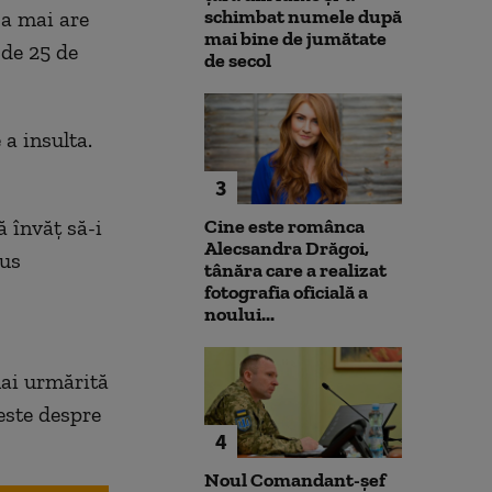
schimbat numele după
Ea mai are
mai bine de jumătate
 de 25 de
de secol
a insulta.
3
ă învăț să-i
Cine este românca
Alecsandra Drăgoi,
pus
tânăra care a realizat
fotografia oficială a
noului...
mai urmărită
este despre
4
Noul Comandant-șef