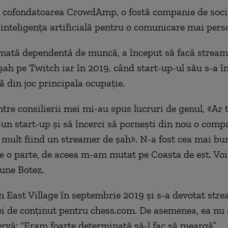
e cofondatoarea CrowdAmp, o fostă companie de soci
a inteligența artificială pentru o comunicare mai pers
mată dependentă de muncă, a început să facă stream
șah pe Twitch iar în 2019, când start-up-ul său s-a în
ă din joc principala ocupație.
ntre consilierii mei mi-au spus lucruri de genul, «Ar 
r-un start-up și să încerci să pornești din nou o comp
 mult fiind un streamer de șah». N-a fost cea mai bun
de o parte, de aceea m-am mutat pe Coasta de est. V
pune Botez.
n East Village în septembrie 2019 și s-a devotat str
ei de conținut pentru chess.com. De asemenea, ea nu
ervă: “Eram foarte determinată să-l fac să meargă”.