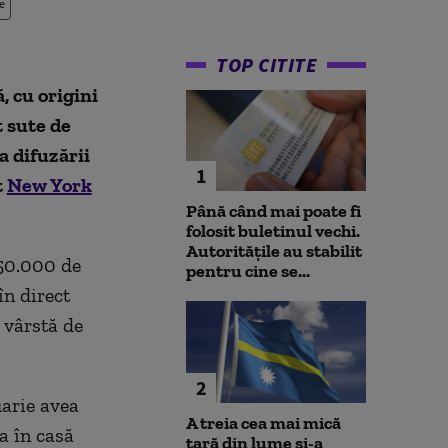
e
TOP CITITE
, cu origini
t sute de
a difuzării
1
t
New York
Până când mai poate fi
folosit buletinul vechi.
Autoritățile au stabilit
450.000 de
pentru cine se...
în direct
 vârstă de
2
uarie avea
A treia cea mai mică
a în casă
țară din lume și-a