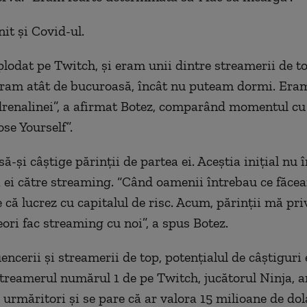
it și Covid-ul.
plodat pe Twitch, și eram unii dintre streamerii de t
eram atât de bucuroasă, încât nu puteam dormi. Era
drenalinei”, a afirmat Botez, comparând momentul cu
e Yourself”.
să-și câștige părinții de partea ei. Aceștia inițial nu 
 ei către streaming. “Când oamenii întrebau ce făc
 că lucrez cu capitalul de risc. Acum, părinții mă pri
ori fac streaming cu noi”, a spus Botez.
encerii și streamerii de top, potențialul de câștiguri 
Streamerul numărul 1 de pe Twitch, jucătorul Ninja, a
 urmăritori și se pare că ar valora 15 milioane de dola