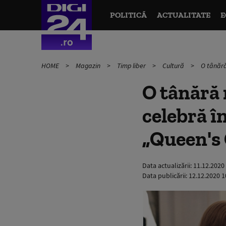
POLITICĂ
ACTUALITATE
E
HOME
Magazin
Timp liber
Cultură
O tânără
O tânără 
celebră î
„Queen's
Data actualizării:
11.12.2020
Data publicării:
12.12.2020 1