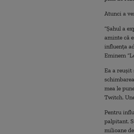
Atunci a ven
“Șahul a ex
aminte că 
influența a
Eminem “Los
Ea a reușit 
schimbarea
mea le pune
Twitch. Une
Pentru influ
palpitant. 
milioane de