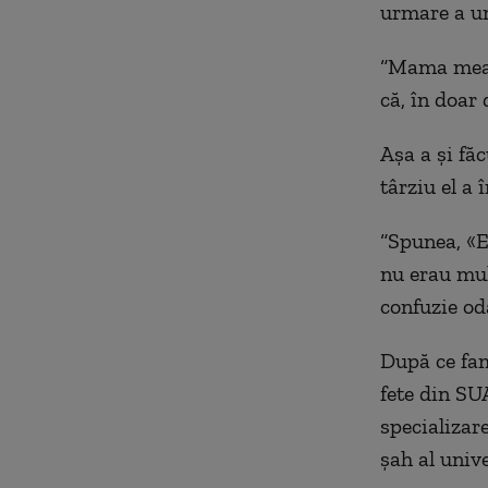
urmare a un
“Mama mea j
că, în doar
Așa a și făc
târziu el a 
“Spunea, «E 
nu erau mul
confuzie od
După ce fam
fete din SUA
specializar
șah al unive