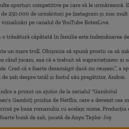
ulte sporturi competitive pe care să le urmărească. 
 de 250.000 de urmăritori pe Instagram și mai mult
 vizualizări pe canalul de YouTube BotezLive.
 o trăsătură căpătată în familie este îndemânarea de 
ste un mare troll. Obișnuia să spună prostii ca să mă
e când jucam, așa că a trebuit să supraviețuiesc și s
ele. Cred că e foarte dezamăgit dacă nu reușesc”, a s
 de șah despre tatăl și fostul său pregătitor, Andrei.
dra a primit un ajutor de la serialul “Gambitul
en's Gambit) produs de Netflix, care a devenit cea 
scrisă pe baza romanului cu același nume. Producția 
 foarte bună de șah, jucată de Anya Taylor-Joy.