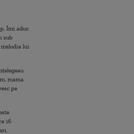
op. Îmi aduc
m sub
 melodia lui
înțelegeau
eam, mama
vesc pe
este
re 16
ri.