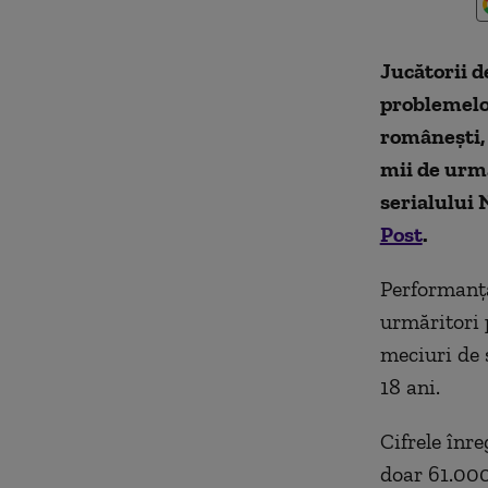
Jucătorii d
problemelor
românești, 
mii de urmă
serialului
Post
.
Performanța
urmăritori 
meciuri de 
18 ani.
Cifrele înre
doar 61.000