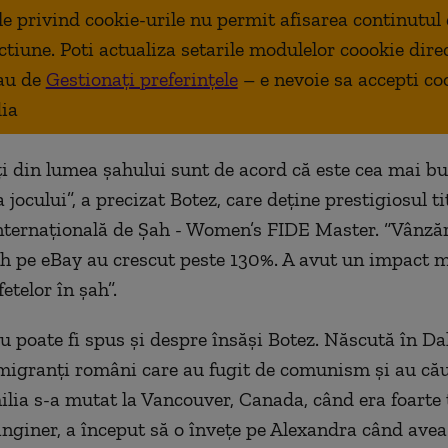
ale privind cookie-urile nu permit afisarea continutul
ctiune. Poti actualiza setarile modulelor coookie dire
au de
Gestionați preferințele
– e nevoie sa accepti co
ia
ți din lumea șahului sunt de acord că este cea mai b
 jocului”, a precizat Botez, care deține prestigiosul ti
nternațională de Șah - Women’s FIDE Master. “Vânzăr
ah pe eBay au crescut peste 130%. A avut un impact 
fetelor în șah”.
u poate fi spus și despre însăși Botez. Născută în Dal
imigranți români care au fugit de comunism și au cău
milia s-a mutat la Vancouver, Canada, când era foarte 
 inginer, a început să o învețe pe Alexandra când avea