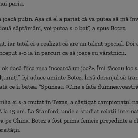
ui pariu.
oacă puțin. Așa că el a pariat că va putea să mă înve
 două săptămâni, voi putea s-o bat”, a spus Botez.
ut, iar tatăl ei a realizat că are un talent special. Doi
început s-o ia în parcuri ca să joace cu vârstnicii.
ok dacă fiica mea încearcă un joc?». Îmi făceau loc să
țumiți”, își aduce aminte Botez. Însă deranjul să tra
ată ce îi bătea. “Spuneau «Cine e fata dumneavoastră
ilia ei s-a mutat în Texas, a câștigat campionatul na
 la 15 ani. La Stanford, unde a studiat relații interna
ea pe China, Botez a fost prima femeie președinte a c
rsității.