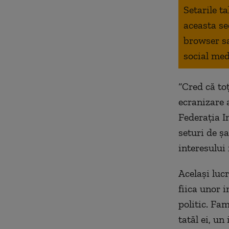
Setarile t
aceasta se
browser s
social med
“Cred că to
ecranizare a
Federația I
seturi de ș
interesului 
Același lucr
fiica unor 
politic. Fa
tatăl ei, un