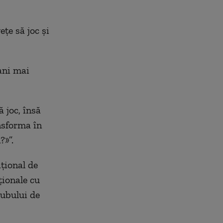
țe să joc și
 ani mai
 joc, însă
nsforma în
?»”.
țional de
ționale cu
lubului de