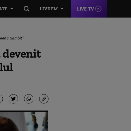
LIVE TV
LTE
LIVE FM
ueen's Gambit”
 devenit
lul