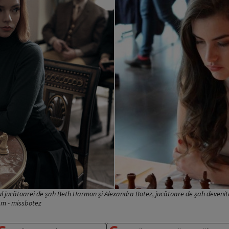
lul jucătoarei de șah Beth Harmon și Alexandra Botez, jucătoare de șah devenită 
am - missbotez