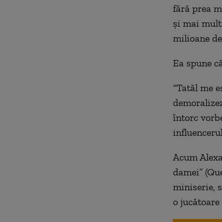
fără prea m
și mai mult
milioane de
Ea spune că
“Tatăl me e
demoralizez
întorc vorb
influencerul
Acum Alexan
damei” (Que
miniserie, 
o jucătoare