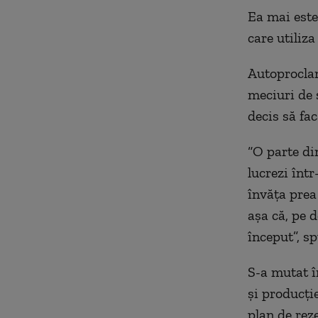
Ea mai est
care utiliz
Autoprocla
meciuri de 
decis să fac
“O parte di
lucrezi înt
învăța prea
așa că, pe 
început”, s
S-a mutat î
și producți
plan de rez