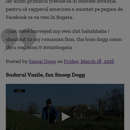
Iar acum primarul trebuie să-și onoreze invitația,
pentru că rapperul american a anunțat pe pagina de
Facebook ca va veni în Bogata.
i just steve harveyed my own chit hahahhaha !
shoutout to my romanian fans, tha boss dogg comn
thru real soon !!! #visitbogata
Posted by
Snoop Dogg
on
Friday, March 18, 2016
Sudorul Vasile, fan Snoop Dogg