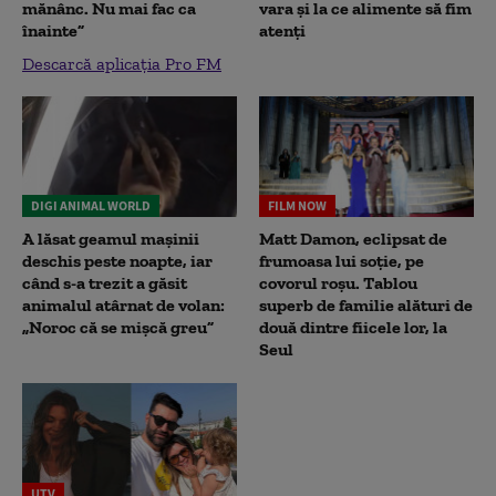
mănânc. Nu mai fac ca
vara și la ce alimente să fim
înainte”
atenți
Descarcă aplicația Pro FM
DIGI ANIMAL WORLD
FILM NOW
A lăsat geamul mașinii
Matt Damon, eclipsat de
deschis peste noapte, iar
frumoasa lui soție, pe
când s-a trezit a găsit
covorul roșu. Tablou
animalul atârnat de volan:
superb de familie alături de
„Noroc că se mișcă greu”
două dintre fiicele lor, la
Seul
UTV