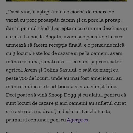
„Dacă vine, îl așteptăm cu o ciorbă de moare de
varză cu porc proaspăt, facem și cu porc la proțap,
dar în primul rând îl așteptăm cu o inimă deschisă și
curată. La noi, la Bogata, avem și o pensiune la care
urmează să facem recepția finală, e o pensiune mică,
cu 9 locuri. Este loc de cazare și pe la oameni, avem
mâncare bună, sănătoasă — eu sunt și producător
agricol. Avem și Colina Sasului, o sală de nunți cu
peste 700 de locuri, unde au mai fost americani, au
mâncat mâncare tradițională și s-au simțit bine.
Deci poate să vină Snoop Dogg și cu alaiul, pentru că
sunt locuri de cazare și aici oamenii au sufletul curat
și îi așteaptă cu drag”, a declarat Laszlo Barta,
primarul comunei, pentru
Agerpres
.