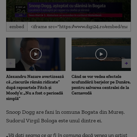
0
embed
seconds
of
2
minutes,
27
seconds
Alexandru Nazare avertizează
Când se vor vedea efectele
că „riscurile rămân ridicate”
scufundării barjelor pe Dunăre,
după rapoartele Fitch și
pentru salvarea centralei de la
Moody’s: „Nu a fost o perioadă
Cernavodă
simplă”
Snoop Dogg are fani în comuna Bogata din Mureş.
Sudorul Virgil Bologa este unul dintre ei.
„
Vă dați seama ce ar fi în comuna dacă venea un artist