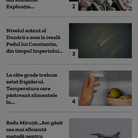
2
Explicația...
Nivelul scăzut al
Dunării a scos la iveală
Podul lui Constantin,
din timpul Imperiului...
3
La câte grade trebuie
setat frigiderul.
Temperatura care
păstrează alimentele
4
în...
Radu Miruță: „Am găsit
cea mai eficientă
metodă pentru