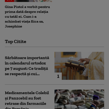
Gina Pistol a vorbit pentru
prima dată despre relația
cu tatăl ei. Cum i-a
schimbat viața fiica sa,
Josephine
Top Citite
Sărbătoare importantă
în calendarul ortodox
pe 7 august: Ce tradiții
se respectă și cui...
1
Medicamentele Colebil
și Panzcebil au fost
retrase din farmaciile
din România.