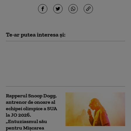
Te-ar putea interesa și:
Festivalul Wireless,
anulat după ce Kanye
West a fost interzis în
Regatul Unit. Biletele
vor fi rambursate
Rapperul Snoop Dogg,
antrenor de onoare al
echipei olimpice a SUA
la JO 2026.
„Entuziasmul său
pentru Mişcarea