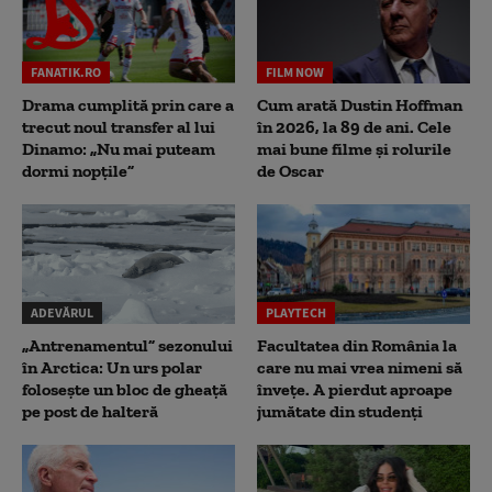
FANATIK.RO
FILM NOW
Drama cumplită prin care a
Cum arată Dustin Hoffman
trecut noul transfer al lui
în 2026, la 89 de ani. Cele
Dinamo: „Nu mai puteam
mai bune filme și rolurile
dormi nopțile”
de Oscar
ADEVĂRUL
PLAYTECH
„Antrenamentul” sezonului
Facultatea din România la
în Arctica: Un urs polar
care nu mai vrea nimeni să
folosește un bloc de gheață
înveţe. A pierdut aproape
pe post de halteră
jumătate din studenţi