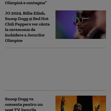
Olimpică e contagios”
JO 2024. Billie Eilish,
Snoop Dogg și Red Hot
Chili Peppers vor cânta
la ceremonia de
închidere a Jocurilor
Olimpice
Rapperul american
Snoop Dogg va purta
torţa olimpică înaintea
ceremoniei de
deschidere a JO de la
Paris
Snoop Dogg va
comenta pentru un
post TV Jocurile