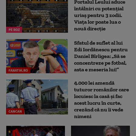
Portalul Leului aduce
întâlniri cu potențial
uriaș pentru 3 zodii.
Viața lor poate lua o
nouă direcție
PE ROZ
Sfatul de suflet al lui
Edi Iordănescu pentru
Daniel Bîrligea: „Să se
concentreze pe fotbal,
asta e meseria lui!”
FANATIK.RO
4.000 lei amendă
tuturor românilor care
locuiesc la casă și fac
acest lucru în curte,
crezând că nu îi vede
CANCAN
nimeni