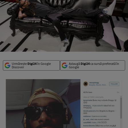
Urmărește
Digi24
în Google
Adaugă
Digi24
ca sursă preferată în
Discover
Google