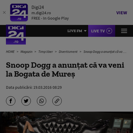
Digi24
VIEW
m.digi24.ro
FREE - In Google Play
LIVE TV
LIVE FM
HOME
Magazin
Timp liber
Divertisment
Snoop Dogg a anunțat că va veni la Bogata de Mureș
Snoop Dogg a anunțat că va veni
la Bogata de Mureș
Data publicării:
19.03.2016 08:29