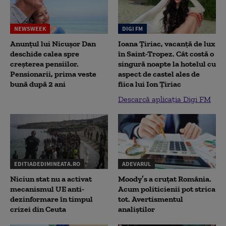
NEWSWEEK
DIGI FM
Anunțul lui Nicușor Dan
Ioana Țiriac, vacanță de lux
deschide calea spre
în Saint-Tropez. Cât costă o
creșterea pensiilor.
singură noapte la hotelul cu
Pensionarii, prima veste
aspect de castel ales de
bună după 2 ani
fiica lui Ion Țiriac
Descarcă aplicația Digi FM
EDITIADEDIMINEATA.RO
ADEVARUL
Niciun stat nu a activat
Moody’s a cruțat România.
mecanismul UE anti-
Acum politicienii pot strica
dezinformare în timpul
tot. Avertismentul
crizei din Ceuta
analiștilor