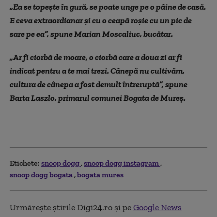
„Ea se topește în gură, se poate unge pe o pâine de casă.
E ceva extraordianar și cu o ceapă roșie cu un pic de
sare pe ea”, spune Marian Moscaliuc, bucătar.
„
Ar fi ciorbă de moare, o ciorbă care a doua zi ar fi
indicat pentru a te mai trezi. Cânepă nu cultivăm,
cultura de cânepa a fost demult întreruptă”, spune
Barta Laszlo, primarul comunei Bogata de Mureş.
Etichete:
snoop dogg
snoop dogg instagram
snoop dogg bogata
bogata mures
Urmărește știrile Digi24.ro și pe
Google News