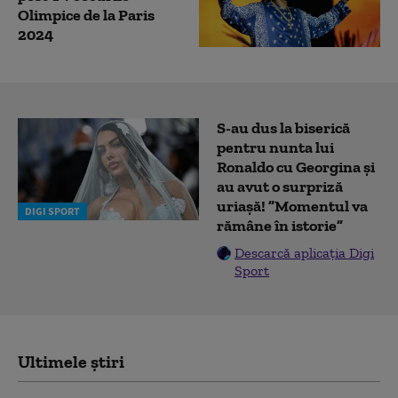
Olimpice de la Paris
2024
S-au dus la biserică
pentru nunta lui
Ronaldo cu Georgina și
au avut o surpriză
uriașă! ”Momentul va
DIGI SPORT
rămâne în istorie”
Descarcă aplicația Digi
Sport
Ultimele știri