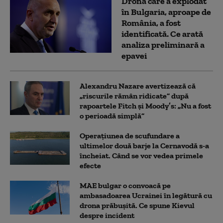
Drona care a explodat
în Bulgaria, aproape de
România, a fost
identificată. Ce arată
analiza preliminară a
epavei
Alexandru Nazare avertizează că
„riscurile rămân ridicate” după
rapoartele Fitch și Moody’s: „Nu a fost
o perioadă simplă”
Operațiunea de scufundare a
ultimelor două barje la Cernavodă s-a
încheiat. Când se vor vedea primele
efecte
MAE bulgar o convoacă pe
ambasadoarea Ucrainei în legătură cu
drona prăbuşită. Ce spune Kievul
despre incident