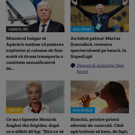
GANDUL.RO
DIGI SPORT
Ministrul bulgar al
Au bătut palma! Marius
Apărării susține că puterea
Șumudică, revenire
exploziei și coloana de fum
spectaculoasă pe bancă, în
arată că drona transporta o
SuperLigă
cantitate semnificativă
Descarcă aplicația Digi
de...
Sport
PRO FM
DIGI WORLD
Ce nu-i lipsește Monicăi
Rinichii, printre primii
Anghel din frigider, după
afectați de caniculă. Câtă
ce a slăbit 40 kg: “Știu ce să
apă trebuie să bem, de fapt,