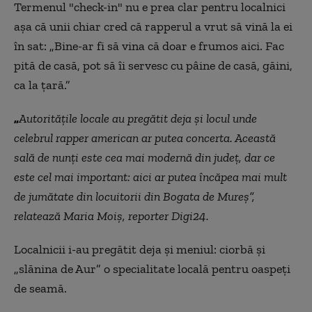
Termenul "check-in" nu e prea clar pentru localnici
aşa că unii chiar cred că rapperul a vrut să vină la ei
în sat: „Bine-ar fi să vina că doar e frumos aici. Fac
pită de casă, pot să îi servesc cu pâine de casă, găini,
ca la țară.”
„
Autoritățile locale au pregătit deja și locul unde
celebrul rapper american ar putea concerta. Această
sală de nunți este cea mai modernă din județ, dar ce
este cel mai important: aici ar putea încăpea mai mult
de jumătate din locuitorii din Bogata de Mureș”,
relatează Maria Moiş, reporter Digi24.
Localnicii i-au pregătit deja şi meniul: ciorbă şi
„slănina de Aur” o specialitate locală pentru oaspeţi
de seamă.