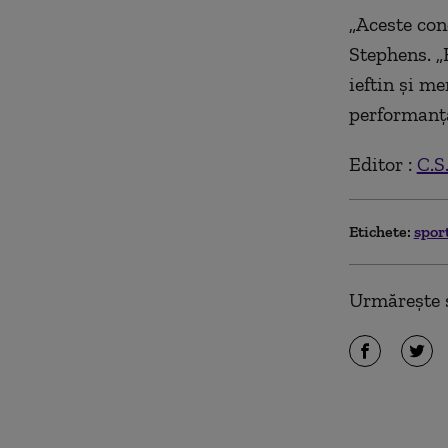
„Aceste conc
Stephens. „
ieftin și m
performanță
Editor :
C.S
Etichete:
spor
Urmărește ș