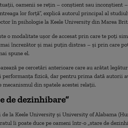
tuații, oamenii se rețin – conștient sau inconștient –
ntreaga lor forță”, explică autorul principal al studiu
ector în psihologie la Keele University din Marea Brit
este o modalitate ușor de accesat prin care te poți si
mai încrezător și mai puțin distras – și prin care poț
mai spune el.
bazează pe cercetări anterioare care au arătat legătur
și performanța fizică, dar pentru prima dată autorii a
e mecanismul din spatele acestei relații.
re de dezinhibare”
i de la Keele University și University of Alabama (Hun
ratul îi poate duce pe oameni într-o „stare de dezinhi