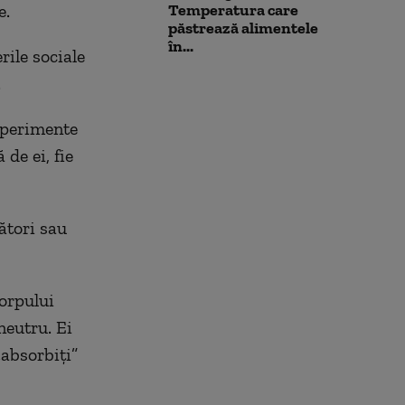
e.
Temperatura care
păstrează alimentele
în...
ile sociale
.
experimente
 de ei, fie
zători sau
corpului
neutru. Ei
„absorbiți”