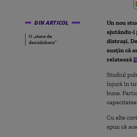
DIN ARTICOL
Un nou stud
ajutându-i 
O „stare de
distrași. D
dezinhibare”
susțin că a
relatează
E
Studiul pub
înjură în t
bune. Partic
capacitatea
Cu alte cuvi
spun că aces