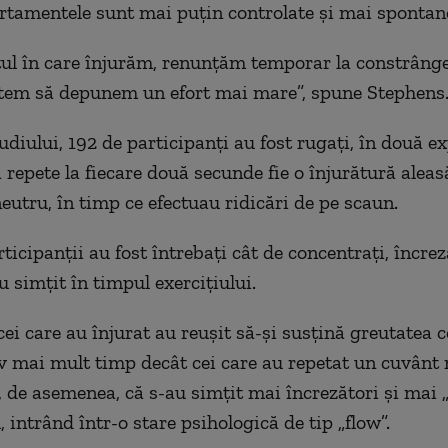
tamentele sunt mai puțin controlate și mai spontan
l în care înjurăm, renunțăm temporar la constrânger
tem să depunem un efort mai mare”, spune Stephens
tudiului, 192 de participanți au fost rugați, în două 
 repete la fiecare două secunde fie o înjurătură aleasă
eutru, în timp ce efectuau ridicări de pe scaun.
rticipanții au fost întrebați cât de concentrați, încre
u simțit în timpul exercițiului.
cei care au înjurat au reușit să-și susțină greutatea 
v mai mult timp decât cei care au repetat un cuvânt 
, de asemenea, că s-au simțit mai încrezători și mai 
, intrând într-o stare psihologică de tip „flow”.