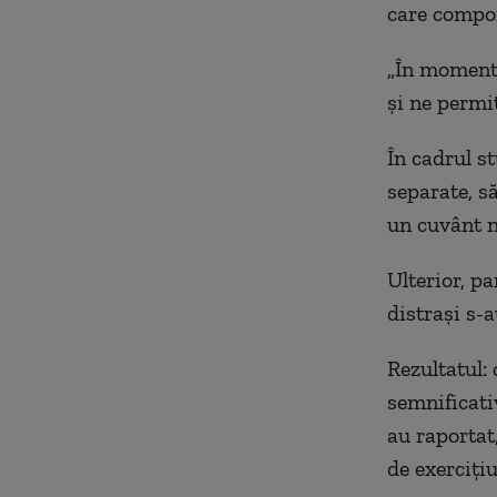
care compor
„În momentu
și ne permi
În cadrul s
separate, să
un cuvânt n
Ulterior, pa
distrași s-a
Rezultatul: 
semnificati
au raportat
de exercițiu