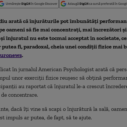
Urmărește
Digi24
în Google Discover
Adaugă
Digi24
ca sursă preferată în Googl
iu arată că înjurăturile pot îmbunătăți performanț
pe oameni să fie mai concentrați, mai încrezători ș
eși înjuratul nu este tocmai acceptat în societate, ce
r putea fi, paradoxal, cheia unei condiții fizice mai 
uronews
.
licat în jurnalul American Psychologist arată că pers
impul unor exerciții fizice reușesc să obțină perform
ipanții au raportat că înjuratul le-a crescut încredere
 de concentrare.
nte, dacă îți vine să scapi o înjurătură la sală, oamen
t impuls ar putea, de fapt, să te ajute.