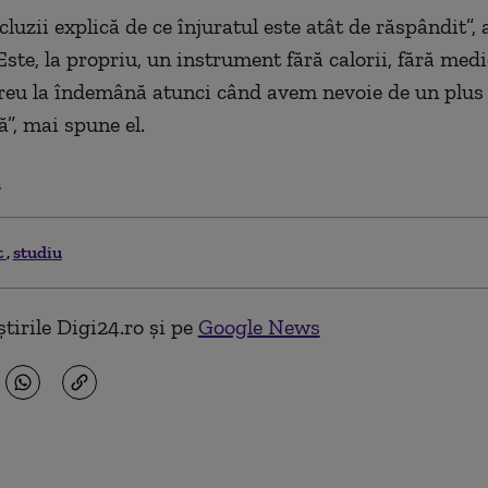
luzii explică de ce înjuratul este atât de răspândit”,
Este, la propriu, un instrument fără calorii, fără med
ereu la îndemână atunci când avem nevoie de un plus
”, mai spune el.
.
t
studiu
tirile Digi24.ro și pe
Google News