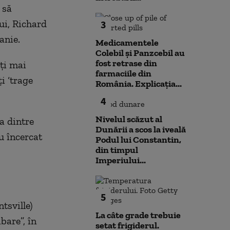
 să
lui, Richard
3
anie.
Medicamentele
Colebil și Panzcebil au
fost retrase din
mți mai
farmaciile din
i ‘trage
România. Explicația...
4
Nivelul scăzut al
a dintre
Dunării a scos la iveală
u încercat
Podul lui Constantin,
din timpul
Imperiului...
5
tsville)
La câte grade trebuie
bare”, în
setat frigiderul.