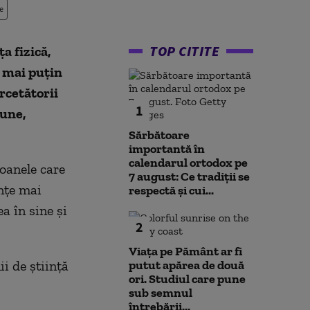
e
TOP CITITE
a fizică,
i mai puțin
rcetătorii
1
bune,
Sărbătoare
importantă în
calendarul ortodox pe
oanele care
7 august: Ce tradiții se
anțe mai
respectă și cui...
a în sine și
2
Viața pe Pământ ar fi
ii de știință
putut apărea de două
ori. Studiul care pune
sub semnul
întrebării...