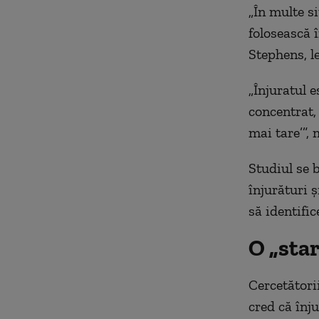
„În multe si
folosească î
Stephens, l
„Înjuratul 
concentrat, 
mai tare’”, 
Studiul se 
înjurături 
să identific
O „sta
Cercetători
cred că înju