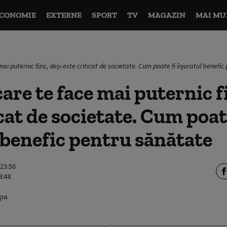
CONOMIE
EXTERNE
SPORT
TV
MAGAZIN
MAI MU
mai puternic fizic, deși este criticat de societate. Cum poate fi înjuratul benefi
are te face mai puternic fi
icat de societate. Cum poat
 benefic pentru sănătate
 23:50
3:48