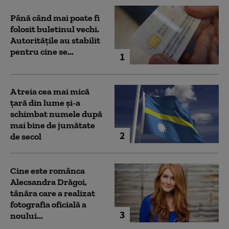
Până când mai poate fi
folosit buletinul vechi.
Autoritățile au stabilit
pentru cine se...
1
A treia cea mai mică
țară din lume și-a
schimbat numele după
mai bine de jumătate
2
de secol
Cine este românca
Alecsandra Drăgoi,
tânăra care a realizat
fotografia oficială a
3
noului...