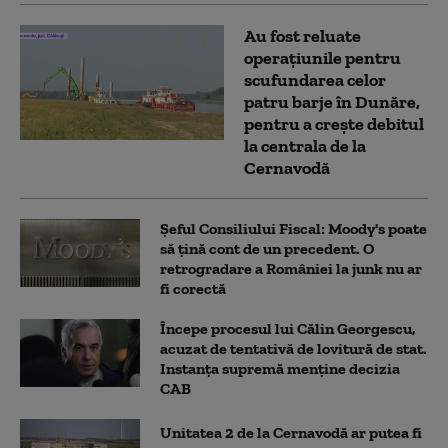
Au fost reluate
operațiunile pentru
scufundarea celor
patru barje în Dunăre,
pentru a crește debitul
la centrala de la
Cernavodă
Șeful Consiliului Fiscal: Moody's poate
să țină cont de un precedent. O
retrogradare a României la junk nu ar
fi corectă
Începe procesul lui Călin Georgescu,
acuzat de tentativă de lovitură de stat.
Instanța supremă menține decizia
CAB
Unitatea 2 de la Cernavodă ar putea fi