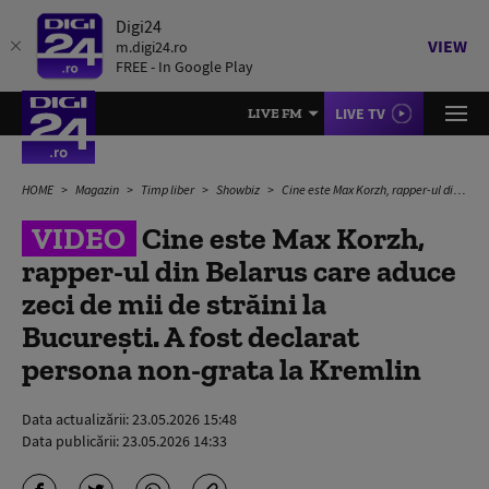
Digi24
VIEW
m.digi24.ro
FREE - In Google Play
LIVE TV
LIVE FM
HOME
Magazin
Timp liber
Showbiz
Cine este Max Korzh, rapper-ul din Belarus care aduce zeci de mii de străini la București. A fost declarat persona non-grata la Kremlin
VIDEO
Cine este Max Korzh,
rapper-ul din Belarus care aduce
zeci de mii de străini la
București. A fost declarat
persona non-grata la Kremlin
Data actualizării:
23.05.2026 15:48
Data publicării:
23.05.2026 14:33