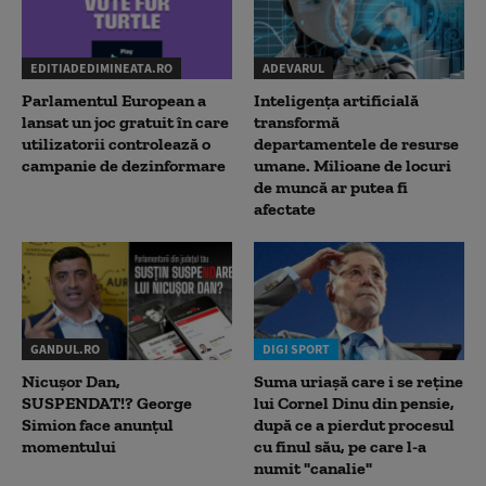
EDITIADEDIMINEATA.RO
ADEVARUL
Parlamentul European a
Inteligența artificială
lansat un joc gratuit în care
transformă
utilizatorii controlează o
departamentele de resurse
campanie de dezinformare
umane. Milioane de locuri
de muncă ar putea fi
afectate
GANDUL.RO
DIGI SPORT
Nicușor Dan,
Suma uriașă care i se reține
SUSPENDAT!? George
lui Cornel Dinu din pensie,
Simion face anunțul
după ce a pierdut procesul
momentului
cu finul său, pe care l-a
numit "canalie"