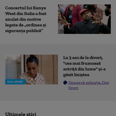
Concertul lui Kanye
West din Italia a fost
anulat din motive
legate de „ordinea şi
siguranţa publică”
La 3 ani de la divorț,
"cea mai frumoasă
actriță din lume" și-a
găsit liniștea
DIGI SPORT
Descarcă aplicația Digi
Sport
Ultimele știri