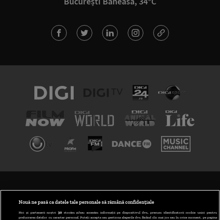
București Băneasa, 34°C
TERMENI ȘI CONDIȚII
POLITICA DE CONFIDENȚIALITATE
Nouă ne pasă ca datele tale personale să rămână confidențiale
Noi și partenerii noștri
30
stocăm și/sau accesăm informații pe dispozitivul dvs., precum identificatorii cookie unici pentru
prelucrarea datelor cu caracter personal. Puteți accepta sau gestiona alegerile dvs. făcând clic mai jos sau în orice moment, pe pagina