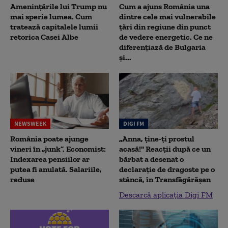
Amenințările lui Trump nu
Cum a ajuns România una
mai sperie lumea. Cum
dintre cele mai vulnerabile
tratează capitalele lumii
țări din regiune din punct
retorica Casei Albe
de vedere energetic. Ce ne
diferențiază de Bulgaria
și...
NEWSWEEK
DIGI FM
România poate ajunge
„Anna, ţine-ţi prostul
vineri în „junk”. Economist:
acasă!" Reacţii după ce un
Indexarea pensiilor ar
bărbat a desenat o
putea fi anulată. Salariile,
declaraţie de dragoste pe o
reduse
stâncă, în Transfăgărăşan
Descarcă aplicația Digi FM