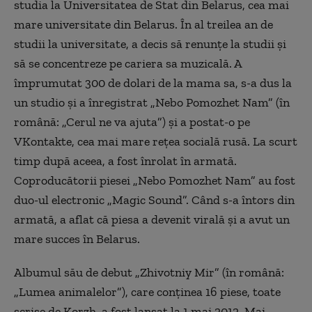
studia la Universitatea de Stat din Belarus, cea mai
mare universitate din Belarus. În al treilea an de
studii la universitate, a decis să renunţe la studii şi
să se concentreze pe cariera sa muzicală. A
împrumutat 300 de dolari de la mama sa, s-a dus la
un studio şi a înregistrat „Nebo Pomozhet Nam” (în
română: „Cerul ne va ajuta”) şi a postat-o pe
VKontakte, cea mai mare reţea socială rusă. La scurt
timp după aceea, a fost înrolat în armată.
Coproducătorii piesei „Nebo Pomozhet Nam” au fost
duo-ul electronic „Magic Sound”. Când s-a întors din
armată, a aflat că piesa a devenit virală şi a avut un
mare succes în Belarus.
Albumul său de debut „Zhivotniy Mir” (în română:
„Lumea animalelor”), care conţinea 16 piese, toate
scrise de Korzh, a fost lansat la 1 mai 2012. Mai