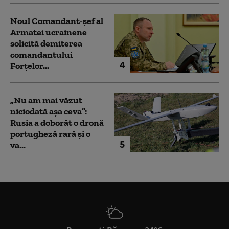
Noul Comandant-șef al
Armatei ucrainene
solicită demiterea
comandantului
4
Forțelor...
„Nu am mai văzut
niciodată așa ceva”:
Rusia a doborât o dronă
portugheză rară și o
5
va...