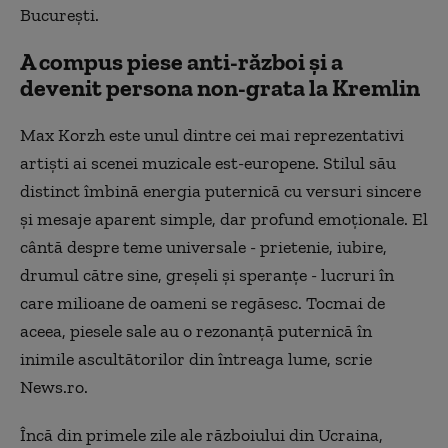
Bucureşti.
A compus piese anti-război şi a
devenit persona non-grata la Kremlin
Max Korzh este unul dintre cei mai reprezentativi
artişti ai scenei muzicale est-europene. Stilul său
distinct îmbină energia puternică cu versuri sincere
şi mesaje aparent simple, dar profund emoţionale. El
cântă despre teme universale - prietenie, iubire,
drumul către sine, greşeli şi speranţe - lucruri în
care milioane de oameni se regăsesc. Tocmai de
aceea, piesele sale au o rezonanţă puternică în
inimile ascultătorilor din întreaga lume, scrie
News.ro.
Încă din primele zile ale războiului din Ucraina,