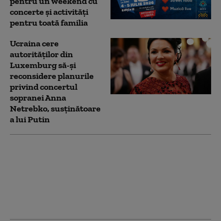
pentru un weekend cu
concerte și activități
pentru toată familia
Ucraina cere
autorităților din
Luxemburg să-și
reconsidere planurile
privind concertul
sopranei Anna
Netrebko, susținătoare
a lui Putin
Pentru prima dată în
23 de ani. Moscova a
anulat unul dintre cele
mai importante
evenimente, de frica
dronelor ucrainene