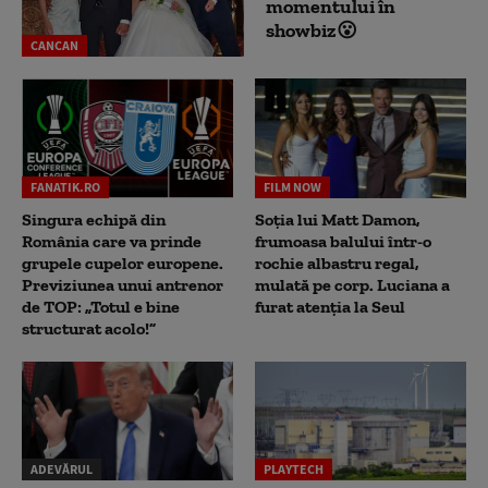
momentului în
showbiz😮
CANCAN
FANATIK.RO
FILM NOW
Singura echipă din
Soția lui Matt Damon,
România care va prinde
frumoasa balului într-o
grupele cupelor europene.
rochie albastru regal,
Previziunea unui antrenor
mulată pe corp. Luciana a
de TOP: „Totul e bine
furat atenția la Seul
structurat acolo!”
ADEVĂRUL
PLAYTECH