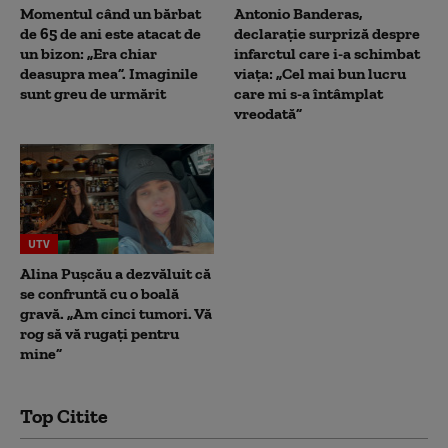
Momentul când un bărbat
Antonio Banderas,
de 65 de ani este atacat de
declarație surpriză despre
un bizon: „Era chiar
infarctul care i-a schimbat
deasupra mea”. Imaginile
viața: „Cel mai bun lucru
sunt greu de urmărit
care mi s-a întâmplat
vreodată”
UTV
Alina Pușcău a dezvăluit că
se confruntă cu o boală
gravă. „Am cinci tumori. Vă
rog să vă rugați pentru
mine”
Top Citite