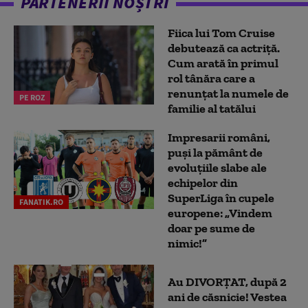
PARTENERII NOȘTRI
Fiica lui Tom Cruise
debutează ca actriță.
Cum arată în primul
rol tânăra care a
renunțat la numele de
PE ROZ
familie al tatălui
Impresarii români,
puși la pământ de
evoluțiile slabe ale
echipelor din
SuperLiga în cupele
FANATIK.RO
europene: „Vindem
doar pe sume de
nimic!”
Au DIVORȚAT, după 2
ani de căsnicie! Vestea