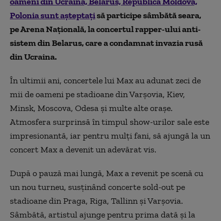
oameni din Ucraina, Belarus, Republica Moldova,
Polonia sunt aşteptaţi
să participe sâmbătă seara,
pe Arena Naţională, la concertul rapper-ului anti-
sistem din Belarus, care a condamnat invazia rusă
din Ucraina.
În ultimii ani, concertele lui Max au adunat zeci de
mii de oameni pe stadioane din Varşovia, Kiev,
Minsk, Moscova, Odesa şi multe alte oraşe.
Atmosfera surprinsă în timpul show-urilor sale este
impresionantă, iar pentru mulţi fani, să ajungă la un
concert Max a devenit un adevărat vis.
După o pauză mai lungă, Max a revenit pe scenă cu
un nou turneu, susţinând concerte sold-out pe
stadioane din Praga, Riga, Tallinn şi Varşovia.
Sâmbătă, artistul ajunge pentru prima dată şi la