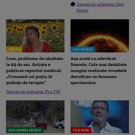
Descarcă aplicația Digi
Sport
PRO FM
DIGI WORLD
Lora, probleme de sănătate
Așa arată cu adevărat
la 44 de ani. Artista a
Soarele. Cele mai detaliate
publicat raportul medical:
imagini realizate vreodată
„Urmează cel puțin 10
dezvăluie un fenomen
ședințe de terapie”
spectaculos
Descarcă aplicația Pro FM
DIGI ANIMAL WORLD
FILM NOW