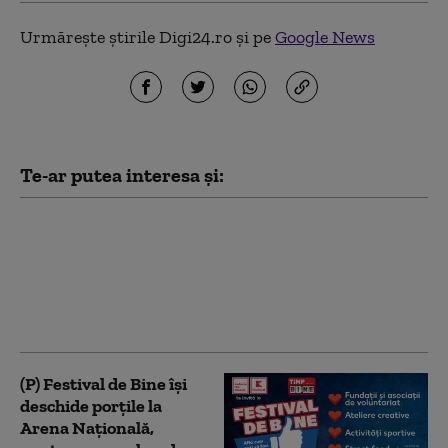
Urmărește știrile Digi24.ro și pe
Google News
Te-ar putea interesa și:
Big Little Festival
premiază timpul
petrecut în familie cu
un automobil
(P) Festival de Bine își
deschide porțile la
Arena Națională,