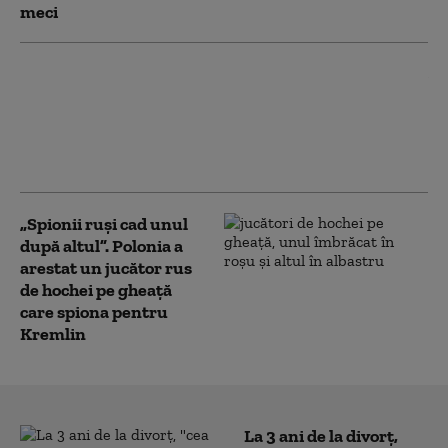
meci
"Pentru mine ai fost totul".
Hocheistul mort după ce a
fost lovit în gât de o patină
cumpărase inelul de
logodnă pentru iubita lui
„Spionii ruşi cad unul
după altul”. Polonia a
arestat un jucător rus
de hochei pe gheață
care spiona pentru
Kremlin
La 3 ani de la divorț,