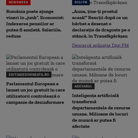
NEWSWEEK
DIGI FM
România poate ajunge
„Anna, ţine-ţi prostul
vineri în „junk”. Economist:
acasă!" Reacţii după ce un
Indexarea pensiilor ar
bărbat a desenat o
putea fi anulată. Salariile,
declaraţie de dragoste pe o
reduse
stâncă, în Transfăgărăşan
Descarcă aplicația Digi FM
EDITIADEDIMINEATA.RO
Parlamentul European a
ADEVARUL
lansat un joc gratuit în care
Inteligența artificială
utilizatorii controlează o
transformă
campanie de dezinformare
departamentele de resurse
umane. Milioane de locuri
de muncă ar putea fi
afectate