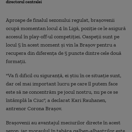
directorul centralei
Aproape de finalul sezonului regulat, braşovenii
ocupă momentan locul 4 în Ligă, poziţie ce le asigură
accesul în play-off-ul competiţiei. Oaspeţii sunt pe
locul 5 în acest moment şi vin la Braşov pentru a
recupera din diferenţa de 5 puncte dintre cele două
formaţii.
"Va fi dificil cu siguranţă, ei ştiu în ce situaţie sunt,
dar cel mai important lucru pe care îl putem face
este să ne concentrăm pe jocul nostru, nu pe ce se
întâmplă la Ciuc", a declarat Kari Rauhanen,
antrenor Corona Braşov.
Braşovenii au avantajul meciurilor directe în acest
sezon, iar moraulul în tabăra galben-albaştrilor este