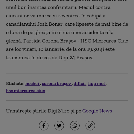
unul bun înaintea confruntării. Meciul contra
ciucanilor va marca şi revenirea în echipă a
canadianului Josh Bonar, care lipseşte de mai bine de
o lună de pe gheaţă în urma unei accidentări la
gleznă. Partida Corona Braşov - HSC Miercurea Ciuc
are loc vineri, 10 ianuarie, de la ora 19.30 şi este
transmisă în direct de Digi 24 Braşov.
Etichete:
hochei
corona braşov
dificil
liga mol
hsc miercurea ciuc
Urmărește știrile Digi24.ro și pe
Google News