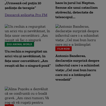
haos în jurul lui Neptun.
„Urmează cel puțin 10
Semne ale unui cataclism
ședințe de terapie”
străvechi, detectate de
Descarcă aplicația Pro FM
telescopul...
DIGI ANIMAL WORLD
FILM NOW
Un rechin a regurgitat un
Antonio Banderas,
arici viu și nevătămat, în
declarație surpriză despre
fața unor cercetători: „Am
infarctul care i-a schimbat
reușit să fac o singură poză”
viața: „Cel mai bun lucru
care mi s-a întâmplat
vreodată”