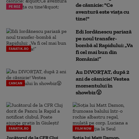
de căsnicie: "Ce
PE ROZ
aventură este viața cu
tine!"
Edi Iordănescu pariază
pe noul transfer-
bombă al Rapidului: „Va
FANATIK.RO
fi cel mai bun din
România!”
Au DIVORȚAT, după 2
ani de căsnicie! Vestea
CANCAN
momentului în
showbiz😮
FANATIK.RO
FILM NOW
Jucătorul de la CFR Cluj
Soția lui Matt Damon,