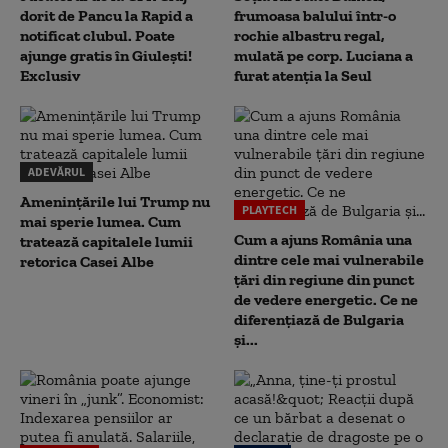
dorit de Pancu la Rapid a
frumoasa balului într-o
notificat clubul. Poate
rochie albastru regal,
ajunge gratis în Giulești!
mulată pe corp. Luciana a
Exclusiv
furat atenția la Seul
ADEVĂRUL
Amenințările lui Trump nu
PLAYTECH
mai sperie lumea. Cum
Cum a ajuns România una
tratează capitalele lumii
dintre cele mai vulnerabile
retorica Casei Albe
țări din regiune din punct
de vedere energetic. Ce ne
diferențiază de Bulgaria
și...