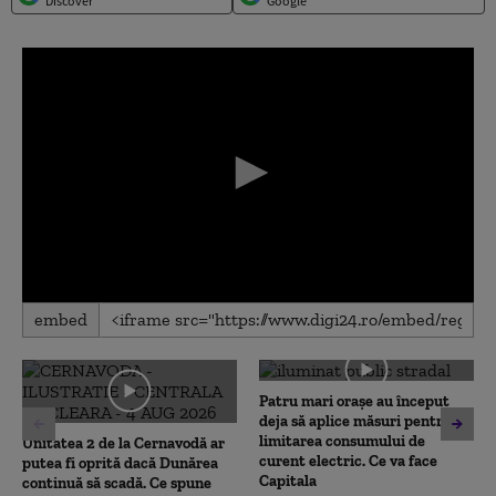
Discover
Google
0
embed
seconds
of
0
seconds
Patru mari orașe au început
deja să aplice măsuri pentru
limitarea consumului de
Unitatea 2 de la Cernavodă ar
curent electric. Ce va face
putea fi oprită dacă Dunărea
Capitala
continuă să scadă. Ce spune