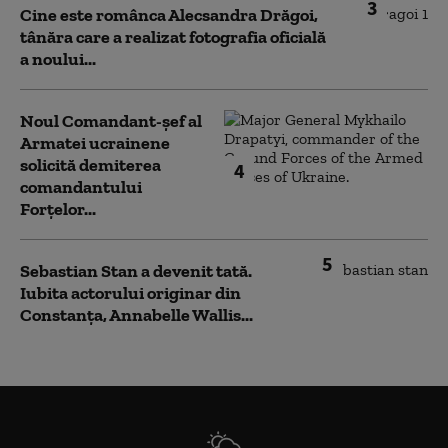
3
Cine este românca Alecsandra Drăgoi,
tânăra care a realizat fotografia oficială
a noului...
Noul Comandant-șef al
Armatei ucrainene
solicită demiterea
4
comandantului
Forțelor...
5
Sebastian Stan a devenit tată.
Iubita actorului originar din
Constanța, Annabelle Wallis...