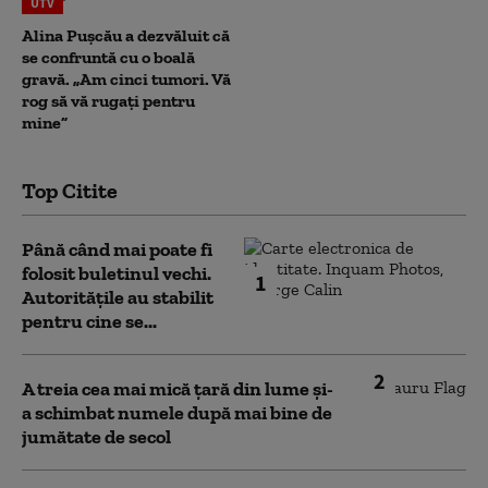
UTV
Alina Pușcău a dezvăluit că
se confruntă cu o boală
gravă. „Am cinci tumori. Vă
rog să vă rugați pentru
mine”
Top Citite
Până când mai poate fi
folosit buletinul vechi.
1
Autoritățile au stabilit
pentru cine se...
2
A treia cea mai mică țară din lume și-
a schimbat numele după mai bine de
jumătate de secol