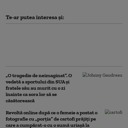
Te-ar putea interesa și:
Tensiune maximă la partida de
hochei dintre Canada și SUA:
Imnul american fluierat, haos,
trei altercaţii în primele nouă
secunde
„O tragedie de neimaginat”. O
vedetă a sportului din SUA și
fratele său au murit cu o zi
înainte ca sora lor să se
căsătorească
Revoltă online după ce o femeie a postat o
fotografie cu „porția” de cartofi prăjiți pe
care a cumpărat-o cu o sumă uriașă la