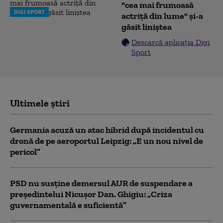
"cea mai frumoasă
DIGI SPORT
actriță din lume" și-a
găsit liniștea
Descarcă aplicația Digi
Sport
Ultimele știri
Germania acuză un atac hibrid după incidentul cu
dronă de pe aeroportul Leipzig: „E un nou nivel de
pericol”
PSD nu susține demersul AUR de suspendare a
președintelui Nicușor Dan. Ghigiu: „Criza
guvernamentală e suficientă”