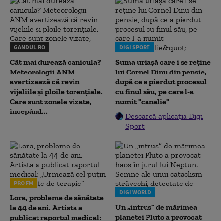
GANDUL.RO
DIGI SPORT
Cât mai durează canicula?
Suma uriașă care i se reține
Meteorologii ANM
lui Cornel Dinu din pensie,
avertizează că revin
după ce a pierdut procesul
vijeliile și ploile torențiale.
cu finul său, pe care l-a
Care sunt zonele vizate,
numit "canalie"
începând...
Descarcă aplicația Digi
Sport
PRO FM
DIGI WORLD
Lora, probleme de sănătate
Un „intrus” de mărimea
la 44 de ani. Artista a
planetei Pluto a provocat
publicat raportul medical: