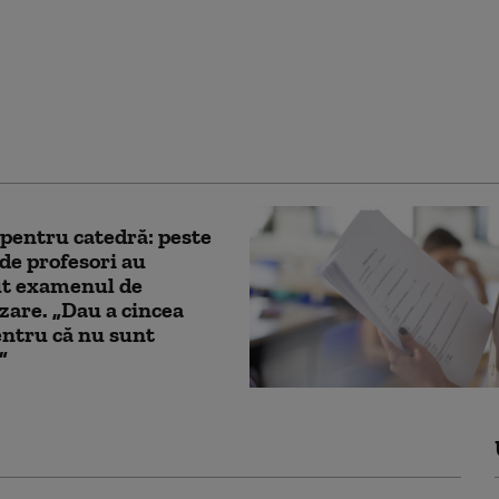
 în anul școlar 2026-
aterii opționale în
ră, admitere schimbată
u și controverse privind
a religie
 pentru catedră: peste
de profesori au
ut examenul de
izare. „Dau a cincea
entru că nu sunt
”