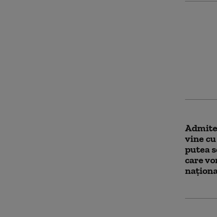
Rezulta
2026: M
publica
contest
Admiter
vine cu
putea s
care vor
naționa