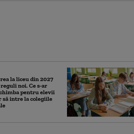
te finale Titularizare
inisterul Educației a
t notele după
ații. Situația pe județe
ea la liceu din 2027
 reguli noi. Ce s-ar
chimba pentru elevii
 să intre la colegiile
le