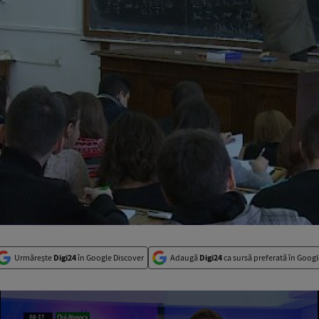
Urmărește
Digi24
în Google Discover
Adaugă
Digi24
ca sursă preferată în Googl