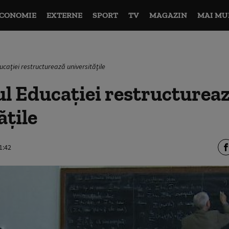
CONOMIE
EXTERNE
SPORT
TV
MAGAZIN
MAI MU
ucaţiei restructurează universităţile
l Educaţiei restructurea
ăţile
1:42