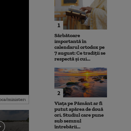
1
Sărbătoare
importantă în
calendarul ortodox pe
7 august: Ce tradiții se
respectă și cui...
2
Viața pe Pământ ar fi
putut apărea de două
ori. Studiul care pune
sub semnul
întrebării...