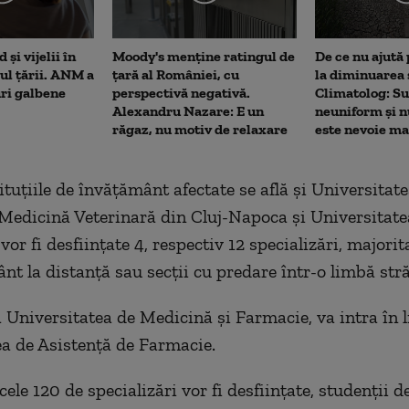
 și vijelii în
Moody's menține ratingul de
De ce nu ajută 
rul țării. ANM a
țară al României, cu
la diminuarea 
uri galbene
perspectivă negativă.
Climatolog: Su
Alexandru Nazare: E un
neuniform și n
răgaz, nu motiv de relaxare
este nevoie m
ituţiile de învăţământ afectate se află şi Universitate
 Medicină Veterinară din Cluj-Napoca şi Universitat
 vor fi desfiinţate 4, respectiv 12 specializări, majori
nt la distanţă sau secţii cu predare într-o limbă stră
a Universitatea de Medicină şi Farmacie, va intra în 
ea de Asistenţă de Farmacie.
ele 120 de specializări vor fi desfiinţate, studenţii de