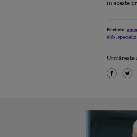
în aceste pr
Etichete:
univ
ubb
specializ
Urmărește ș