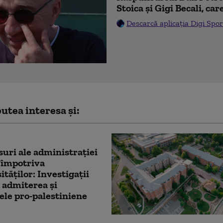
Stoica și Gigi Becali, car
Descarcă aplicația Digi Spor
utea interesa și:
uri ale administrației
împotriva
ităților: Investigații
 admiterea și
ele pro-palestiniene