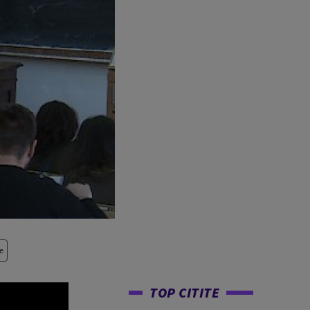
e
TOP CITITE