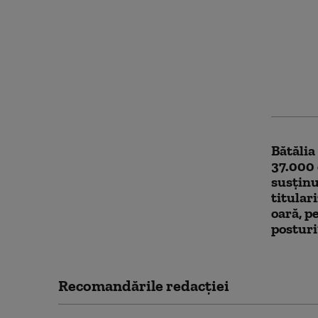
Noutăți
2027. M
premie
la lice
notele l
Bătălia
37.000 
susțin
titular
oară, p
posturi
Recomandările redacţiei