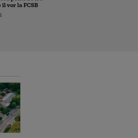
e îl vor la FCSB
t