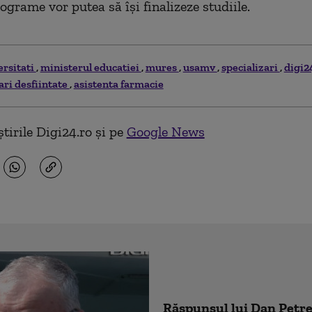
ograme vor putea să îşi finalizeze studiile.
ersitati
ministerul educatiei
mures
usamv
specializari
digi2
ari desfiintate
asistenta farmacie
tirile Digi24.ro și pe
Google News
Răspunsul lui Dan Pet