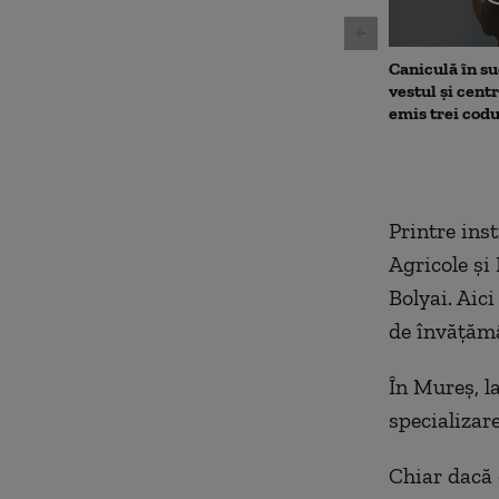
Caniculă în sud
vestul și cent
emis trei cod
Printre inst
Agricole şi
Bolyai. Aici
de învăţămâ
În Mureş, l
specializar
Chiar dacă c