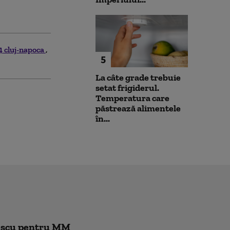
4 cluj-napoca
5
La câte grade trebuie
setat frigiderul.
Temperatura care
păstrează alimentele
în...
rescu pentru MM