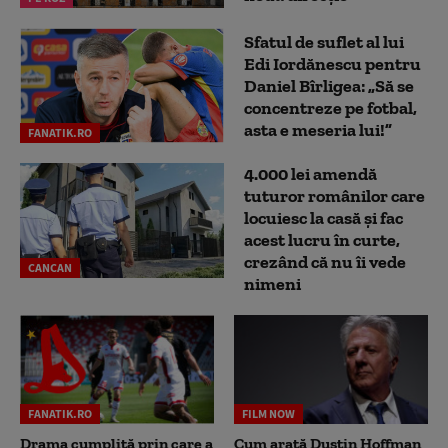
Sfatul de suflet al lui
Edi Iordănescu pentru
Daniel Bîrligea: „Să se
concentreze pe fotbal,
asta e meseria lui!”
FANATIK.RO
4.000 lei amendă
tuturor românilor care
locuiesc la casă și fac
acest lucru în curte,
crezând că nu îi vede
CANCAN
nimeni
FANATIK.RO
FILM NOW
Drama cumplită prin care a
Cum arată Dustin Hoffman