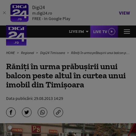
Digi24
VIEW
m.digi24.ro
FREE - In Google Play
LIVE TV
LIVE FM
HOME
Regional
Digi24 Timisoara
Răniți în urma prăbușirii unui balcon peste altul în curtea unui imobil din Timișoara
Răniți în urma prăbușirii unui
balcon peste altul în curtea unui
imobil din Timișoara
Data publicării:
29.08.2013 14:29