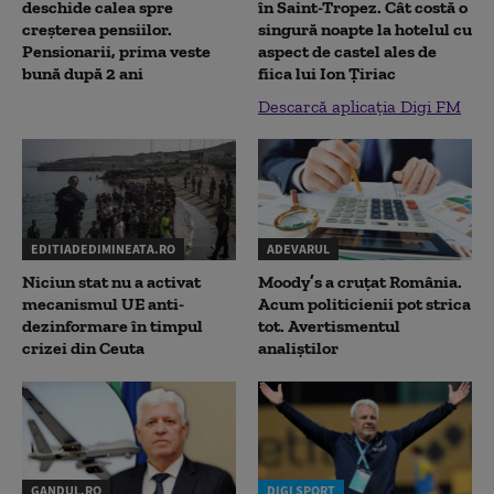
deschide calea spre
în Saint-Tropez. Cât costă o
creșterea pensiilor.
singură noapte la hotelul cu
Pensionarii, prima veste
aspect de castel ales de
bună după 2 ani
fiica lui Ion Țiriac
Descarcă aplicația Digi FM
EDITIADEDIMINEATA.RO
ADEVARUL
Niciun stat nu a activat
Moody’s a cruțat România.
mecanismul UE anti-
Acum politicienii pot strica
dezinformare în timpul
tot. Avertismentul
crizei din Ceuta
analiștilor
GANDUL.RO
DIGI SPORT