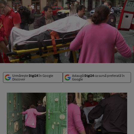
Urmărește
Digi24
în Google
Adaugă
Digi24
ca sursă preferată în
Discover
Google