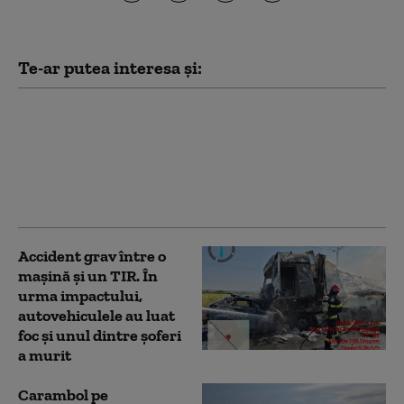
Te-ar putea interesa și:
Accident grav în Vaslui:
Gospodării distruse de
un TIR, după ce șoferul
a pierdut controlul
volanului
Accident grav între o
mașină și un TIR. În
urma impactului,
autovehiculele au luat
foc și unul dintre șoferi
a murit
Carambol pe