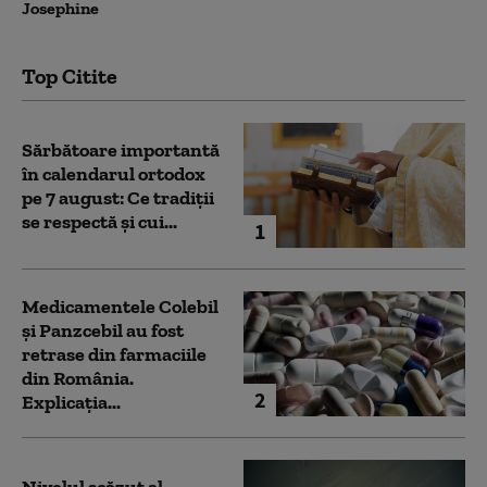
Josephine
Top Citite
Sărbătoare importantă
în calendarul ortodox
pe 7 august: Ce tradiții
se respectă și cui...
1
Medicamentele Colebil
și Panzcebil au fost
retrase din farmaciile
din România.
2
Explicația...
Nivelul scăzut al