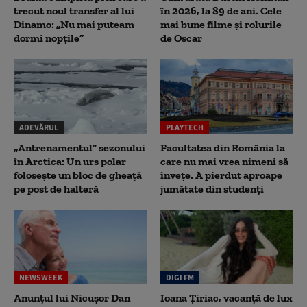
trecut noul transfer al lui
în 2026, la 89 de ani. Cele
Dinamo: „Nu mai puteam
mai bune filme și rolurile
dormi nopțile”
de Oscar
ADEVĂRUL
PLAYTECH
„Antrenamentul” sezonului
Facultatea din România la
în Arctica: Un urs polar
care nu mai vrea nimeni să
folosește un bloc de gheață
înveţe. A pierdut aproape
pe post de halteră
jumătate din studenţi
NEWSWEEK
DIGI FM
Anunțul lui Nicușor Dan
Ioana Țiriac, vacanță de lux