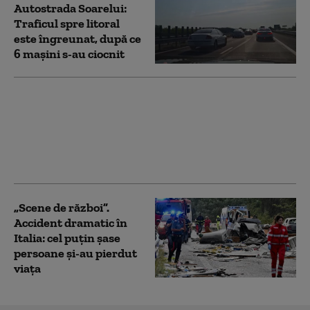
Autostrada Soarelui:
Traficul spre litoral
este îngreunat, după ce
6 mașini s-au ciocnit
25 de răniţi, dintre care
zece în stare gravă,
după coliziunea dintre
două tramvaie în
Germania
„Scene de război”.
Accident dramatic în
Italia: cel puțin șase
persoane și-au pierdut
viața