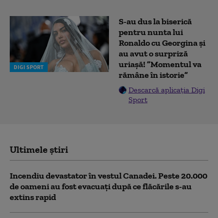
S-au dus la biserică
pentru nunta lui
Ronaldo cu Georgina și
au avut o surpriză
uriașă! ”Momentul va
DIGI SPORT
rămâne în istorie”
Descarcă aplicația Digi
Sport
Ultimele știri
Incendiu devastator în vestul Canadei. Peste 20.000
de oameni au fost evacuați după ce flăcările s-au
extins rapid