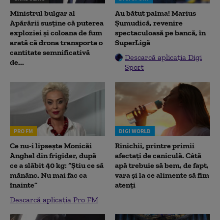
Ministrul bulgar al
Au bătut palma! Marius
Apărării susține că puterea
Șumudică, revenire
exploziei și coloana de fum
spectaculoasă pe bancă, în
arată că drona transporta o
SuperLigă
cantitate semnificativă
Descarcă aplicația Digi
de...
Sport
PRO FM
DIGI WORLD
Ce nu-i lipsește Monicăi
Rinichii, printre primii
Anghel din frigider, după
afectați de caniculă. Câtă
ce a slăbit 40 kg: “Știu ce să
apă trebuie să bem, de fapt,
mănânc. Nu mai fac ca
vara și la ce alimente să fim
înainte”
atenți
Descarcă aplicația Pro FM