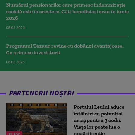
Numărul pensionarilor care primesc indemnizaţie
socială este în creștere. Câți beneficiari erau în iunie
2026
08.08.2026
Programul Tezaur revine cu dobânzi avantajoase.
Ce primesc investitorii
08.08.2026
PARTENERII NOȘTRI
Portalul Leului aduce
întâlniri cu potențial
uriaș pentru 3 zodii.
Viața lor poate lua o
nouă direcție
PE ROZ