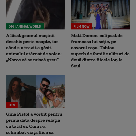
DIGI ANIMAL WORLD
FILM NOW
A lăsat geamul mașinii
Matt Damon, eclipsat de
deschis peste noapte, iar
frumoasa lui soție, pe
când s-a trezit a găsit
covorul roșu. Tablou
animalul atârnat de volan:
superb de familie alături de
„Noroc că se mișcă greu”
două dintre fiicele lor, la
Seul
UTV
Gina Pistol a vorbit pentru
prima dată despre relația
cu tatăl ei. Cum i-a
schimbat viața fiica sa,