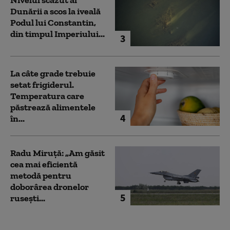
Dunării a scos la iveală
Podul lui Constantin,
din timpul Imperiului...
3
La câte grade trebuie
setat frigiderul.
Temperatura care
păstrează alimentele
4
în...
Radu Miruță: „Am găsit
cea mai eficientă
metodă pentru
doborârea dronelor
5
rusești...