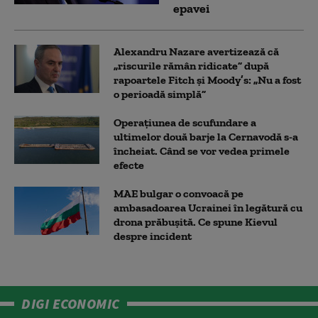
epavei
Alexandru Nazare avertizează că
„riscurile rămân ridicate” după
rapoartele Fitch și Moody’s: „Nu a fost
o perioadă simplă”
Operațiunea de scufundare a
ultimelor două barje la Cernavodă s-a
încheiat. Când se vor vedea primele
efecte
MAE bulgar o convoacă pe
ambasadoarea Ucrainei în legătură cu
drona prăbuşită. Ce spune Kievul
despre incident
DIGI ECONOMIC