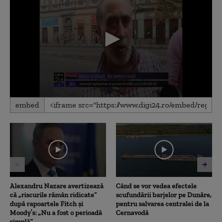
0
embed
seconds
of
54
seconds
Alexandru Nazare avertizează
Când se vor vedea efectele
că „riscurile rămân ridicate”
scufundării barjelor pe Dunăre,
după rapoartele Fitch și
pentru salvarea centralei de la
Moody’s: „Nu a fost o perioadă
Cernavodă
simplă”