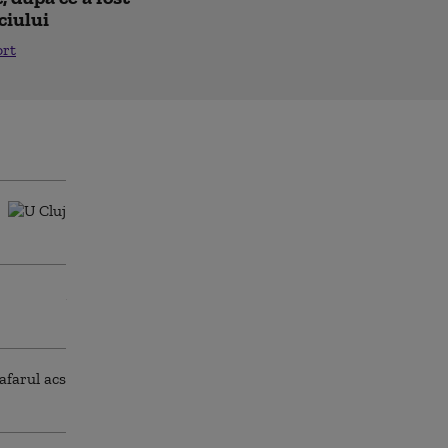
ciului
ort