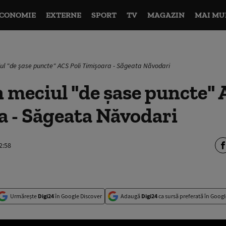
CONOMIE
EXTERNE
SPORT
TV
MAGAZIN
MAI MU
ul "de şase puncte" ACS Poli Timișoara - Săgeata Năvodari
 meciul "de şase puncte" 
a - Săgeata Năvodari
2:58
Urmărește
Digi24
în Google Discover
Adaugă
Digi24
ca sursă preferată în Googl