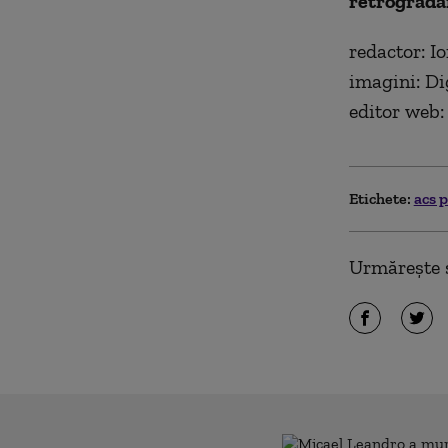
retrogradăr
redactor: I
imagini: Di
editor web:
Etichete:
acs 
Urmărește ș