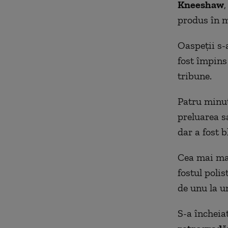
Kneeshaw
,
produs în m
Oaspeţii s-
fost împins
tribune.
Patru minut
preluarea sa
dar a fost b
Cea mai mar
fostul polis
de unu la u
S-a încheia