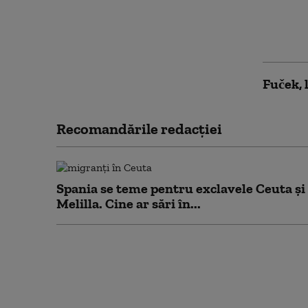
Liga 2 
test îm
timişo
Fuček, 
Recomandările redacţiei
Spania se teme pentru exclavele Ceuta și
Melilla. Cine ar sări în...