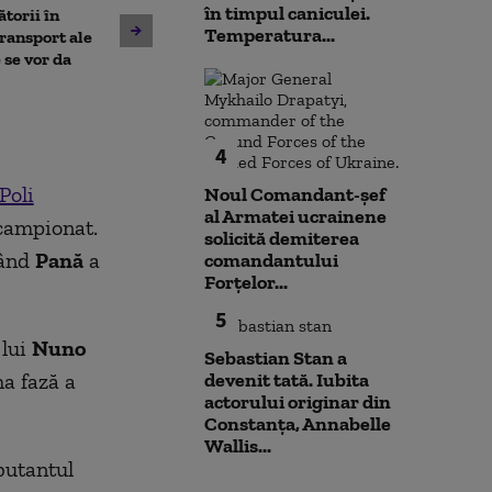
în timpul caniculei.
torii în
Temperatura...
Un asistent medical din SUA
Jihadiști infilt
transport ale
pune la pământ un pacient
migranții ajunș
 se vor da
violent. Ce nu a știut
bărbatul agresiv atunci când
l-a atacat
4
Poli
Noul Comandant-șef
al Armatei ucrainene
 campionat.
solicită demiterea
când
Pană
a
comandantului
Forțelor...
5
 lui
Nuno
Sebastian Stan a
ma fază a
devenit tată. Iubita
actorului originar din
Constanța, Annabelle
Wallis...
butantul