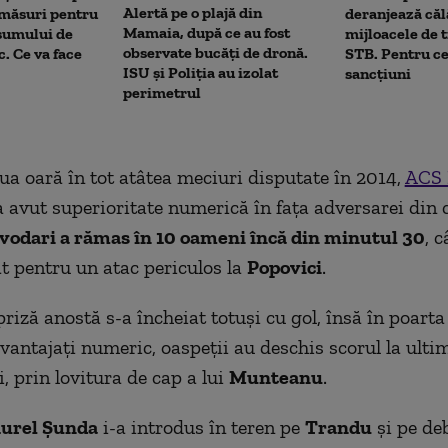
Alertă pe o plajă din
 măsuri pentru
deranjează călă
Mamaia, după ce au fost
sumului de
mijloacele de 
observate bucăți de dronă.
c. Ce va face
STB. Pentru ce
ISU și Poliția au izolat
sancțiuni
perimetrul
ua oară în tot atâtea meciuri disputate în 2014,
ACS 
 avut superioritate numerică în faţa adversarei din
vodari a rămas în 10 oameni încă din minutul 30
, 
at pentru un atac periculos la
Popovici
.
riză anostă s-a încheiat totuşi cu gol, însă în poarta
vantajaţi numeric, oaspeţii au deschis scorul la ulti
, prin lovitura de cap a lui
Munteanu
.
urel Şunda
i-a introdus în teren pe
Trandu
şi pe de