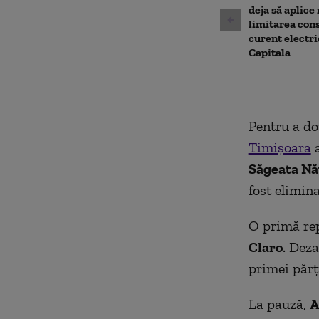
deja să aplice
limitarea con
curent electri
Capitala
Pentru a do
Timișoara
a
Săgeata Nă
fost elimin
O primă rep
Claro
. Deza
primei părţi
La pauză,
A