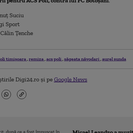
ii pentru ACS Poli, contra lui FC Botoşani
.
onuţ Suciu
gi Sport
 Călin Țenche
poli timişoara
remiza
acs poli
săgeata năvodari
aurel sunda
tirile Digi24.ro și pe
Google News
Micael Leandro a murit,