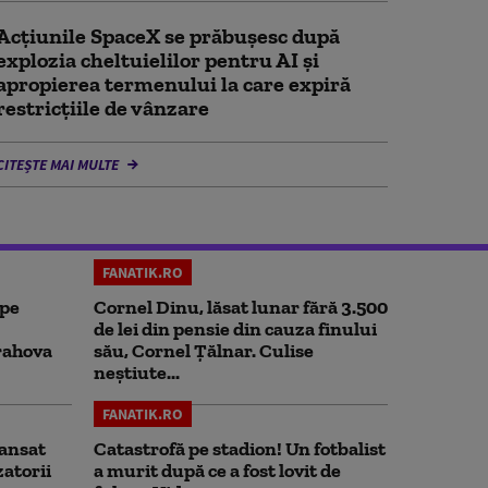
Acţiunile SpaceX se prăbuşesc după
explozia cheltuielilor pentru AI şi
apropierea termenului la care expiră
restricţiile de vânzare
CITEȘTE MAI MULTE
FANATIK.RO
 pe
Cornel Dinu, lăsat lunar fără 3.500
de lei din pensie din cauza finului
rahova
său, Cornel Țălnar. Culise
neștiute...
FANATIK.RO
ansat
Catastrofă pe stadion! Un fotbalist
zatorii
a murit după ce a fost lovit de