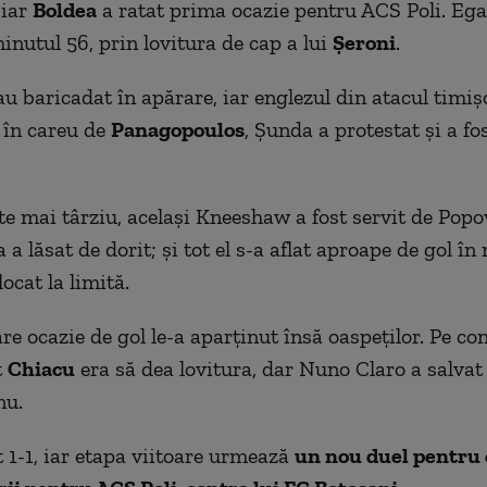
 iar
Boldea
a ratat prima ocazie pentru ACS Poli. Ega
inutul 56, prin lovitura de cap a lui
Şeroni
.
au baricadat în apărare, iar englezul din atacul timiş
 în careu de
Panagopoulos
, Şunda a protestat şi a fo
e mai târziu, acelaşi Kneeshaw a fost servit de Popov
 a lăsat de dorit; şi tot el s-a aflat aproape de gol în
locat la limită.
e ocazie de gol le-a aparţinut însă oaspeţilor. Pe con
t
Chiacu
era să dea lovitura, dar Nuno Claro a salvat 
nu.
t 1-1, iar etapa viitoare urmează
un nou duel pentru 