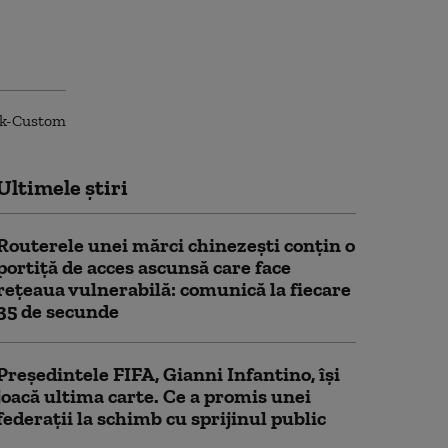
Ultimele știri
Routerele unei mărci chinezești conțin o
portiță de acces ascunsă care face
rețeaua vulnerabilă: comunică la fiecare
35 de secunde
Președintele FIFA, Gianni Infantino, îşi
joacă ultima carte. Ce a promis unei
federații la schimb cu sprijinul public