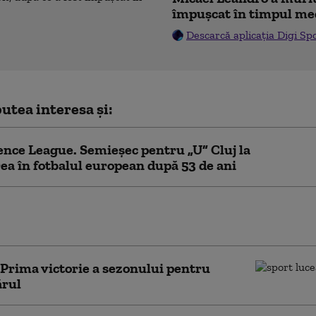
împușcat în timpul me
Descarcă aplicația Digi Sp
utea interesa și:
nce League. Semieșec pentru „U” Cluj la
ea în fotbalul european după 53 de ani
Liga2 | A doua remiză din an pentru
rul Oradea: 1-1 cu ACS Poli Timișoara
| Prima victorie a sezonului pentru
ărul