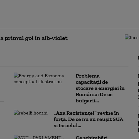
| Luceafărul Oradea, un nou
potriva unei echipe
rene
la primul gol în alb-violet
Problema
capacității de
stocare a energiei în
România: De ce
bulgarii...
„Axa Rezistenței” revine în
forță. De ce nu au reușit SUA
și Israelul...
Ce schimbări