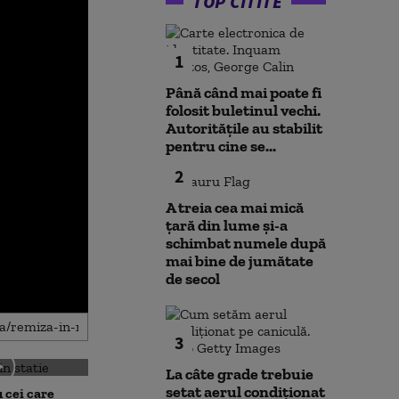
TOP CITITE
1
Până când mai poate fi
folosit buletinul vechi.
Autoritățile au stabilit
pentru cine se...
2
A treia cea mai mică
țară din lume și-a
schimbat numele după
mai bine de jumătate
de secol
3
La câte grade trebuie
setat aerul condiționat
 cei care