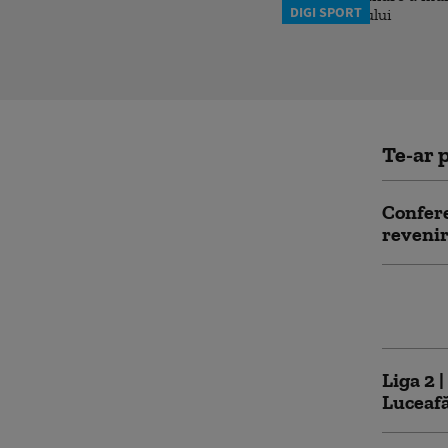
DIGI SPORT
Te-ar p
Confere
revenir
VIDEO. 
Luceafă
Liga 2 
Luceaf