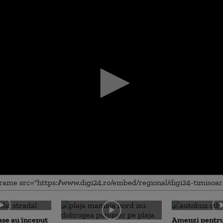
me
așe au început
Amenzi pentru