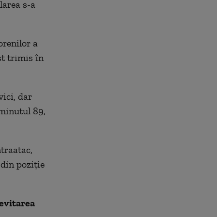
larea s-a
orenilor a
st trimis în
ici, dar
 minutul 89,
traatac,
din poziţie
evitarea