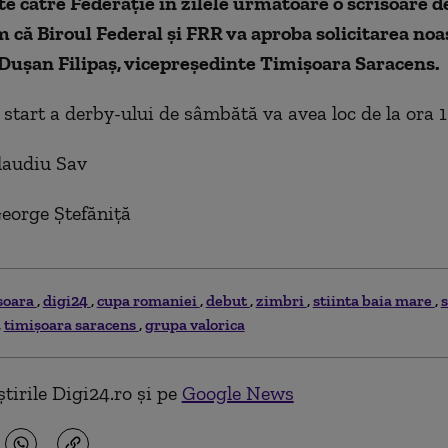
e către Federație în zilele următoare o scrisoare d
m că Biroul Federal și FRR va aproba solicitarea noas
Dușan Filipaș, vicepreședinte Timișoara Saracens.
 start a derby-ului de sâmbătă va avea loc de la ora 1
laudiu Sav
eorge Ștefăniță
soara
digi24
cupa romaniei
debut
zimbri
stiinta baia mare
timișoara saracens
grupa valorica
tirile Digi24.ro și pe
Google News