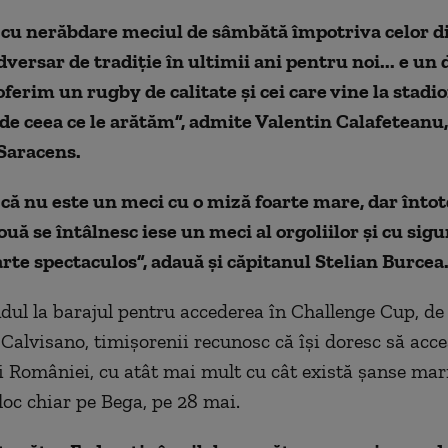
cu nerăbdare meciul de sâmbătă împotriva celor d
versar de tradiție în ultimii ani pentru noi... e un d
ferim un rugby de calitate și cei care vine la stadio
e ceea ce le arătăm”, admite Valentin Calafeteanu,
Saracens.
că nu este un meci cu o miză foarte mare, dar înto
ouă se întâlnesc iese un meci al orgoliilor și cu sigu
rte spectaculos”, adauă și căpitanul Stelian Burcea
dul la barajul pentru accederea în Challenge Cup, de
 Calvisano, timișorenii recunosc că își doresc să acce
i României, cu atât mai mult cu cât există șanse mar
loc chiar pe Bega, pe 28 mai.