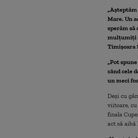
„Așteptăm 
Mare. Un ad
sperăm să o
mulțumiți d
Timișoara 
„Pot spune 
când cele d
un meci foa
Deși cu gân
viitoare, cu
finala Cupe
act să aibă 