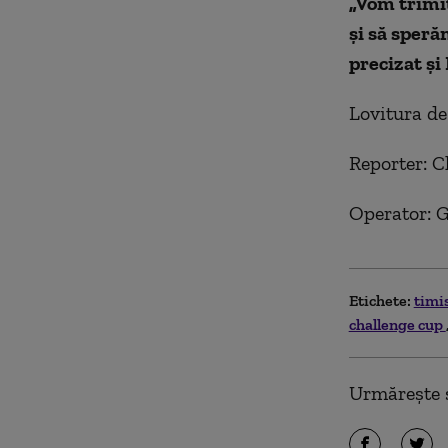
„Vom trimit
și să speră
precizat și
Lovitura de
Reporter: C
Operator: G
Etichete:
timi
challenge cup
Urmărește ș