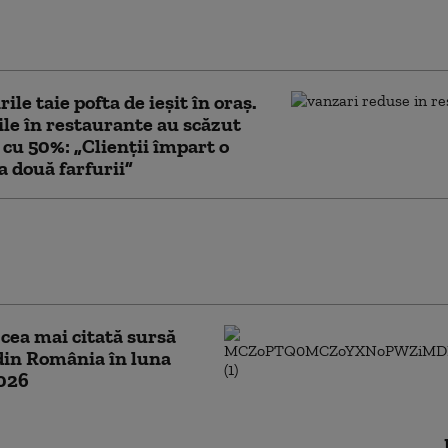
 NATO pentru Digi24 după doborârea celor
one pe teritoriul României
ile taie pofta de ieșit în oraș.
le în restaurante au scăzut
i cu 50%: „Clienții împart o
la două farfurii”
ilmat în timp ce mergea
rasens într-un pasaj
mișoara
 cea mai citată sursă
din România în luna
2026