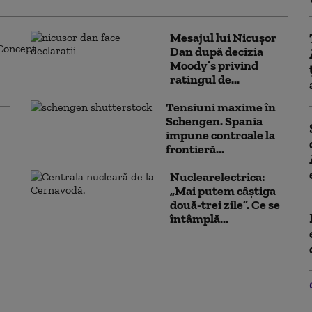
Mesajul lui Nicușor
Dan după decizia
Moody’s privind
ratingul de...
Tensiuni maxime în
Schengen. Spania
impune controale la
frontieră...
Nuclearelectrica:
„Mai putem câștiga
două-trei zile”. Ce se
întâmplă...