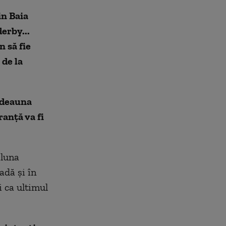
in Baia
erby...
n să fie
 de la
tdeauna
ranță va fi
.
 luna
adă și în
i ca ultimul