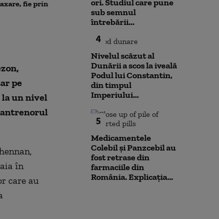
așteaptă să intr
ori. Studiul care pune
taxare, fie prin
amfibiu AAV-7 alături de
Primarul Cipri
sub semnul
militarii SUA
„Am comandat 
întrebării...
4
Nivelul scăzut al
Dunării a scos la iveală
ezon,
Podul lui Constantin,
ar pe
din timpul
Imperiului...
 la un nivel
, antrenorul
5
Medicamentele
Colebil și Panzcebil au
Shennan,
fost retrase din
aia în
farmaciile din
România. Explicația...
or care au
a