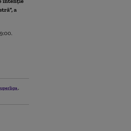
e intenție
tră”, a
9:00.
superliga