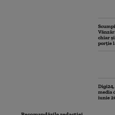
Reacția
trei dr
Scumpir
Vânzări
chiar ș
porție 
Șofer f
pe cont
din Ti
Digi24,
media 
iunie 
Recomandările redacţiei