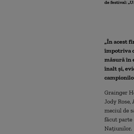
de festival: „U
„În acest f
împotriva c
măsură în e
înalt și, e
campionilo
Grainger He
Jody Rose, 
meciul de sâ
făcut parte
Națiunilor.