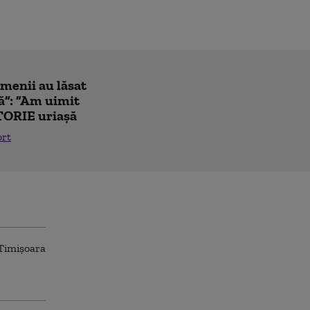
amenii au lăsat
ă”: ”Am uimit
TORIE uriașă
ort