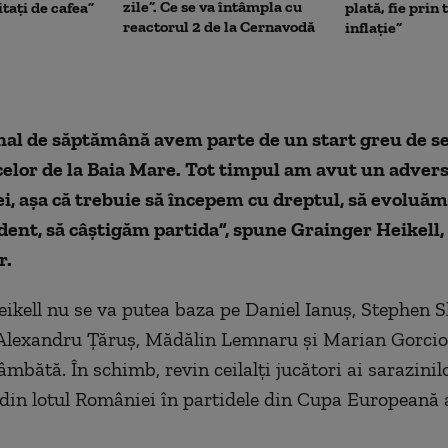
zile”. Ce se va întâmpla cu
itați de cafea”
plată, fie prin 
reactorul 2 de la Cernavodă
inflație”
inal de săptămână avem parte de un start greu de s
elor de la Baia Mare. Tot timpul am avut un advers
i, așa că trebuie să începem cu dreptul, să evoluăm
vident, să câștigăm partida”, spune Grainger Heikell
r.
ikell nu se va putea baza pe Daniel Ianuș, Stephen 
Alexandru Țăruș, Mădălin Lemnaru și Marian Gorcio
mbătă. În schimb, revin ceilalți jucători ai sarazinil
 din lotul României în partidele din Cupa Europeană 