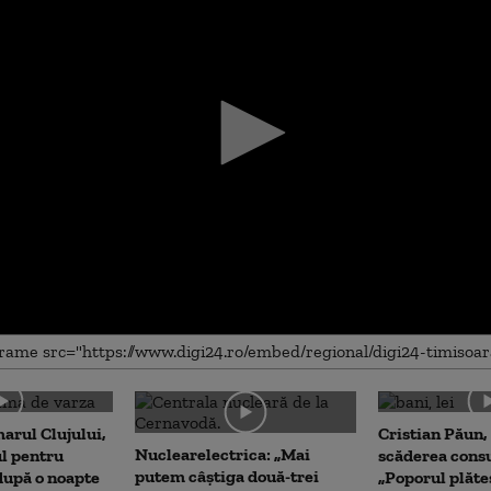
me
arul Clujului,
Cristian Păun,
Nuclearelectrica: „Mai
ul pentru
scăderea cons
putem câștiga două-trei
upă o noapte
„Poporul plăte