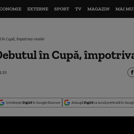
CONOMIE
EXTERNE
SPORT
TV
MAGAZIN
MAI MU
în Cupă, împotriva rivalei
butul în Cupă, împotriva
1:33
Urmărește
Digi24
în Google Discover
Adaugă
Digi24
ca sursă preferată în Googl