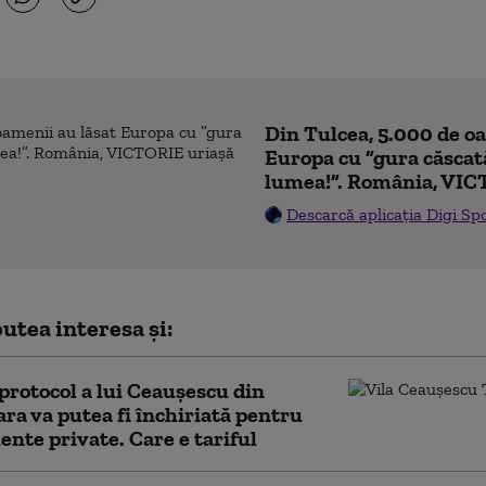
Din Tulcea, 5.000 de o
Europa cu ”gura căscat
lumea!”. România, VIC
Descarcă aplicația Digi Sp
utea interesa și:
 protocol a lui Ceauşescu din
ra va putea fi închiriată pentru
nte private. Care e tariful