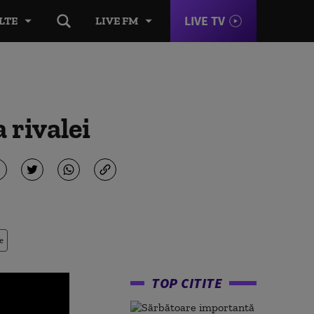
LIVE TV
LTE
LIVE FM
 rivalei
e
TOP CITITE