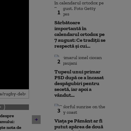
1
Sărbătoare
importantă în
calendarul ortodox pe
7 august: Ce tradiții se
respectă și cui...
2
Tupeul unui primar
PSD după ce a încasat
despăgubiri pentru
secetă, iar apoi a
vândut...
3
 despre
Antrenament cu miză:
10 luni de la ex
Viața pe Pământ ar fi
umului:
pușcașii marini români au
Rahova: Oameni
putut apărea de două
ște nota de
testat vehiculele de asalt