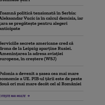
Toamnă politică tensionată în Serbia:
Aleksandar Vucic ia în calcul demisia, iar
țara se pregătește pentru alegeri
anticipate
Serviciile secrete americane cred că
drona de la Leipzig aparține Rusiei.
Amenințarea la adresa aviației
europene, în creștere (WSJ)
Polonia a devenit a șasea cea mai mare
economie a UE. PIB-ul țării este de peste
două ori mai mare decât cel al României
CITEȘTE MAI MULTE