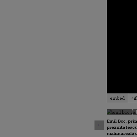
0
embed
seconds
of
0
seconds
Volu
90%
Emil Boc, prim
prezintă leac
mahmureală d