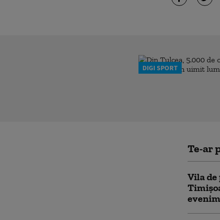
DIGI SPORT
Te-ar p
Vila de
Timișoa
evenime