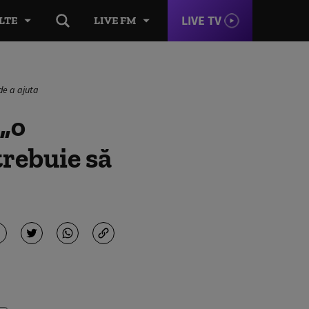
LIVE TV
LTE
LIVE FM
de a ajuta
 „o
trebuie să