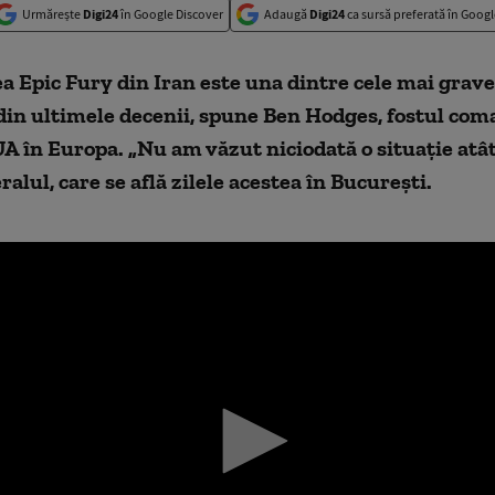
Urmărește
Digi24
în Google Discover
Adaugă
Digi24
ca sursă preferată în Googl
 Epic Fury din Iran este una dintre cele mai grave
din ultimele decenii, spune Ben Hodges, fostul com
 în Europa. „Nu am văzut niciodată o situație atât
alul, care se află zilele acestea în București.