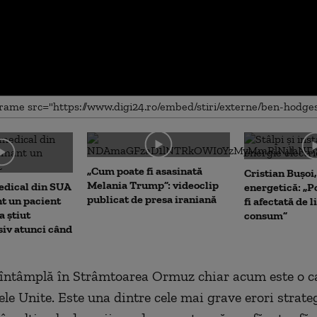
me
„Cum poate fi asasinată
Cristian Bușoi
Melania Trump”: videoclip
edical din SUA
energetică: „P
publicat de presa iraniană
t un pacient
fi afectată de 
a știut
consum”
siv atunci când
 întâmplă în Strâmtoarea Ormuz chiar acum este o c
ele Unite. Este una dintre cele mai grave erori strate