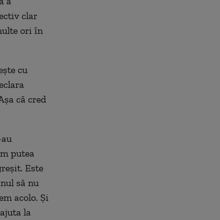
ă a
ectiv clar
ulte ori în
ește cu
eclara
 Așa că cred
-au
vom putea
greșit. Este
anul să nu
em acolo. Și
ajuta la