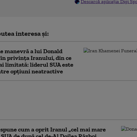
Descarcă aplicația Digi Sp
utea interesa și:
e manevră a lui Donald
n privința Iranului, din ce
ai limitată: liderul SUA este
ntre opțiuni neatractive
oadă dificilă pentru Europa”.
l continent, afectat de războaiele
ina și Iran, incendii forestiere și
ie
pune cum a oprit Iranul „cel mai mare
l SUA de după cel de-Al Doilea Război