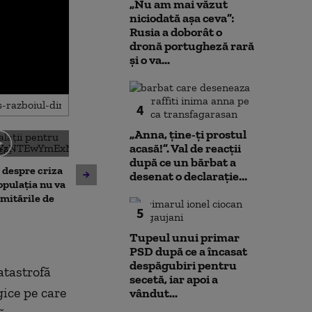
„Nu am mai văzut
niciodată așa ceva”:
Rusia a doborât o
dronă portugheză rară
și o va...
4
„Anna, ţine-ţi prostul
acasă!”. Val de reacții
Noi verificări pe aeroportul
Societatea de 
după ce un bărbat a
, despre criza
din Leipzig: sute de polițiști
București și-a 
desenat o declarație...
opulația nu va
caută o a doua dronă.
insolvența
limitările de
Varianta exclusă de
5
anchetatori
Tupeul unui primar
PSD după ce a încasat
despăgubiri pentru
atastrofă
secetă, iar apoi a
gice pe care
vândut...