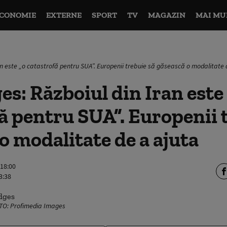
CONOMIE
EXTERNE
SPORT
TV
MAGAZIN
MAI MU
n este „o catastrofă pentru SUA”. Europenii trebuie să găsească o modalitate 
s: Războiul din Iran este
ă pentru SUA”. Europenii 
o modalitate de a ajuta
 18:00
3:38
OTO: Profimedia Images