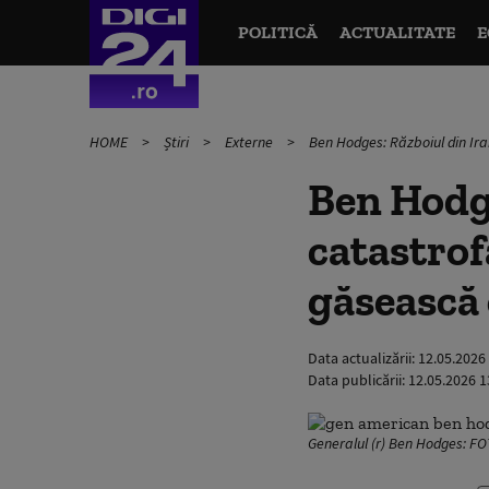
POLITICĂ
ACTUALITATE
E
HOME
Știri
Externe
Ben Hodges: Războiul din Ira
Ben Hodge
catastrof
găsească 
Data actualizării:
12.05.2026
Data publicării:
12.05.2026 1
Generalul (r) Ben Hodges: F