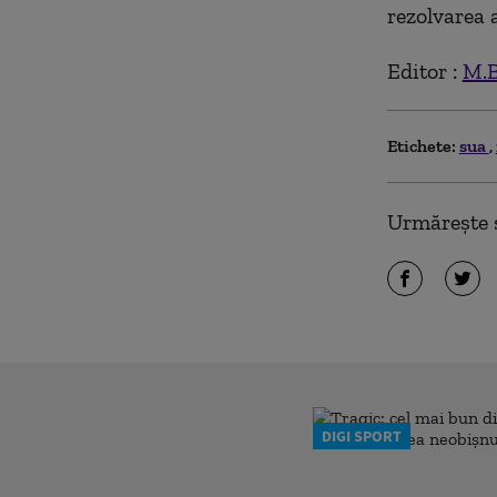
rezolvarea 
Editor :
M.B
Etichete:
sua
Urmărește ș
DIGI SPORT