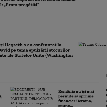
: „Eram pregătiți”
ntele iranian dă detalii despre o
ire cu Mojtaba Khamenei: Comunicarea
te dificilă în acest moment”
i Hegseth s-au confruntat la
vid pe tema epuizării stocurilor
ete ale Statelor Unite (Washington
România nu își mai
permite să sprijine
ă
financiar Ucraina,
spune...