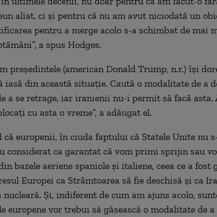
 în ultimele decenii, nu doar pentru că am făcut-o făr
eun aliat, ci și pentru că nu am avut niciodată un obi
stificarea pentru a merge acolo s-a schimbat de mai m
ptămâni”, a spus Hodges.
m președintele (american Donald Trump, n.r.) își dor
ă iasă din această situație. Caută o modalitate de a d
de a se retrage, iar iranienii nu-i permit să facă asta.
locați cu asta o vreme”, a adăugat el.
 că europenii, în ciuda faptului că Statele Unite nu s
au considerat ca garantat că vom primi sprijin sau 
din bazele aeriene spaniole și italiene, ceea ce a fost 
eresul Europei ca Strâmtoarea să fie deschisă și ca Ir
 nucleară. Și, indiferent de cum am ajuns acolo, sunt
ile europene vor trebui să găsească o modalitate de a 