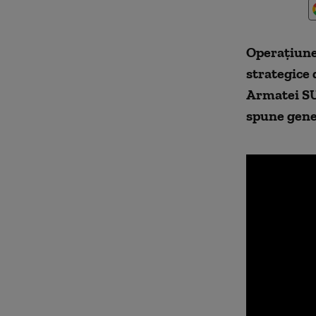
Operațiunea
strategice 
Armatei SUA
spune gener