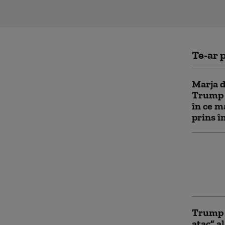
Te-ar p
Marja d
Trump î
în ce m
prins î
„O peri
Bătrânu
din Ucra
migraț
Trump s
atac” a