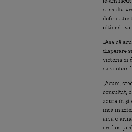
le-am făcut
consulta vr
definit. Ju
ultimele să
„Așa că acu
disperare s
victoria și 
că suntem b
„Acum, cred
consultat, 
zbura în și 
încă în int
aibă o armă
cred că țăr