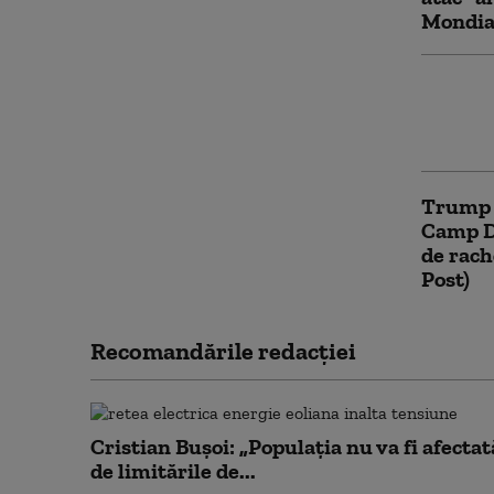
Mondial
Preşedi
întâln
e „foar
Trump ş
Camp Da
de rach
Post)
Recomandările redacţiei
Cristian Bușoi: „Populația nu va fi afectat
de limitările de...