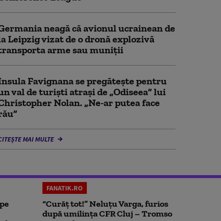
Germania neagă că avionul ucrainean de
la Leipzig vizat de o dronă explozivă
transporta arme sau muniţii
Insula Favignana se pregăteşte pentru
un val de turişti atraşi de „Odiseea” lui
Christopher Nolan. „Ne-ar putea face
rău”
CITEȘTE MAI MULTE
FANATIK.RO
 pe
“Curăț tot!” Neluțu Varga, furios
după umilința CFR Cluj – Tromso