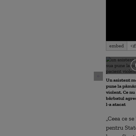
0
embed
seconds
of
0
seconds
Volu
90%
Un asistent m
pune la pămân
violent. Ce nu 
bărbatul agre
l-a atacat
„Ceea ce se
pentru Stat