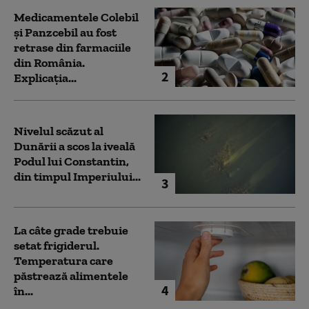
Medicamentele Colebil
și Panzcebil au fost
retrase din farmaciile
din România.
2
Explicația...
Nivelul scăzut al
Dunării a scos la iveală
Podul lui Constantin,
din timpul Imperiului...
3
La câte grade trebuie
setat frigiderul.
Temperatura care
păstrează alimentele
4
în...