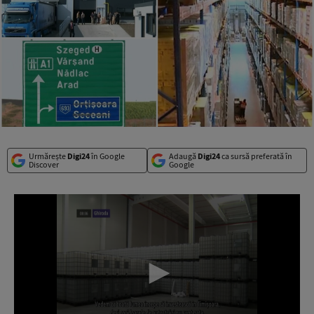
Urmărește
Digi24
în Google
Adaugă
Digi24
ca sursă preferată în
Discover
Google