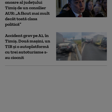
onoare al județului
Timiș de un consilier
AUR: „A făcut mai mult
decât toată clasa
politică”
Accident grav pe A1, în
Timiș. Două mașini, un
TIR și o autoplatformă
cu trei autoturisme s-
au ciocnit
Scumpirile taie pofta
de ieșit în oraș.
Vânzările în
restaurante au scăzut
chiar și cu 50%:
„Clienții împart o
porție la două farfurii”