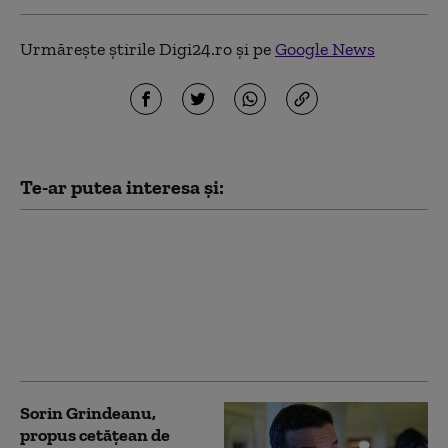
Urmărește știrile Digi24.ro și pe
Google News
Te-ar putea interesa și:
Vila de protocol a lui
Ceauşescu din
Timișoara va putea fi
închiriată pentru
evenimente private.
Care e tariful
Sorin Grindeanu,
propus cetățean de