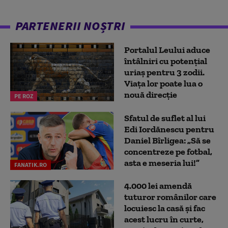
PARTENERII NOȘTRI
Portalul Leului aduce
întâlniri cu potențial
uriaș pentru 3 zodii.
Viața lor poate lua o
nouă direcție
PE ROZ
Sfatul de suflet al lui
Edi Iordănescu pentru
Daniel Bîrligea: „Să se
concentreze pe fotbal,
asta e meseria lui!”
FANATIK.RO
4.000 lei amendă
tuturor românilor care
locuiesc la casă și fac
acest lucru în curte,