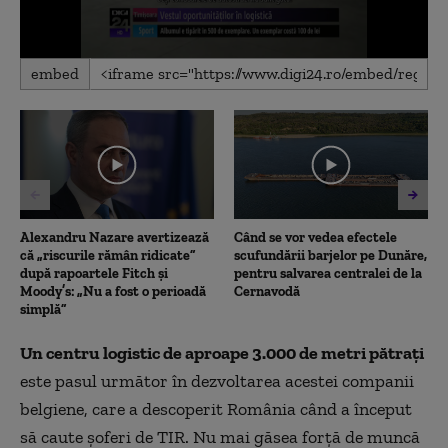
0
embed
seconds
of
1
minute,
44
seconds
Alexandru Nazare avertizează
Când se vor vedea efectele
că „riscurile rămân ridicate”
scufundării barjelor pe Dunăre,
după rapoartele Fitch și
pentru salvarea centralei de la
Moody’s: „Nu a fost o perioadă
Cernavodă
simplă”
Un centru logistic de aproape 3.000 de metri pătraţi
este pasul următor în dezvoltarea acestei companii
belgiene, care a descoperit România când a început
să caute şoferi de TIR. Nu mai găsea forţă de muncă