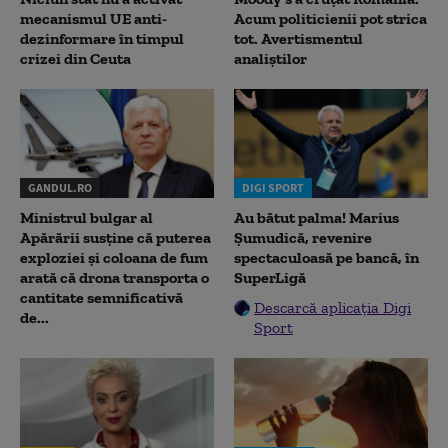
mecanismul UE anti-
Acum politicienii pot strica
dezinformare în timpul
tot. Avertismentul
crizei din Ceuta
analiștilor
GANDUL.RO
DIGI SPORT
Ministrul bulgar al
Au bătut palma! Marius
Apărării susține că puterea
Șumudică, revenire
exploziei și coloana de fum
spectaculoasă pe bancă, în
arată că drona transporta o
SuperLigă
cantitate semnificativă
Descarcă aplicația Digi
de...
Sport