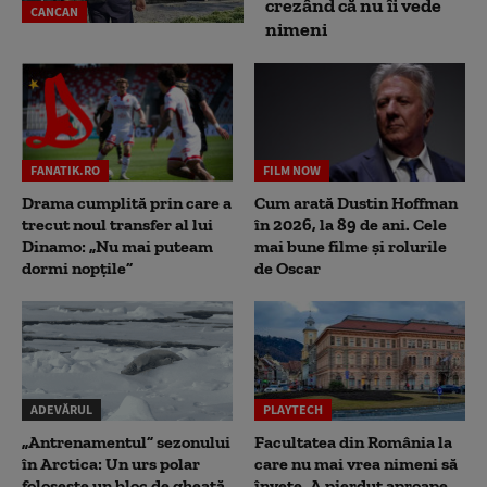
crezând că nu îi vede
CANCAN
nimeni
FANATIK.RO
FILM NOW
Drama cumplită prin care a
Cum arată Dustin Hoffman
trecut noul transfer al lui
în 2026, la 89 de ani. Cele
Dinamo: „Nu mai puteam
mai bune filme și rolurile
dormi nopțile”
de Oscar
ADEVĂRUL
PLAYTECH
„Antrenamentul” sezonului
Facultatea din România la
în Arctica: Un urs polar
care nu mai vrea nimeni să
folosește un bloc de gheață
înveţe. A pierdut aproape