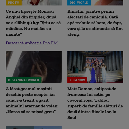
PRO FM
DIGI WORLD
Ce nu-i lipsește Monicăi
Rinichii, printre primii
Anghel din frigider, după
afectați de caniculă. Câtă
ce a slăbit 40 kg: “Știu ce să
apă trebuie să bem, de fapt,
mănânc. Nu mai fac ca
vara și la ce alimente să fim
înainte”
atenți
Descarcă aplicația Pro FM
DIGI ANIMAL WORLD
FILM NOW
A lăsat geamul mașinii
Matt Damon, eclipsat de
deschis peste noapte, iar
frumoasa lui soție, pe
când s-a trezit a găsit
covorul roșu. Tablou
animalul atârnat de volan:
superb de familie alături de
„Noroc că se mișcă greu”
două dintre fiicele lor, la
Seul