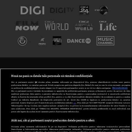
TERMENI ȘI CONDIȚII
POLITICA DE CONFIDENȚIALITATE
Nouă ne pasă ca datele tale personale să rămână confidențiale
Noi și partenerii noștri
30
stocăm și/sau accesăm informații pe dispozitivul dvs., precum identificatorii cookie unici pentru
prelucrarea datelor cu caracter personal. Puteți accepta sau gestiona alegerile dvs. făcând clic mai jos sau în orice moment, pe pagina
ABONARE DIGI TV
cu politica de confidențialitate. Aceste alegeri vor fi raportate partenerilor noștri și nu vă vor afecta navigarea.
Mai multe detalii
Noi si partenerii nostri (retelele de socializare si agentiile de publicitate partenere, precum si furnizorii nostri de servicii de date
analitice) prelucram date pentru a permite website-ului sa functioneze, pentru a personaliza continutul si anunturile publicitare
GESTIONAȚI PREFERINȚELE
afisate in functie de interesele si/sau profilul dvs., pentru a va oferi functionalitati aferente retelelor de socializare si pentru a analiza
traficul pe website. Beneficiati de drepturile prevazute de art. 15-22 din GDPR in legatura cu prelucrarea datelor cu caracter
personal. Aceste drepturi pot fi exercitate prin modalitatea indicata
aici
. Prin click pe “ACCEPT TOATE”, acceptati folosirea tuturor
CODUL DIGI24
Tehnologiilor de tip Cookie, care implica inclusiv acceptul dvs. cu privire la stocarea/accesarea informatiilor de catre Vendor-ii cu
care colaboram. Prin click pe “VREAU SA MODIFIC SETARILE INDIVIDUAL” puteti schimba preferintele in mod individual, mai
putin cele legate de cookie strict necesare pentru functionarea website-ului.
CAMERE WEB
Atât noi, cât și partenerii noștri prelucrăm datele pentru a oferi:
CONTACT/INFO
Stocarea și/sau accesarea informațiilor de pe un dispozitiv. Utilizarea profilurilor pentru selectarea conținutului personalizat.
Dezvoltarea și îmbunătățirea serviciilor. Măsurarea performanței reclamelor. Utilizarea profilurilor pentru selectarea publicității
personalizate. Crearea profilurilor de conținut personalizat. Crearea profilurilor pentru publicitate personalizată. Măsurarea