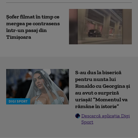
Șofer filmat în timp ce
mergea pe contrasens
într-un pasaj din
Timișoara
S-au dus la biserică
pentru nunta lui
Ronaldo cu Georgina și
au avut o surpriză
uriașă! ”Momentul va
DIGI SPORT
rămâne în istorie”
Descarcă aplicația Digi
Sport