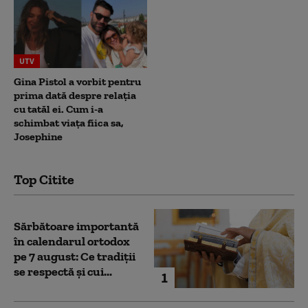
UTV
Gina Pistol a vorbit pentru
prima dată despre relația
cu tatăl ei. Cum i-a
schimbat viața fiica sa,
Josephine
Top Citite
Sărbătoare importantă
în calendarul ortodox
pe 7 august: Ce tradiții
se respectă și cui...
1