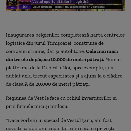
Inaugurarea belgienilor completează harta centrelor
logistice din jurul Timişoarei, construite de
companii străine, dar şi autohtone.
Cele mai mari
dintre ele depăşesc 10.000 de metri pătraţi.
Numai
platforma de la Dudeştii Noi, spre exemplu, şi-a
dublat anul trecut capacitatea şi a ajuns la o clădire
de clasa A de 20.000 de metri pătraţi.
Regiunea de Vest le face cu ochiul investitorilor şi
prin firmele mici şi mijlocii.
"Dacă vorbim în special de Vestul ţării, am fost
nevoiţi să dublăm capacitatea în ceea ce priveşte