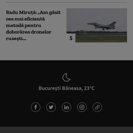
Radu Miruță: „Am găsit
cea mai eficientă
metodă pentru
doborârea dronelor
5
rusești...
București Băneasa, 23°C