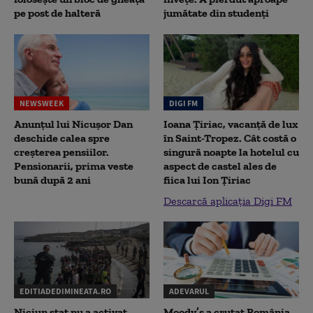
pe post de halteră
jumătate din studenţi
NEWSWEEK
DIGI FM
Anunțul lui Nicușor Dan
Ioana Țiriac, vacanță de lux
deschide calea spre
în Saint-Tropez. Cât costă o
creșterea pensiilor.
singură noapte la hotelul cu
Pensionarii, prima veste
aspect de castel ales de
bună după 2 ani
fiica lui Ion Țiriac
Descarcă aplicația Digi FM
EDITIADEDIMINEATA.RO
ADEVARUL
Niciun stat nu a activat
Moody’s a cruțat România.