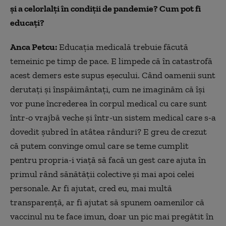
și a celorlalți în condiții de pandemie? Cum pot fi
educați?
Anca Petcu:
Educația medicală trebuie făcută
temeinic pe timp de pace. E limpede că în catastrofă
acest demers este supus eșecului. Când oamenii sunt
derutați și înspăimântați, cum ne imaginăm că își
vor pune încrederea în corpul medical cu care sunt
într-o vrajbă veche și într-un sistem medical care s-a
dovedit șubred în atâtea rânduri? E greu de crezut
că putem convinge omul care se teme cumplit
pentru propria-i viață să facă un gest care ajuta în
primul rând sănătății colective și mai apoi celei
personale. Ar fi ajutat, cred eu, mai multă
transparență, ar fi ajutat să spunem oamenilor că
vaccinul nu te face imun, doar un pic mai pregătit în