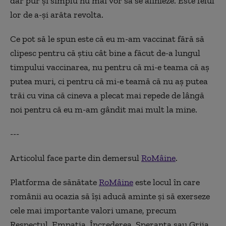
dar pur și simplu nu mai vor să se alinieze. Este felul
lor de a-și arăta revolta.
Ce pot să le spun este că eu m-am vaccinat fără să
clipesc pentru că știu cât bine a făcut de-a lungul
timpului vaccinarea, nu pentru că mi-e teama că aș
putea muri, ci pentru că mi-e teamă că nu aș putea
trăi cu vina că cineva a plecat mai repede de lângă
noi pentru că eu m-am gândit mai mult la mine.
---
Articolul face parte din demersul
RoMâine
.
Platforma de sănătate
RoMâine
este locul în care
românii au ocazia să își aducă aminte și să exerseze
cele mai importante valori umane, precum
Respectul, Empatia, Încrederea, Speranța sau Grija.