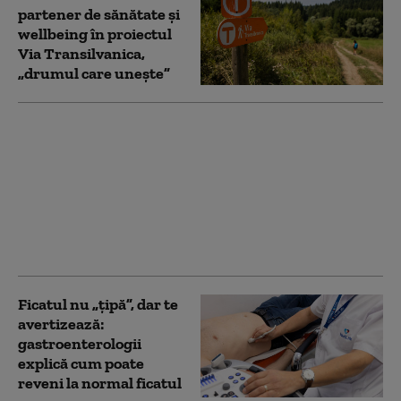
partener de sănătate și
wellbeing în proiectul
Via Transilvanica,
„drumul care unește”
Gonartroza: între
vârstă, stil de viață și
moștenire genetică.
„După protezarea
genunchiului,
mișcarea devine
esențială”
Ficatul nu „țipă”, dar te
avertizează:
gastroenterologii
explică cum poate
reveni la normal ficatul