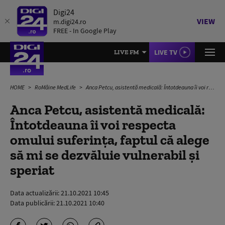
Digi24
VIEW
m.digi24.ro
FREE - In Google Play
LIVE TV
LIVE FM
HOME
RoMâine MedLife
Anca Petcu, asistentă medicală: Întotdeauna îi voi respecta omului suferința, faptul că alege să mi se dezvăluie vulnerabil și speriat
Anca Petcu, asistentă medicală:
Întotdeauna îi voi respecta
omului suferința, faptul că alege
să mi se dezvăluie vulnerabil și
speriat
Data actualizării:
21.10.2021 10:45
Data publicării:
21.10.2021 10:40