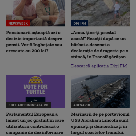
NEWSWEEK
DIGI FM
Pensionarii așteaptă azi o
„Anna, ţine-ţi prostul
decizie importantă despre
acasă!" Reacţii după ce un
pensii. Vor fi înghețate sau
bărbat a desenat o
crescute cu 200 lei?
declaraţie de dragoste pe o
stâncă, în Transfăgărăşan
Descarcă aplicația Digi FM
EDITIADEDIMINEATA.RO
ADEVARUL
Parlamentul European a
Marinarii de pe portavionul
lansat un joc gratuit în care
USS Abraham Lincoln sunt
utilizatorii controlează o
epuizați și demoralizați în
campanie de dezinformare
largul coastelor Iranului,