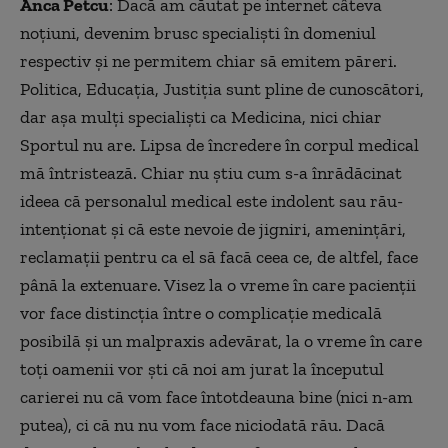
Anca Petcu
: Dacă am căutat pe internet câteva
noțiuni, devenim brusc specialiști în domeniul
respectiv și ne permitem chiar să emitem păreri.
Politica, Educația, Justiția sunt pline de cunoscători,
dar așa mulți specialiști ca Medicina, nici chiar
Sportul nu are. Lipsa de încredere în corpul medical
mă întristează. Chiar nu știu cum s-a înrădăcinat
ideea că personalul medical este indolent sau rău-
intenționat și că este nevoie de jigniri, amenințări,
reclamații pentru ca el să facă ceea ce, de altfel, face
până la extenuare. Visez la o vreme în care pacienții
vor face distincția între o complicație medicală
posibilă și un malpraxis adevărat, la o vreme în care
toți oamenii vor ști că noi am jurat la începutul
carierei nu că vom face întotdeauna bine (nici n-am
putea), ci că nu nu vom face niciodată rău. Dacă