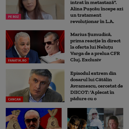
intrat în metastază".
Alina Pușcău începe azi
un tratament
PE ROZ
revoluționar în L.A.
Marius Șumudică,
prima reacție în direct
la oferta lui Neluțu
Varga de a prelua CFR
Cluj. Exclusiv
FANATIK.RO
Episodul extrem din
dosarul lui Cătălin
Avramescu, cercetat de
DIICOT: 'A plecat în
pădure cu o
CANCAN