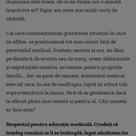
dușmanul este boala, de ce nu facem noi o alianță
împotriva ei?! Sigur am avea mai mulți sorți de
izbândă.
Cei care conștientizează gravitatea situației în care
ne aflăm, se poziționează tot mai corect față de
personalul medical. Suntem oameni și noi, nu dăm
pe dinafară de eroism sau de curaj, avem slăbiciunile
și neputințele noastre, ne temem pentru propriile
familii... dar ne pasă de oameni. Asistentul medical
este cel care, în caz de naufragiu, luptă să aducă toți
supraviețuitorii la liman, fără să se gândească dacă
la sfârșit pluta mai rezistă și pentru el. Câți oameni
ar face asta?
Respectul pentru educație medicală. Credeți că
înțeleg românii ce li se întâmplă, legat sănătatea lor