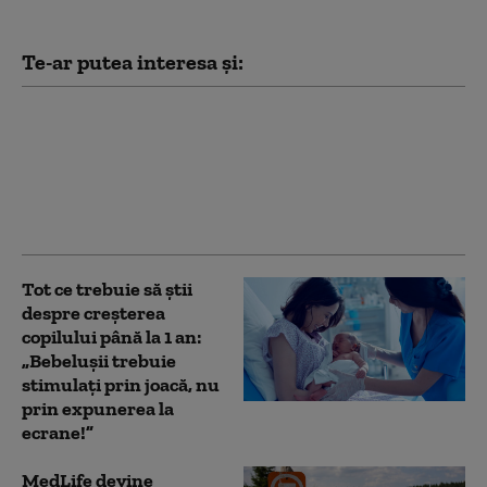
Te-ar putea interesa și:
O nouă hyperclinică s-a
deschis în București.
Vezi unde este și ce
servicii medicale oferă
Tot ce trebuie să știi
despre creșterea
copilului până la 1 an:
„Bebelușii trebuie
stimulați prin joacă, nu
prin expunerea la
ecrane!”
MedLife devine