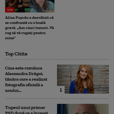
UTV
Alina Pușcău a dezvăluit că
se confruntă cu o boală
gravă. „Am cinci tumori. Vă
rog să vă rugați pentru
mine”
Top Citite
Cine este românca
Alecsandra Drăgoi,
tânăra care a realizat
fotografia oficială a
1
noului...
Tupeul unui primar
PSD după ce a încasat