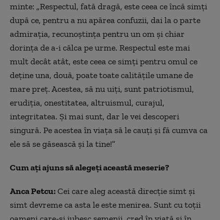
minte: „Respectul, fată dragă, este ceea ce încă simți
după ce, pentru a nu apărea confuzii, dai la o parte
admirația, recunoștința pentru un om și chiar
dorința de a-i călca pe urme. Respectul este mai
mult decât atât, este ceea ce simți pentru omul ce
deține una, două, poate toate calitățile umane de
mare preț. Acestea, să nu uiți, sunt patriotismul,
erudiția, onestitatea, altruismul, curajul,
integritatea. Și mai sunt, dar le vei descoperi
singură. Pe acestea în viața să le cauți și fă cumva ca
ele să se găsească și la tine!”
Cum ați ajuns să alegeți această meserie?
Anca Petcu:
Cei care aleg această direcție simt și
simt devreme ca asta le este menirea. Sunt cu toții
oameni care-și iubesc semenii, cred în viaț
ă
și în