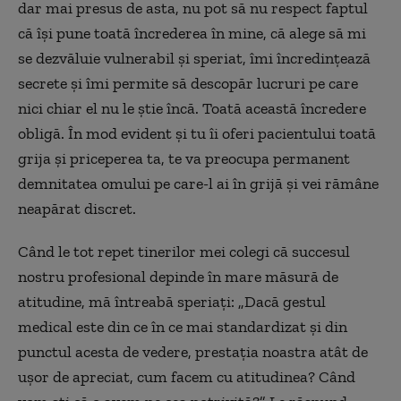
dar mai presus de asta, nu pot să nu respect faptul
că își pune toată încrederea în mine, că alege să mi
se dezvăluie vulnerabil și speriat, îmi încredințează
secrete și îmi permite să descopăr lucruri pe care
nici chiar el nu le știe încă. Toată această încredere
obligă. În mod evident și tu îi oferi pacientului toată
grija și priceperea ta, te va preocupa permanent
demnitatea omului pe care-l ai în grijă și vei rămâne
neapărat discret.
Când le tot repet tinerilor mei colegi că succesul
nostru profesional depinde în mare măsură de
atitudine, mă întreabă speriați: „Dacă gestul
medical este din ce în ce mai standardizat și din
punctul acesta de vedere, prestația noastra atât de
ușor de apreciat, cum facem cu atitudinea? Când