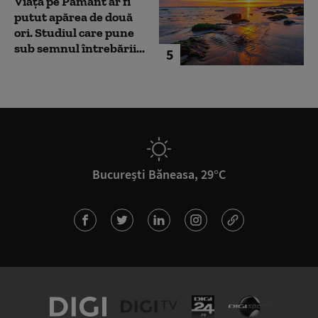
Viața pe Pământ ar fi
putut apărea de două
ori. Studiul care pune
sub semnul întrebării...
5
București Băneasa, 29°C