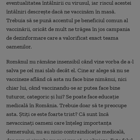
eventualitatea întâlnirii cu virusul, iar riscul acestei
întâlniri descrește dacă ne vaccinăm în masă.
Trebuia să se pună accentul pe beneficiul comun al
vaccinării, oricât de mult ne trăgea în jos campania
de dezinformare care a valorificat exact teama
oamenilor.
Românul nu rămâne insensibil când vine vorba de a-l
salva pe cel mai slab decât el. Cine ar alege să nu se
vaccineze aflând că asta nu face bine nimănui, nici
chiar lui, când vaccinandu-se ar putea face bine
tuturor, categoric și lui? Se poate face educație
medicală în România. Trebuie doar să te preocupe
asta. Știți ce este foarte trist? Că sunt încă
nevaccinați oameni care înțeleg importanța
demersului, nu au nicio contraindicație medicală,