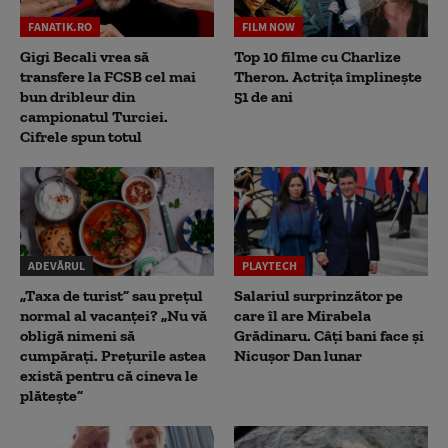
FANATIK.RO
FILM NOW
Gigi Becali vrea să
Top 10 filme cu Charlize
transfere la FCSB cel mai
Theron. Actrița împlinește
bun dribleur din
51 de ani
campionatul Turciei.
Cifrele spun totul
ADEVĂRUL
PLAYTECH
„Taxa de turist” sau prețul
Salariul surprinzător pe
normal al vacanței? „Nu vă
care îl are Mirabela
obligă nimeni să
Grădinaru. Câţi bani face şi
cumpărați. Prețurile astea
Nicuşor Dan lunar
există pentru că cineva le
plătește”