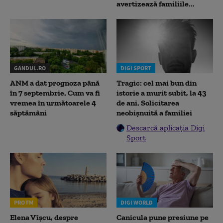
avertizează familiile...
GANDUL.RO
DIGI SPORT
ANM a dat prognoza până
Tragic: cel mai bun din
în 7 septembrie. Cum va fi
istorie a murit subit, la 43
vremea în următoarele 4
de ani. Solicitarea
săptămâni
neobișnuită a familiei
Descarcă aplicația Digi
Sport
PRO FM
DIGI WORLD
Elena Vîșcu, despre
Canicula pune presiune pe