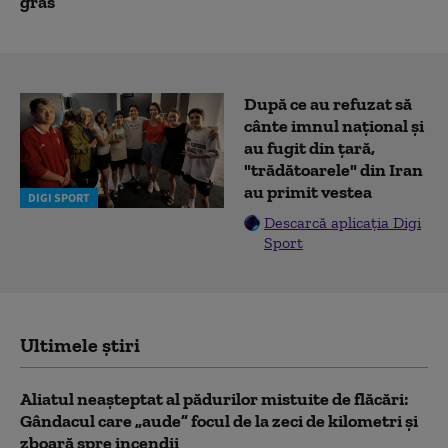
gras
După ce au refuzat să
cânte imnul naţional şi
au fugit din ţară,
"trădătoarele" din Iran
au primit vestea
DIGI SPORT
Descarcă aplicația Digi
Sport
Ultimele știri
Aliatul neașteptat al pădurilor mistuite de flăcări:
Gândacul care „aude” focul de la zeci de kilometri și
zboară spre incendii