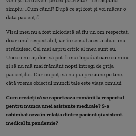
vom ști că o avem pe cea potrivită?” Le răspund
simplu: „Cum când!? După ce ați fost și voi măcar o
dată pacienți”.
Visul meu nu a fost niciodată să fiu un om respectat,
doar unul respectabil, iar în sensul acesta chiar mă
străduiesc. Cel mai aspru critic al meu sunt eu.
Uneori mi-aș dori să pot fi mai îngăduitoare cu mine
și să nu mă mai frământ nopți întregi de grija
pacienților. Dar nu poți să nu pui presiune pe tine,
câtă vreme obiectul muncii tale este viața omului.
Cum credeți că se raporteaza românii la respectul
pentru munca unei asistente medicale? S-a
schimbat ceva în relația dintre pacient și asistent
medical în pandemie?