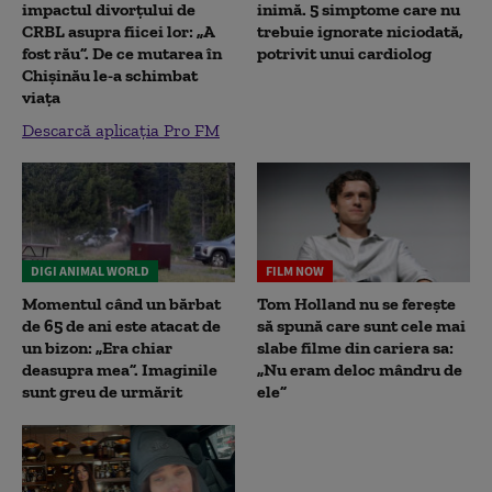
impactul divorțului de
inimă. 5 simptome care nu
CRBL asupra fiicei lor: „A
trebuie ignorate niciodată,
fost rău”. De ce mutarea în
potrivit unui cardiolog
Chișinău le-a schimbat
viața
Descarcă aplicația Pro FM
DIGI ANIMAL WORLD
FILM NOW
Momentul când un bărbat
Tom Holland nu se ferește
de 65 de ani este atacat de
să spună care sunt cele mai
un bizon: „Era chiar
slabe filme din cariera sa:
deasupra mea”. Imaginile
„Nu eram deloc mândru de
sunt greu de urmărit
ele”