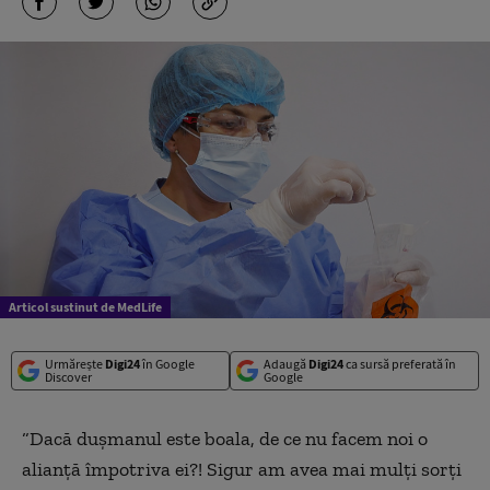
Articol sustinut de MedLife
Urmărește
Digi24
în Google
Adaugă
Digi24
ca sursă preferată în
Discover
Google
“Dacă dușmanul este boala, de ce nu facem noi o
alianță împotriva ei?! Sigur am avea mai mulți sorți