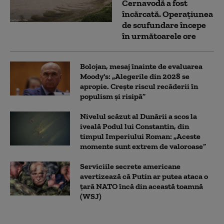
Cernavodă a fost
încărcată. Operațiunea
de scufundare începe
în următoarele ore
Bolojan, mesaj înainte de evaluarea
Moody's: „Alegerile din 2028 se
apropie. Crește riscul recăderii în
populism și risipă”
Nivelul scăzut al Dunării a scos la
iveală Podul lui Constantin, din
timpul Imperiului Roman: „Aceste
momente sunt extrem de valoroase”
Serviciile secrete americane
avertizează că Putin ar putea ataca o
țară NATO încă din această toamnă
(WSJ)