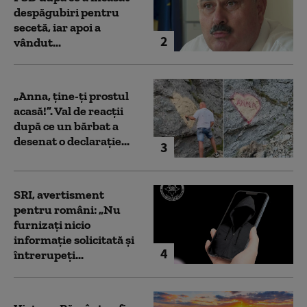
despăgubiri pentru
secetă, iar apoi a
2
vândut...
„Anna, ţine-ţi prostul
acasă!”. Val de reacții
după ce un bărbat a
desenat o declarație...
3
SRI, avertisment
pentru români: „Nu
furnizați nicio
informație solicitată și
4
întrerupeți...