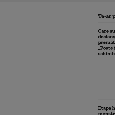
Te-ar p
Care su
declan
prematu
„Poate 
schimba
Sănătate
perime
recoma
dermato
frumoas
Etapa h
menstr