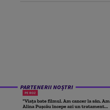
PARTENERII NOȘTRI
PE ROZ
"Viața bate filmul. Am cancer la sân. Am
Alina Pușcău începe azi un tratament...