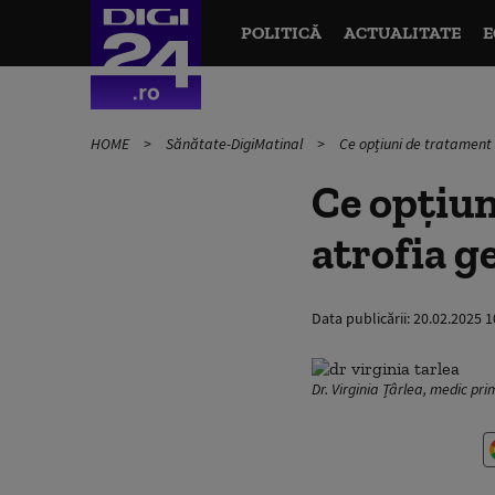
POLITICĂ
ACTUALITATE
E
HOME
Sănătate-DigiMatinal
Ce opțiuni de tratament
Ce opțiun
atrofia g
Data publicării:
20.02.2025 1
Dr. Virginia Țârlea, medic pr