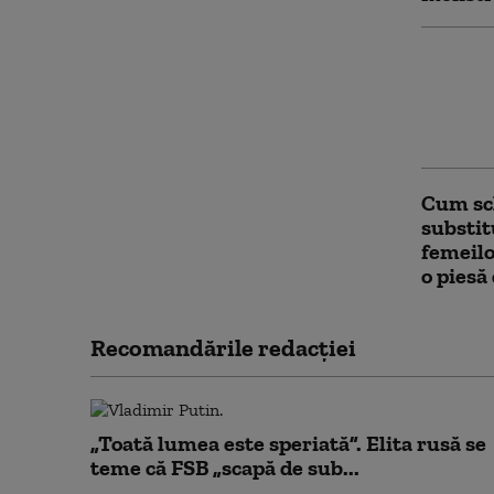
Atacuri
afectăr
Psihiat
schimbe
Cum sc
substit
femeilo
o piesă
Recomandările redacţiei
„Toată lumea este speriată”. Elita rusă se
teme că FSB „scapă de sub...