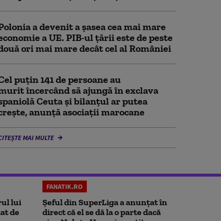
Polonia a devenit a șasea cea mai mare
economie a UE. PIB-ul țării este de peste
două ori mai mare decât cel al României
Cel puţin 141 de persoane au
murit încercând să ajungă în exclava
spaniolă Ceuta şi bilanţul ar putea
creşte, anunță asociații marocane
CITEȘTE MAI MULTE
FANATIK.RO
ul lui
Șeful din SuperLiga a anunțat în
at de
direct că el se dă la o parte dacă