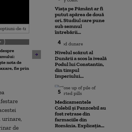
Viața pe Pământ ar fi
putut apărea de două
ori. Studiul care pune
sub semnul
întrebării...
4
 despre
Antrenament cu miză:
Nivelul scăzut al
10 luni de la ex
umului:
pușcașii marini români au
Dunării a scos la iveală
Rahova: Oameni
ște nota de
testat vehiculele de asalt
Podul lui Constantin,
așteaptă să intr
taxare, fie prin
amfibiu AAV-7 alături de
din timpul
Primarul Cipri
militarii SUA
Imperiului...
„Am comandat 
5
ea
festare
Medicamentele
Colebil și Panzcebil au
acestei
fost retrase din
i urinare,
farmaciile din
România. Explicația...
rinar de