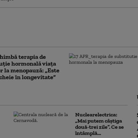
 de panică, depresie & insomnie,
i ale femeilor la menopauză.
ru: „E un moment bun să își
 stilul de viață”
himbă terapia de
uție hormonală viața
r la menopauză: „Este
 cheie în longevitate”
Nuclearelectrica:
„Mai putem câștiga
două-trei zile”. Ce se
întâmplă...