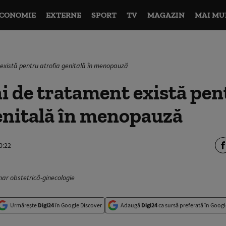
CONOMIE
EXTERNE
SPORT
TV
MAGAZIN
MAI MU
 există pentru atrofia genitală în menopauză
i de tratament există pen
enitală în menopauză
0:22
imar obstetrică-ginecologie
Urmărește
Digi24
în Google Discover
Adaugă
Digi24
ca sursă preferată în Googl