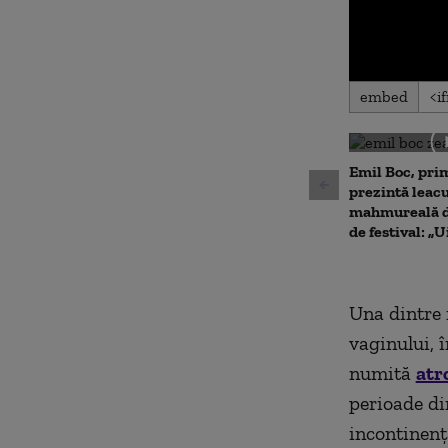
0
embed
seconds
of
0
seconds
Volu
90%
Emil Boc, prim
prezintă leac
mahmureală d
de festival: „U
Una dintre 
vaginului, 
numită
atr
perioade din
incontinenț