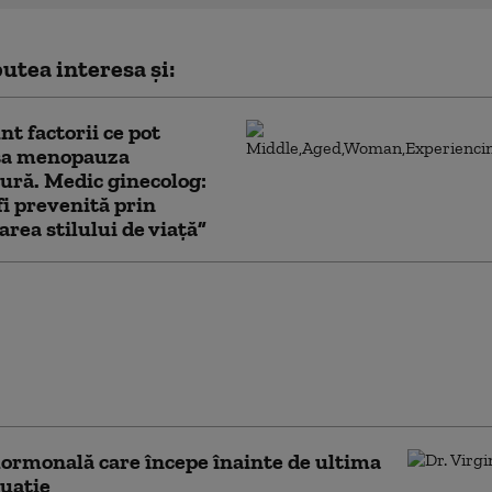
utea interesa și:
nt factorii ce pot
șa menopauza
ră. Medic ginecolog:
fi prevenită prin
rea stilului de viață”
a pielii și părului la
nopauză și menopauză:
ndările
logului pentru o piele
ă după 50 de ani
ormonală care începe înainte de ultima
uație