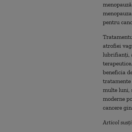
menopauză. 
menopauza s
pentru canc
Tratamentu
atrofiei va
lubrifianți
terapeutice
beneficia d
tratamente 
multe luni, 
moderne pot
cancere gin
Articol sus