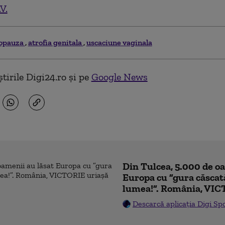
V.
opauza
atrofia genitala
uscaciune vaginala
tirile Digi24.ro și pe
Google News
Din Tulcea, 5.000 de o
Europa cu ”gura căscat
lumea!”. România, VIC
Descarcă aplicația Digi Sp