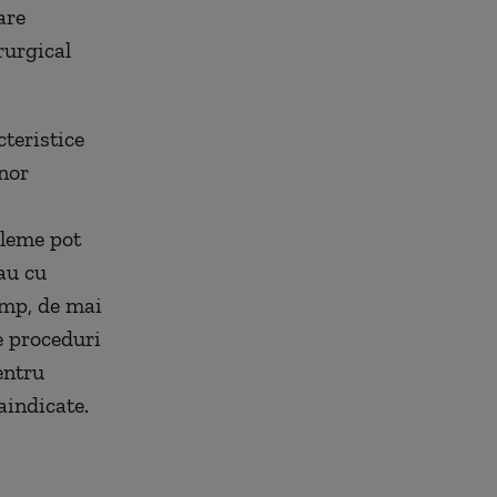
are
rurgical
cteristice
unor
bleme pot
au cu
imp, de mai
te proceduri
entru
aindicate.