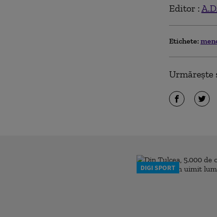
Editor :
A.D.
Etichete:
men
Urmărește ș
DIGI SPORT