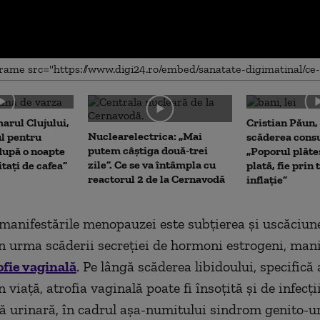
me
arul Clujului,
Cristian Păun,
Nuclearelectrica: „Mai
ul pentru
scăderea cons
putem câștiga două-trei
upă o noapte
„Poporul plăte
zile”. Ce se va întâmpla cu
itați de cafea”
plată, fie prin 
reactorul 2 de la Cernavodă
inflație”
manifestările menopauzei este subțierea și uscăciun
în urma scăderii secreției de hormoni estrogeni, mani
ofie vaginală
. Pe lângă scăderea libidoului, specifică 
 viață, atrofia vaginală poate fi însoțită și de infecți
ă urinară, în cadrul așa-numitului sindrom genito-u