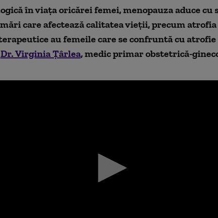
logică în viața oricărei femei, menopauza aduce cu s
mări care afectează calitatea vieții, precum atrofia
terapeutice au femeile care se confruntă cu atrofie
a
Dr. Virginia Țârlea
, medic primar obstetrică-gineco