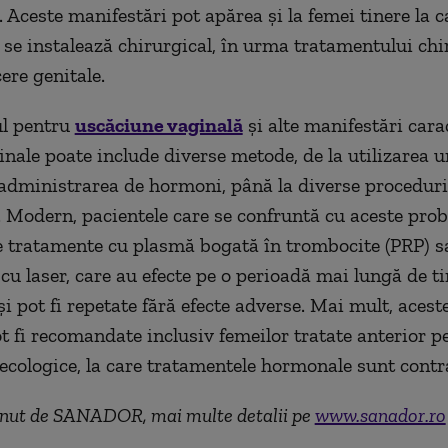
Aceste manifestări pot apărea și la femei tinere la c
e instalează chirurgical, în urma tratamentului chi
ere genitale.
l pentru
uscăciune vaginală
și alte manifestări cara
ginale poate include diverse metode, de la utilizarea 
, administrarea de hormoni, până la diverse proceduri
. Modern, pacientele care se confruntă cu aceste pro
e tratamente cu plasmă bogată în trombocite (PRP) s
cu laser, care au efecte pe o perioadă mai lungă de t
și pot fi repetate fără efecte adverse. Mai mult, aces
 fi recomandate inclusiv femeilor tratate anterior p
ecologice, la care tratamentele hormonale sunt contr
ținut de SANADOR, mai multe detalii pe
www.sanador.ro