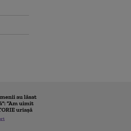
amenii au lăsat
ă”: ”Am uimit
TORIE uriașă
ort