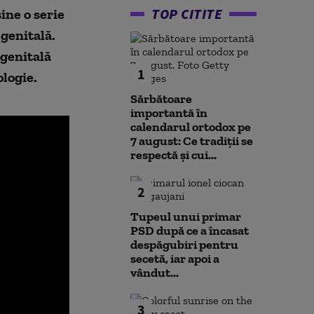
TOP CITITE
ine o serie
 genitală.
 genitală
1
logie.
Sărbătoare
importantă în
calendarul ortodox pe
7 august: Ce tradiții se
respectă și cui...
2
Tupeul unui primar
PSD după ce a încasat
despăgubiri pentru
secetă, iar apoi a
vândut...
3