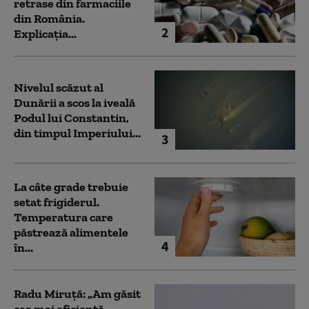
retrase din farmaciile
din România.
2
Explicația...
Nivelul scăzut al
Dunării a scos la iveală
Podul lui Constantin,
din timpul Imperiului...
3
La câte grade trebuie
setat frigiderul.
Temperatura care
păstrează alimentele
4
în...
Radu Miruță: „Am găsit
cea mai eficientă