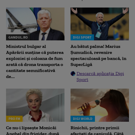
GANDUL.RO
DIGI SPORT
Ministrul bulgar al
Au bătut palma! Marius
Apărării susține că puterea
Șumudică, revenire
exploziei și coloana de fum
spectaculoasă pe bancă, în
arată că drona transporta o
SuperLigă
cantitate semnificativă
Descarcă aplicația Digi
de...
Sport
PRO FM
DIGI WORLD
Ce nu-i lipsește Monicăi
Rinichii, printre primii
Anghel din frigider, după
afectați de caniculă. Câtă