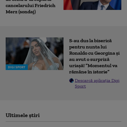
cancelarului Friedrich
Merz (sondaj)
S-au dus la biserică
pentru nunta lui
Ronaldo cu Georgina și
au avut o surpriză
uriașă! ”Momentul va
DIGI SPORT
rămâne în istorie”
Descarcă aplicația Digi
Sport
Ultimele știri