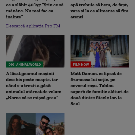
ce a slăbit 40 kg: “Știu ce să
apă trebuie să bem, de fapt,
mănânc. Nu mai fac ca
vara și la ce alimente să fim
înainte”
atenți
Descarcă aplicația Pro FM
DIGI ANIMAL WORLD
FILM NOW
A lăsat geamul mașinii
Matt Damon, eclipsat de
deschis peste noapte, iar
frumoasa lui soție, pe
când s-a trezit a găsit
covorul roșu. Tablou
animalul atârnat de volan:
superb de familie alături de
„Noroc că se mișcă greu”
două dintre fiicele lor, la
Seul