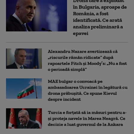
Drona care a explodat
în Bulgaria, aproape de
România, a fost
identificată. Ce arată
analiza preliminară a
epavei
Alexandru Nazare avertizează că
„riscurile rămân ridicate” după
rapoartele Fitch și Moody’s: „Nu a fost
o perioadă simplă”
MAE bulgar o convoacă pe
ambasadoarea Ucrainei în legătură cu
drona prăbuşită. Ce spune Kievul
despre incident
Turcia e forțată să ia măsuri pentru a-
și proteja navele în Marea Neagră. Ce
decizie a luat guvernul de la Ankara