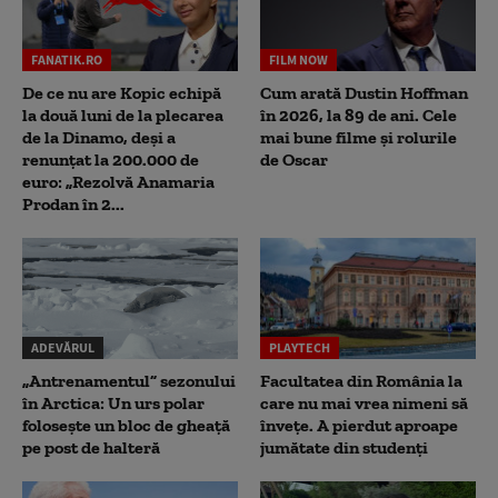
FANATIK.RO
FILM NOW
De ce nu are Kopic echipă
Cum arată Dustin Hoffman
la două luni de la plecarea
în 2026, la 89 de ani. Cele
de la Dinamo, deși a
mai bune filme și rolurile
renunțat la 200.000 de
de Oscar
euro: „Rezolvă Anamaria
Prodan în 2...
ADEVĂRUL
PLAYTECH
„Antrenamentul” sezonului
Facultatea din România la
în Arctica: Un urs polar
care nu mai vrea nimeni să
folosește un bloc de gheață
înveţe. A pierdut aproape
pe post de halteră
jumătate din studenţi