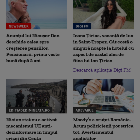
NEWSWEEK
DIGI FM
Anunțul lui Nicușor Dan
Ioana Țiriac, vacanță de lux
deschide calea spre
în Saint-Tropez. Cât costă o
creșterea pensiilor.
singură noapte la hotelul cu
Pensionarii, prima veste
aspect de castel ales de
bună după 2 ani
fiica lui Ion Țiriac
Descarcă aplicația Digi FM
EDITIADEDIMINEATA.RO
ADEVARUL
Niciun stat nu a activat
Moody’s a cruțat România.
mecanismul UE anti-
Acum politicienii pot strica
dezinformare în timpul
tot. Avertismentul
crizei din Ceuta
analiștilor