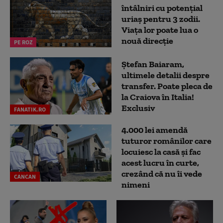
întâlniri cu potențial
uriaș pentru 3 zodii.
Viața lor poate lua o
nouă direcție
PE ROZ
Ștefan Baiaram,
ultimele detalii despre
transfer. Poate pleca de
la Craiova în Italia!
Exclusiv
FANATIK.RO
4.000 lei amendă
tuturor românilor care
locuiesc la casă și fac
acest lucru în curte,
crezând că nu îi vede
CANCAN
nimeni