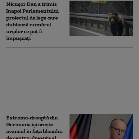
Nicușor Dan a trimis
înapoi Parlamentului
proiectul de lege care
dublează numărul
urșilor ce pot fi
împușcați
Cetățenii UE, rezidenți
în România, se pot
înscrie mai ușor pe
listele suplimentare de
vot pentru
europarlamentare.
Propunerea AEP
Extrema-dreaptă din
Germania îşi creşte
avansul în faţa blocului
de centru-dreapta al