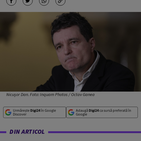
Nicușor Dan. Foto: Inquam Photos / Octav Ganea
Urmărește
Digi24
în Google
Adaugă
Digi24
ca sursă preferată în
Discover
Google
DIN ARTICOL