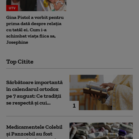
UTV
Gina Pistol a vorbit pentru
prima dată despre relația
cu tatăl ei. Cum i-a
schimbat viața fiica sa,
Josephine
Top Citite
Sărbătoare importantă
în calendarul ortodox
pe 7 august: Ce tradiții
se respectă și cui...
1
Medicamentele Colebil
și Panzcebil au fost