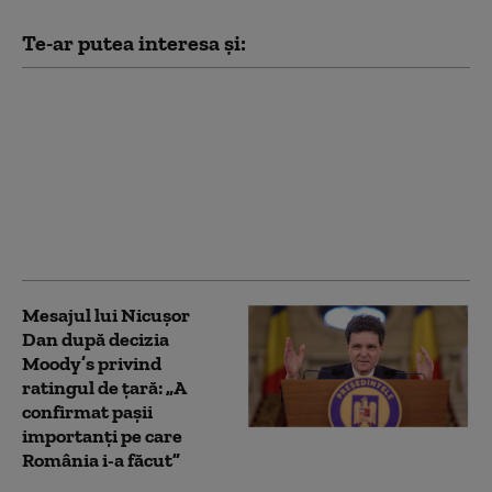
Te-ar putea interesa și:
Nicușor Dan spune, din
nou, că România își
asumă obiectivul
trecerii la moneda
euro: „E un proces de
durată care trebuie
prioritizat”
Mesajul lui Nicușor
Dan după decizia
Moody’s privind
ratingul de țară: „A
confirmat pașii
importanți pe care
România i-a făcut”