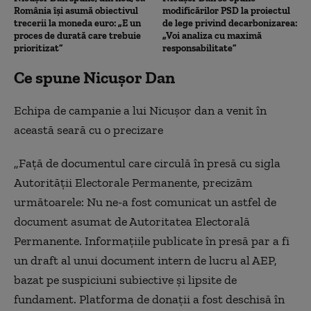
România își asumă obiectivul
modificărilor PSD la proiectul
trecerii la moneda euro: „E un
de lege privind decarbonizarea:
proces de durată care trebuie
„Voi analiza cu maximă
prioritizat”
responsabilitate”
Ce spune Nicușor Dan
Echipa de campanie a lui Nicușor dan a venit în
această seară cu o precizare
„Față de documentul care circulă în presă cu sigla
Autorității Electorale Permanente, precizăm
următoarele: Nu ne-a fost comunicat un astfel de
document asumat de Autoritatea Electorală
Permanente. Informațiile publicate în presă par a fi
un draft al unui document intern de lucru al AEP,
bazat pe suspiciuni subiective și lipsite de
fundament. Platforma de donații a fost deschisă în