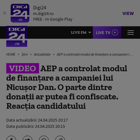
Digi24
VIEW
m.digi24.ro
FREE - In Google Play
LIVE TV
LIVE FM
HOME
Știri
Actualitate
AEP a controlat modul de finanțare a campaniei lui Nicușor Dan. O parte dintre donații ar putea fi confiscate. Reacția candidatului
VIDEO
AEP a controlat modul
de finanțare a campaniei lui
Nicușor Dan. O parte dintre
donații ar putea fi confiscate.
Reacția candidatului
Data actualizării:
24.04.2025 20:17
Data publicării:
24.04.2025 20:15