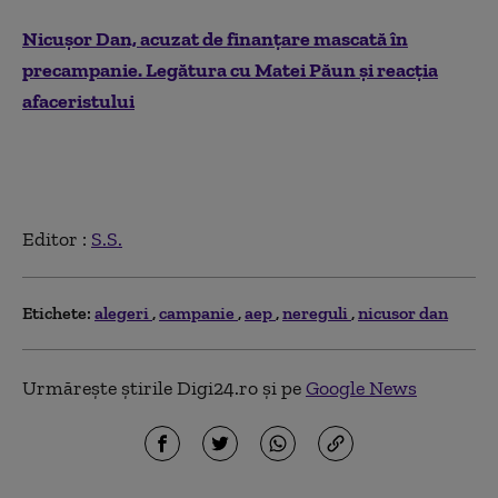
Nicușor Dan, acuzat de finanțare mascată în
precampanie. Legătura cu Matei Păun și reacția
afaceristului
Editor :
S.S.
Etichete:
alegeri
campanie
aep
nereguli
nicusor dan
Urmărește știrile Digi24.ro și pe
Google News