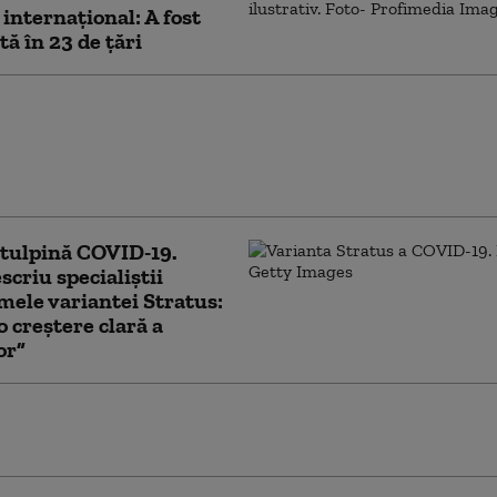
 internaţional: A fost
tă în 23 de ţări
 COVID-ul în timpul
, asociat cu risc mai
e autism și probleme
oltare la copii
tulpină COVID-19.
criu specialiștii
ele variantei Stratus:
o creștere clară a
or”
 Casei Albe susţine teoria conform căreia
irusul provine dintr-un laborator din Wuhan