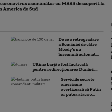
 coronavirus asemănător cu MERS descoperit la
, în America de Sud
De ce o retrogradare
a României de către
Moody's nu
înseamnă automat...
Ultima barjă a fost încărcată
pentru redirecționarea Dunării...
Serviciile secrete
americane
avertizează că Putin
ar putea ataca o...