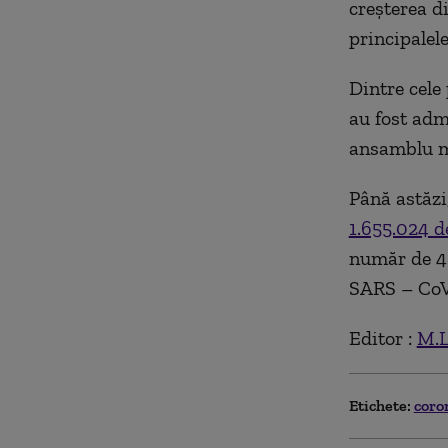
creşterea di
principalel
Dintre cele
au fost adm
ansamblu ma
Până astăzi
1.655.024 d
număr de 48
SARS – CoV
Editor :
M.L
Etichete:
coro