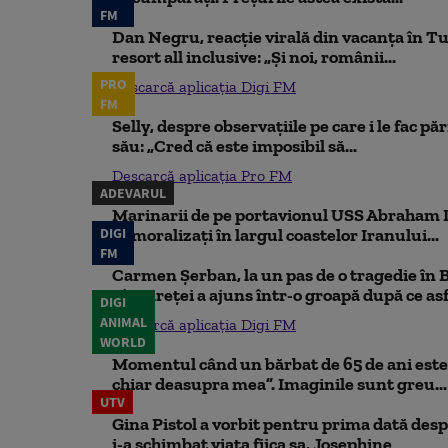
FM
Dan Negru, reacție virală din vacanța în Tu
resort all inclusive: „Și noi, românii...
PRO
Descarcă aplicația Digi FM
FM
Selly, despre observațiile pe care i le fac pă
său: „Cred că este imposibil să...
Descarcă aplicația Pro FM
ADEVARUL
Marinarii de pe portavionul USS Abraham L
DIGI
demoralizați în largul coastelor Iranului...
FM
Carmen Șerban, la un pas de o tragedie în 
cântăreței a ajuns într-o groapă după ce asfa
DIGI
ANIMAL
Descarcă aplicația Digi FM
WORLD
Momentul când un bărbat de 65 de ani este 
chiar deasupra mea”. Imaginile sunt greu...
UTV
Gina Pistol a vorbit pentru prima dată despr
i-a schimbat viața fiica sa, Josephine