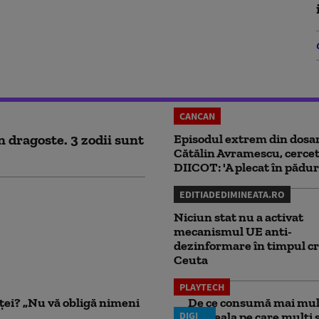
CANCAN
n dragoste. 3 zodii sunt
Episodul extrem din dosar
Cătălin Avramescu, cercet
DIICOT: 'A plecat în pădur
EDITIADEDIMINEATA.RO
Niciun stat nu a activat
mecanismul UE anti-
dezinformare în timpul cr
Ceuta
PLAYTECH
nței? „Nu vă obligă nimeni
De ce consumă mai mult
DIGI
Greșeala pe care mulți șo