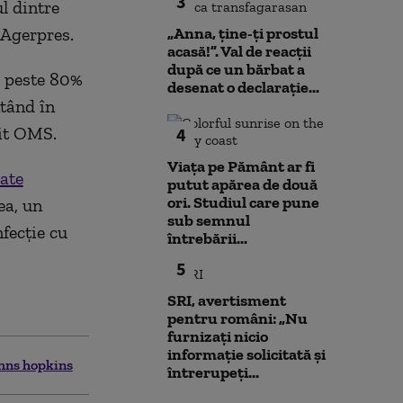
3
ul dintre
 Agerpres.
„Anna, ţine-ţi prostul
acasă!”. Val de reacții
după ce un bărbat a
, peste 80%
desenat o declarație...
ntând în
it OMS.
4
Viața pe Pământ ar fi
rate
putut apărea de două
ori. Studiul care pune
ea, un
sub semnul
fecție cu
întrebării...
5
SRI, avertisment
pentru români: „Nu
furnizați nicio
informație solicitată și
ohns hopkins
întrerupeți...