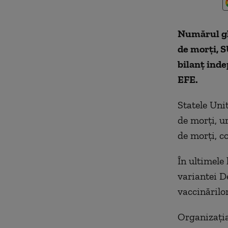
Numărul glo
de morţi, SU
bilanţ inde
EFE.
Statele Uni
de morţi, u
de morţi, c
În ultimele
variantei De
vaccinărilor
Organizaţia