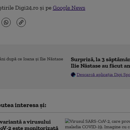
tirile Digi24.ro și pe
Google News
Surpriză, la 3 săptămân
Ilie Năstase au făcut a
Descarcă aplicația Digi Sp
utea interesa și:
variantă a virusului
oV-2 este monitorizată