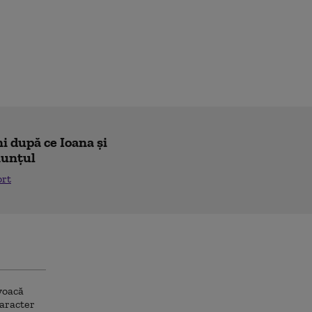
i după ce Ioana și
nunțul
ort