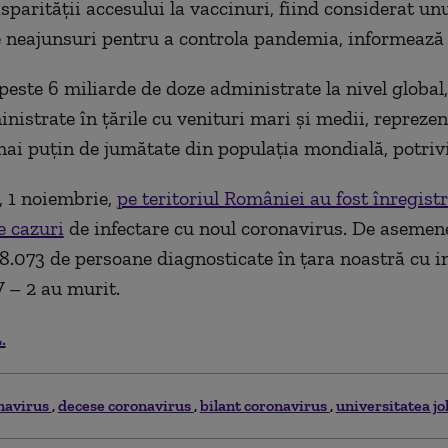
sparităţii accesului la vaccinuri, fiind considerat un
e neajunsuri pentru a controla pandemia, informează
 peste 6 miliarde de doze administrate la nivel global
inistrate în ţările cu venituri mari şi medii, repreze
i puţin de jumătate din populaţia mondială, potriv
, 1 noiembrie,
pe teritoriul României au fost înregist
e cazuri
de infectare cu noul coronavirus. De asemen
.073 de persoane diagnosticate în țara noastră cu in
 – 2 au murit.
.
navirus
decese coronavirus
bilant coronavirus
universitatea j