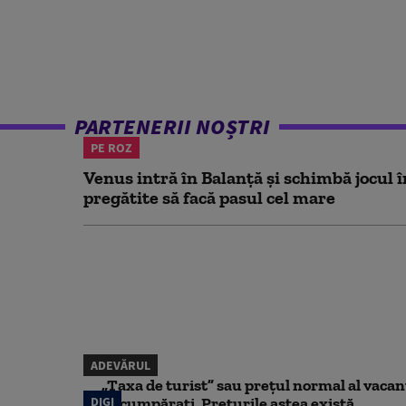
PARTENERII NOȘTRI
PE ROZ
Venus intră în Balanță și schimbă jocul î
pregătite să facă pasul cel mare
ADEVĂRUL
„Taxa de turist” sau prețul normal al vaca
DIGI
să cumpărați. Prețurile astea există...