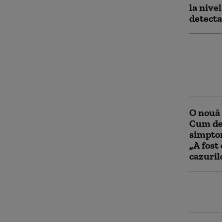
la nivel
detecta
Studiu:
sarcinii
mare d
de dezv
O nouă 
Cum des
simptom
„A fost 
cazuril
Site-ul
coronav