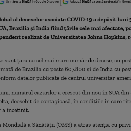
Urmărește
Digi24
în Google Discover
Adaugă
Digi24
ca sursă preferată în Googl
bal al deceselor asociate COVID-19 a depăşit luni 
A, Brazilia şi India fiind ţările cele mai afectate, p
pendent realizat de Universitatea Johns Hopkins, r
te sunt ţara cu cel mai mare număr de decese, cu pes
rmată de Brazilia cu peste 607.800 şi de India cu pe
onform datelor publicate de centrul universitar ameri
 luni, numărul cazurilor a crescut din nou în SUA din
lta, deosebit de contagioasă, în condiţiile în care ri
 a încetinit.
 Mondială a Sănătăţii (OMS) a atras atenţia cu privi