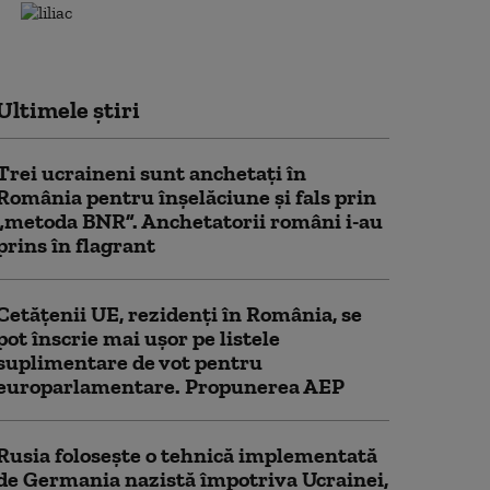
Ultimele știri
Trei ucraineni sunt anchetaţi în
România pentru înşelăciune și fals prin
„metoda BNR”. Anchetatorii români i-au
prins în flagrant
Cetățenii UE, rezidenți în România, se
pot înscrie mai ușor pe listele
suplimentare de vot pentru
europarlamentare. Propunerea AEP
Rusia folosește o tehnică implementată
de Germania nazistă împotriva Ucrainei,