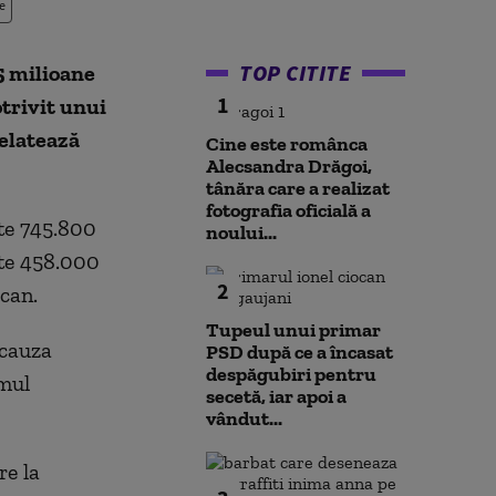
e
TOP CITITE
5 milioane
1
otrivit unui
elatează
Cine este românca
Alecsandra Drăgoi,
tânăra care a realizat
fotografia oficială a
te 745.800
noului...
ste 458.000
2
can.
Tupeul unui primar
 cauza
PSD după ce a încasat
despăgubiri pentru
tmul
secetă, iar apoi a
vândut...
re la