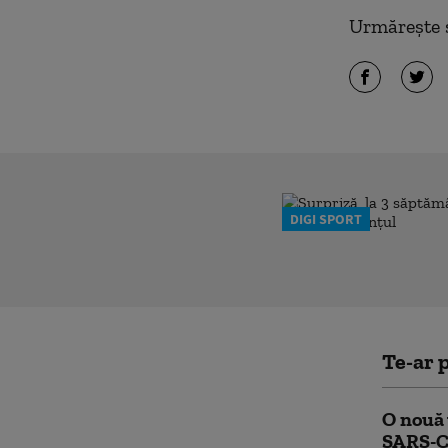
Urmărește ș
DIGI SPORT
Te-ar p
O nouă 
SARS-C