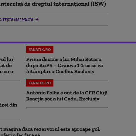
interzisă de dreptul internațional (ISW)
CITEȘTE MAI MULTE
FANATIK.RO
ul lui
Prima decizie a lui Mihai Rotaru
at de
după KuPS – Craiova 1-1: ce se va
e cu o
întâmpla cu Coelho. Exclusiv
FANATIK.RO
Antonio Folha e out de la CFR Cluj!
Reacția șoc a lui Cadu. Exclusiv
izei din
 mașina dacă rezervorul este aproape gol.
feri o fac fără să...