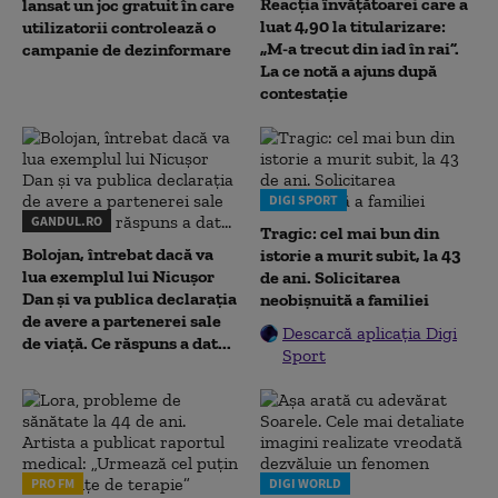
Reacția învățătoarei care a
lansat un joc gratuit în care
luat 4,90 la titularizare:
utilizatorii controlează o
„M-a trecut din iad în rai”.
campanie de dezinformare
La ce notă a ajuns după
contestație
DIGI SPORT
GANDUL.RO
Tragic: cel mai bun din
Bolojan, întrebat dacă va
istorie a murit subit, la 43
lua exemplul lui Nicușor
de ani. Solicitarea
Dan și va publica declarația
neobișnuită a familiei
de avere a partenerei sale
Descarcă aplicația Digi
de viață. Ce răspuns a dat...
Sport
PRO FM
DIGI WORLD