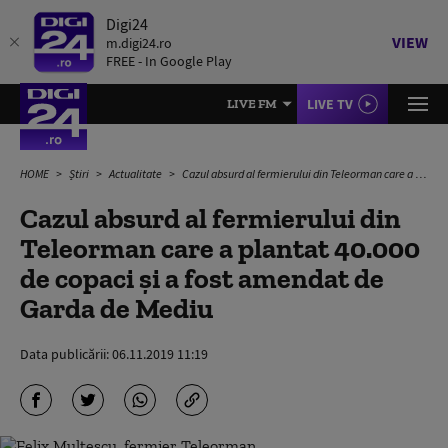
Digi24
VIEW
m.digi24.ro
FREE - In Google Play
LIVE TV
LIVE FM
HOME
Știri
Actualitate
Cazul absurd al fermierului din Teleorman care a plantat 40.000 de copaci și a fost amendat de Garda de Mediu
Cazul absurd al fermierului din
Teleorman care a plantat 40.000
de copaci și a fost amendat de
Garda de Mediu
Data publicării:
06.11.2019 11:19