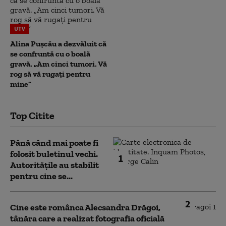
UTV
Alina Pușcău a dezvăluit că
se confruntă cu o boală
gravă. „Am cinci tumori. Vă
rog să vă rugați pentru
mine”
Top Citite
Până când mai poate fi
folosit buletinul vechi.
1
Autoritățile au stabilit
pentru cine se...
2
Cine este românca Alecsandra Drăgoi,
tânăra care a realizat fotografia oficială