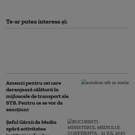
Te-ar putea interesa și:
Garda de Mediu: 58 de
verificări, amenzi de 1,76
milioane de lei şi o sesizare
penală în doar 48 de ore de
control pe litoral
Amenzi pentru cei care
deranjează călătorii în
mijloacele de transport ale
STB. Pentru ce se vor da
sancțiuni
Șeful Gărzii de Mediu
apără activitatea