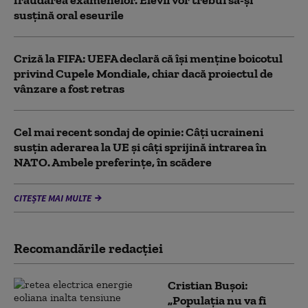
fraudarea examenelor. Elevii vor trebui să-şi
susţină oral eseurile
Criză la FIFA: UEFA declară că îşi menţine boicotul
privind Cupele Mondiale, chiar dacă proiectul de
vânzare a fost retras
Cel mai recent sondaj de opinie: Câți ucraineni
susțin aderarea la UE și câți sprijină intrarea în
NATO. Ambele preferințe, în scădere
CITEȘTE MAI MULTE
Recomandările redacţiei
Cristian Bușoi:
„Populația nu va fi