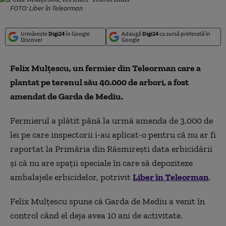
FOTO: Liber în Teleorman
Urmărește
Digi24
în Google
Adaugă
Digi24
ca sursă preferată în
Discover
Google
Felix Mulțescu, un fermier din Teleorman care a
plantat pe terenul său 40.000 de arbori, a fost
amendat de Garda de Mediu.
Fermierul a plătit până la urmă amenda de 3.000 de
lei pe care inspectorii i-au aplicat-o pentru că nu ar fi
raportat la Primăria din Răsmirești data erbicidării
și că nu are spații speciale în care să depoziteze
ambalajele erbicidelor, potrivit
Liber în Teleorman
.
Felix Mulțescu spune că Garda de Mediu a venit în
control când el deja avea 10 ani de activitate.