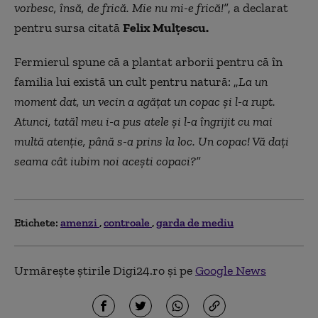
vorbesc, însă, de frică. Mie nu mi-e frică!”
, a declarat
pentru sursa citată
Felix Mulțescu.
Fermierul spune că a plantat arborii pentru că în
familia lui există un cult pentru natură: „
La un
moment dat, un vecin a agățat un copac și l-a rupt.
Atunci, tatăl meu i-a pus atele și l-a îngrijit cu mai
multă atenție, până s-a prins la loc. Un copac! Vă dați
seama cât iubim noi acești copaci?”
Etichete:
amenzi
controale
garda de mediu
Urmărește știrile Digi24.ro și pe
Google News