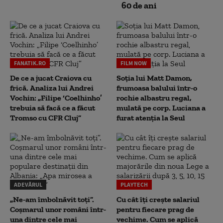
60 de ani
FANATIK.RO
FILM NOW
De ce a jucat Craiova cu
Soția lui Matt Damon,
frică. Analiza lui Andrei
frumoasa balului într-o
Vochin: „Filipe ‘Coelhinho’
rochie albastru regal,
trebuia să facă ce a făcut
mulată pe corp. Luciana a
Tromso cu CFR Cluj”
furat atenția la Seul
ADEVĂRUL
PLAYTECH
„Ne-am îmbolnăvit toți”.
Cu cât îți crește salariul
Coșmarul unor români într-
pentru fiecare prag de
una dintre cele mai
vechime. Cum se aplică