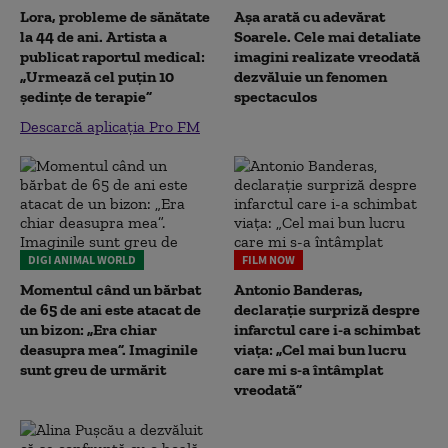
Lora, probleme de sănătate
Așa arată cu adevărat
la 44 de ani. Artista a
Soarele. Cele mai detaliate
publicat raportul medical:
imagini realizate vreodată
„Urmează cel puțin 10
dezvăluie un fenomen
ședințe de terapie”
spectaculos
Descarcă aplicația Pro FM
DIGI ANIMAL WORLD
FILM NOW
Momentul când un bărbat
Antonio Banderas,
de 65 de ani este atacat de
declarație surpriză despre
un bizon: „Era chiar
infarctul care i-a schimbat
deasupra mea”. Imaginile
viața: „Cel mai bun lucru
sunt greu de urmărit
care mi s-a întâmplat
vreodată”