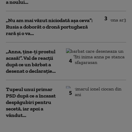
a noului...
3
„Nu am mai văzut niciodată așa ceva”:
Rusia a doborât o dronă portugheză
rară și o va...
„Anna, ţine-ţi prostul
acasă!”. Val de reacții
4
după ce un bărbat a
desenat o declarație...
Tupeul unui primar
5
PSD după ce a încasat
despăgubiri pentru
secetă, iar apoi a
vândut...