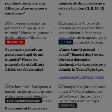
populare destinații din
majorările din noua Lege a
Albania: „Apa mirosea a
salarizării după 3, 5, 10, 15
canalizare”
și...
NEWSWEEK
DIGI FM
Ce pensie a primit un
„Anna, ţine-ţi prostul
pensionar după 40 ani
acasă!" Reacţii după ce un
munciți? Noroc cu
bărbat a desenat o
punctele de stabilitate.
declaraţie de dragoste pe o
Altfel, era foarte mică
stâncă, în Transfăgărăşan
Descarcă aplicația Digi FM
EDITIADEDIMINEATA.RO
ADEVARUL
Parlamentul European a