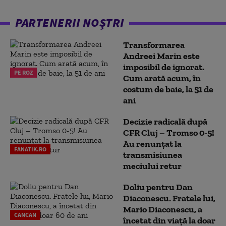
PARTENERII NOȘTRI
Transformarea
Andreei Marin este
imposibil de ignorat.
PE ROZ
Cum arată acum, în
costum de baie, la 51 de
ani
Decizie radicală după
CFR Cluj – Tromso 0-5!
Au renunțat la
FANATIK.RO
transmisiunea
meciului retur
Doliu pentru Dan
Diaconescu. Fratele lui,
Mario Diaconescu, a
CANCAN
încetat din viață la doar