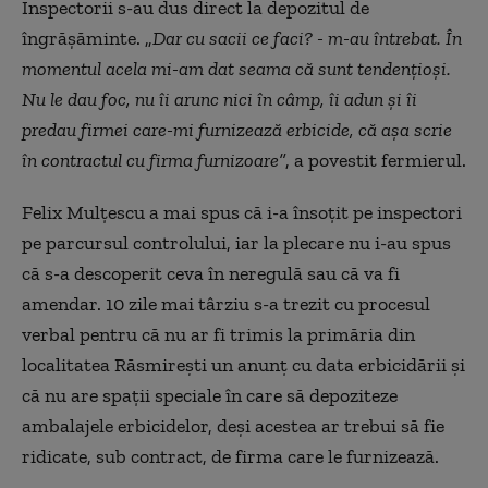
Inspectorii s-au dus direct la depozitul de
îngrășăminte. „
Dar cu sacii ce faci? - m-au întrebat. În
momentul acela mi-am dat seama că sunt tendenţioşi.
Nu le dau foc, nu îi arunc nici în câmp, îi adun şi îi
predau firmei care-mi furnizează erbicide, că aşa scrie
în contractul cu firma furnizoare”
, a povestit fermierul.
Felix Mulțescu a mai spus că i-a însoțit pe inspectori
pe parcursul controlului, iar la plecare nu i-au spus
că s-a descoperit ceva în neregulă sau că va fi
amendar. 10 zile mai târziu s-a trezit cu procesul
verbal pentru că nu ar fi trimis la primăria din
localitatea Răsmirești un anunț cu data erbicidării și
că nu are spații speciale în care să depoziteze
ambalajele erbicidelor, deși acestea ar trebui să fie
ridicate, sub contract, de firma care le furnizează.