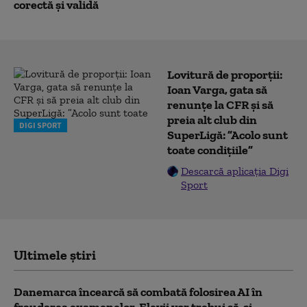
corectă şi validă
Lovitură de proporții:
Ioan Varga, gata să
renunțe la CFR și să
preia alt club din
DIGI SPORT
SuperLigă: ”Acolo sunt
toate condițiile”
Descarcă aplicația Digi
Sport
Ultimele știri
Danemarca încearcă să combată folosirea AI în