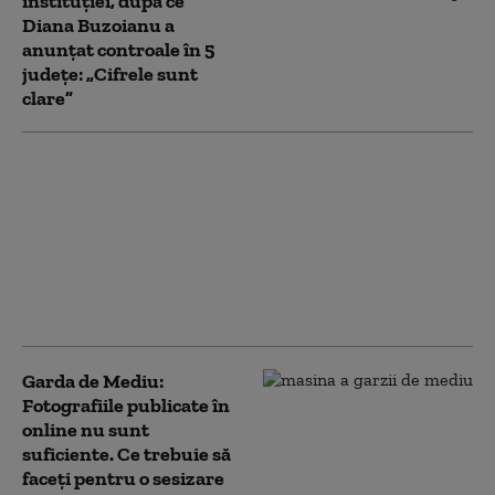
instituției, după ce
Diana Buzoianu a
anunțat controale în 5
județe: „Cifrele sunt
clare”
Diana Buzoianu
trimite Corpul de
Control la Garda de
Mediu din 5 județe:
Sunt și comisari care
taie și spânzură la
comanda baronilor
Garda de Mediu:
Fotografiile publicate în
online nu sunt
suficiente. Ce trebuie să
faceți pentru o sesizare