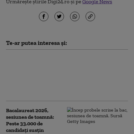
Urmărește știrile Digi24.ro și pe
Google News
Te-ar putea interesa și:
Bacalaureat 2026,
sesiunea de toamnă:
Elevii au primit
subiectele la limba
română. Cum sunt
structurate cerințele
Bacalaureat 2026,
sesiunea de toamnă:
Peste 33.000 de
candidați susțin