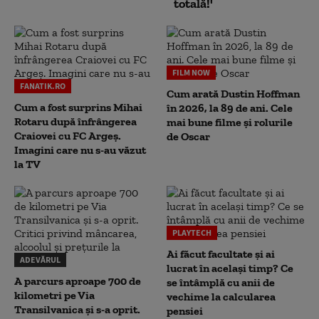
totală!'
FILM NOW
FANATIK.RO
Cum arată Dustin Hoffman
Cum a fost surprins Mihai
în 2026, la 89 de ani. Cele
Rotaru după înfrângerea
mai bune filme și rolurile
Craiovei cu FC Argeș.
de Oscar
Imagini care nu s-au văzut
la TV
PLAYTECH
Ai făcut facultate și ai
ADEVĂRUL
lucrat în același timp? Ce
A parcurs aproape 700 de
se întâmplă cu anii de
kilometri pe Via
vechime la calcularea
Transilvanica și s-a oprit.
pensiei