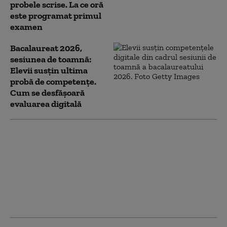
probele scrise. La ce oră
este programat primul
examen
Bacalaureat 2026,
sesiunea de toamnă:
Elevii susțin ultima
probă de competențe.
Cum se desfășoară
evaluarea digitală
Bacalaureat 2026,
sesiunea de toamnă:
Încep probele de
competențe într-o
limbă de circulație
internațională. Cum se
desfășoară examenul