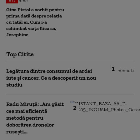
UTV
Gina Pistol a vorbit pentru
prima dată despre relația
cu tatăl ei. Cum i-a
schimbat viața fiica sa,
Josephine
Top Citite
1
Legătura dintre consumul de ardei
iute și cancer. Ce a descoperit un nou
studiu
Radu Miruță: „Am găsit
2
cea mai eficientă
metodă pentru
doborârea dronelor
rusești...