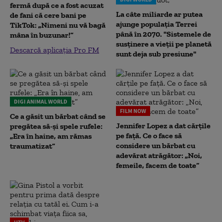
fermă după ce a fost acuzat
La câte miliarde ar putea
de fani că cere bani pe
ajunge populația Terrei
TikTok: „Nimeni nu vă bagă
până în 2070. "Sistemele de
mâna în buzunar!”
susținere a vieții pe planetă
Descarcă aplicația Pro FM
sunt deja sub presiune"
DIGI ANIMAL WORLD
FILM NOW
Ce a găsit un bărbat când se
Jennifer Lopez a dat cărțile
pregătea să-și spele rufele:
pe față. Ce o face să
„Era în haine, am rămas
considere un bărbat cu
traumatizat”
adevărat atrăgător: „Noi,
femeile, facem de toate”