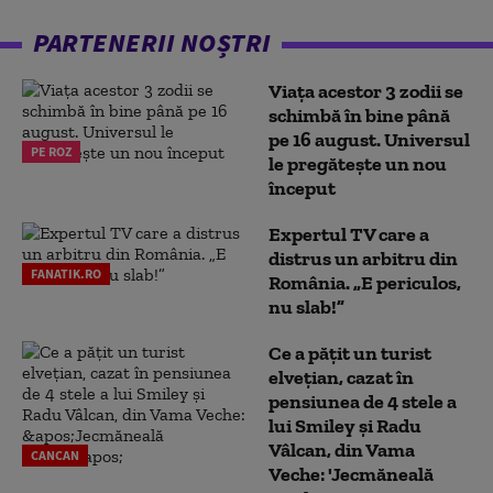
PARTENERII NOȘTRI
Viața acestor 3 zodii se
schimbă în bine până
pe 16 august. Universul
PE ROZ
le pregătește un nou
început
Expertul TV care a
distrus un arbitru din
FANATIK.RO
România. „E periculos,
nu slab!”
Ce a pățit un turist
elvețian, cazat în
pensiunea de 4 stele a
lui Smiley și Radu
Vâlcan, din Vama
CANCAN
Veche: 'Jecmăneală