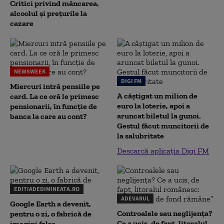
Critici privind mâncarea,
alcoolul și prețurile la
cazare
NEWSWEEK
DIGI FM
Miercuri intră pensiile pe
A câștigat un milion de
card. La ce oră le primesc
euro la loterie, apoi a
pensionarii, în funcție de
aruncat biletul la gunoi.
banca la care au cont?
Gestul făcut muncitorii de
la salubritate
Descarcă aplicația Digi FM
EDITIADEDIMINEATA.RO
ADEVARUL
Google Earth a devenit,
Controalele sau neglijența?
pentru o zi, o fabrică de
Ce a ucis, de fapt, litoralul
imagini false