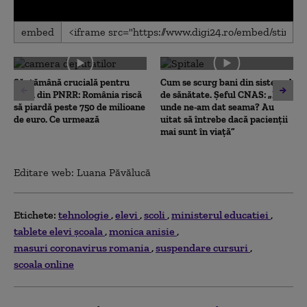
0
embed
seconds
of
0
seconds
Săptămână crucială pentru
Cum se scurg bani din sistemul
banii din PNRR: România riscă
de sănătate. Șeful CNAS: „De
să piardă peste 750 de milioane
unde ne-am dat seama? Au
de euro. Ce urmează
uitat să întrebe dacă pacienții
mai sunt în viață”
Editare web: Luana Păvălucă
Etichete:
tehnologie
elevi
scoli
ministerul educatiei
tablete elevi școala
monica anisie
masuri coronavirus romania
suspendare cursuri
scoala online