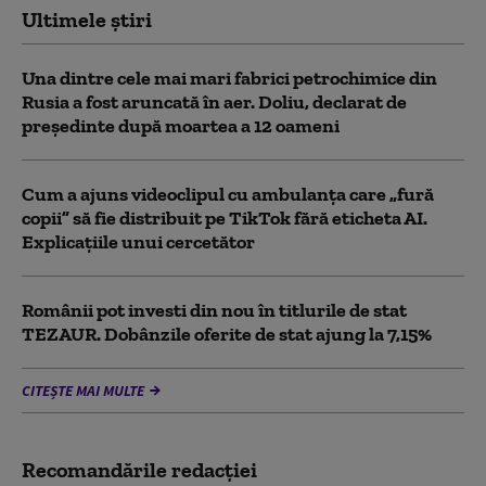
Ultimele știri
Una dintre cele mai mari fabrici petrochimice din
Rusia a fost aruncată în aer. Doliu, declarat de
președinte după moartea a 12 oameni
Cum a ajuns videoclipul cu ambulanța care „fură
copii” să fie distribuit pe TikTok fără eticheta AI.
Explicațiile unui cercetător
Românii pot investi din nou în titlurile de stat
TEZAUR. Dobânzile oferite de stat ajung la 7,15%
CITEȘTE MAI MULTE
Recomandările redacţiei