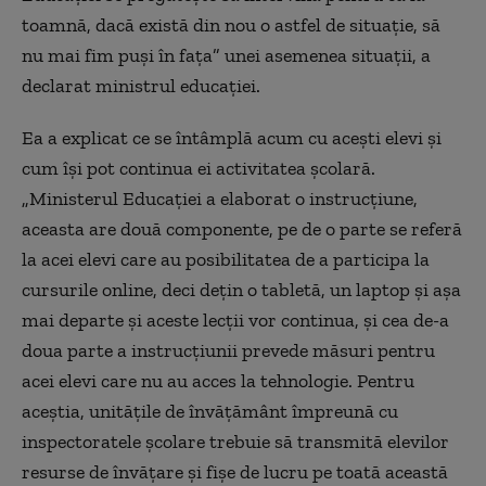
toamnă, dacă există din nou o astfel de situaţie, să
nu mai fim puși în fața” unei asemenea situații, a
declarat ministrul educaţiei.
Ea a explicat ce se întâmplă acum cu acești elevi și
cum își pot continua ei activitatea școlară.
„Ministerul Educaţiei a elaborat o instrucţiune,
aceasta are două componente, pe de o parte se referă
la acei elevi care au posibilitatea de a participa la
cursurile online, deci deţin o tabletă, un laptop şi aşa
mai departe şi aceste lecţii vor continua, şi cea de-a
doua parte a instrucţiunii prevede măsuri pentru
acei elevi care nu au acces la tehnologie. Pentru
aceştia, unităţile de învăţământ împreună cu
inspectoratele şcolare trebuie să transmită elevilor
resurse de învăţare şi fişe de lucru pe toată această