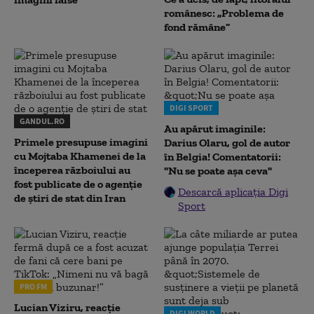
românesc: „Problema de
fond rămâne”
DIGI SPORT
GANDUL.RO
Au apărut imaginile:
Primele presupuse imagini
Darius Olaru, gol de autor
cu Mojtaba Khamenei de la
în Belgia! Comentatorii:
începerea războiului au
"Nu se poate așa ceva"
fost publicate de o agenție
Descarcă aplicația Digi
de știri de stat din Iran
Sport
PRO FM
Lucian Viziru, reacție
DIGI WORLD