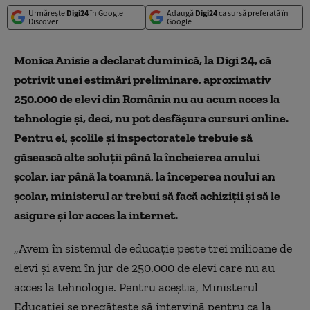
Urmărește
Digi24
în Google
Adaugă
Digi24
ca sursă preferată în
Discover
Google
Monica Anisie a declarat duminică, la Digi 24, că
potrivit unei estimări preliminare, aproximativ
250.000 de elevi din România nu au acum acces la
tehnologie și, deci, nu pot desfășura cursuri online.
Pentru ei, școlile și inspectoratele trebuie să
găsească alte soluții până la încheierea anului
școlar, iar până la toamnă, la începerea noului an
școlar, ministerul ar trebui să facă achiziții și să le
asigure și lor acces la internet.
„Avem în sistemul de educaţie peste trei milioane de
elevi şi avem în jur de 250.000 de elevi care nu au
acces la tehnologie. Pentru aceştia, Ministerul
Educaţiei se pregăteşte să intervină pentru ca la