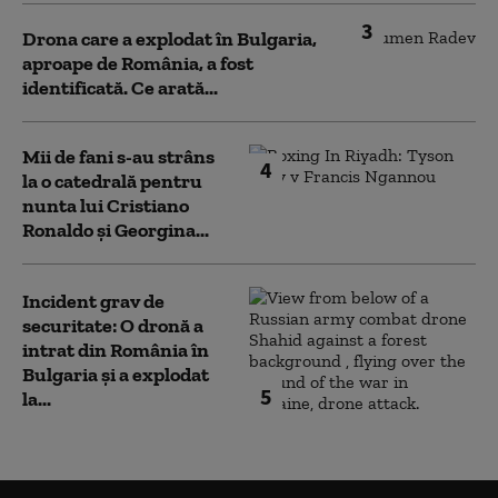
3
Drona care a explodat în Bulgaria,
aproape de România, a fost
identificată. Ce arată...
Mii de fani s-au strâns
4
la o catedrală pentru
nunta lui Cristiano
Ronaldo şi Georgina...
Incident grav de
securitate: O dronă a
intrat din România în
Bulgaria şi a explodat
5
la...