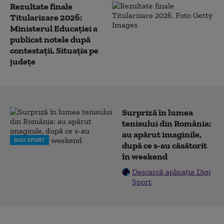
Rezultate finale
Titularizare 2026:
Ministerul Educației a
publicat notele după
contestații. Situația pe
județe
Surpriză în lumea
tenisului din România:
au apărut imaginile,
DIGI SPORT
după ce s-au căsătorit
în weekend
Descarcă aplicația Digi
Sport