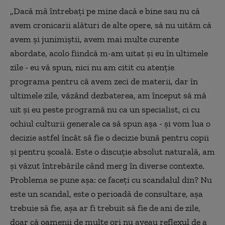
„Dacă mă întrebaţi pe mine dacă e bine sau nu că
avem cronicarii alături de alte opere, să nu uităm că
avem şi junimiştii, avem mai multe curente
abordate, acolo fiindcă m-am uitat şi eu în ultimele
zile - eu vă spun, nici nu am citit cu atenţie
programa pentru că avem zeci de materii, dar în
ultimele zile, văzând dezbaterea, am început să mă
uit şi eu peste programă nu ca un specialist, ci cu
ochiul culturii generale ca să spun aşa - şi vom lua o
decizie astfel încât să fie o decizie bună pentru copii
şi pentru şcoală. Este o discuţie absolut naturală, am
şi văzut întrebările când merg în diverse contexte.
Problema se pune aşa: ce faceţi cu scandalul din? Nu
este un scandal, este o perioadă de consultare, aşa
trebuie să fie, aşa ar fi trebuit să fie de ani de zile,
doar că oamenii de multe ori nu aveau reflexul de a