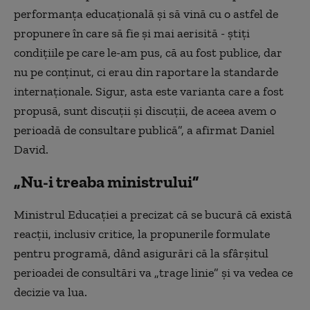
performanţa educaţională şi să vină cu o astfel de
propunere în care să fie şi mai aerisită - ştiţi
condiţiile pe care le-am pus, că au fost publice, dar
nu pe conţinut, ci erau din raportare la standarde
internaţionale. Sigur, asta este varianta care a fost
propusă, sunt discuţii şi discuţii, de aceea avem o
perioadă de consultare publică”, a afirmat Daniel
David.
„Nu-i treaba ministrului”
Ministrul Educaţiei a precizat că se bucură că există
reacţii, inclusiv critice, la propunerile formulate
pentru programă, dând asigurări că la sfârşitul
perioadei de consultări va „trage linie” şi va vedea ce
decizie va lua.