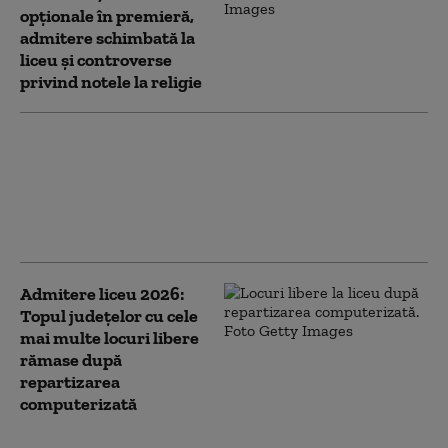
opționale în premieră,
admitere schimbată la
liceu și controverse
privind notele la religie
Bătălia pentru catedră: peste
37.000 de profesori au susținut
examenul de titularizare. „Dau a
cincea oară, pentru că nu sunt
posturi”
Admitere liceu 2026:
Topul județelor cu cele
mai multe locuri libere
rămase după
repartizarea
computerizată