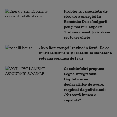
Problema capacității de
stocare a energiei în
România: De ce bulgarii
pot și noi nu? Expert:
Trebuie investiții în două
sectoare cheie
„Axa Rezistenței” revine în forță. De ce
nu au reușit SUA și Israelul să slăbească
rețeaua condusă de Iran
Ce schimbări propune
Legea Integrității.
Digitalizarea
declarațiilor de avere,
respinsă de politicieni:
„Nu toată lumea e
capabilă”