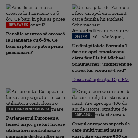
NEWSWEEK
Pensiile ar urma să crească
DIGI FM
la 1 ianuarie cu 6-8%. Ce
Un fost pilot de Formula 1
bani în plus ar putea primi
face un apel emoționant
pensionarii?
către familia lui Michael
Schumacher: "Indiferent de
starea lui, vreau să-l văd"
Descarcă aplicația Digi FM
EDITIADEDIMINEATA.RO
ADEVARUL
Parlamentul European a
Orașul european superb de
lansat un joc gratuit în care
care mulți turiști nu au
utilizatorii controlează o
auzit. Are aproape 900 de
campanie de dezinformare