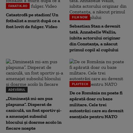
FANATIK.RO
Catastrofă pe stadion! Un
FILM NOW
fotbalist a murit după ce a
Sebastian Stan a devenit
fost lovit de fulger. Video
tată. Annabelle Wallis,
iubita actorului originar
din Constanța, a născut
primul copil al cuplului
PLAYTECH
ADEVĂRUL
De ce România nu poate fi
„Dimineață mi-am pus
apărată doar cu baze
plapuma”. Disperat de
militare. Cele trei
caniculă, un fost sportiv și-
autostrăzi care au devenit
a amenajat subsolul
esențiale pentru NATO
blocului și doarme acolo în
fiecare noapte