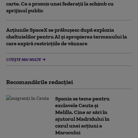
carte. Ce a promis unei federații la schimb cu
sprijinul public
Acţiunile SpaceX se prăbuşesc după explozia
cheltuielilor pentru AI şi apropierea termenului la
care expiră restricţiile de vânzare
CITEȘTE MAI MULTE
Recomandările redacţiei
Spania se teme pentru
exclavele Ceuta și
Melilla. Cine ar sări în
ajutorul Madridului în
cazul unei acțiuni a
Marocului