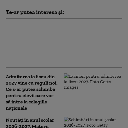
Te-ar putea interesa și:
Rezultate finale
Titularizare 2026:
Ministerul Educației a
publicat notele după
contestații. Situația pe
județe
Admiterea la liceu din
2027 vine cu reguli noi.
Ce s-ar putea schimba
pentru elevii care vor
să intre la colegiile
naționale
Noutăți în anul școlar
2026-2027. Materii