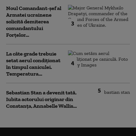
Noul Comandant-șef al
Armatei ucrainene
solicită demiterea
3
comandantului
Forțelor...
La câte grade trebuie
setat aerul condiționat
4
în timpul caniculei.
Temperatura...
5
Sebastian Stan a devenit tată.
Iubita actorului originar din
Constanța, Annabelle Wallis...