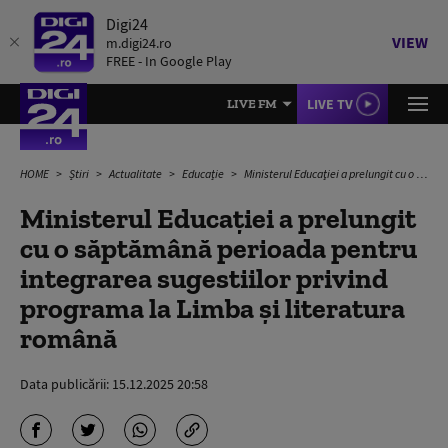
Digi24
VIEW
m.digi24.ro
FREE - In Google Play
LIVE TV
LIVE FM
HOME
Știri
Actualitate
Educație
Ministerul Educaţiei a prelungit cu o săptămână perioada pentru integrarea sugestiilor privind programa la Limba şi literatura română
Ministerul Educaţiei a prelungit
cu o săptămână perioada pentru
integrarea sugestiilor privind
programa la Limba şi literatura
română
Data publicării:
15.12.2025 20:58