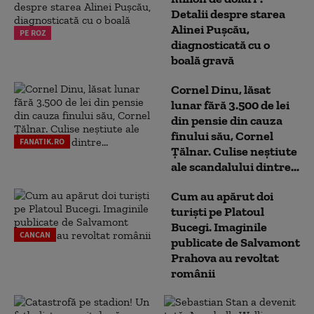
Detalii despre starea
Alinei Pușcău,
PE ROZ
diagnosticată cu o
boală gravă
Cornel Dinu, lăsat
lunar fără 3.500 de lei
din pensie din cauza
finului său, Cornel
FANATIK.RO
Țălnar. Culise neștiute
ale scandalului dintre...
Cum au apărut doi
turiști pe Platoul
Bucegi. Imaginile
CANCAN
publicate de Salvamont
Prahova au revoltat
românii