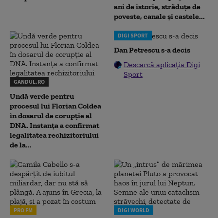
ani de istorie, străduțe de
poveste, canale și castele...
DIGI SPORT
Dan Petrescu s-a decis
Descarcă aplicația Digi
Sport
GANDUL.RO
Undă verde pentru
procesul lui Florian Coldea
în dosarul de corupție al
DNA. Instanța a confirmat
legalitatea rechizitoriului
de la...
PRO FM
DIGI WORLD