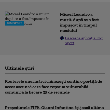
Micael Leandro a
murit, după ce a fost
DIGI SPORT
împușcat în timpul
meciului
Descarcă aplicația Digi
Sport
Ultimele știri
Routerele unei mărci chinezești conțin o portiță de
acces ascunsă care face rețeaua vulnerabilă:
comunică la fiecare 35 de secunde
Președintele FIFA, Gianni Infantino, îşi joacă ultima