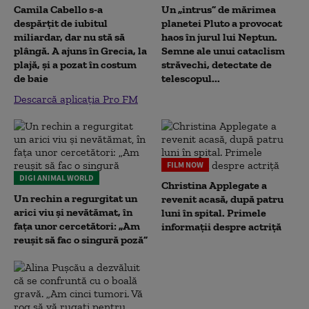
Camila Cabello s-a
Un „intrus” de mărimea
despărțit de iubitul
planetei Pluto a provocat
miliardar, dar nu stă să
haos în jurul lui Neptun.
plângă. A ajuns în Grecia, la
Semne ale unui cataclism
plajă, și a pozat în costum
străvechi, detectate de
de baie
telescopul...
Descarcă aplicația Pro FM
FILM NOW
DIGI ANIMAL WORLD
Christina Applegate a
Un rechin a regurgitat un
revenit acasă, după patru
arici viu și nevătămat, în
luni în spital. Primele
fața unor cercetători: „Am
informații despre actriță
reușit să fac o singură poză”