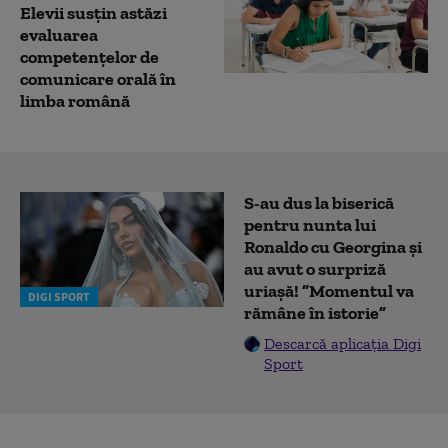
Elevii susțin astăzi
evaluarea
competențelor de
comunicare orală în
limba română
S-au dus la biserică
pentru nunta lui
Ronaldo cu Georgina și
au avut o surpriză
uriașă! ”Momentul va
DIGI SPORT
rămâne în istorie”
Descarcă aplicația Digi
Sport