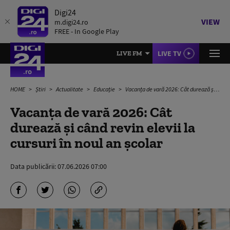
Digi24
VIEW
m.digi24.ro
FREE - In Google Play
LIVE TV
LIVE FM
HOME
Știri
Actualitate
Educație
Vacanța de vară 2026: Cât durează și când revin elevii la cursuri în noul an școlar
Vacanța de vară 2026: Cât
durează și când revin elevii la
cursuri în noul an școlar
Data publicării:
07.06.2026 07:00