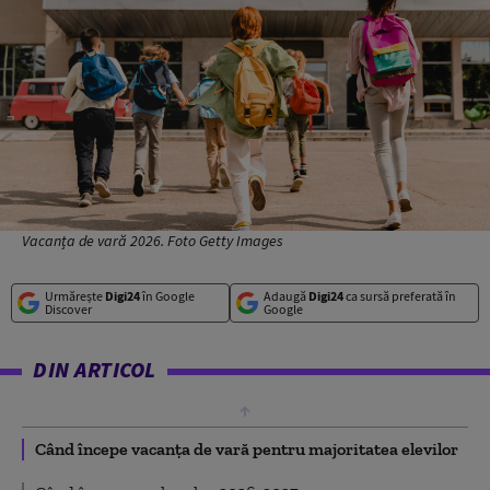
Vacanța de vară 2026. Foto Getty Images
Urmărește
Digi24
în Google
Adaugă
Digi24
ca sursă preferată în
Discover
Google
DIN ARTICOL
Când începe vacanța de vară pentru majoritatea elevilor