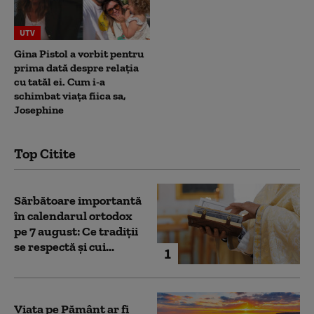
UTV
Gina Pistol a vorbit pentru
prima dată despre relația
cu tatăl ei. Cum i-a
schimbat viața fiica sa,
Josephine
Top Citite
Sărbătoare importantă
în calendarul ortodox
pe 7 august: Ce tradiții
se respectă și cui...
1
Viața pe Pământ ar fi