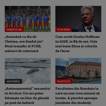
FANATIK.RO
FILM NOW
„Seamănă cu ăla de
Cum arată Dustin Hoffman
Chelsea, are fundul jos”.
în 2026, la 89 de ani. Cele
Noul transfer al FCSB,
mai bune filme și rolurile
subiect de caterincă
de Oscar
ADEVĂRUL
PLAYTECH
„Antrenamentul” sezonului
Facultatea din România la
în Arctica: Un urs polar
care nu mai vrea nimeni să
folosește un bloc de gheață
înveţe. A pierdut aproape
pe post de halteră
jumătate din studenţi