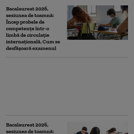
Bacalaureat 2026,
sesiunea de toamnă:
Încep probele de
competențe într-o
limbă de circulație
internațională. Cum se
desfășoară examenul
Bacalaureat 2026,
sesiunea de toamnă:
Elevii susțin astăzi
evaluarea
competențelor la limba
maternă. Cum sunt
structurate subiectele
Bacalaureat 2026,
sesiunea de toamnă: