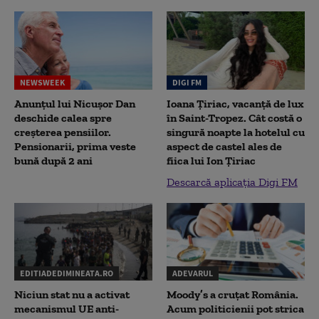
NEWSWEEK
DIGI FM
Anunțul lui Nicușor Dan
Ioana Țiriac, vacanță de lux
deschide calea spre
în Saint-Tropez. Cât costă o
creșterea pensiilor.
singură noapte la hotelul cu
Pensionarii, prima veste
aspect de castel ales de
bună după 2 ani
fiica lui Ion Țiriac
Descarcă aplicația Digi FM
EDITIADEDIMINEATA.RO
ADEVARUL
Niciun stat nu a activat
Moody’s a cruțat România.
mecanismul UE anti-
Acum politicienii pot strica