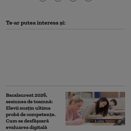
Te-ar putea interesa și:
Bacalaureat 2026,
sesiunea de toamnă:
Peste 33.000 de
candidați susțin
probele scrise. La ce oră
este programat primul
examen
Bacalaureat 2026,
sesiunea de toamnă:
Elevii susțin ultima
probă de competențe.
Cum se desfășoară
evaluarea digitală