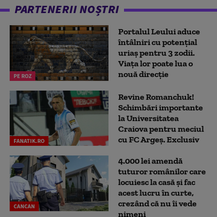
PARTENERII NOȘTRI
Portalul Leului aduce
întâlniri cu potențial
uriaș pentru 3 zodii.
Viața lor poate lua o
nouă direcție
PE ROZ
Revine Romanchuk!
Schimbări importante
la Universitatea
Craiova pentru meciul
cu FC Argeş. Exclusiv
FANATIK.RO
4.000 lei amendă
tuturor românilor care
locuiesc la casă și fac
acest lucru în curte,
crezând că nu îi vede
CANCAN
nimeni