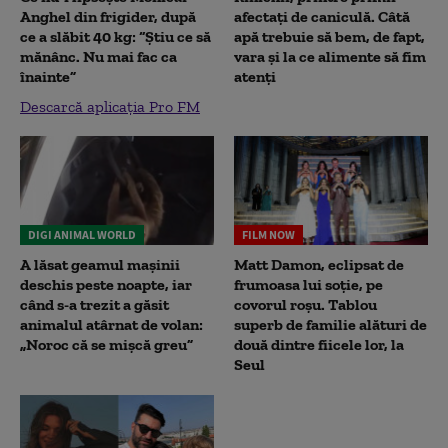
Anghel din frigider, după
afectați de caniculă. Câtă
ce a slăbit 40 kg: “Știu ce să
apă trebuie să bem, de fapt,
mănânc. Nu mai fac ca
vara și la ce alimente să fim
înainte”
atenți
Descarcă aplicația Pro FM
DIGI ANIMAL WORLD
FILM NOW
A lăsat geamul mașinii
Matt Damon, eclipsat de
deschis peste noapte, iar
frumoasa lui soție, pe
când s-a trezit a găsit
covorul roșu. Tablou
animalul atârnat de volan:
superb de familie alături de
„Noroc că se mișcă greu”
două dintre fiicele lor, la
Seul