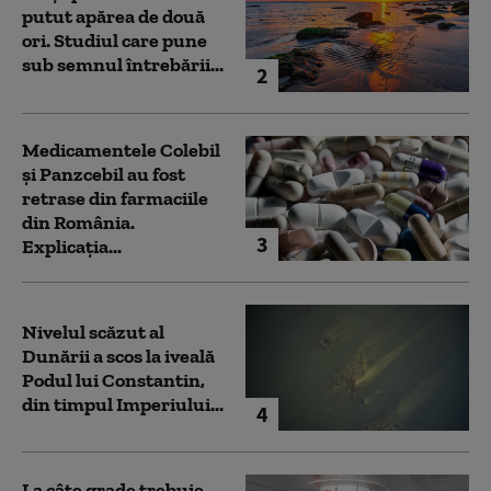
putut apărea de două
ori. Studiul care pune
sub semnul întrebării...
2
Medicamentele Colebil
și Panzcebil au fost
retrase din farmaciile
din România.
3
Explicația...
Nivelul scăzut al
Dunării a scos la iveală
Podul lui Constantin,
din timpul Imperiului...
4
La câte grade trebuie