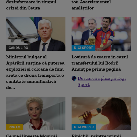
dezinformare în timpul
tot. Avertismentul
crizei din Ceuta
analiștilor
GANDUL.RO
DIGI SPORT
Ministrul bulgar al
Lovitură de teatru în cazul
Apărării susține că puterea
transferului lui Rodri!
exploziei și coloana de fum
Anunț pe prima pagină
arată că drona transporta o
Descarcă aplicația Digi
cantitate semnificativă
Sport
de...
PRO FM
DIGI WORLD
Ce nu-i lipsește Monicăi
Rinichii, printre primii