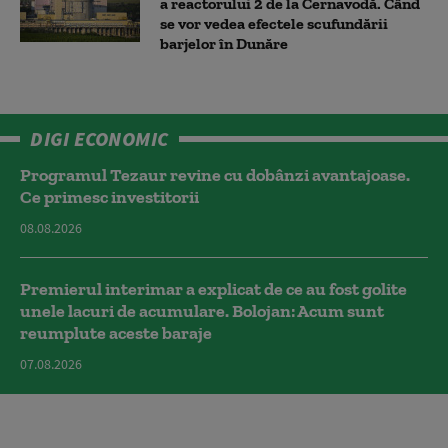
a reactorului 2 de la Cernavodă. Când
se vor vedea efectele scufundării
barjelor în Dunăre
DIGI ECONOMIC
Programul Tezaur revine cu dobânzi avantajoase.
Ce primesc investitorii
08.08.2026
Premierul interimar a explicat de ce au fost golite
unele lacuri de acumulare. Bolojan: Acum sunt
reumplute aceste baraje
07.08.2026